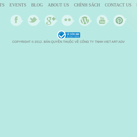
TS
EVENTS
BLOG
ABOUT US
CHÍNH SÁCH
CONTACT US
COPYRIGHT © 2012. BẢN QUYỀN THUỘC VỀ CÔNG TY TNHH VIET ART ADV