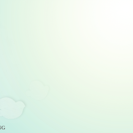
i công Booth, Event, Showroom
NG