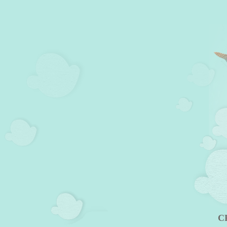
Viet Art Adv - Thiết kế thươ
C