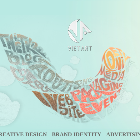
ng hiệu - Đồ Họa - Thiết kế th
cửa hàng, POSM. TOT
REATIVE DESIGN
BRAND IDENTITY
ADVERTISI