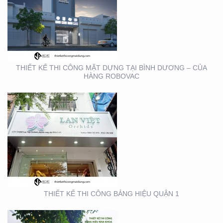
THIẾT KẾ THI CÔNG
BẢNG HIỆU QUẬN 1
THIẾT KẾ THI CÔNG MẶT DỰNG TẠI BÌNH DƯƠNG – CỦA
HÀNG ROBOVAC
THIẾT KẾ THI CÔNG
BẢNG HIỆU NHA KHOA
TẠI TP. HỒ CHÍ MINH
THIẾT KẾ THI CÔNG BẢNG HIỆU QUẬN 1