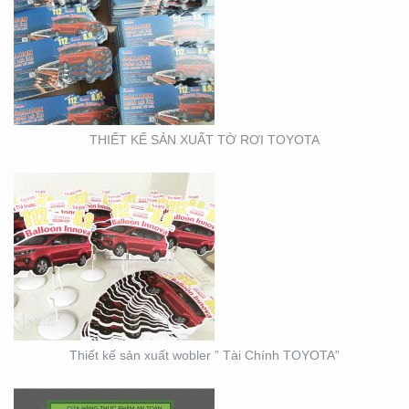
THIẾT KẾ SẢN XUẤT
WOBLER ” TÀI CHÍNH
TOYOTA”
THIẾT KẾ SẢN XUẤT TỜ RƠI TOYOTA
THIẾT KẾ THI CÔNG
CỦA HÀNG THỰC PHẨM
AN TOÀN GOOD EARTH
FOOD
Thiết kế sản xuất wobler ” Tài Chính TOYOTA”