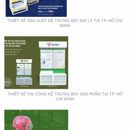
TẠI TP. HỒ CHÍ MINH
THIẾT KẾ SẢN XUẤT KỆ TRƯNG BÀY ĐẠI LÝ TẠI TP. HỒ CHÍ
MINH
THIẾT KẾ SẢN XUẤT
BOOTH SAMPLING TẠI
TP. HỒ CHÍ MINH
THIẾT KẾ THI CÔNG KỆ TRƯNG BÀY SẢN PHẨM TẠI TP. HỒ
CHÍ MINH