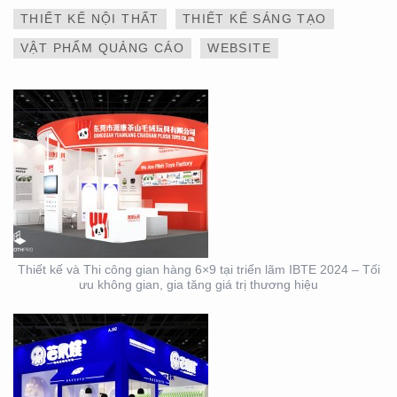
TỐI ƯU KHÔNG GIAN,
GIA TĂNG GIÁ TRỊ
THIẾT KẾ NỘI THẤT
THIẾT KẾ SÁNG TẠO
THƯƠNG HIỆU
VẬT PHẨM QUẢNG CÁO
WEBSITE
THIẾT KẾ VÀ THI CÔNG
GIAN HÀNG 6×9 TẠI
TRIỂN LÃM IBTE 2024 –
GIAN HÀNG BAZUUYU
Thiết kế và Thi công gian hàng 6×9 tại triển lãm IBTE 2024 – Tối
ưu không gian, gia tăng giá trị thương hiệu
DỊCH VỤ THIẾT KẾ VÀ