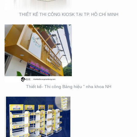
THIẾT KẾ THI CÔNG KIOSK TẠI TP. HỒ CHÍ MINH
THIẾT KẾ SẢN XUẤT KỆ
TRƯNG BÀY ĐẠI LÝ TẠI
TP. HỒ CHÍ MINH
Thiết kế- Thi công Bảng hiệu ” nha khoa NH
THIẾT KẾ THI CÔNG KỆ
TRƯNG BÀY SẢN PHẨM