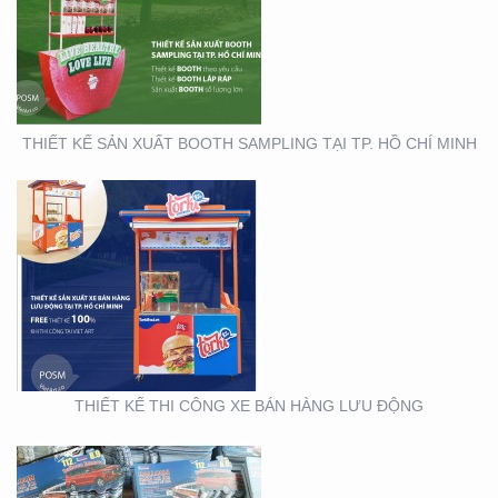
THIẾT KẾ THI CÔNG XE
BÁN HÀNG LƯU ĐỘNG
THIẾT KẾ SẢN XUẤT BOOTH SAMPLING TẠI TP. HỒ CHÍ MINH
THIẾT KẾ SẢN XUẤT TỜ
RƠI TOYOTA
THIẾT KẾ THI CÔNG XE BÁN HÀNG LƯU ĐỘNG