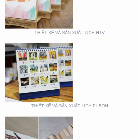
THIẾT KẾ VÀ SẢN XUẤT LỊCH HTV
THIẾT KẾ MẪU VÀ SẢN
XUẤT LỊCH MAINETTI
THIẾT KẾ VÀ SẢN XUẤT LỊCH FUBON