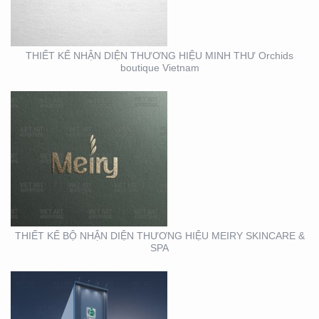
MEIRY SKINCARE & SPA
THIẾT KẾ NHẬN DIỆN THƯƠNG HIỆU MINH THƯ Orchids
boutique Vietnam
THIẾT KẾ THI CÔNG
MẶT DỰNG TẠI BÌNH
DƯƠNG – CỦA HÀNG
ROBOVAC
THIẾT KẾ BỘ NHẬN DIỆN THƯƠNG HIỆU MEIRY SKINCARE &
SPA