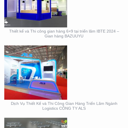
THI CÔNG GIAN HÀNG
TRIỂN LÃM NGÀNH
LOGISTICS CÔNG TY
ALS
Thiết kế và Thi công gian hàng 6×9 tại triển lãm IBTE 2024 –
Gian hàng BAZUUYU
THIẾT KẾ THI CÔNG
GIAN HÀNG TRIỂN LÃM
VIFA EXPO 2023 UY TÍN
– CHẤT LƯỢNG
Dịch Vụ Thiết Kế và Thi Công Gian Hàng Triển Lãm Ngành
Logistics CÔNG TY ALS