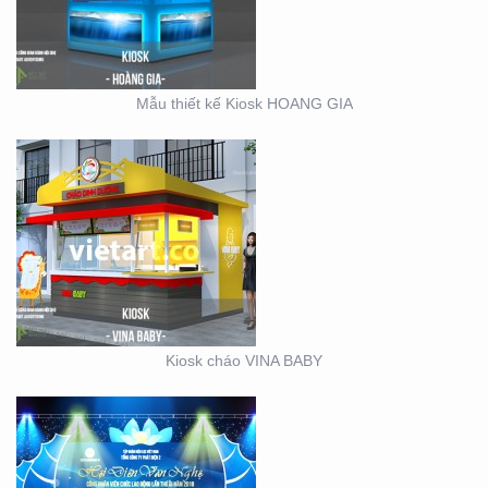
Mẫu thiết kế Kiosk HOANG GIA
SỰ KIỆN CÔNG TY ĐIỆN
LỰC EVN HẢI PHÒNG
Kiosk cháo VINA BABY
BOOTH BÁN HÀNG MINI