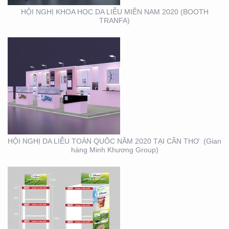
HỘI NGHỊ KHOA HỌC DA LIỄU MIỀN NAM 2020 (BOOTH
TRANFA)
THIẾT KẾ – THI CÔNG
KỆ TRƯNG BÀY SẢN
PHẨM O’FOOD
HỘI NGHỊ DA LIỄU TOÀN QUỐC NĂM 2020 TẠI CẦN THƠ (Gian
hàng Minh Khương Group)
THIẾT KẾ SẢN XUẤT
LỊCH TẾT KIM PHONG