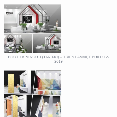
BOOTH INNOMATZ –
TRIỂN LÃM VIỆT BUILD
12-2019
BOOTH KIM NGƯU (TARUJO) – TRIỂN LÃMVIỆT BUILD 12-
2019
SHOWROOM – CỬA
HÀNG – CITIGYM – BẾN
VÂN ĐỒN , Q4