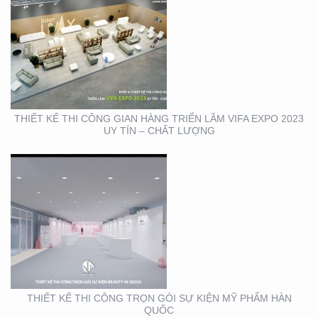
THIẾT KẾ THI CÔNG
TRỌN GÓI SỰ KIỆN MỸ
PHẨM HÀN QUỐC
THIẾT KẾ THI CÔNG GIAN HÀNG TRIỂN LÃM VIFA EXPO 2023
UY TÍN – CHẤT LƯỢNG
THIẾT KẾ THI CÔNG
BẢNG HIỆU CỬA HÀNG
CP FRESHMART
THIẾT KẾ THI CÔNG TRỌN GÓI SỰ KIỆN MỸ PHẨM HÀN
QUỐC