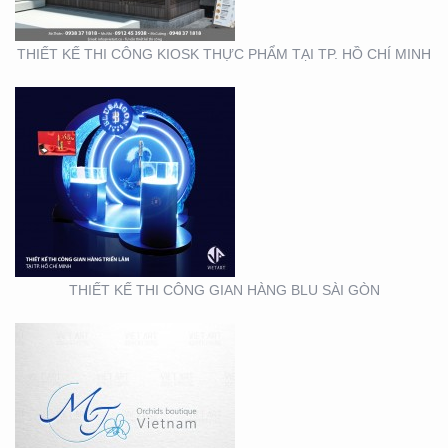
THIẾT KẾ THI CÔNG KIOSK THỰC PHẨM TẠI TP. HỒ CHÍ MINH
THIẾT KẾ NHẬN DIỆN
THƯƠNG HIỆU MINH
THƯ ORCHIDS
BOUTIQUE VIETNAM
THIẾT KẾ THI CÔNG GIAN HÀNG BLU SÀI GÒN
THIẾT KẾ BỘ NHẬN
DIỆN THƯƠNG HIỆU