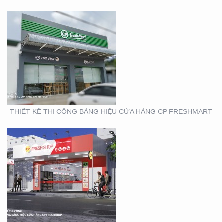
THIẾT KẾ THI CÔNG
BẢNG HIỆU CHUỖI CỬA
HÀNG CP FRSHSHOP
THIẾT KẾ THI CÔNG BẢNG HIỆU CỬA HÀNG CP FRESHMART
THIẾT KẾ SẢN XUẤT KỆ
MỸ PHẨM TẠI TP. HỒ
CHÍ MINH