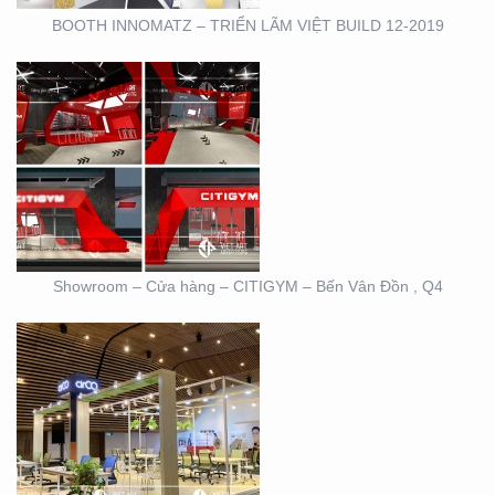
BOOTH INNOMATZ – TRIỂN LÃM VIỆT BUILD 12-2019
BOOTH TRIỄN LÃM
CIRCO TẠI GEM
CENTER
Showroom – Cửa hàng – CITIGYM – Bến Vân Đồn , Q4
BOOTH TRIỄN LÃM
DOVE