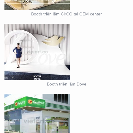
Booth triễn lãm CirCO tại GEM center
THIẾT KẾ THI CÔNG
NỘI THẤT SHOWROOM
– CỬA HÀNG
Booth triễn lãm Dove
THIẾT KẾ KIOSK TRÀ
SỮA EASY LIFE