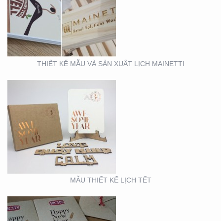
MẪU THIẾT KẾ LỊCH
TẾT
THIẾT KẾ MẪU VÀ SẢN XUẤT LỊCH MAINETTI
MẪU THIẾT KẾ THIỆP
TẾT RICHS
MẪU THIẾT KẾ LỊCH TẾT