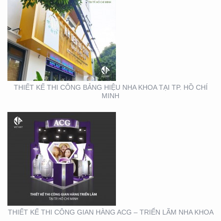
THIẾT KẾ THI CÔNG
GIAN HÀNG ACG –
TRIỂN LÃM NHA KHOA
THIẾT KẾ THI CÔNG BẢNG HIỆU NHA KHOA TẠI TP. HỒ CHÍ
MINH
THIẾT KẾ THI CÔNG
GIAN HÀNG REAL EMS
TẠI TTTM
THIẾT KẾ THI CÔNG GIAN HÀNG ACG – TRIỂN LÃM NHA KHOA