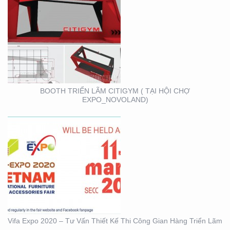
VIFA EXPO 2020 – TƯ
VẤN THIẾT KẾ THI
CÔNG GIAN HÀNG
TRIỂN LÃM
BOOTH TRIỂN LÃM CITIGYM ( TẠI HỘI CHỢ
EXPO_NOVOLAND)
BOOTH KIM NGƯU
(TARUJO) – TRIỂN
LÃMVIỆT BUILD 12-2019
Vifa Expo 2020 – Tư Vấn Thiết Kế Thi Công Gian Hàng Triển Lãm