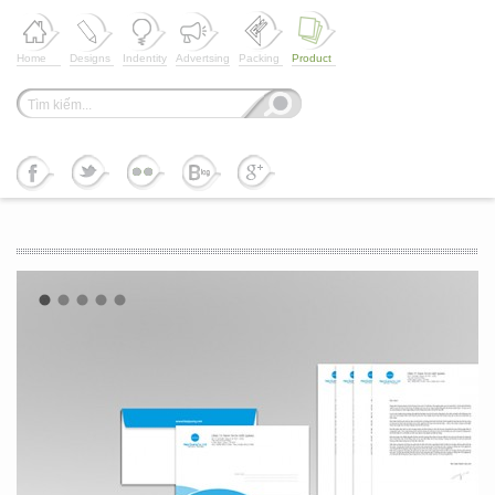
Home
Designs
Indentity
Advertsing
Packing
Product