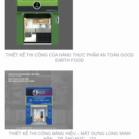
THIẾT KẾ THI CÔNG
BẢNG HIỆU – MẶT
DỰNG LONG MINH HÂN
– TP. THỦ ĐỨC – Q2
THIẾT KẾ THI CÔNG CỦA HÀNG THỰC PHẨM AN TOÀN GOOD
EARTH FOOD
THIẾT KẾ THIỆP ĐIỆN
TỬ ĐỘC ĐÁO , ẤN
TƯỢNG
THIẾT KẾ THI CÔNG BẢNG HIỆU – MẶT DỰNG LONG MINH
HÂN – TP. THỦ ĐỨC – Q2