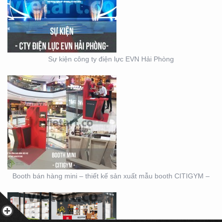
– THIẾT KẾ SẢN XUẤT
MẪU BOOTH CITIGYM –
Sự kiện công ty điện lực EVN Hải Phòng
THIẾT KẾ THI CÔNG
MẪU GIAN KITCHEN
KONCEPT
Booth bán hàng mini – thiết kế sản xuất mẫu booth CITIGYM –