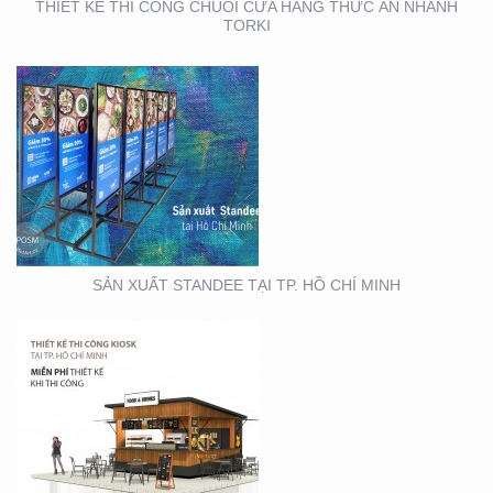
THIẾT KẾ THI CÔNG CHUỖI CỬA HÀNG THỨC ĂN NHANH
TORKI
THIẾT KẾ THI CÔNG
KIOSK TẠI TP. HỒ CHÍ
MINH
SẢN XUẤT STANDEE TẠI TP. HỒ CHÍ MINH
THIẾT KẾ- THI CÔNG
BẢNG HIỆU ” NHA KHOA
NH