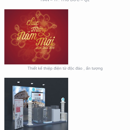
HỘI NGHỊ KHOA HỌC
DA LIỄU MIỀN NAM 2020
(BOOTH TRANFA)
Thiết kế thiệp điện tử độc đáo , ấn tượng
HỘI NGHỊ DA LIỄU
TOÀN QUỐC NĂM 2020
TẠI CẦN THƠ (GIAN
HÀNG MINH KHƯƠNG
GROUP)