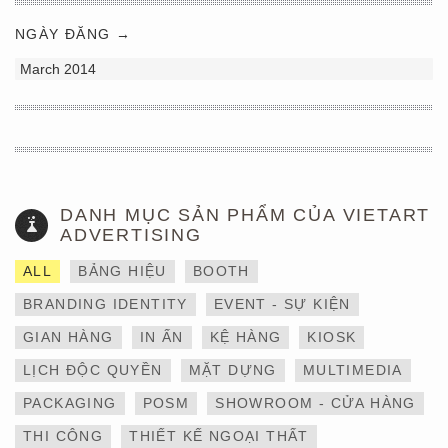
NGÀY ĐĂNG →
March 2014
DANH MỤC SẢN PHẨM CỦA VIETART
ADVERTISING
ALL
BẢNG HIỆU
BOOTH
BRANDING IDENTITY
EVENT - SỰ KIỆN
GIAN HÀNG
IN ẤN
KỆ HÀNG
KIOSK
LỊCH ĐỘC QUYỀN
MẶT DỰNG
MULTIMEDIA
THIẾT KẾ VÀ THI CÔNG
PACKAGING
POSM
SHOWROOM - CỬA HÀNG
GIAN HÀNG 6×9 TẠI
TRIỂN LÃM IBTE 2024 –
THI CÔNG
THIẾT KẾ NGOẠI THẤT