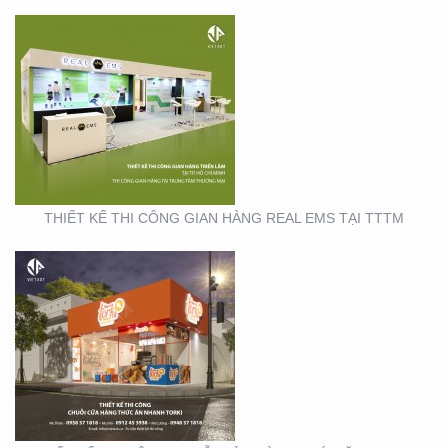
THIẾT KẾ THI CÔNG
CHUỖI CỬA HÀNG
THỨC ĂN NHANH TORKI
THIẾT KẾ THI CÔNG GIAN HÀNG REAL EMS TẠI TTTM
SẢN XUẤT STANDEE TẠI
TP. HỒ CHÍ MINH