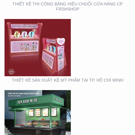
THIẾT KẾ THI CÔNG BẢNG HIỆU CHUỖI CỬA HÀNG CP
FRSHSHOP
THIẾT KẾ THI CÔNG
KIOSK THỰC PHẨM TẠI
TP. HỒ CHÍ MINH
THIẾT KẾ SẢN XUẤT KỆ MỸ PHẨM TẠI TP. HỒ CHÍ MINH
THIẾT KẾ THI CÔNG
GIAN HÀNG BLU SÀI
GÒN