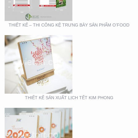
THIẾT KẾ – THI CÔNG KỆ TRƯNG BÀY SẢN PHẨM O’FOOD
THIẾT KẾ VÀ SẢN XUẤT
LỊCH HTV
THIẾT KẾ SẢN XUẤT LỊCH TẾT KIM PHONG
THIẾT KẾ VÀ SẢN XUẤT
LỊCH FUBON