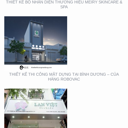
THIẾT KẾ BỘ NHẬN DIỆN THƯƠNG HIỆU MEIRY SKINCARE &
SPA
THIẾT KẾ THI CÔNG
BẢNG HIỆU QUẬN 1
THIẾT KẾ THI CÔNG MẶT DỰNG TẠI BÌNH DƯƠNG – CỦA
HÀNG ROBOVAC
THIẾT KẾ THI CÔNG
BẢNG HIỆU NHA KHOA
TẠI TP. HỒ CHÍ MINH