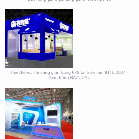
DỊCH VỤ THIẾT KẾ VÀ
THI CÔNG GIAN HÀNG
TRIỂN LÃM NGÀNH
LOGISTICS CÔNG TY
ALS
Thiết kế và Thi công gian hàng 6×9 tại triển lãm IBTE 2024 –
Gian hàng BAZUUYU
THIẾT KẾ THI CÔNG
GIAN HÀNG TRIỂN LÃM
VIFA EXPO 2023 UY TÍN
– CHẤT LƯỢNG