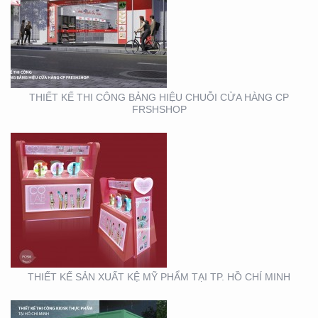
THIẾT KẾ SẢN XUẤT KỆ
MỸ PHẨM TẠI TP. HỒ
CHÍ MINH
THIẾT KẾ THI CÔNG BẢNG HIỆU CHUỖI CỬA HÀNG CP
FRSHSHOP
THIẾT KẾ THI CÔNG
KIOSK THỰC PHẨM TẠI
TP. HỒ CHÍ MINH
THIẾT KẾ SẢN XUẤT KỆ MỸ PHẨM TẠI TP. HỒ CHÍ MINH