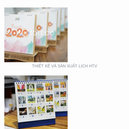
THIẾT KẾ VÀ SẢN XUẤT
LỊCH FUBON
THIẾT KẾ VÀ SẢN XUẤT LỊCH HTV
THIẾT KẾ MẪU VÀ SẢN
XUẤT LỊCH MAINETTI