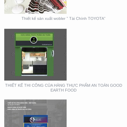
Thiết kế sản xuất wobler ” Tài Chính TOYOTA”
THIẾT KẾ THI CÔNG
BẢNG HIỆU – MẶT
DỰNG LONG MINH HÂN
– TP. THỦ ĐỨC – Q2
THIẾT KẾ THI CÔNG CỦA HÀNG THỰC PHẨM AN TOÀN GOOD
EARTH FOOD
THIẾT KẾ THIỆP ĐIỆN