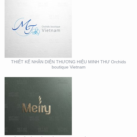
THIẾT KẾ BỘ NHẬN
DIỆN THƯƠNG HIỆU
MEIRY SKINCARE & SPA
THIẾT KẾ NHẬN DIỆN THƯƠNG HIỆU MINH THƯ Orchids
boutique Vietnam
THIẾT KẾ THI CÔNG
MẶT DỰNG TẠI BÌNH
DƯƠNG – CỦA HÀNG
ROBOVAC