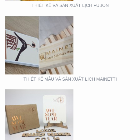
THIẾT KẾ VÀ SẢN XUẤT LỊCH FUBON
MẪU THIẾT KẾ LỊCH
TẾT
THIẾT KẾ MẪU VÀ SẢN XUẤT LỊCH MAINETTI
MẪU THIẾT KẾ THIỆP
TẾT RICHS