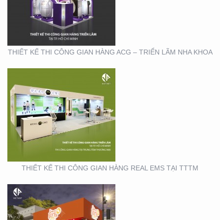
TẠI TTTM
THIẾT KẾ THI CÔNG GIAN HÀNG ACG – TRIỂN LÃM NHA KHOA
THIẾT KẾ THI CÔNG
CHUỖI CỬA HÀNG
THỨC ĂN NHANH TORKI
THIẾT KẾ THI CÔNG GIAN HÀNG REAL EMS TẠI TTTM