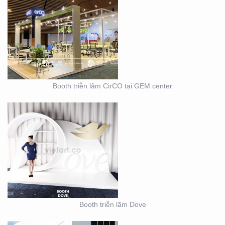
BOOTH TRIỄN LÃM
DOVE
Booth triễn lãm CirCO tại GEM center
THIẾT KẾ THI CÔNG
NỘI THẤT SHOWROOM
– CỬA HÀNG
Booth triễn lãm Dove