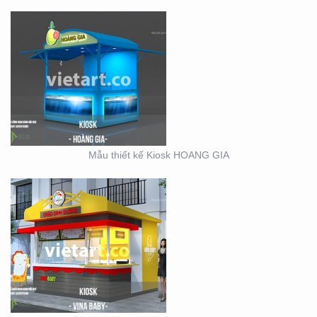
KIOSK CHÁO VINA BABY
Mẫu thiết kế Kiosk HOANG GIA
SỰ KIỆN CÔNG TY ĐIỆN
LỰC EVN HẢI PHÒNG