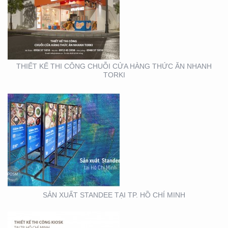
SẢN XUẤT STANDEE TẠI
TP. HỒ CHÍ MINH
THIẾT KẾ THI CÔNG CHUỖI CỬA HÀNG THỨC ĂN NHANH
TORKI
THIẾT KẾ THI CÔNG
KIOSK TẠI TP. HỒ CHÍ
MINH
SẢN XUẤT STANDEE TẠI TP. HỒ CHÍ MINH