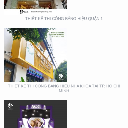
THIẾT KẾ THI CÔNG BẢNG HIỆU QUẬN 1
THIẾT KẾ THI CÔNG
GIAN HÀNG ACG –
TRIỂN LÃM NHA KHOA
THIẾT KẾ THI CÔNG BẢNG HIỆU NHA KHOA TẠI TP. HỒ CHÍ
MINH
THIẾT KẾ THI CÔNG
GIAN HÀNG REAL EMS