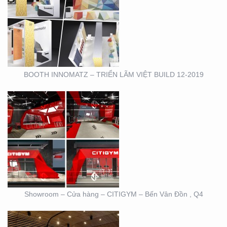
SHOWROOM – CỬA
HÀNG – CITIGYM – BẾN
VÂN ĐỒN , Q4
BOOTH INNOMATZ – TRIỂN LÃM VIỆT BUILD 12-2019
BOOTH TRIỄN LÃM
CIRCO TẠI GEM
CENTER
Showroom – Cửa hàng – CITIGYM – Bến Vân Đồn , Q4