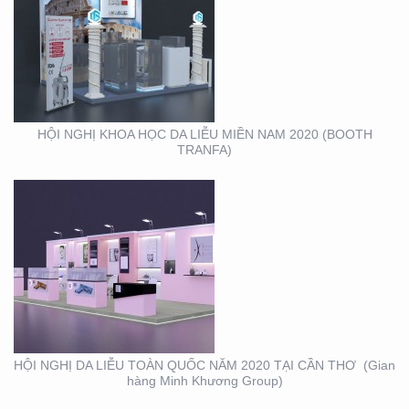
HỘI NGHỊ DA LIỄU
TOÀN QUỐC NĂM 2020
TẠI CẦN THƠ (GIAN
HÀNG MINH KHƯƠNG
GROUP)
HỘI NGHỊ KHOA HỌC DA LIỄU MIỀN NAM 2020 (BOOTH
TRANFA)
THIẾT KẾ – THI CÔNG
KỆ TRƯNG BÀY SẢN
PHẨM O’FOOD
HỘI NGHỊ DA LIỄU TOÀN QUỐC NĂM 2020 TẠI CẦN THƠ (Gian
hàng Minh Khương Group)