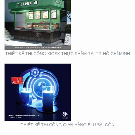
THIẾT KẾ THI CÔNG
GIAN HÀNG BLU SÀI
GÒN
THIẾT KẾ THI CÔNG KIOSK THỰC PHẨM TẠI TP. HỒ CHÍ MINH
THIẾT KẾ NHẬN DIỆN
THƯƠNG HIỆU MINH
THƯ ORCHIDS
BOUTIQUE VIETNAM
THIẾT KẾ THI CÔNG GIAN HÀNG BLU SÀI GÒN