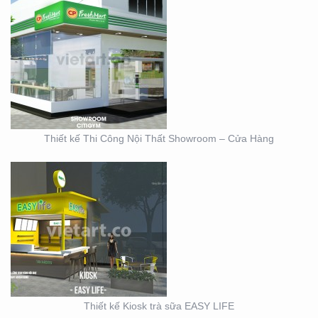
THIẾT KẾ KIOSK TRÀ
SỮA EASY LIFE
Thiết kế Thi Công Nội Thất Showroom – Cửa Hàng
MẪU THIẾT KẾ KIOSK
HOANG GIA
Thiết kế Kiosk trà sữa EASY LIFE