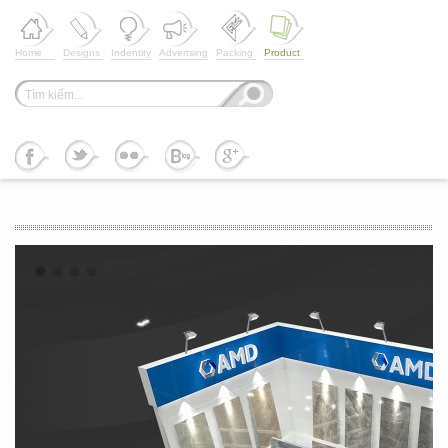
Home
Designs
Indentity
Advertsing
Packing
Product