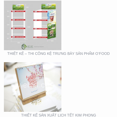
THIẾT KẾ SẢN XUẤT
LỊCH TẾT KIM PHONG
THIẾT KẾ – THI CÔNG KỆ TRƯNG BÀY SẢN PHẨM O’FOOD
THIẾT KẾ VÀ SẢN XUẤT
LỊCH HTV
THIẾT KẾ SẢN XUẤT LỊCH TẾT KIM PHONG