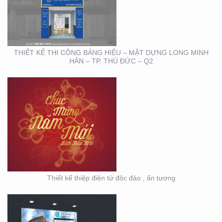
TỬ ĐỘC ĐÁO , ẤN
TƯỢNG
THIẾT KẾ THI CÔNG BẢNG HIỆU – MẶT DỰNG LONG MINH
HÂN – TP. THỦ ĐỨC – Q2
HỘI NGHỊ KHOA HỌC
DA LIỄU MIỀN NAM 2020
(BOOTH TRANFA)
Thiết kế thiệp điện tử độc đáo , ấn tượng