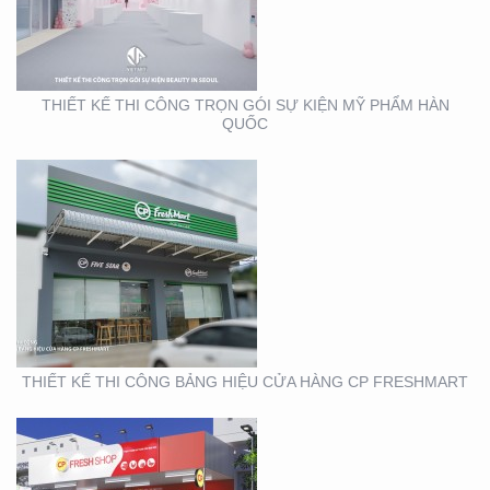
BẢNG HIỆU CỬA HÀNG
CP FRESHMART
THIẾT KẾ THI CÔNG TRỌN GÓI SỰ KIỆN MỸ PHẨM HÀN
QUỐC
THIẾT KẾ THI CÔNG
BẢNG HIỆU CHUỖI CỬA
HÀNG CP FRSHSHOP
THIẾT KẾ THI CÔNG BẢNG HIỆU CỬA HÀNG CP FRESHMART