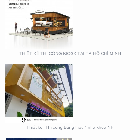
THIẾT KẾ- THI CÔNG
BẢNG HIỆU ” NHA KHOA
NH
THIẾT KẾ THI CÔNG KIOSK TẠI TP. HỒ CHÍ MINH
THIẾT KẾ SẢN XUẤT KỆ
TRƯNG BÀY ĐẠI LÝ TẠI
TP. HỒ CHÍ MINH
Thiết kế- Thi công Bảng hiệu ” nha khoa NH