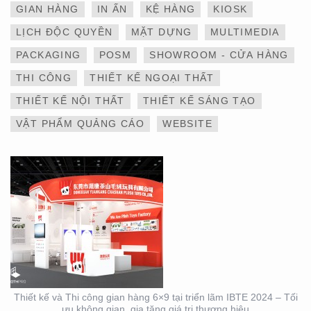
GIAN HÀNG
IN ẤN
KỆ HÀNG
KIOSK
LỊCH ĐỘC QUYỀN
MẶT DỰNG
MULTIMEDIA
THIẾT KẾ VÀ THI CÔNG
PACKAGING
POSM
SHOWROOM - CỬA HÀNG
GIAN HÀNG 6×9 TẠI
TRIỂN LÃM IBTE 2024 –
THI CÔNG
THIẾT KẾ NGOẠI THẤT
TỐI ƯU KHÔNG GIAN,
GIA TĂNG GIÁ TRỊ
THIẾT KẾ NỘI THẤT
THIẾT KẾ SÁNG TẠO
THƯƠNG HIỆU
VẬT PHẨM QUẢNG CÁO
WEBSITE
THIẾT KẾ VÀ THI CÔNG
GIAN HÀNG 6×9 TẠI
TRIỂN LÃM IBTE 2024 –
GIAN HÀNG BAZUUYU
Thiết kế và Thi công gian hàng 6×9 tại triển lãm IBTE 2024 – Tối
ưu không gian, gia tăng giá trị thương hiệu