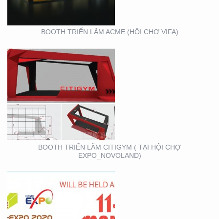
BOOTH TRIỂN LÃM ACME (HỘI CHỢ VIFA)
VIFA EXPO 2020 – TƯ
VẤN THIẾT KẾ THI
CÔNG GIAN HÀNG
TRIỂN LÃM
BOOTH TRIỂN LÃM CITIGYM ( TẠI HỘI CHỢ
EXPO_NOVOLAND)
BOOTH KIM NGƯU
(TARUJO) – TRIỂN