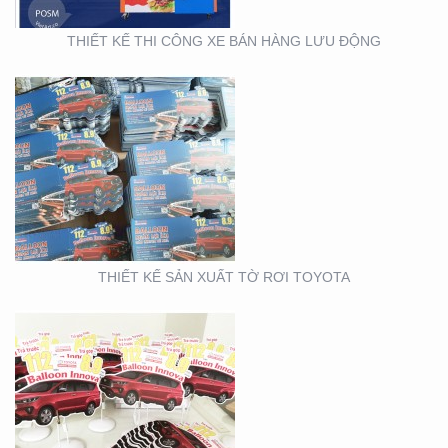
THIẾT KẾ THI CÔNG XE BÁN HÀNG LƯU ĐỘNG
THIẾT KẾ SẢN XUẤT
WOBLER ” TÀI CHÍNH
TOYOTA”
THIẾT KẾ SẢN XUẤT TỜ RƠI TOYOTA
THIẾT KẾ THI CÔNG
CỦA HÀNG THỰC PHẨM
AN TOÀN GOOD EARTH
FOOD