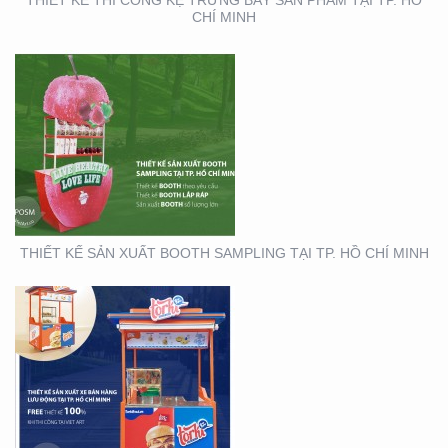
THIẾT KẾ THI CÔNG KỆ TRƯNG BÀY SẢN PHẨM TẠI TP. HỒ
CHÍ MINH
THIẾT KẾ THI CÔNG XE
BÁN HÀNG LƯU ĐỘNG
THIẾT KẾ SẢN XUẤT BOOTH SAMPLING TẠI TP. HỒ CHÍ MINH
THIẾT KẾ SẢN XUẤT TỜ
RƠI TOYOTA