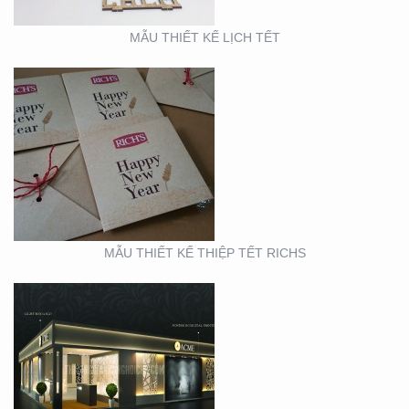
MẪU THIẾT KẾ LỊCH TẾT
BOOTH TRIỂN LÃM
ACME (HỘI CHỢ VIFA)
MẪU THIẾT KẾ THIỆP TẾT RICHS
BOOTH TRIỂN LÃM
CITIGYM ( TẠI HỘI CHỢ
EXPO_NOVOLAND)