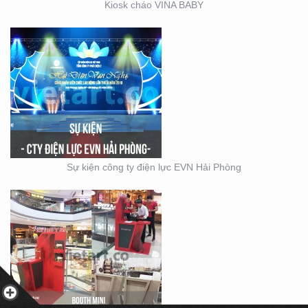
Kiosk cháo VINA BABY
BOOTH BÁN HÀNG MINI
– THIẾT KẾ SẢN XUẤT
MẪU BOOTH CITIGYM –
Sự kiện công ty điện lực EVN Hải Phòng
THIẾT KẾ THI CÔNG
MẪU GIAN KITCHEN
KONCEPT