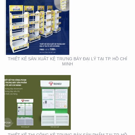
THIẾT KẾ THI CÔNG KỆ
TRƯNG BÀY SẢN PHẨM
TẠI TP. HỒ CHÍ MINH
THIẾT KẾ SẢN XUẤT KỆ TRƯNG BÀY ĐẠI LÝ TẠI TP. HỒ CHÍ
MINH
THIẾT KẾ SẢN XUẤT
BOOTH SAMPLING TẠI
TP. HỒ CHÍ MINH