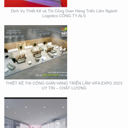
Dịch Vụ Thiết Kế và Thi Công Gian Hàng Triển Lãm Ngành
Logistics CÔNG TY ALS
THIẾT KẾ THI CÔNG
TRỌN GÓI SỰ KIỆN MỸ
PHẨM HÀN QUỐC
THIẾT KẾ THI CÔNG GIAN HÀNG TRIỂN LÃM VIFA EXPO 2023
UY TÍN – CHẤT LƯỢNG
THIẾT KẾ THI CÔNG