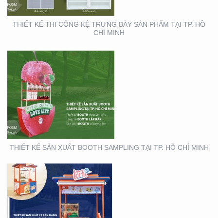
THIẾT KẾ THI CÔNG KỆ TRƯNG BÀY SẢN PHẨM TẠI TP. HỒ
CHÍ MINH
THIẾT KẾ THI CÔNG XE
BÁN HÀNG LƯU ĐỘNG
THIẾT KẾ SẢN XUẤT BOOTH SAMPLING TẠI TP. HỒ CHÍ MINH
THIẾT KẾ SẢN XUẤT TỜ
RƠI TOYOTA