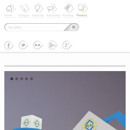
Home
Designs
Indentity
Advertsing
Packing
Product