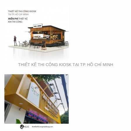
THIẾT KẾ- THI CÔNG
BẢNG HIỆU ” NHA KHOA
NH
THIẾT KẾ THI CÔNG KIOSK TẠI TP. HỒ CHÍ MINH
THIẾT KẾ SẢN XUẤT KỆ
TRƯNG BÀY ĐẠI LÝ TẠI
TP. HỒ CHÍ MINH