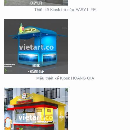
Thiết kế Kiosk trà sữa EASY LIFE
KIOSK CHÁO VINA BABY
Mẫu thiết kế Kiosk HOANG GIA
SỰ KIỆN CÔNG TY ĐIỆN
LỰC EVN HẢI PHÒNG