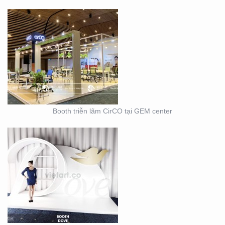
BOOTH TRIỄN LÃM
DOVE
Booth triễn lãm CirCO tại GEM center
THIẾT KẾ THI CÔNG
NỘI THẤT SHOWROOM
– CỬA HÀNG