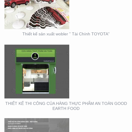
CỦA HÀNG THỰC PHẨM
AN TOÀN GOOD EARTH
FOOD
Thiết kế sản xuất wobler ” Tài Chính TOYOTA”
THIẾT KẾ THI CÔNG
BẢNG HIỆU – MẶT
DỰNG LONG MINH HÂN
– TP. THỦ ĐỨC – Q2
THIẾT KẾ THI CÔNG CỦA HÀNG THỰC PHẨM AN TOÀN GOOD
EARTH FOOD