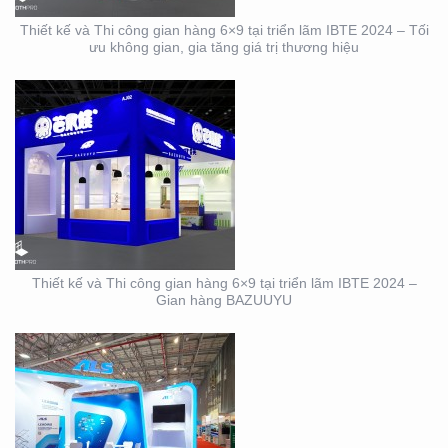
Thiết kế và Thi công gian hàng 6×9 tại triển lãm IBTE 2024 – Tối
ưu không gian, gia tăng giá trị thương hiệu
DỊCH VỤ THIẾT KẾ VÀ
THI CÔNG GIAN HÀNG
TRIỂN LÃM NGÀNH
LOGISTICS CÔNG TY
ALS
Thiết kế và Thi công gian hàng 6×9 tại triển lãm IBTE 2024 –
Gian hàng BAZUUYU
THIẾT KẾ THI CÔNG
GIAN HÀNG TRIỂN LÃM