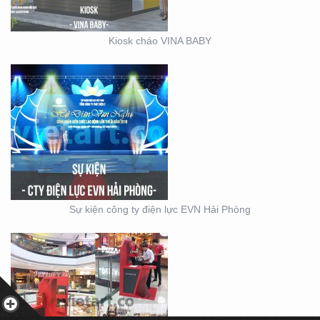
Kiosk cháo VINA BABY
BOOTH BÁN HÀNG MINI
– THIẾT KẾ SẢN XUẤT
MẪU BOOTH CITIGYM –
Sự kiện công ty điện lực EVN Hải Phòng
THIẾT KẾ THI CÔNG
MẪU GIAN KITCHEN
KONCEPT