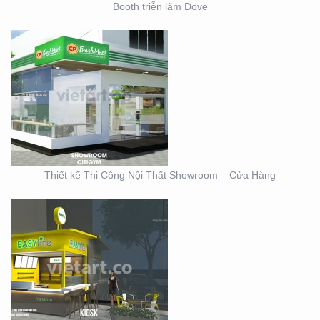
Booth triễn lãm Dove
THIẾT KẾ KIOSK TRÀ
SỮA EASY LIFE
Thiết kế Thi Công Nội Thất Showroom – Cửa Hàng
MẪU THIẾT KẾ KIOSK
HOANG GIA