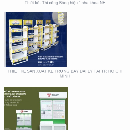
Thiết kế- Thi công Bảng hiệu ” nha khoa NH
THIẾT KẾ THI CÔNG KỆ
TRƯNG BÀY SẢN PHẨM
TẠI TP. HỒ CHÍ MINH
THIẾT KẾ SẢN XUẤT KỆ TRƯNG BÀY ĐẠI LÝ TẠI TP. HỒ CHÍ
MINH
THIẾT KẾ SẢN XUẤT
BOOTH SAMPLING TẠI
TP. HỒ CHÍ MINH