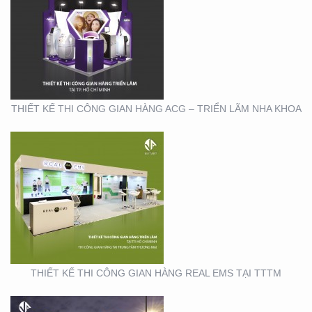
THIẾT KẾ THI CÔNG
GIAN HÀNG REAL EMS
TẠI TTTM
THIẾT KẾ THI CÔNG GIAN HÀNG ACG – TRIỂN LÃM NHA KHOA
THIẾT KẾ THI CÔNG
CHUỖI CỬA HÀNG
THỨC ĂN NHANH TORKI
THIẾT KẾ THI CÔNG GIAN HÀNG REAL EMS TẠI TTTM