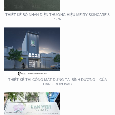
ROBOVAC
THIẾT KẾ BỘ NHẬN DIỆN THƯƠNG HIỆU MEIRY SKINCARE &
SPA
THIẾT KẾ THI CÔNG
BẢNG HIỆU QUẬN 1
THIẾT KẾ THI CÔNG MẶT DỰNG TẠI BÌNH DƯƠNG – CỦA
HÀNG ROBOVAC
THIẾT KẾ THI CÔNG