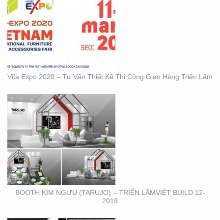
BOOTH KIM NGƯU
(TARUJO) – TRIỂN
LÃMVIỆT BUILD 12-2019
Vifa Expo 2020 – Tư Vấn Thiết Kế Thi Công Gian Hàng Triển Lãm
BOOTH INNOMATZ –
TRIỂN LÃM VIỆT BUILD
12-2019
BOOTH KIM NGƯU (TARUJO) – TRIỂN LÃMVIỆT BUILD 12-
2019