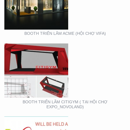
CITIGYM ( TẠI HỘI CHỢ
EXPO_NOVOLAND)
BOOTH TRIỂN LÃM ACME (HỘI CHỢ VIFA)
VIFA EXPO 2020 – TƯ
VẤN THIẾT KẾ THI
CÔNG GIAN HÀNG
TRIỂN LÃM
BOOTH TRIỂN LÃM CITIGYM ( TẠI HỘI CHỢ
EXPO_NOVOLAND)