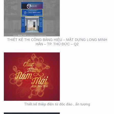
THIẾT KẾ THIỆP ĐIỆN
TỬ ĐỘC ĐÁO , ẤN
TƯỢNG
THIẾT KẾ THI CÔNG BẢNG HIỆU – MẶT DỰNG LONG MINH
HÂN – TP. THỦ ĐỨC – Q2
HỘI NGHỊ KHOA HỌC
DA LIỄU MIỀN NAM 2020
(BOOTH TRANFA)
Thiết kế thiệp điện tử độc đáo , ấn tượng