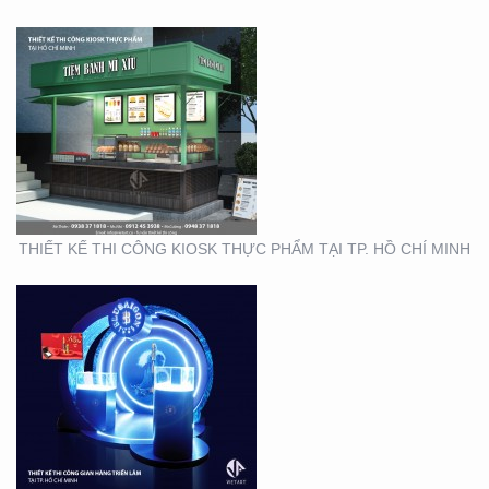
THIẾT KẾ THI CÔNG
GIAN HÀNG BLU SÀI
GÒN
THIẾT KẾ THI CÔNG KIOSK THỰC PHẨM TẠI TP. HỒ CHÍ MINH
THIẾT KẾ NHẬN DIỆN
THƯƠNG HIỆU MINH
THƯ ORCHIDS
BOUTIQUE VIETNAM