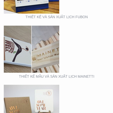
THIẾT KẾ VÀ SẢN XUẤT LỊCH FUBON
MẪU THIẾT KẾ LỊCH
TẾT
THIẾT KẾ MẪU VÀ SẢN XUẤT LỊCH MAINETTI
MẪU THIẾT KẾ THIỆP
TẾT RICHS