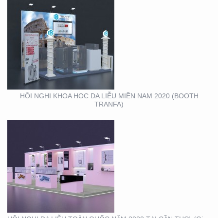
HỘI NGHỊ DA LIỄU
TOÀN QUỐC NĂM 2020
TẠI CẦN THƠ (GIAN
HÀNG MINH KHƯƠNG
GROUP)
HỘI NGHỊ KHOA HỌC DA LIỄU MIỀN NAM 2020 (BOOTH
TRANFA)
THIẾT KẾ – THI CÔNG
KỆ TRƯNG BÀY SẢN
PHẨM O’FOOD