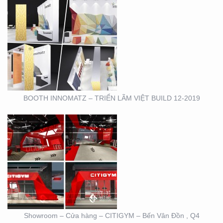
SHOWROOM – CỬA
HÀNG – CITIGYM – BẾN
VÂN ĐỒN , Q4
BOOTH INNOMATZ – TRIỂN LÃM VIỆT BUILD 12-2019
BOOTH TRIỄN LÃM
CIRCO TẠI GEM
CENTER
Showroom – Cửa hàng – CITIGYM – Bến Vân Đồn , Q4