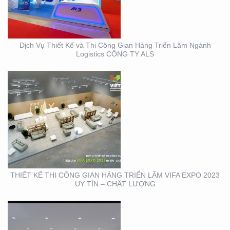
VIFA EXPO 2023 UY TÍN
– CHẤT LƯỢNG
Dịch Vụ Thiết Kế và Thi Công Gian Hàng Triển Lãm Ngành
Logistics CÔNG TY ALS
THIẾT KẾ THI CÔNG
TRỌN GÓI SỰ KIỆN MỸ
PHẨM HÀN QUỐC
THIẾT KẾ THI CÔNG GIAN HÀNG TRIỂN LÃM VIFA EXPO 2023
UY TÍN – CHẤT LƯỢNG