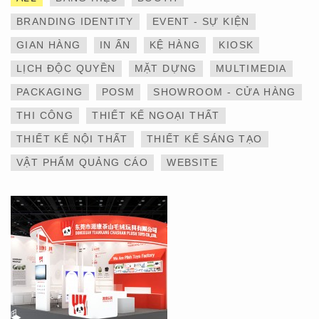
BRANDING IDENTITY
EVENT - SỰ KIỆN
GIAN HÀNG
IN ẤN
KỆ HÀNG
KIOSK
LỊCH ĐỘC QUYỀN
MẶT DỰNG
MULTIMEDIA
THIẾT KẾ VÀ THI CÔNG
PACKAGING
POSM
SHOWROOM - CỬA HÀNG
GIAN HÀNG 6×9 TẠI
TRIỂN LÃM IBTE 2024 –
THI CÔNG
THIẾT KẾ NGOẠI THẤT
TỐI ƯU KHÔNG GIAN,
GIA TĂNG GIÁ TRỊ
THIẾT KẾ NỘI THẤT
THIẾT KẾ SÁNG TẠO
THƯƠNG HIỆU
VẬT PHẨM QUẢNG CÁO
WEBSITE
THIẾT KẾ VÀ THI CÔNG
GIAN HÀNG 6×9 TẠI
TRIỂN LÃM IBTE 2024 –
GIAN HÀNG BAZUUYU