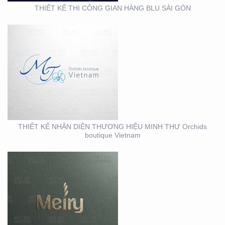
THIẾT KẾ THI CÔNG GIAN HÀNG BLU SÀI GÒN
THIẾT KẾ BỘ NHẬN
DIỆN THƯƠNG HIỆU
MEIRY SKINCARE & SPA
THIẾT KẾ NHẬN DIỆN THƯƠNG HIỆU MINH THƯ Orchids
boutique Vietnam
THIẾT KẾ THI CÔNG
MẶT DỰNG TẠI BÌNH
DƯƠNG – CỦA HÀNG