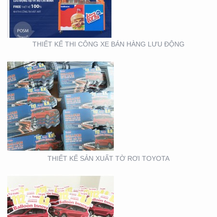
THIẾT KẾ THI CÔNG XE BÁN HÀNG LƯU ĐỘNG
THIẾT KẾ SẢN XUẤT
WOBLER ” TÀI CHÍNH
TOYOTA”
THIẾT KẾ SẢN XUẤT TỜ RƠI TOYOTA
THIẾT KẾ THI CÔNG