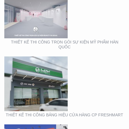
THIẾT KẾ THI CÔNG
BẢNG HIỆU CỬA HÀNG
CP FRESHMART
THIẾT KẾ THI CÔNG TRỌN GÓI SỰ KIỆN MỸ PHẨM HÀN
QUỐC
THIẾT KẾ THI CÔNG
BẢNG HIỆU CHUỖI CỬA
HÀNG CP FRSHSHOP
THIẾT KẾ THI CÔNG BẢNG HIỆU CỬA HÀNG CP FRESHMART