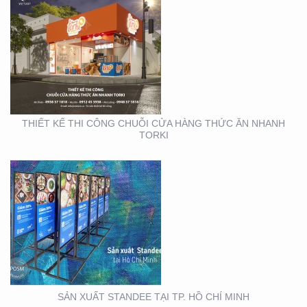
SẢN XUẤT STANDEE TẠI
TP. HỒ CHÍ MINH
THIẾT KẾ THI CÔNG CHUỖI CỬA HÀNG THỨC ĂN NHANH
TORKI
THIẾT KẾ THI CÔNG
KIOSK TẠI TP. HỒ CHÍ
MINH
SẢN XUẤT STANDEE TẠI TP. HỒ CHÍ MINH