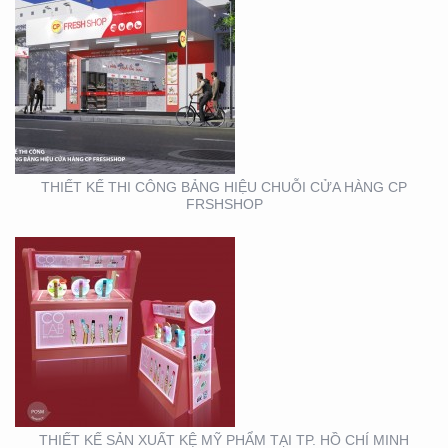
THIẾT KẾ SẢN XUẤT KỆ
MỸ PHẨM TẠI TP. HỒ
CHÍ MINH
THIẾT KẾ THI CÔNG BẢNG HIỆU CHUỖI CỬA HÀNG CP
FRSHSHOP
THIẾT KẾ THI CÔNG
KIOSK THỰC PHẨM TẠI
TP. HỒ CHÍ MINH
THIẾT KẾ SẢN XUẤT KỆ MỸ PHẨM TẠI TP. HỒ CHÍ MINH