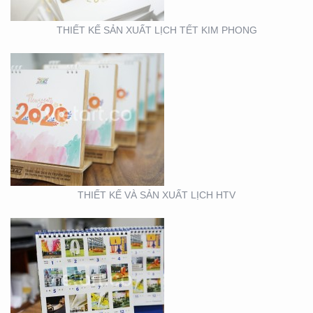
THIẾT KẾ SẢN XUẤT LỊCH TẾT KIM PHONG
THIẾT KẾ VÀ SẢN XUẤT
LỊCH FUBON
THIẾT KẾ VÀ SẢN XUẤT LỊCH HTV
THIẾT KẾ MẪU VÀ SẢN
XUẤT LỊCH MAINETTI