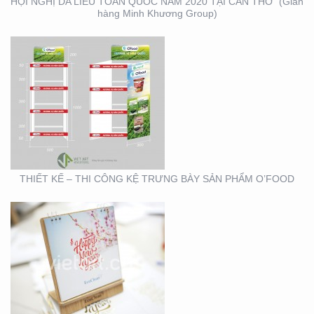
HỘI NGHỊ DA LIỄU TOÀN QUỐC NĂM 2020 TẠI CẦN THƠ (Gian
hàng Minh Khương Group)
THIẾT KẾ SẢN XUẤT
LỊCH TẾT KIM PHONG
THIẾT KẾ – THI CÔNG KỆ TRƯNG BÀY SẢN PHẨM O’FOOD
THIẾT KẾ VÀ SẢN XUẤT
LỊCH HTV