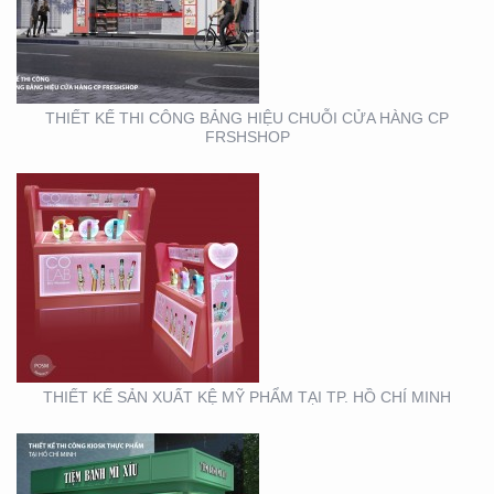
MỸ PHẨM TẠI TP. HỒ
CHÍ MINH
THIẾT KẾ THI CÔNG BẢNG HIỆU CHUỖI CỬA HÀNG CP
FRSHSHOP
THIẾT KẾ THI CÔNG
KIOSK THỰC PHẨM TẠI
TP. HỒ CHÍ MINH
THIẾT KẾ SẢN XUẤT KỆ MỸ PHẨM TẠI TP. HỒ CHÍ MINH