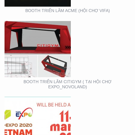
BOOTH TRIỂN LÃM ACME (HỘI CHỢ VIFA)
VIFA EXPO 2020 – TƯ
VẤN THIẾT KẾ THI
CÔNG GIAN HÀNG
TRIỂN LÃM
BOOTH TRIỂN LÃM CITIGYM ( TẠI HỘI CHỢ
EXPO_NOVOLAND)
BOOTH KIM NGƯU
(TARUJO) – TRIỂN
LÃMVIỆT BUILD 12-2019