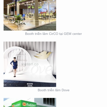
BOOTH TRIỄN LÃM
DOVE
Booth triễn lãm CirCO tại GEM center
THIẾT KẾ THI CÔNG
NỘI THẤT SHOWROOM
– CỬA HÀNG
Booth triễn lãm Dove