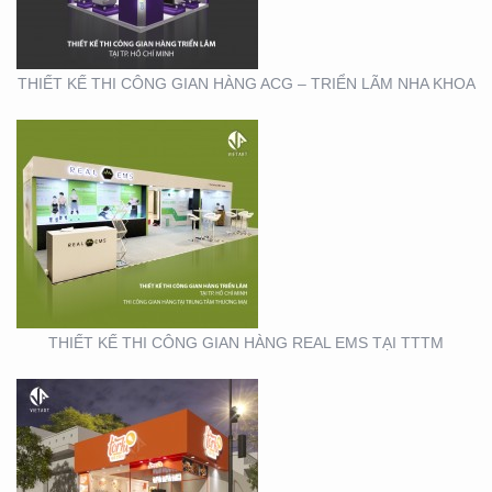
THIẾT KẾ THI CÔNG GIAN HÀNG ACG – TRIỂN LÃM NHA KHOA
THIẾT KẾ THI CÔNG
CHUỖI CỬA HÀNG
THỨC ĂN NHANH TORKI
THIẾT KẾ THI CÔNG GIAN HÀNG REAL EMS TẠI TTTM
SẢN XUẤT STANDEE TẠI