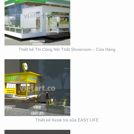
THIẾT KẾ KIOSK TRÀ
SỮA EASY LIFE
Thiết kế Thi Công Nội Thất Showroom – Cửa Hàng
MẪU THIẾT KẾ KIOSK
HOANG GIA
Thiết kế Kiosk trà sữa EASY LIFE