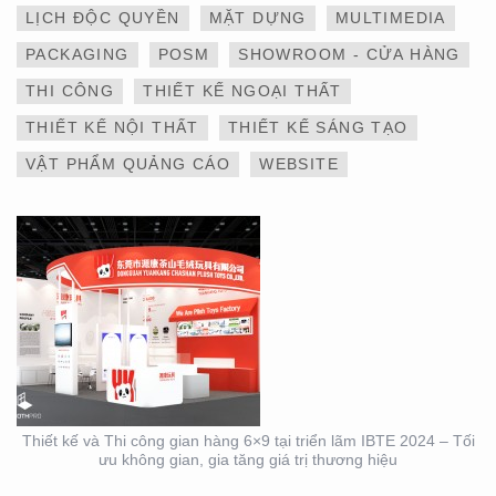
LỊCH ĐỘC QUYỀN
MẶT DỰNG
MULTIMEDIA
THIẾT KẾ VÀ THI CÔNG
PACKAGING
POSM
SHOWROOM - CỬA HÀNG
GIAN HÀNG 6×9 TẠI
TRIỂN LÃM IBTE 2024 –
THI CÔNG
THIẾT KẾ NGOẠI THẤT
TỐI ƯU KHÔNG GIAN,
GIA TĂNG GIÁ TRỊ
THIẾT KẾ NỘI THẤT
THIẾT KẾ SÁNG TẠO
THƯƠNG HIỆU
VẬT PHẨM QUẢNG CÁO
WEBSITE
THIẾT KẾ VÀ THI CÔNG
GIAN HÀNG 6×9 TẠI
TRIỂN LÃM IBTE 2024 –
GIAN HÀNG BAZUUYU
Thiết kế và Thi công gian hàng 6×9 tại triển lãm IBTE 2024 – Tối
ưu không gian, gia tăng giá trị thương hiệu