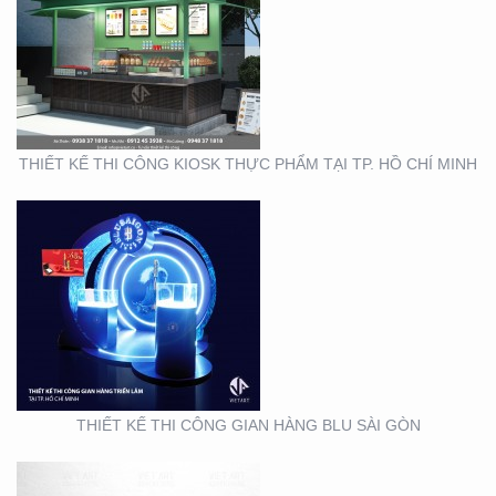
THIẾT KẾ THI CÔNG
GIAN HÀNG BLU SÀI
GÒN
THIẾT KẾ THI CÔNG KIOSK THỰC PHẨM TẠI TP. HỒ CHÍ MINH
THIẾT KẾ NHẬN DIỆN
THƯƠNG HIỆU MINH
THƯ ORCHIDS
BOUTIQUE VIETNAM
THIẾT KẾ THI CÔNG GIAN HÀNG BLU SÀI GÒN