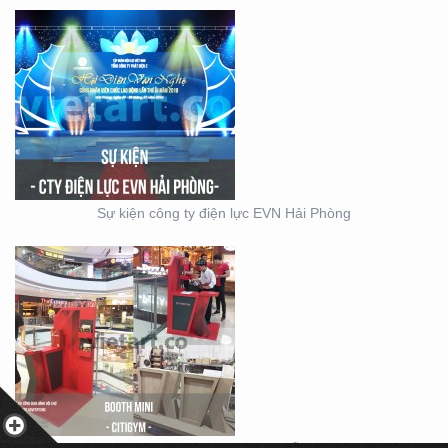
BOOTH BÁN HÀNG MINI
– THIẾT KẾ SẢN XUẤT
MẪU BOOTH CITIGYM –
Sự kiện công ty điện lực EVN Hải Phòng
THIẾT KẾ THI CÔNG
MẪU GIAN KITCHEN
KONCEPT