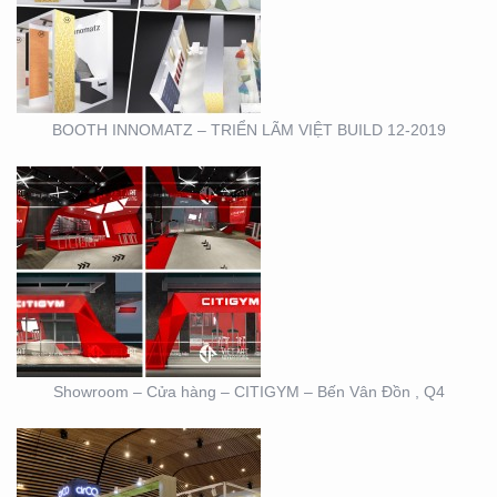
HÀNG – CITIGYM – BẾN
VÂN ĐỒN , Q4
BOOTH INNOMATZ – TRIỂN LÃM VIỆT BUILD 12-2019
BOOTH TRIỄN LÃM
CIRCO TẠI GEM
CENTER
Showroom – Cửa hàng – CITIGYM – Bến Vân Đồn , Q4