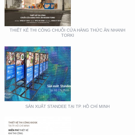
TP. HỒ CHÍ MINH
THIẾT KẾ THI CÔNG CHUỖI CỬA HÀNG THỨC ĂN NHANH
TORKI
THIẾT KẾ THI CÔNG
KIOSK TẠI TP. HỒ CHÍ
MINH
SẢN XUẤT STANDEE TẠI TP. HỒ CHÍ MINH