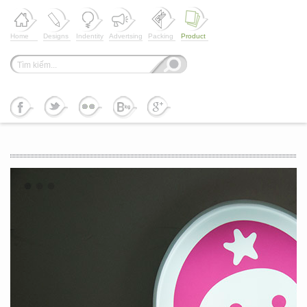
Home
Designs
Indentity
Advertsing
Packing
Product