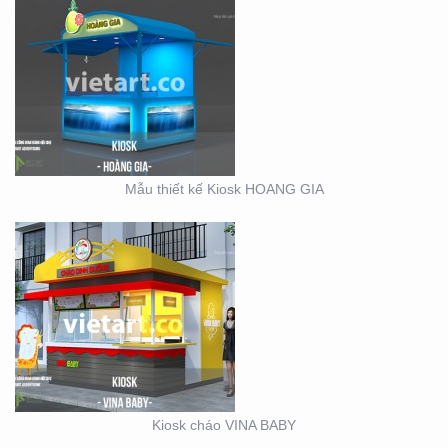
KIOSK CHÁO VINA BABY
Mẫu thiết kế Kiosk HOANG GIA
SỰ KIỆN CÔNG TY ĐIỆN
LỰC EVN HẢI PHÒNG
Kiosk cháo VINA BABY