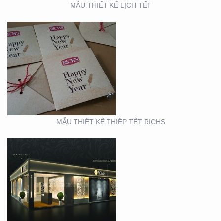
MẪU THIẾT KẾ LỊCH TẾT
BOOTH TRIỂN LÃM
ACME (HỘI CHỢ VIFA)
MẪU THIẾT KẾ THIỆP TẾT RICHS
BOOTH TRIỂN LÃM
CITIGYM ( TẠI HỘI CHỢ
EXPO_NOVOLAND)