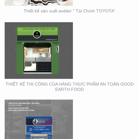
Thiết kế sản xuất wobler ” Tài Chính TOYOTA”
THIẾT KẾ THI CÔNG
BẢNG HIỆU – MẶT
DỰNG LONG MINH HÂN
– TP. THỦ ĐỨC – Q2
THIẾT KẾ THI CÔNG CỦA HÀNG THỰC PHẨM AN TOÀN GOOD
EARTH FOOD
THIẾT KẾ THIỆP ĐIỆN
TỬ ĐỘC ĐÁO , ẤN