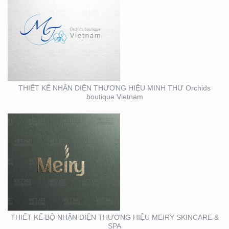
THIẾT KẾ BỘ NHẬN
DIỆN THƯƠNG HIỆU
MEIRY SKINCARE & SPA
THIẾT KẾ NHẬN DIỆN THƯƠNG HIỆU MINH THƯ Orchids
boutique Vietnam
THIẾT KẾ THI CÔNG
MẶT DỰNG TẠI BÌNH
DƯƠNG – CỦA HÀNG
ROBOVAC
THIẾT KẾ BỘ NHẬN DIỆN THƯƠNG HIỆU MEIRY SKINCARE &
SPA