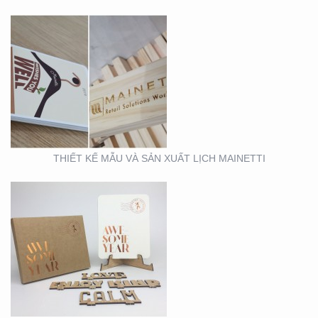
MẪU THIẾT KẾ LỊCH
TẾT
THIẾT KẾ MẪU VÀ SẢN XUẤT LỊCH MAINETTI
MẪU THIẾT KẾ THIỆP
TẾT RICHS