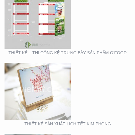
THIẾT KẾ SẢN XUẤT
LỊCH TẾT KIM PHONG
THIẾT KẾ – THI CÔNG KỆ TRƯNG BÀY SẢN PHẨM O’FOOD
THIẾT KẾ VÀ SẢN XUẤT
LỊCH HTV
THIẾT KẾ SẢN XUẤT LỊCH TẾT KIM PHONG