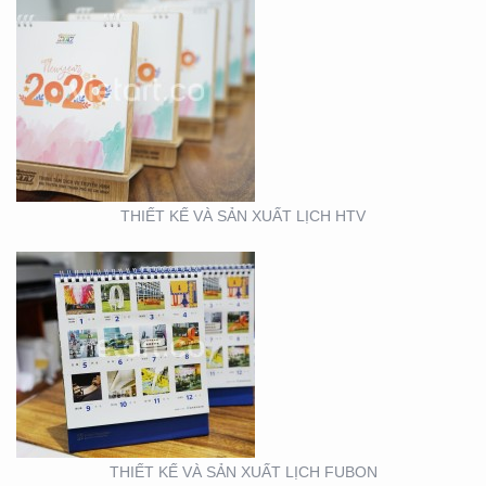
THIẾT KẾ VÀ SẢN XUẤT
LỊCH FUBON
THIẾT KẾ VÀ SẢN XUẤT LỊCH HTV
THIẾT KẾ MẪU VÀ SẢN
XUẤT LỊCH MAINETTI
THIẾT KẾ VÀ SẢN XUẤT LỊCH FUBON