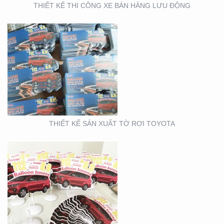
THIẾT KẾ THI CÔNG XE BÁN HÀNG LƯU ĐỘNG
THIẾT KẾ SẢN XUẤT
WOBLER ” TÀI CHÍNH
TOYOTA”
THIẾT KẾ SẢN XUẤT TỜ RƠI TOYOTA
THIẾT KẾ THI CÔNG
CỦA HÀNG THỰC PHẨM
AN TOÀN GOOD EARTH
FOOD