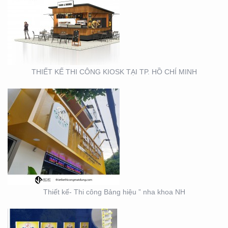
THIẾT KẾ- THI CÔNG
BẢNG HIỆU ” NHA KHOA
NH
THIẾT KẾ THI CÔNG KIOSK TẠI TP. HỒ CHÍ MINH
THIẾT KẾ SẢN XUẤT KỆ
TRƯNG BÀY ĐẠI LÝ TẠI
TP. HỒ CHÍ MINH
Thiết kế- Thi công Bảng hiệu ” nha khoa NH