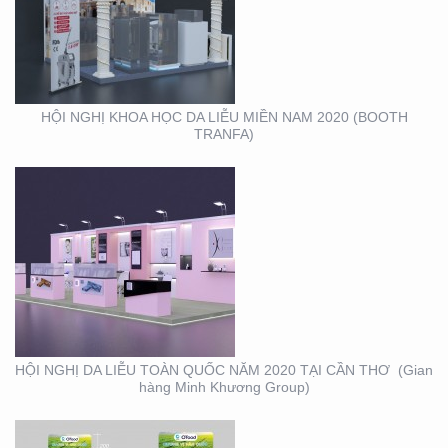
HỘI NGHỊ DA LIỄU
TOÀN QUỐC NĂM 2020
TẠI CẦN THƠ (GIAN
HÀNG MINH KHƯƠNG
GROUP)
HỘI NGHỊ KHOA HỌC DA LIỄU MIỀN NAM 2020 (BOOTH
TRANFA)
THIẾT KẾ – THI CÔNG
KỆ TRƯNG BÀY SẢN
PHẨM O’FOOD
HỘI NGHỊ DA LIỄU TOÀN QUỐC NĂM 2020 TẠI CẦN THƠ (Gian
hàng Minh Khương Group)