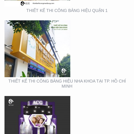
THIẾT KẾ THI CÔNG BẢNG HIỆU QUẬN 1
THIẾT KẾ THI CÔNG
GIAN HÀNG ACG –
TRIỂN LÃM NHA KHOA
THIẾT KẾ THI CÔNG BẢNG HIỆU NHA KHOA TẠI TP. HỒ CHÍ
MINH
THIẾT KẾ THI CÔNG
GIAN HÀNG REAL EMS
TẠI TTTM