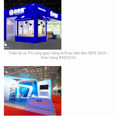
DỊCH VỤ THIẾT KẾ VÀ
THI CÔNG GIAN HÀNG
TRIỂN LÃM NGÀNH
LOGISTICS CÔNG TY
ALS
Thiết kế và Thi công gian hàng 6×9 tại triển lãm IBTE 2024 –
Gian hàng BAZUUYU
THIẾT KẾ THI CÔNG
GIAN HÀNG TRIỂN LÃM
VIFA EXPO 2023 UY TÍN
– CHẤT LƯỢNG