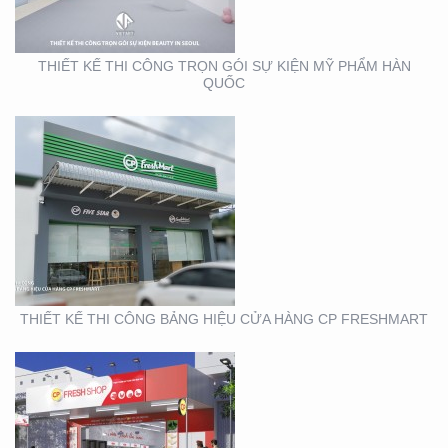
THIẾT KẾ THI CÔNG TRỌN GÓI SỰ KIỆN MỸ PHẨM HÀN
QUỐC
THIẾT KẾ THI CÔNG
BẢNG HIỆU CHUỖI CỬA
HÀNG CP FRSHSHOP
THIẾT KẾ THI CÔNG BẢNG HIỆU CỬA HÀNG CP FRESHMART
THIẾT KẾ SẢN XUẤT KỆ