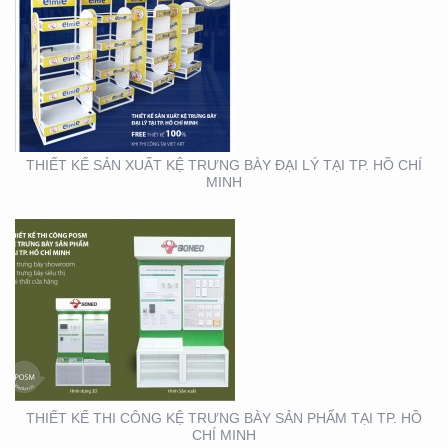
THIẾT KẾ THI CÔNG KỆ
TRƯNG BÀY SẢN PHẨM
TẠI TP. HỒ CHÍ MINH
THIẾT KẾ SẢN XUẤT KỆ TRƯNG BÀY ĐẠI LÝ TẠI TP. HỒ CHÍ
MINH
THIẾT KẾ SẢN XUẤT
BOOTH SAMPLING TẠI
TP. HỒ CHÍ MINH
THIẾT KẾ THI CÔNG KỆ TRƯNG BÀY SẢN PHẨM TẠI TP. HỒ
CHÍ MINH