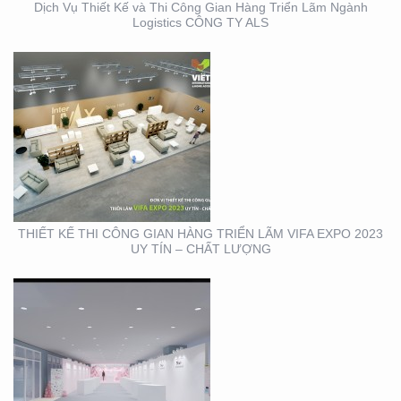
Dịch Vụ Thiết Kế và Thi Công Gian Hàng Triển Lãm Ngành
Logistics CÔNG TY ALS
THIẾT KẾ THI CÔNG
TRỌN GÓI SỰ KIỆN MỸ
PHẨM HÀN QUỐC
THIẾT KẾ THI CÔNG GIAN HÀNG TRIỂN LÃM VIFA EXPO 2023
UY TÍN – CHẤT LƯỢNG
THIẾT KẾ THI CÔNG
BẢNG HIỆU CỬA HÀNG
CP FRESHMART