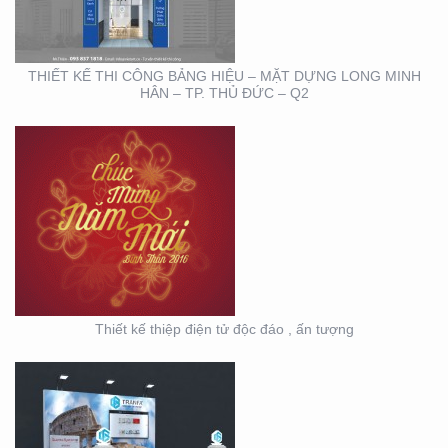
TƯỢNG
THIẾT KẾ THI CÔNG BẢNG HIỆU – MẶT DỰNG LONG MINH
HÂN – TP. THỦ ĐỨC – Q2
HỘI NGHỊ KHOA HỌC
DA LIỄU MIỀN NAM 2020
(BOOTH TRANFA)
Thiết kế thiệp điện tử độc đáo , ấn tượng