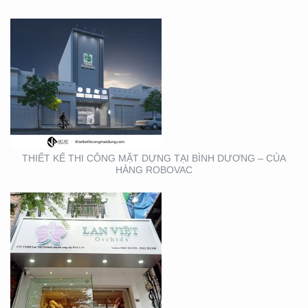
THIẾT KẾ THI CÔNG
BẢNG HIỆU QUẬN 1
THIẾT KẾ THI CÔNG MẶT DỰNG TẠI BÌNH DƯƠNG – CỦA
HÀNG ROBOVAC
THIẾT KẾ THI CÔNG
BẢNG HIỆU NHA KHOA
TẠI TP. HỒ CHÍ MINH