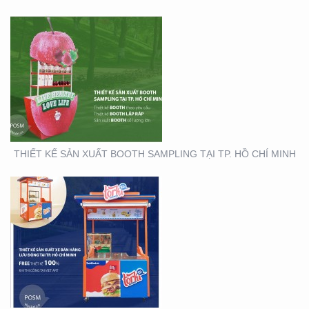
THIẾT KẾ THI CÔNG XE
BÁN HÀNG LƯU ĐỘNG
THIẾT KẾ SẢN XUẤT BOOTH SAMPLING TẠI TP. HỒ CHÍ MINH
THIẾT KẾ SẢN XUẤT TỜ
RƠI TOYOTA