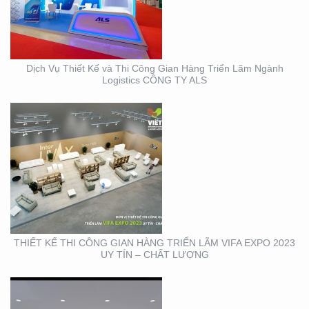
GIAN HÀNG TRIỂN LÃM
VIFA EXPO 2023 UY TÍN
– CHẤT LƯỢNG
Dịch Vụ Thiết Kế và Thi Công Gian Hàng Triển Lãm Ngành
Logistics CÔNG TY ALS
THIẾT KẾ THI CÔNG
TRỌN GÓI SỰ KIỆN MỸ
PHẨM HÀN QUỐC
THIẾT KẾ THI CÔNG GIAN HÀNG TRIỂN LÃM VIFA EXPO 2023
UY TÍN – CHẤT LƯỢNG