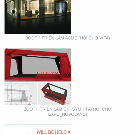
CITIGYM ( TẠI HỘI CHỢ
EXPO_NOVOLAND)
BOOTH TRIỂN LÃM ACME (HỘI CHỢ VIFA)
VIFA EXPO 2020 – TƯ
VẤN THIẾT KẾ THI
CÔNG GIAN HÀNG
TRIỂN LÃM
BOOTH TRIỂN LÃM CITIGYM ( TẠI HỘI CHỢ
EXPO_NOVOLAND)