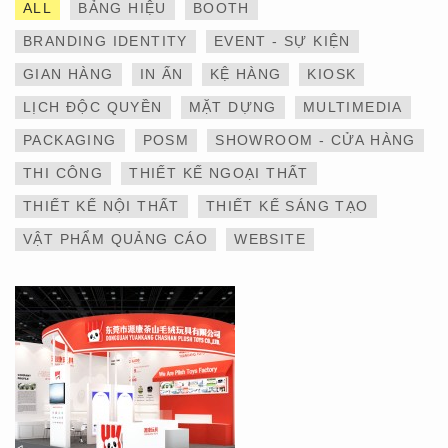
ALL
BẢNG HIỆU
BOOTH
BRANDING IDENTITY
EVENT - SỰ KIỆN
GIAN HÀNG
IN ẤN
KỆ HÀNG
KIOSK
LỊCH ĐỘC QUYỀN
MẶT DỰNG
MULTIMEDIA
THIẾT KẾ VÀ THI CÔNG
PACKAGING
POSM
SHOWROOM - CỬA HÀNG
GIAN HÀNG 6×9 TẠI
TRIỂN LÃM IBTE 2024 –
THI CÔNG
THIẾT KẾ NGOẠI THẤT
TỐI ƯU KHÔNG GIAN,
GIA TĂNG GIÁ TRỊ
THIẾT KẾ NỘI THẤT
THIẾT KẾ SÁNG TẠO
THƯƠNG HIỆU
VẬT PHẨM QUẢNG CÁO
WEBSITE
THIẾT KẾ VÀ THI CÔNG
GIAN HÀNG 6×9 TẠI
TRIỂN LÃM IBTE 2024 –
GIAN HÀNG BAZUUYU