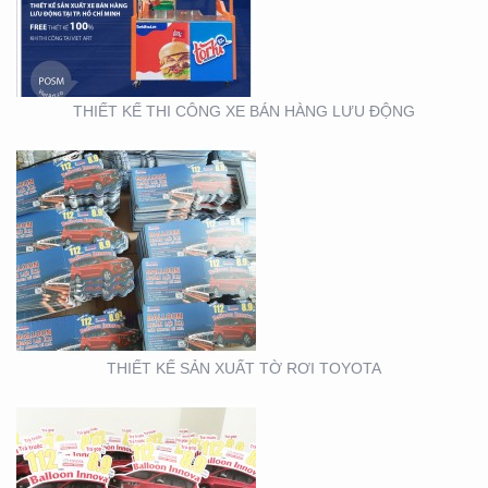
THIẾT KẾ THI CÔNG XE BÁN HÀNG LƯU ĐỘNG
THIẾT KẾ SẢN XUẤT
WOBLER ” TÀI CHÍNH
TOYOTA”
THIẾT KẾ SẢN XUẤT TỜ RƠI TOYOTA
THIẾT KẾ THI CÔNG