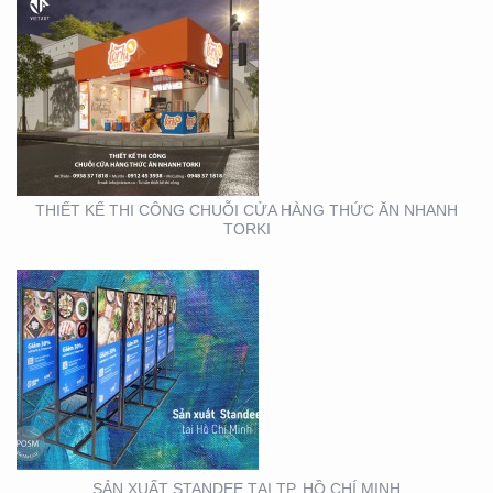
SẢN XUẤT STANDEE TẠI
TP. HỒ CHÍ MINH
THIẾT KẾ THI CÔNG CHUỖI CỬA HÀNG THỨC ĂN NHANH
TORKI
THIẾT KẾ THI CÔNG
KIOSK TẠI TP. HỒ CHÍ
MINH
SẢN XUẤT STANDEE TẠI TP. HỒ CHÍ MINH