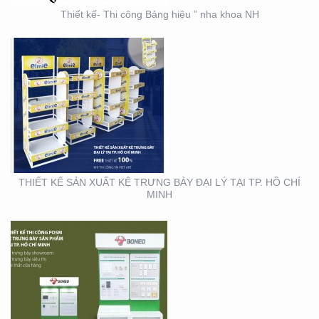
Thiết kế- Thi công Bảng hiệu ” nha khoa NH
THIẾT KẾ THI CÔNG KỆ
TRƯNG BÀY SẢN PHẨM
TẠI TP. HỒ CHÍ MINH
THIẾT KẾ SẢN XUẤT KỆ TRƯNG BÀY ĐẠI LÝ TẠI TP. HỒ CHÍ
MINH
THIẾT KẾ SẢN XUẤT
BOOTH SAMPLING TẠI
TP. HỒ CHÍ MINH