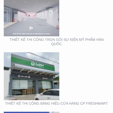
THIẾT KẾ THI CÔNG
BẢNG HIỆU CỬA HÀNG
CP FRESHMART
THIẾT KẾ THI CÔNG TRỌN GÓI SỰ KIỆN MỸ PHẨM HÀN
QUỐC
THIẾT KẾ THI CÔNG
BẢNG HIỆU CHUỖI CỬA
HÀNG CP FRSHSHOP
THIẾT KẾ THI CÔNG BẢNG HIỆU CỬA HÀNG CP FRESHMART