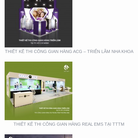
THIẾT KẾ THI CÔNG
GIAN HÀNG REAL EMS
TẠI TTTM
THIẾT KẾ THI CÔNG GIAN HÀNG ACG – TRIỂN LÃM NHA KHOA
THIẾT KẾ THI CÔNG
CHUỖI CỬA HÀNG
THỨC ĂN NHANH TORKI
THIẾT KẾ THI CÔNG GIAN HÀNG REAL EMS TẠI TTTM