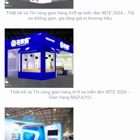
Thiết kế và Thi công gian hàng 6×9 tại triển lãm IBTE 2024 – Tối
ưu không gian, gia tăng giá trị thương hiệu
DỊCH VỤ THIẾT KẾ VÀ
THI CÔNG GIAN HÀNG
TRIỂN LÃM NGÀNH
LOGISTICS CÔNG TY
ALS
Thiết kế và Thi công gian hàng 6×9 tại triển lãm IBTE 2024 –
Gian hàng BAZUUYU
THIẾT KẾ THI CÔNG