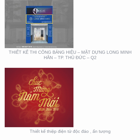
THIẾT KẾ THIỆP ĐIỆN
TỬ ĐỘC ĐÁO , ẤN
TƯỢNG
THIẾT KẾ THI CÔNG BẢNG HIỆU – MẶT DỰNG LONG MINH
HÂN – TP. THỦ ĐỨC – Q2
HỘI NGHỊ KHOA HỌC
DA LIỄU MIỀN NAM 2020
(BOOTH TRANFA)
Thiết kế thiệp điện tử độc đáo , ấn tượng