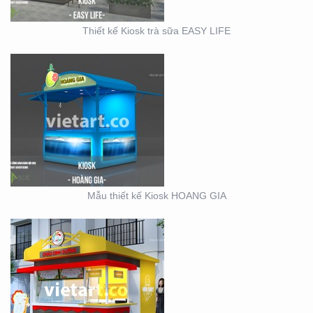
Thiết kế Kiosk trà sữa EASY LIFE
KIOSK CHÁO VINA BABY
Mẫu thiết kế Kiosk HOANG GIA
SỰ KIỆN CÔNG TY ĐIỆN
LỰC EVN HẢI PHÒNG