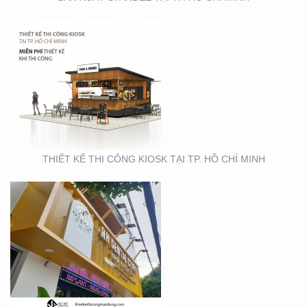
THIẾT KẾ- THI CÔNG
BẢNG HIỆU ” NHA KHOA
NH
THIẾT KẾ THI CÔNG KIOSK TẠI TP. HỒ CHÍ MINH
THIẾT KẾ SẢN XUẤT KỆ
TRƯNG BÀY ĐẠI LÝ TẠI
TP. HỒ CHÍ MINH