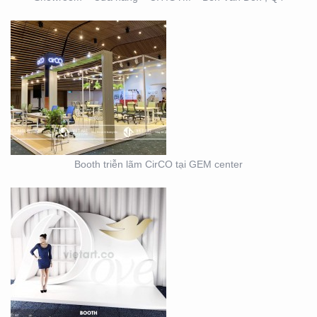
BOOTH TRIỄN LÃM
DOVE
Booth triễn lãm CirCO tại GEM center
THIẾT KẾ THI CÔNG
NỘI THẤT SHOWROOM
– CỬA HÀNG