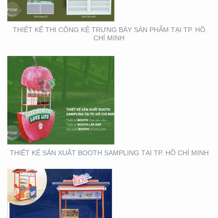
THIẾT KẾ THI CÔNG KỆ TRƯNG BÀY SẢN PHẨM TẠI TP. HỒ
CHÍ MINH
THIẾT KẾ THI CÔNG XE
BÁN HÀNG LƯU ĐỘNG
THIẾT KẾ SẢN XUẤT BOOTH SAMPLING TẠI TP. HỒ CHÍ MINH
THIẾT KẾ SẢN XUẤT TỜ
RƠI TOYOTA