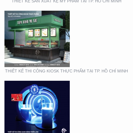
THIẾT KẾ SẢN XUẤT KỆ MỸ PHẨM TẠI TP. HỒ CHÍ MINH
THIẾT KẾ THI CÔNG
GIAN HÀNG BLU SÀI
GÒN
THIẾT KẾ THI CÔNG KIOSK THỰC PHẨM TẠI TP. HỒ CHÍ MINH
THIẾT KẾ NHẬN DIỆN
THƯƠNG HIỆU MINH
THƯ ORCHIDS
BOUTIQUE VIETNAM