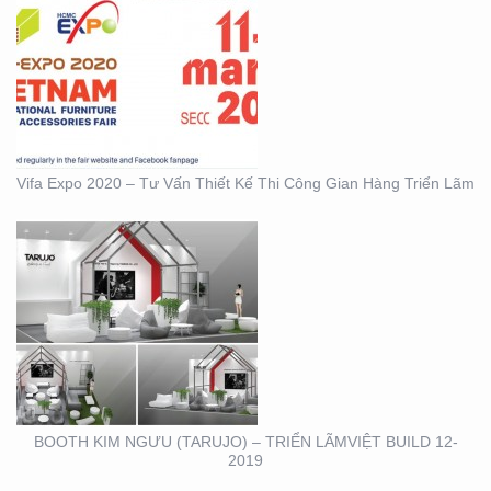
BOOTH KIM NGƯU
(TARUJO) – TRIỂN
LÃMVIỆT BUILD 12-2019
Vifa Expo 2020 – Tư Vấn Thiết Kế Thi Công Gian Hàng Triển Lãm
BOOTH INNOMATZ –
TRIỂN LÃM VIỆT BUILD
12-2019
BOOTH KIM NGƯU (TARUJO) – TRIỂN LÃMVIỆT BUILD 12-
2019