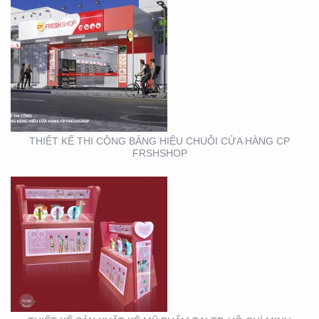
THIẾT KẾ SẢN XUẤT KỆ
MỸ PHẨM TẠI TP. HỒ
CHÍ MINH
THIẾT KẾ THI CÔNG BẢNG HIỆU CHUỖI CỬA HÀNG CP
FRSHSHOP
THIẾT KẾ THI CÔNG
KIOSK THỰC PHẨM TẠI
TP. HỒ CHÍ MINH