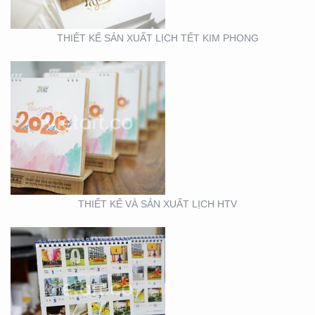
THIẾT KẾ SẢN XUẤT LỊCH TẾT KIM PHONG
THIẾT KẾ VÀ SẢN XUẤT
LỊCH FUBON
THIẾT KẾ VÀ SẢN XUẤT LỊCH HTV
THIẾT KẾ MẪU VÀ SẢN
XUẤT LỊCH MAINETTI