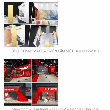
SHOWROOM – CỬA
HÀNG – CITIGYM – BẾN
VÂN ĐỒN , Q4
BOOTH INNOMATZ – TRIỂN LÃM VIỆT BUILD 12-2019
BOOTH TRIỄN LÃM
CIRCO TẠI GEM
CENTER
Showroom – Cửa hàng – CITIGYM – Bến Vân Đồn , Q4