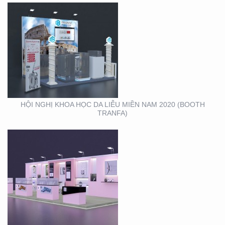
HỘI NGHỊ DA LIỄU
TOÀN QUỐC NĂM 2020
TẠI CẦN THƠ (GIAN
HÀNG MINH KHƯƠNG
GROUP)
HỘI NGHỊ KHOA HỌC DA LIỄU MIỀN NAM 2020 (BOOTH
TRANFA)
THIẾT KẾ – THI CÔNG
KỆ TRƯNG BÀY SẢN
PHẨM O’FOOD