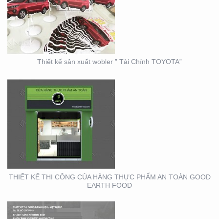
CỦA HÀNG THỰC PHẨM
AN TOÀN GOOD EARTH
FOOD
Thiết kế sản xuất wobler ” Tài Chính TOYOTA”
THIẾT KẾ THI CÔNG
BẢNG HIỆU – MẶT
DỰNG LONG MINH HÂN
– TP. THỦ ĐỨC – Q2
THIẾT KẾ THI CÔNG CỦA HÀNG THỰC PHẨM AN TOÀN GOOD
EARTH FOOD