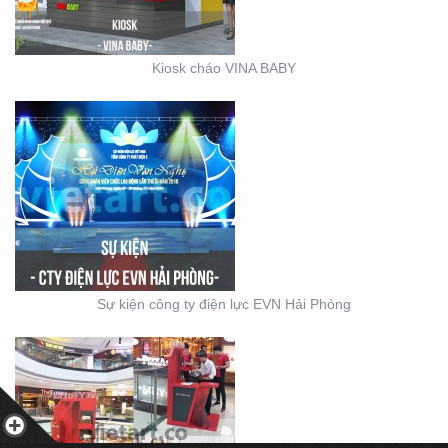
Kiosk cháo VINA BABY
BOOTH BÁN HÀNG MINI
– THIẾT KẾ SẢN XUẤT
MẪU BOOTH CITIGYM –
Sự kiện công ty điện lực EVN Hải Phòng
THIẾT KẾ THI CÔNG
MẪU GIAN KITCHEN