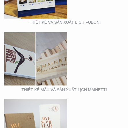
THIẾT KẾ VÀ SẢN XUẤT LỊCH FUBON
MẪU THIẾT KẾ LỊCH
TẾT
THIẾT KẾ MẪU VÀ SẢN XUẤT LỊCH MAINETTI
MẪU THIẾT KẾ THIỆP
TẾT RICHS