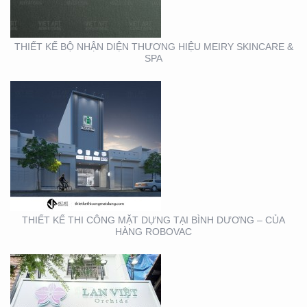
ROBOVAC
THIẾT KẾ BỘ NHẬN DIỆN THƯƠNG HIỆU MEIRY SKINCARE &
SPA
THIẾT KẾ THI CÔNG
BẢNG HIỆU QUẬN 1
THIẾT KẾ THI CÔNG MẶT DỰNG TẠI BÌNH DƯƠNG – CỦA
HÀNG ROBOVAC
THIẾT KẾ THI CÔNG