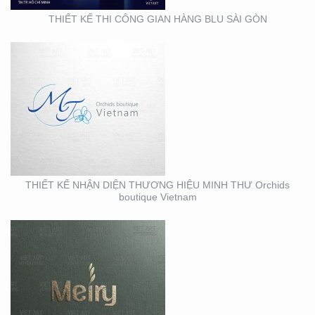
THIẾT KẾ THI CÔNG GIAN HÀNG BLU SÀI GÒN
THIẾT KẾ BỘ NHẬN
DIỆN THƯƠNG HIỆU
MEIRY SKINCARE & SPA
THIẾT KẾ NHẬN DIỆN THƯƠNG HIỆU MINH THƯ Orchids
boutique Vietnam
THIẾT KẾ THI CÔNG
MẶT DỰNG TẠI BÌNH
DƯƠNG – CỦA HÀNG