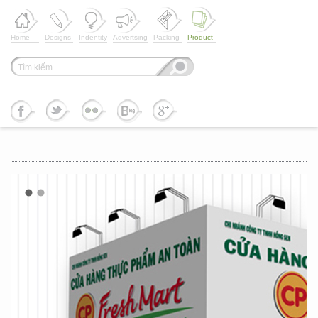
Home
Designs
Indentity
Advertsing
Packing
Product