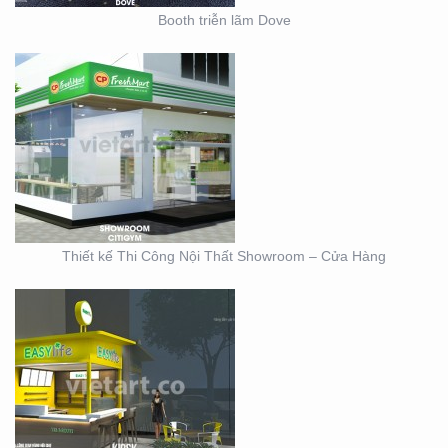
Booth triễn lãm Dove
THIẾT KẾ KIOSK TRÀ
SỮA EASY LIFE
Thiết kế Thi Công Nội Thất Showroom – Cửa Hàng
MẪU THIẾT KẾ KIOSK
HOANG GIA