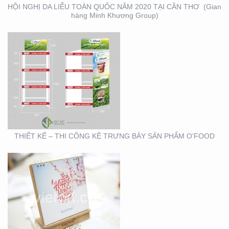
HỘI NGHỊ DA LIỄU TOÀN QUỐC NĂM 2020 TẠI CẦN THƠ (Gian
hàng Minh Khương Group)
THIẾT KẾ SẢN XUẤT
LỊCH TẾT KIM PHONG
THIẾT KẾ – THI CÔNG KỆ TRƯNG BÀY SẢN PHẨM O’FOOD
THIẾT KẾ VÀ SẢN XUẤT
LỊCH HTV