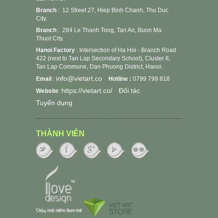
Branch
: 12 Street 27, Hiep Binh Chanh, Thu Duc
City.
Branch
: 284 Le Thanh Tong, Tan An, Buon Ma
Thuot City.
Hanoi Factory
: Intersection of Ha Hoi - Branch Road
422 (next to Tan Lap Secondary School), Cluster 8,
Tan Lap Commune, Dan Phuong District, Hanoi.
info@vietart.co
Email
:
Hotline :
0799 799 818
https://vietart.co/
Đối tác
Website
:
Tuyển dụng
THÀNH VIÊN