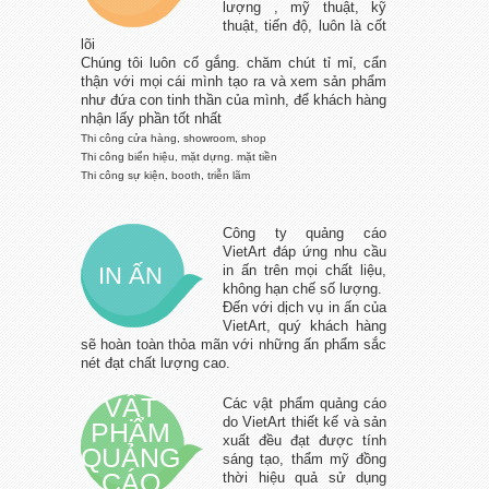
lượng , mỹ thuật, kỹ
thuật, tiến độ, luôn là cốt
lõi
Chúng tôi luôn cố gắng. chăm chút tỉ mỉ, cẩn
thận với mọi cái mình tạo ra và xem sản phẩm
như đứa con tinh thần của mình, để khách hàng
nhận lấy phần tốt nhất
Thi công cửa hàng, showroom, shop
Thi công biển hiệu, mặt dựng. mặt tiền
Thi công sự kiện, booth, triễn lãm
Công ty quảng cáo
VietArt đáp ứng nhu cầu
IN ẤN
in ấn trên mọi chất liệu,
không hạn chế số lượng.
Đến với dịch vụ in ấn của
VietArt, quý khách hàng
sẽ hoàn toàn thỏa mãn với những ấn phẩm sắc
nét đạt chất lượng cao.
VẬT
Các vật phẩm quảng cáo
do VietArt thiết kế và sản
PHẨM
xuất đều đạt được tính
QUẢNG
sáng tạo, thẩm mỹ đồng
CÁO
thời hiệu quả sử dụng