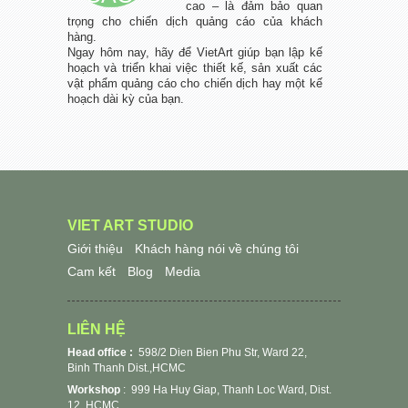
cao – là đảm bảo quan
trọng cho chiến dịch quảng cáo của khách
hàng.
Ngay hôm nay, hãy để VietArt giúp bạn lập kế
hoạch và triển khai việc thiết kế, sản xuất các
vật phẩm quảng cáo cho chiến dịch hay một kế
hoạch dài kỳ của bạn.
VIET ART STUDIO
Giới thiệu
Khách hàng nói về chúng tôi
Cam kết
Blog
Media
LIÊN HỆ
Head office :
598/2 Dien Bien Phu Str, Ward 22,
Binh Thanh Dist.,HCMC
Workshop
:
999 Ha Huy Giap, Thanh Loc Ward, Dist.
12, HCMC.