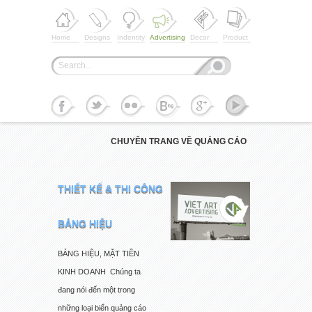
Home
Designs
Indentity
Advertising
Decor
Product
CHUYÊN TRANG VỀ QUẢNG CÁO
THIẾT KẾ & THI CÔNG
BẢNG HIỆU
BẢNG HIỆU, MẶT TIỀN
KINH DOANH Chúng ta
đang nói đến một trong
những loại biển quảng cáo