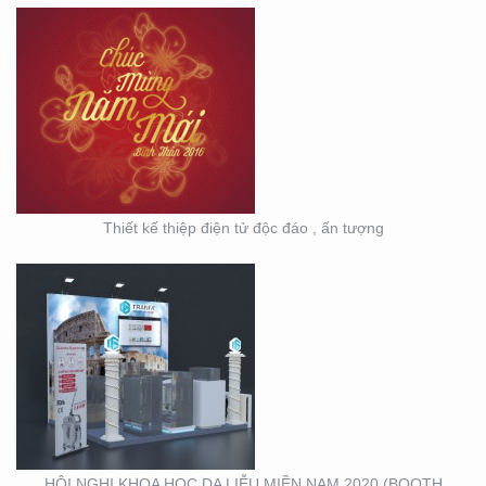
HỘI NGHỊ KHOA HỌC
DA LIỄU MIỀN NAM 2020
(BOOTH TRANFA)
Thiết kế thiệp điện tử độc đáo , ấn tượng
HỘI NGHỊ DA LIỄU
TOÀN QUỐC NĂM 2020
TẠI CẦN THƠ (GIAN
HÀNG MINH KHƯƠNG
GROUP)
HỘI NGHỊ KHOA HỌC DA LIỄU MIỀN NAM 2020 (BOOTH