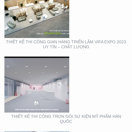
THIẾT KẾ THI CÔNG
TRỌN GÓI SỰ KIỆN MỸ
PHẨM HÀN QUỐC
THIẾT KẾ THI CÔNG GIAN HÀNG TRIỂN LÃM VIFA EXPO 2023
UY TÍN – CHẤT LƯỢNG
THIẾT KẾ THI CÔNG
BẢNG HIỆU CỬA HÀNG
CP FRESHMART
THIẾT KẾ THI CÔNG TRỌN GÓI SỰ KIỆN MỸ PHẨM HÀN
QUỐC