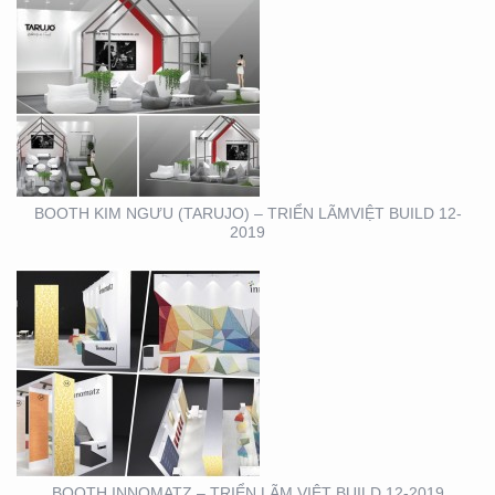
BOOTH INNOMATZ –
TRIỂN LÃM VIỆT BUILD
12-2019
BOOTH KIM NGƯU (TARUJO) – TRIỂN LÃMVIỆT BUILD 12-
2019
SHOWROOM – CỬA
HÀNG – CITIGYM – BẾN
VÂN ĐỒN , Q4
BOOTH INNOMATZ – TRIỂN LÃM VIỆT BUILD 12-2019