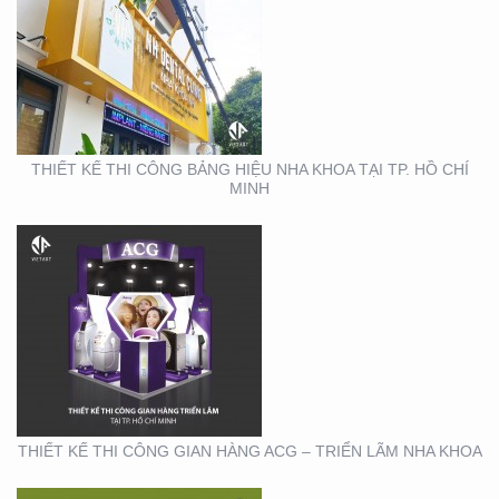
THIẾT KẾ THI CÔNG
GIAN HÀNG ACG –
TRIỂN LÃM NHA KHOA
THIẾT KẾ THI CÔNG BẢNG HIỆU NHA KHOA TẠI TP. HỒ CHÍ
MINH
THIẾT KẾ THI CÔNG
GIAN HÀNG REAL EMS
TẠI TTTM
THIẾT KẾ THI CÔNG GIAN HÀNG ACG – TRIỂN LÃM NHA KHOA