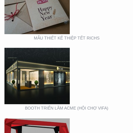
BOOTH TRIỂN LÃM
ACME (HỘI CHỢ VIFA)
MẪU THIẾT KẾ THIỆP TẾT RICHS
BOOTH TRIỂN LÃM
CITIGYM ( TẠI HỘI CHỢ
EXPO_NOVOLAND)
BOOTH TRIỂN LÃM ACME (HỘI CHỢ VIFA)