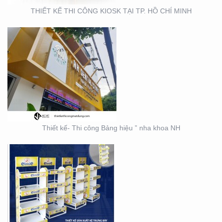
THIẾT KẾ THI CÔNG KIOSK TẠI TP. HỒ CHÍ MINH
THIẾT KẾ SẢN XUẤT KỆ
TRƯNG BÀY ĐẠI LÝ TẠI
TP. HỒ CHÍ MINH
Thiết kế- Thi công Bảng hiệu ” nha khoa NH
THIẾT KẾ THI CÔNG KỆ
TRƯNG BÀY SẢN PHẨM
TẠI TP. HỒ CHÍ MINH