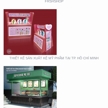
FRSHSHOP
THIẾT KẾ THI CÔNG
KIOSK THỰC PHẨM TẠI
TP. HỒ CHÍ MINH
THIẾT KẾ SẢN XUẤT KỆ MỸ PHẨM TẠI TP. HỒ CHÍ MINH
THIẾT KẾ THI CÔNG
GIAN HÀNG BLU SÀI
GÒN