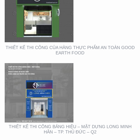
THIẾT KẾ THI CÔNG
BẢNG HIỆU – MẶT
DỰNG LONG MINH HÂN
– TP. THỦ ĐỨC – Q2
THIẾT KẾ THI CÔNG CỦA HÀNG THỰC PHẨM AN TOÀN GOOD
EARTH FOOD
THIẾT KẾ THIỆP ĐIỆN
TỬ ĐỘC ĐÁO , ẤN
TƯỢNG
THIẾT KẾ THI CÔNG BẢNG HIỆU – MẶT DỰNG LONG MINH
HÂN – TP. THỦ ĐỨC – Q2