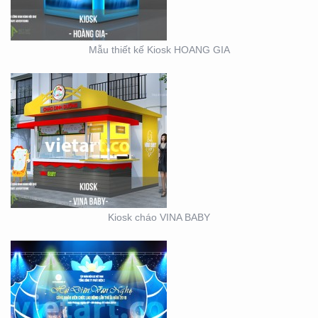
Mẫu thiết kế Kiosk HOANG GIA
SỰ KIỆN CÔNG TY ĐIỆN
LỰC EVN HẢI PHÒNG
Kiosk cháo VINA BABY
BOOTH BÁN HÀNG MINI
– THIẾT KẾ SẢN XUẤT