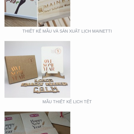
THIẾT KẾ MẪU VÀ SẢN XUẤT LỊCH MAINETTI
MẪU THIẾT KẾ THIỆP
TẾT RICHS
MẪU THIẾT KẾ LỊCH TẾT