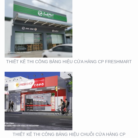
THIẾT KẾ THI CÔNG
BẢNG HIỆU CHUỖI CỬA
HÀNG CP FRSHSHOP
THIẾT KẾ THI CÔNG BẢNG HIỆU CỬA HÀNG CP FRESHMART
THIẾT KẾ SẢN XUẤT KỆ
MỸ PHẨM TẠI TP. HỒ
CHÍ MINH
THIẾT KẾ THI CÔNG BẢNG HIỆU CHUỖI CỬA HÀNG CP