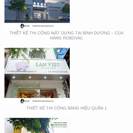
THIẾT KẾ THI CÔNG
BẢNG HIỆU QUẬN 1
THIẾT KẾ THI CÔNG MẶT DỰNG TẠI BÌNH DƯƠNG – CỦA
HÀNG ROBOVAC
THIẾT KẾ THI CÔNG
BẢNG HIỆU NHA KHOA
TẠI TP. HỒ CHÍ MINH
THIẾT KẾ THI CÔNG BẢNG HIỆU QUẬN 1