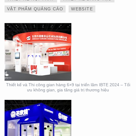
THƯƠNG HIỆU
VẬT PHẨM QUẢNG CÁO
WEBSITE
THIẾT KẾ VÀ THI CÔNG
GIAN HÀNG 6×9 TẠI
TRIỂN LÃM IBTE 2024 –
GIAN HÀNG BAZUUYU
Thiết kế và Thi công gian hàng 6×9 tại triển lãm IBTE 2024 – Tối
ưu không gian, gia tăng giá trị thương hiệu
DỊCH VỤ THIẾT KẾ VÀ
THI CÔNG GIAN HÀNG