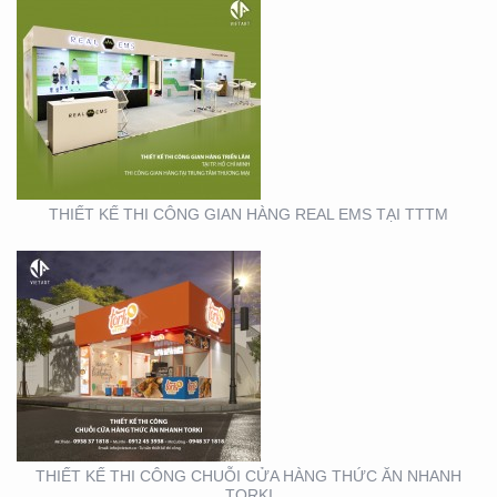
THIẾT KẾ THI CÔNG
CHUỖI CỬA HÀNG
THỨC ĂN NHANH TORKI
THIẾT KẾ THI CÔNG GIAN HÀNG REAL EMS TẠI TTTM
SẢN XUẤT STANDEE TẠI
TP. HỒ CHÍ MINH
THIẾT KẾ THI CÔNG CHUỖI CỬA HÀNG THỨC ĂN NHANH
TORKI