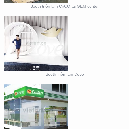
Booth triễn lãm CirCO tại GEM center
THIẾT KẾ THI CÔNG
NỘI THẤT SHOWROOM
– CỬA HÀNG
Booth triễn lãm Dove
THIẾT KẾ KIOSK TRÀ
SỮA EASY LIFE