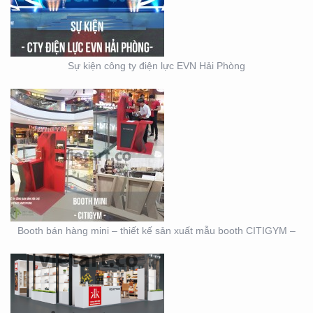
MẪU BOOTH CITIGYM –
Sự kiện công ty điện lực EVN Hải Phòng
THIẾT KẾ THI CÔNG
MẪU GIAN KITCHEN
KONCEPT
Booth bán hàng mini – thiết kế sản xuất mẫu booth CITIGYM –
CÁCH TẠO RA THIẾT KẾ