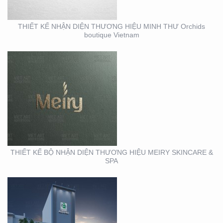
THIẾT KẾ NHẬN DIỆN THƯƠNG HIỆU MINH THƯ Orchids
boutique Vietnam
THIẾT KẾ THI CÔNG
MẶT DỰNG TẠI BÌNH
DƯƠNG – CỦA HÀNG
ROBOVAC
THIẾT KẾ BỘ NHẬN DIỆN THƯƠNG HIỆU MEIRY SKINCARE &
SPA