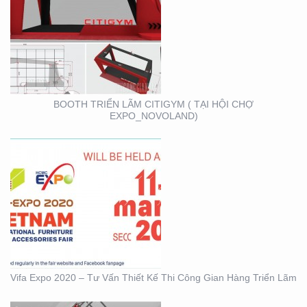
VIFA EXPO 2020 – TƯ
VẤN THIẾT KẾ THI
CÔNG GIAN HÀNG
TRIỂN LÃM
BOOTH TRIỂN LÃM CITIGYM ( TẠI HỘI CHỢ
EXPO_NOVOLAND)
BOOTH KIM NGƯU
(TARUJO) – TRIỂN
LÃMVIỆT BUILD 12-2019
Vifa Expo 2020 – Tư Vấn Thiết Kế Thi Công Gian Hàng Triển Lãm