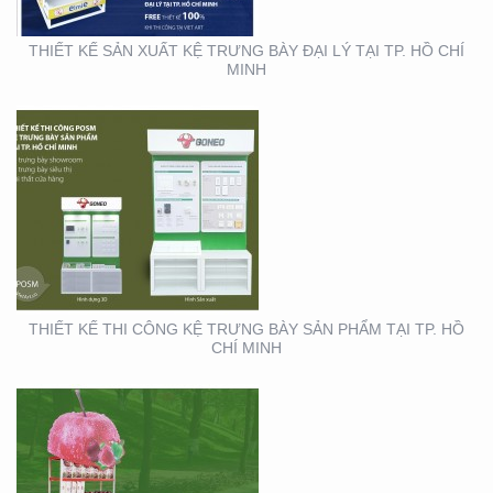
THIẾT KẾ SẢN XUẤT KỆ TRƯNG BÀY ĐẠI LÝ TẠI TP. HỒ CHÍ
MINH
THIẾT KẾ SẢN XUẤT
BOOTH SAMPLING TẠI
TP. HỒ CHÍ MINH
THIẾT KẾ THI CÔNG KỆ TRƯNG BÀY SẢN PHẨM TẠI TP. HỒ
CHÍ MINH
THIẾT KẾ THI CÔNG XE
BÁN HÀNG LƯU ĐỘNG