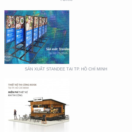
THIẾT KẾ THI CÔNG
KIOSK TẠI TP. HỒ CHÍ
MINH
SẢN XUẤT STANDEE TẠI TP. HỒ CHÍ MINH
THIẾT KẾ- THI CÔNG
BẢNG HIỆU ” NHA KHOA
NH