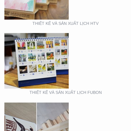
THIẾT KẾ VÀ SẢN XUẤT LỊCH HTV
THIẾT KẾ MẪU VÀ SẢN
XUẤT LỊCH MAINETTI
THIẾT KẾ VÀ SẢN XUẤT LỊCH FUBON
MẪU THIẾT KẾ LỊCH
TẾT