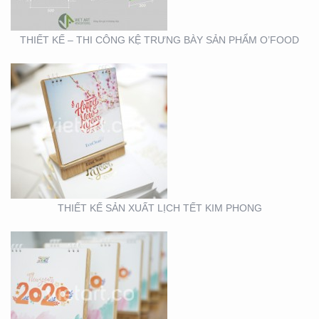
THIẾT KẾ – THI CÔNG KỆ TRƯNG BÀY SẢN PHẨM O’FOOD
THIẾT KẾ VÀ SẢN XUẤT
LỊCH HTV
THIẾT KẾ SẢN XUẤT LỊCH TẾT KIM PHONG
THIẾT KẾ VÀ SẢN XUẤT
LỊCH FUBON