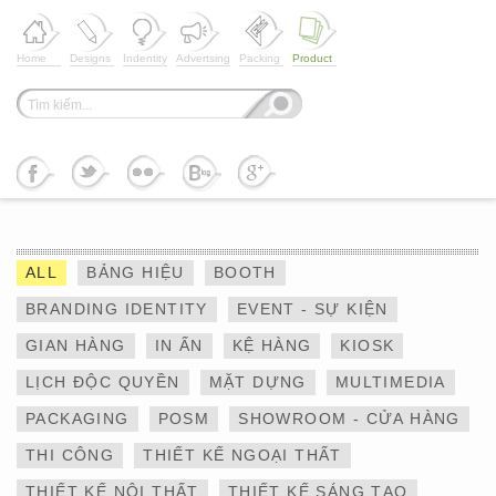
Home
Designs
Indentity
Advertsing
Packing
Product
ALL
BẢNG HIỆU
BOOTH
BRANDING IDENTITY
EVENT - SỰ KIỆN
GIAN HÀNG
IN ẤN
KỆ HÀNG
KIOSK
LỊCH ĐỘC QUYỀN
MẶT DỰNG
MULTIMEDIA
THIẾT KẾ VÀ THI CÔNG
PACKAGING
POSM
SHOWROOM - CỬA HÀNG
GIAN HÀNG 6×9 TẠI
TRIỂN LÃM IBTE 2024 –
THI CÔNG
THIẾT KẾ NGOẠI THẤT
TỐI ƯU KHÔNG GIAN,
GIA TĂNG GIÁ TRỊ
THIẾT KẾ NỘI THẤT
THIẾT KẾ SÁNG TẠO