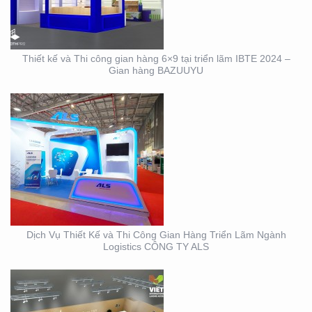
TRIỂN LÃM NGÀNH
LOGISTICS CÔNG TY
ALS
Thiết kế và Thi công gian hàng 6×9 tại triển lãm IBTE 2024 –
Gian hàng BAZUUYU
THIẾT KẾ THI CÔNG
GIAN HÀNG TRIỂN LÃM
VIFA EXPO 2023 UY TÍN
– CHẤT LƯỢNG
Dịch Vụ Thiết Kế và Thi Công Gian Hàng Triển Lãm Ngành
Logistics CÔNG TY ALS