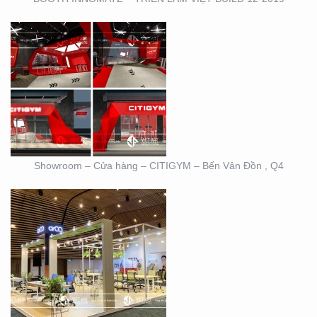
BOOTH TRIỄN LÃM
CIRCO TẠI GEM
CENTER
Showroom – Cửa hàng – CITIGYM – Bến Vân Đồn , Q4
BOOTH TRIỄN LÃM
DOVE