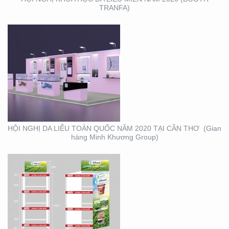
TRANFA)
THIẾT KẾ – THI CÔNG
KỆ TRƯNG BÀY SẢN
PHẨM O’FOOD
HỘI NGHỊ DA LIỄU TOÀN QUỐC NĂM 2020 TẠI CẦN THƠ (Gian
hàng Minh Khương Group)
THIẾT KẾ SẢN XUẤT
LỊCH TẾT KIM PHONG