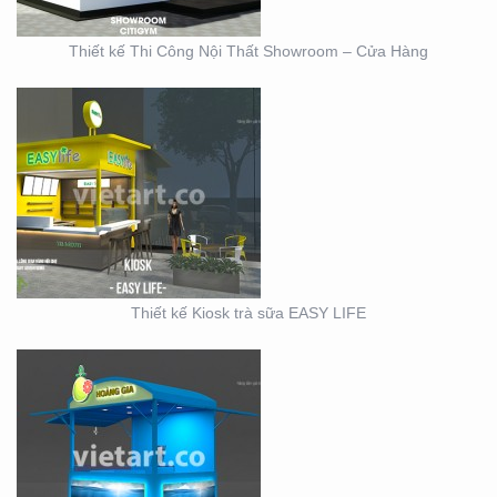
Thiết kế Thi Công Nội Thất Showroom – Cửa Hàng
MẪU THIẾT KẾ KIOSK
HOANG GIA
Thiết kế Kiosk trà sữa EASY LIFE
KIOSK CHÁO VINA BABY