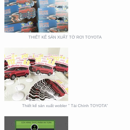
THIẾT KẾ SẢN XUẤT
WOBLER ” TÀI CHÍNH
TOYOTA”
THIẾT KẾ SẢN XUẤT TỜ RƠI TOYOTA
THIẾT KẾ THI CÔNG
CỦA HÀNG THỰC PHẨM
AN TOÀN GOOD EARTH
FOOD
Thiết kế sản xuất wobler ” Tài Chính TOYOTA”