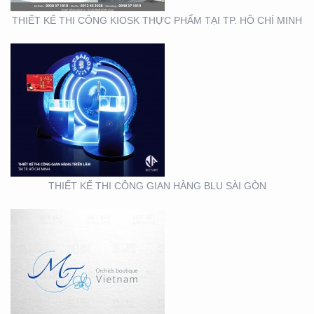
THIẾT KẾ THI CÔNG KIOSK THỰC PHẨM TẠI TP. HỒ CHÍ MINH
THIẾT KẾ NHẬN DIỆN
THƯƠNG HIỆU MINH
THƯ ORCHIDS
BOUTIQUE VIETNAM
THIẾT KẾ THI CÔNG GIAN HÀNG BLU SÀI GÒN
THIẾT KẾ BỘ NHẬN
DIỆN THƯƠNG HIỆU
MEIRY SKINCARE & SPA