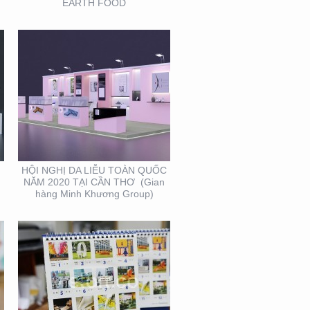
EARTH FOOD
THIẾT KẾ VÀ SẢN XUẤT
LỊCH FUBON
HỘI NGHỊ DA LIỄU TOÀN QUỐC
NĂM 2020 TẠI CẦN THƠ (Gian
hàng Minh Khương Group)
BOOTH TRIỂN LÃM
ACME (HỘI CHỢ VIFA)