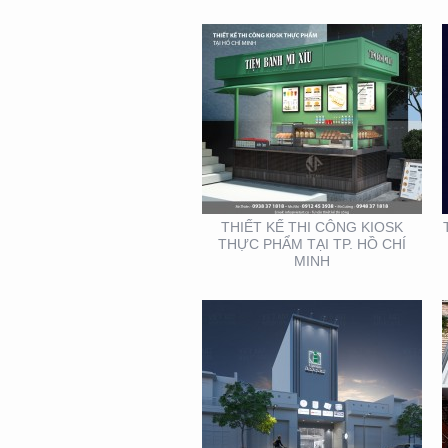
THIẾT KẾ THI CÔNG
MẶT DỰNG TẠI BÌNH
DƯƠNG – CỦA HÀNG
ROBOVAC
THIẾT KẾ THI CÔNG KIOSK
THỰC PHẨM TẠI TP. HỒ CHÍ
MINH
THIẾT KẾ THI CÔNG
GIAN HÀNG REAL EMS