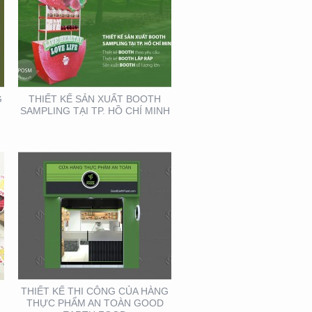
THIẾT KẾ THI CÔNG
CỦA HÀNG THỰC PHẨM
AN TOÀN GOOD EARTH
FOOD
G
THIẾT KẾ SẢN XUẤT BOOTH
SAMPLING TẠI TP. HỒ CHÍ MINH
HỘI NGHỊ DA LIỄU
TOÀN QUỐC NĂM 2020
TẠI CẦN THƠ (GIAN
HÀNG MINH KHƯƠNG
GROUP)
THIẾT KẾ THI CÔNG CỦA HÀNG
THỰC PHẨM AN TOÀN GOOD