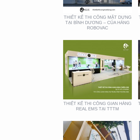
TẠI TTTM
THIẾT KẾ THI CÔNG MẶT DỰNG
TẠI BÌNH DƯƠNG – CỦA HÀNG
ROBOVAC
THIẾT KẾ- THI CÔNG
BẢNG HIỆU ” NHA KHOA
NH
THIẾT KẾ THI CÔNG GIAN HÀNG
REAL EMS TẠI TTTM