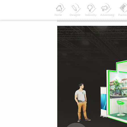
Home
Designs
Indentity
Advertsing
Packi