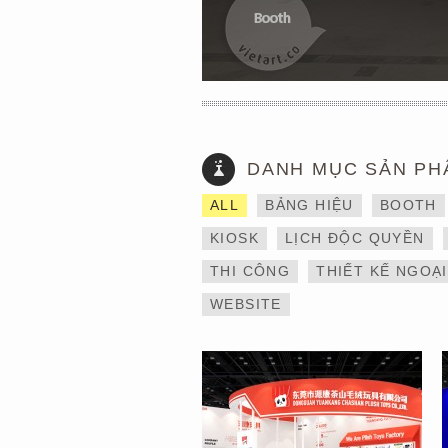
DANH MỤC SẢN PH
THIẾT KẾ VÀ THI CÔNG
ALL
BẢNG HIỆU
BOOTH
GIAN HÀNG 6×9 TẠI
TRIỂN LÃM IBTE 2024 –
KIOSK
LỊCH ĐỘC QUYỀN
TỐI ƯU KHÔNG GIAN,
GIA TĂNG GIÁ TRỊ
THI CÔNG
THIẾT KẾ NGOẠ
THƯƠNG HIỆU
WEBSITE