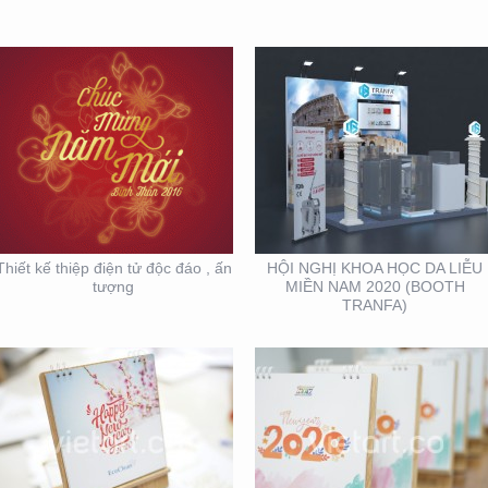
THIẾT KẾ SẢN XUẤT
THIẾT KẾ VÀ SẢN XUẤT
LỊCH TẾT KIM PHONG
LỊCH HTV
Thiết kế thiệp điện tử độc đáo , ấn
HỘI NGHỊ KHOA HỌC DA LIỄU
tượng
MIỀN NAM 2020 (BOOTH
TRANFA)
MẪU THIẾT KẾ LỊCH
MẪU THIẾT KẾ THIỆP
TẾT
TẾT RICHS