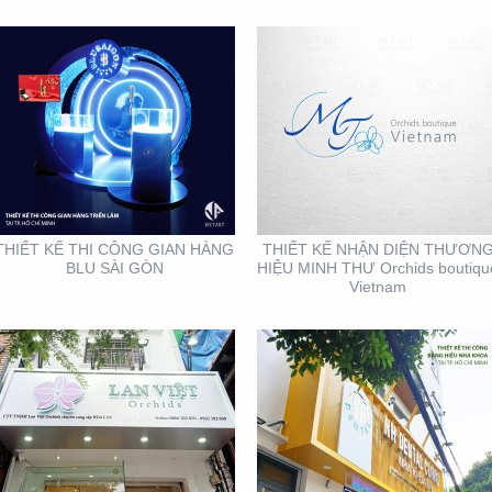
THIẾT KẾ THI CÔNG
THIẾT KẾ THI CÔNG
BẢNG HIỆU QUẬN 1
BẢNG HIỆU NHA KHOA
TẠI TP. HỒ CHÍ MINH
THIẾT KẾ THI CÔNG GIAN HÀNG
THIẾT KẾ NHẬN DIỆN THƯƠN
BLU SÀI GÒN
HIỆU MINH THƯ Orchids boutiqu
Vietnam
THIẾT KẾ THI CÔNG
SẢN XUẤT STANDEE TẠI
CHUỖI CỬA HÀNG
TP. HỒ CHÍ MINH