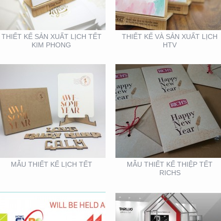
THIẾT KẾ SẢN XUẤT LỊCH TẾT
THIẾT KẾ VÀ SẢN XUẤT LỊCH
KIM PHONG
HTV
VIFA EXPO 2020 – TƯ
BOOTH KIM NGƯU
VẤN THIẾT KẾ THI
(TARUJO) – TRIỂN
CÔNG GIAN HÀNG
LÃMVIỆT BUILD 12-2019
TRIỂN LÃM
MẪU THIẾT KẾ LỊCH TẾT
MẪU THIẾT KẾ THIỆP TẾT
RICHS