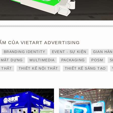
ẨM CỦA VIETART ADVERTISING
THIẾT KẾ VÀ THI CÔNG
DỊCH VỤ THIẾT KẾ VÀ
BRANDING IDENTITY
EVENT - SỰ KIỆN
GIAN HÀ
GIAN HÀNG 6×9 TẠI
THI CÔNG GIAN HÀNG
TRIỂN LÃM IBTE 2024 –
TRIỂN LÃM NGÀNH
MẶT DỰNG
MULTIMEDIA
PACKAGING
POSM
S
GIAN HÀNG BAZUUYU
LOGISTICS CÔNG TY
ALS
I THẤT
THIẾT KẾ NỘI THẤT
THIẾT KẾ SÁNG TẠO