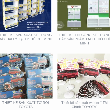
THIẾT KẾ SẢN XUẤT TỜ
THIẾT KẾ SẢN XUẤT
RƠI TOYOTA
WOBLER ” TÀI CHÍNH
TOYOTA”
THIẾT KẾ SẢN XUẤT KỆ TRƯNG
THIẾT KẾ THI CÔNG KỆ TRƯN
BÀY ĐẠI LÝ TẠI TP. HỒ CHÍ MINH
BÀY SẢN PHẨM TẠI TP. HỒ CHÍ
MINH
THIẾT KẾ THIỆP ĐIỆN
HỘI NGHỊ KHOA HỌC
TỬ ĐỘC ĐÁO , ẤN
DA LIỄU MIỀN NAM 2020
TƯỢNG
(BOOTH TRANFA)
THIẾT KẾ SẢN XUẤT TỜ RƠI
Thiết kế sản xuất wobler ” Tài
TOYOTA
Chính TOYOTA”