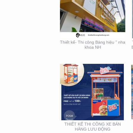
THIẾT KẾ THI CÔNG XE
BÁN HÀNG LƯU ĐỘNG
Thiết kế- Thi công Bảng hiệu ” nha
khoa NH
THIẾT KẾ THI CÔNG
BẢNG HIỆU – MẶT
DỰNG LONG MINH HÂN
– TP. THỦ ĐỨC – Q2
THIẾT KẾ THI CÔNG XE BÁN
HÀNG LƯU ĐỘNG