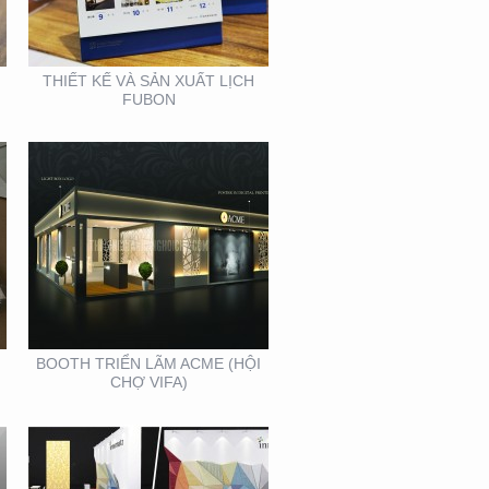
THIẾT KẾ VÀ SẢN XUẤT LỊCH
FUBON
BOOTH INNOMATZ –
TRIỂN LÃM VIỆT BUILD
12-2019
BOOTH TRIỂN LÃM ACME (HỘI
CHỢ VIFA)