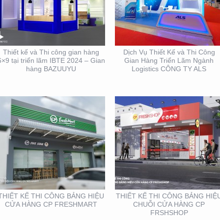
THIẾT KẾ THI CÔNG
THIẾT KẾ THI CÔNG
BẢNG HIỆU CỬA HÀNG
BẢNG HIỆU CHUỖI CỬA
CP FRESHMART
HÀNG CP FRSHSHOP
Thiết kế và Thi công gian hàng
Dịch Vụ Thiết Kế và Thi Công
6×9 tại triển lãm IBTE 2024 – Gian
Gian Hàng Triển Lãm Ngành
hàng BAZUUYU
Logistics CÔNG TY ALS
THIẾT KẾ THI CÔNG
THIẾT KẾ NHẬN DIỆN
GIAN HÀNG BLU SÀI
THƯƠNG HIỆU MINH
GÒN
THƯ ORCHIDS
BOUTIQUE VIETNAM
THIẾT KẾ THI CÔNG BẢNG HIỆU
THIẾT KẾ THI CÔNG BẢNG HIỆ
CỬA HÀNG CP FRESHMART
CHUỖI CỬA HÀNG CP
FRSHSHOP