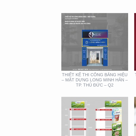
THIẾT KẾ – THI CÔNG
KỆ TRƯNG BÀY SẢN
PHẨM O’FOOD
THIẾT KẾ THI CÔNG BẢNG HIỆU
– MẶT DỰNG LONG MINH HÂN –
TP. THỦ ĐỨC – Q2
THIẾT KẾ MẪU VÀ SẢN
XUẤT LỊCH MAINETTI