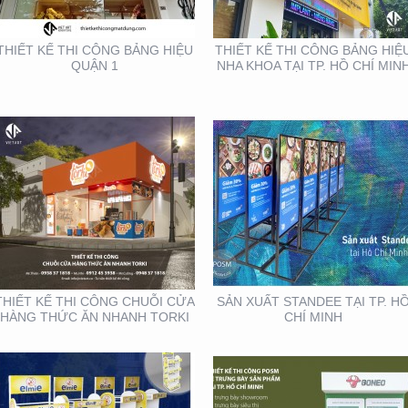
THỨC ĂN NHANH TORKI
THIẾT KẾ THI CÔNG BẢNG HIỆU
THIẾT KẾ THI CÔNG BẢNG HIỆ
QUẬN 1
NHA KHOA TẠI TP. HỒ CHÍ MIN
THIẾT KẾ SẢN XUẤT KỆ
THIẾT KẾ THI CÔNG KỆ
TRƯNG BÀY ĐẠI LÝ TẠI
TRƯNG BÀY SẢN PHẨM
TP. HỒ CHÍ MINH
TẠI TP. HỒ CHÍ MINH
THIẾT KẾ THI CÔNG CHUỖI CỬA
SẢN XUẤT STANDEE TẠI TP. H
HÀNG THỨC ĂN NHANH TORKI
CHÍ MINH