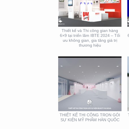
THIẾT KẾ THI CÔNG
TRỌN GÓI SỰ KIỆN MỸ
PHẨM HÀN QUỐC
Thiết kế và Thi công gian hàng
6×9 tại triển lãm IBTE 2024 – Tối
ưu không gian, gia tăng giá trị
thương hiệu
THIẾT KẾ THI CÔNG
KIOSK THỰC PHẨM TẠI
TP. HỒ CHÍ MINH
THIẾT KẾ THI CÔNG TRỌN GÓI
SỰ KIỆN MỸ PHẨM HÀN QUỐC