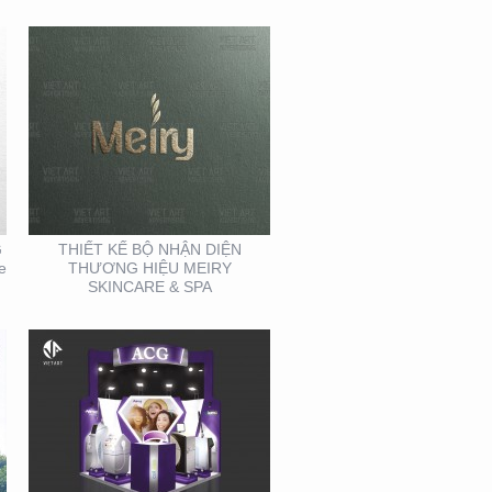
THIẾT KẾ THI CÔNG
GIAN HÀNG ACG –
TRIỂN LÃM NHA KHOA
G
THIẾT KẾ BỘ NHẬN DIỆN
e
THƯƠNG HIỆU MEIRY
SKINCARE & SPA
THIẾT KẾ THI CÔNG
KIOSK TẠI TP. HỒ CHÍ