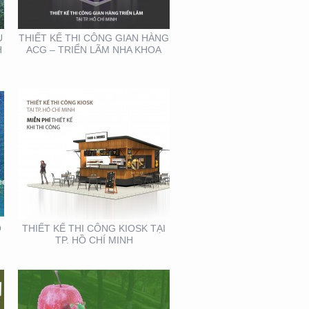
MINH
U
THIẾT KẾ THI CÔNG GIAN HÀNG
H
ACG – TRIỂN LÃM NHA KHOA
THIẾT KẾ SẢN XUẤT
BOOTH SAMPLING TẠI
TP. HỒ CHÍ MINH
Ồ
THIẾT KẾ THI CÔNG KIOSK TẠI
TP. HỒ CHÍ MINH