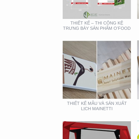
THIẾT KẾ – THI CÔNG KỆ
TRƯNG BÀY SẢN PHẨM O’FOOD
BOOTH TRIỂN LÃM
CITIGYM ( TẠI HỘI CHỢ
EXPO_NOVOLAND)
THIẾT KẾ MẪU VÀ SẢN XUẤT
LỊCH MAINETTI