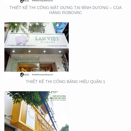
THIẾT KẾ THI CÔNG MẶT DỰNG TẠI BÌNH DƯƠNG – CỦA
HÀNG ROBOVAC
THIẾT KẾ THI CÔNG
BẢNG HIỆU NHA KHOA
TẠI TP. HỒ CHÍ MINH
THIẾT KẾ THI CÔNG BẢNG HIỆU QUẬN 1
THIẾT KẾ THI CÔNG
GIAN HÀNG ACG –
TRIỂN LÃM NHA KHOA