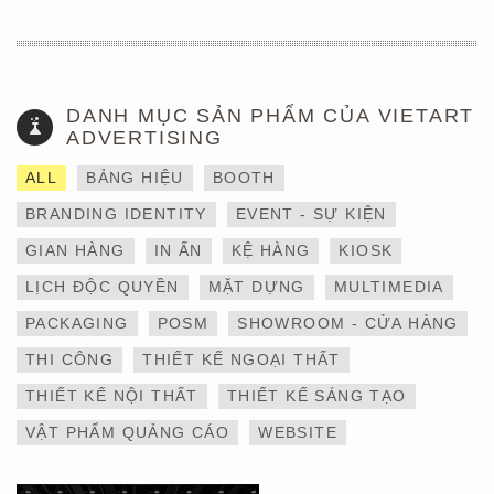
DANH MỤC SẢN PHẨM CỦA VIETART
ADVERTISING
ALL
BẢNG HIỆU
BOOTH
BRANDING IDENTITY
EVENT - SỰ KIỆN
GIAN HÀNG
IN ẤN
KỆ HÀNG
KIOSK
LỊCH ĐỘC QUYỀN
MẶT DỰNG
MULTIMEDIA
THIẾT KẾ VÀ THI CÔNG
PACKAGING
POSM
SHOWROOM - CỬA HÀNG
GIAN HÀNG 6×9 TẠI
TRIỂN LÃM IBTE 2024 –
THI CÔNG
THIẾT KẾ NGOẠI THẤT
TỐI ƯU KHÔNG GIAN,
GIA TĂNG GIÁ TRỊ
THIẾT KẾ NỘI THẤT
THIẾT KẾ SÁNG TẠO
THƯƠNG HIỆU
VẬT PHẨM QUẢNG CÁO
WEBSITE