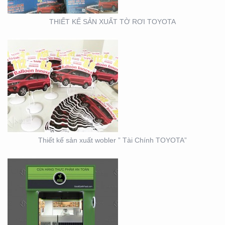
THIẾT KẾ SẢN XUẤT TỜ RƠI TOYOTA
THIẾT KẾ THI CÔNG
CỦA HÀNG THỰC PHẨM
AN TOÀN GOOD EARTH
FOOD
Thiết kế sản xuất wobler ” Tài Chính TOYOTA”
THIẾT KẾ THI CÔNG
BẢNG HIỆU – MẶT
DỰNG LONG MINH HÂN