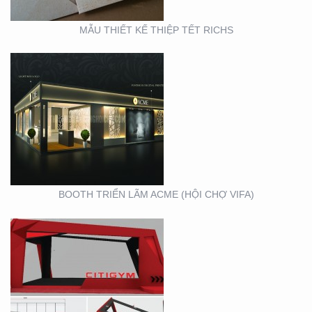
MẪU THIẾT KẾ THIỆP TẾT RICHS
BOOTH TRIỂN LÃM
CITIGYM ( TẠI HỘI CHỢ
EXPO_NOVOLAND)
BOOTH TRIỂN LÃM ACME (HỘI CHỢ VIFA)
VIFA EXPO 2020 – TƯ
VẤN THIẾT KẾ THI
CÔNG GIAN HÀNG