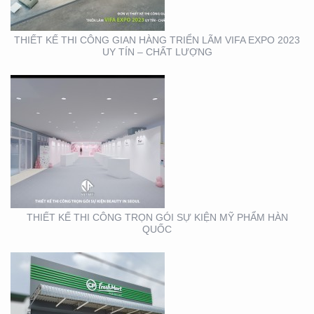
THIẾT KẾ THI CÔNG GIAN HÀNG TRIỂN LÃM VIFA EXPO 2023
UY TÍN – CHẤT LƯỢNG
THIẾT KẾ THI CÔNG
BẢNG HIỆU CỬA HÀNG
CP FRESHMART
THIẾT KẾ THI CÔNG TRỌN GÓI SỰ KIỆN MỸ PHẨM HÀN
QUỐC
THIẾT KẾ THI CÔNG