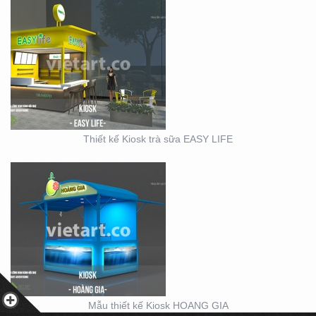
MẪU THIẾT KẾ KIOSK
HOANG GIA
Thiết kế Kiosk trà sữa EASY LIFE
KIOSK CHÁO VINA BABY
Mẫu thiết kế Kiosk HOANG GIA