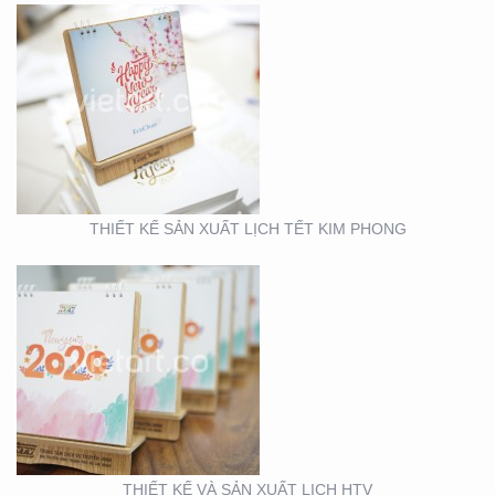
THIẾT KẾ VÀ SẢN XUẤT
LỊCH HTV
THIẾT KẾ SẢN XUẤT LỊCH TẾT KIM PHONG
THIẾT KẾ VÀ SẢN XUẤT
LỊCH FUBON
THIẾT KẾ VÀ SẢN XUẤT LỊCH HTV