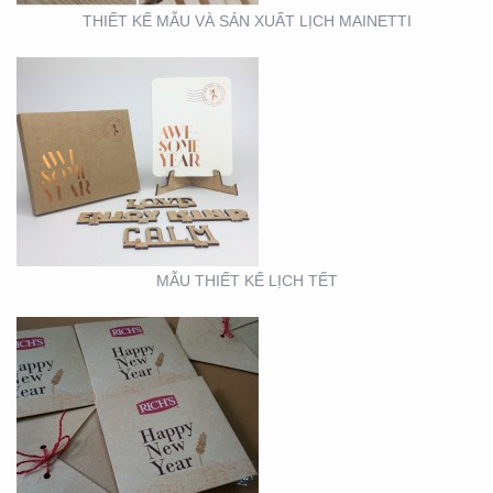
THIẾT KẾ MẪU VÀ SẢN XUẤT LỊCH MAINETTI
MẪU THIẾT KẾ THIỆP
TẾT RICHS
MẪU THIẾT KẾ LỊCH TẾT
BOOTH TRIỂN LÃM
ACME (HỘI CHỢ VIFA)