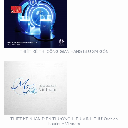
THIẾT KẾ NHẬN DIỆN
THƯƠNG HIỆU MINH
THƯ ORCHIDS
BOUTIQUE VIETNAM
THIẾT KẾ THI CÔNG GIAN HÀNG BLU SÀI GÒN
THIẾT KẾ BỘ NHẬN
DIỆN THƯƠNG HIỆU
MEIRY SKINCARE & SPA
THIẾT KẾ NHẬN DIỆN THƯƠNG HIỆU MINH THƯ Orchids
boutique Vietnam