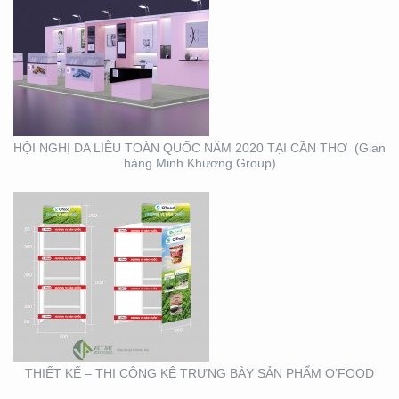
THIẾT KẾ – THI CÔNG
KỆ TRƯNG BÀY SẢN
PHẨM O’FOOD
HỘI NGHỊ DA LIỄU TOÀN QUỐC NĂM 2020 TẠI CẦN THƠ (Gian
hàng Minh Khương Group)
THIẾT KẾ SẢN XUẤT
LỊCH TẾT KIM PHONG
THIẾT KẾ – THI CÔNG KỆ TRƯNG BÀY SẢN PHẨM O’FOOD