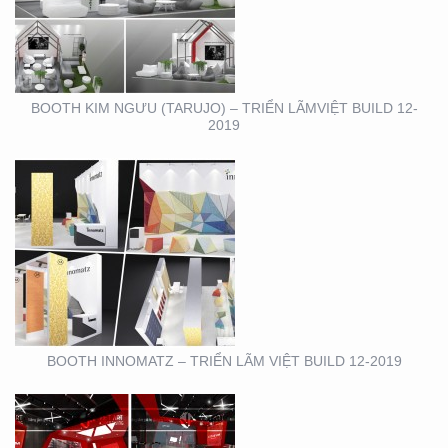
TRIỂN LÃM VIỆT BUILD
12-2019
BOOTH KIM NGƯU (TARUJO) – TRIỂN LÃMVIỆT BUILD 12-
2019
SHOWROOM – CỬA
HÀNG – CITIGYM – BẾN
VÂN ĐỒN , Q4
BOOTH INNOMATZ – TRIỂN LÃM VIỆT BUILD 12-2019