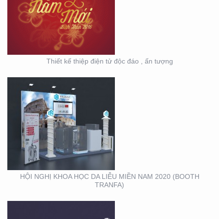
DA LIỄU MIỀN NAM 2020
(BOOTH TRANFA)
Thiết kế thiệp điện tử độc đáo , ấn tượng
HỘI NGHỊ DA LIỄU
TOÀN QUỐC NĂM 2020
TẠI CẦN THƠ (GIAN
HÀNG MINH KHƯƠNG
GROUP)
HỘI NGHỊ KHOA HỌC DA LIỄU MIỀN NAM 2020 (BOOTH
TRANFA)