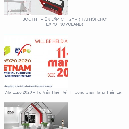
TRIỂN LÃM
BOOTH TRIỂN LÃM CITIGYM ( TẠI HỘI CHỢ
EXPO_NOVOLAND)
BOOTH KIM NGƯU
(TARUJO) – TRIỂN
LÃMVIỆT BUILD 12-2019
Vifa Expo 2020 – Tư Vấn Thiết Kế Thi Công Gian Hàng Triển Lãm
BOOTH INNOMATZ –