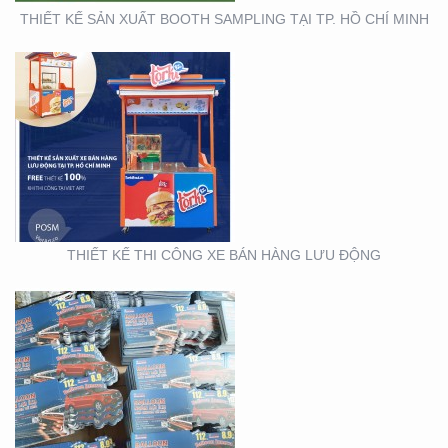
THIẾT KẾ SẢN XUẤT BOOTH SAMPLING TẠI TP. HỒ CHÍ MINH
THIẾT KẾ SẢN XUẤT TỜ
RƠI TOYOTA
THIẾT KẾ THI CÔNG XE BÁN HÀNG LƯU ĐỘNG
THIẾT KẾ SẢN XUẤT
WOBLER ” TÀI CHÍNH
TOYOTA”