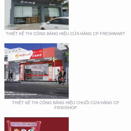
BẢNG HIỆU CHUỖI CỬA
HÀNG CP FRSHSHOP
THIẾT KẾ THI CÔNG BẢNG HIỆU CỬA HÀNG CP FRESHMART
THIẾT KẾ SẢN XUẤT KỆ
MỸ PHẨM TẠI TP. HỒ
CHÍ MINH
THIẾT KẾ THI CÔNG BẢNG HIỆU CHUỖI CỬA HÀNG CP
FRSHSHOP