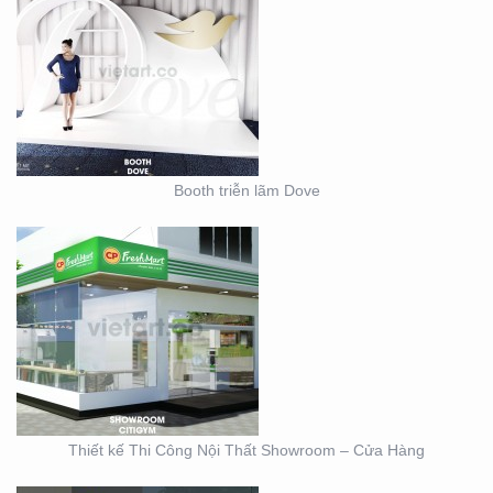
THIẾT KẾ THI CÔNG
NỘI THẤT SHOWROOM
– CỬA HÀNG
Booth triễn lãm Dove
THIẾT KẾ KIOSK TRÀ
SỮA EASY LIFE
Thiết kế Thi Công Nội Thất Showroom – Cửa Hàng