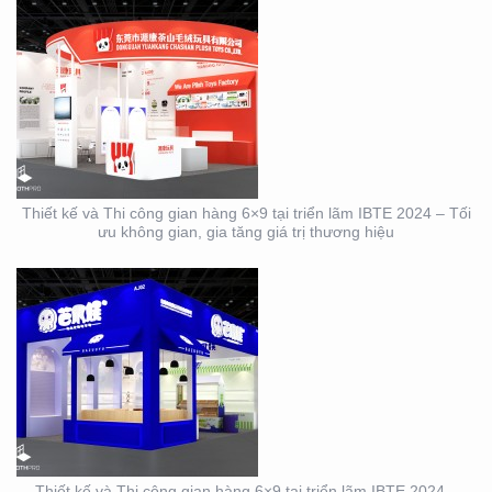
THIẾT KẾ VÀ THI CÔNG
GIAN HÀNG 6×9 TẠI
TRIỂN LÃM IBTE 2024 –
GIAN HÀNG BAZUUYU
Thiết kế và Thi công gian hàng 6×9 tại triển lãm IBTE 2024 – Tối
ưu không gian, gia tăng giá trị thương hiệu
DỊCH VỤ THIẾT KẾ VÀ
THI CÔNG GIAN HÀNG
TRIỂN LÃM NGÀNH
LOGISTICS CÔNG TY
ALS
Thiết kế và Thi công gian hàng 6×9 tại triển lãm IBTE 2024 –