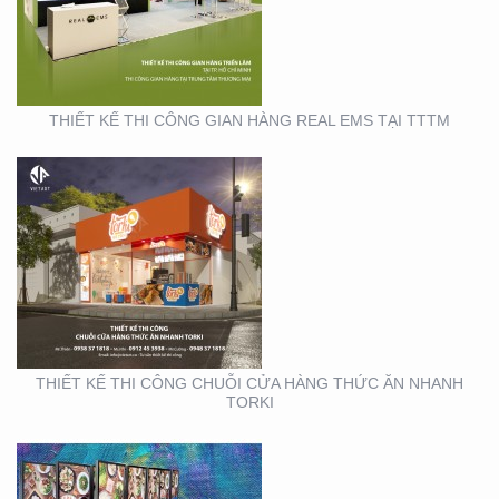
CHUỖI CỬA HÀNG
THỨC ĂN NHANH TORKI
THIẾT KẾ THI CÔNG GIAN HÀNG REAL EMS TẠI TTTM
SẢN XUẤT STANDEE TẠI
TP. HỒ CHÍ MINH
THIẾT KẾ THI CÔNG CHUỖI CỬA HÀNG THỨC ĂN NHANH
TORKI