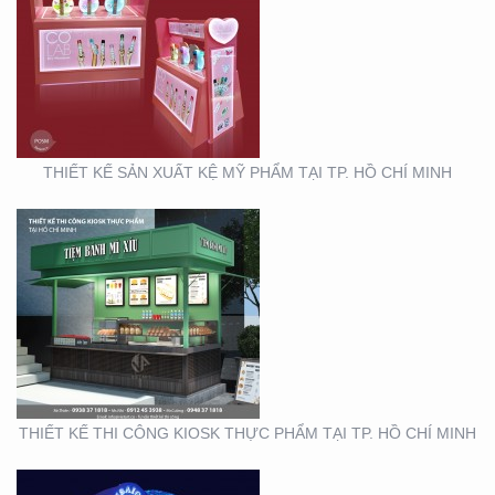
THIẾT KẾ THI CÔNG
KIOSK THỰC PHẨM TẠI
TP. HỒ CHÍ MINH
THIẾT KẾ SẢN XUẤT KỆ MỸ PHẨM TẠI TP. HỒ CHÍ MINH
THIẾT KẾ THI CÔNG
GIAN HÀNG BLU SÀI
GÒN
THIẾT KẾ THI CÔNG KIOSK THỰC PHẨM TẠI TP. HỒ CHÍ MINH