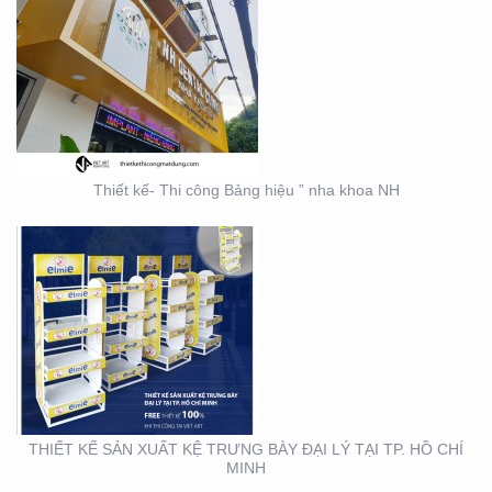
THIẾT KẾ SẢN XUẤT KỆ
TRƯNG BÀY ĐẠI LÝ TẠI
TP. HỒ CHÍ MINH
Thiết kế- Thi công Bảng hiệu ” nha khoa NH
THIẾT KẾ THI CÔNG KỆ
TRƯNG BÀY SẢN PHẨM
TẠI TP. HỒ CHÍ MINH
THIẾT KẾ SẢN XUẤT KỆ TRƯNG BÀY ĐẠI LÝ TẠI TP. HỒ CHÍ
MINH