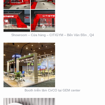
BOOTH TRIỄN LÃM
CIRCO TẠI GEM
CENTER
Showroom – Cửa hàng – CITIGYM – Bến Vân Đồn , Q4
BOOTH TRIỄN LÃM
DOVE
Booth triễn lãm CirCO tại GEM center