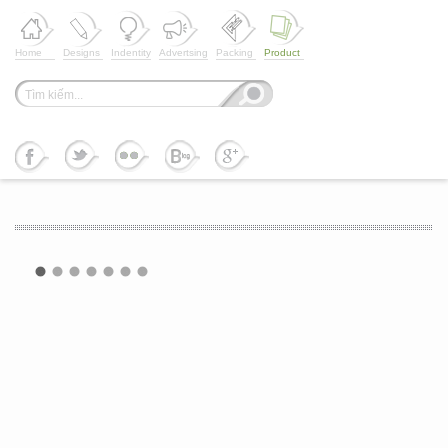
Home
Designs
Indentity
Advertsing
Packing
Product