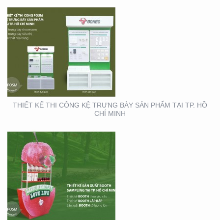
THIẾT KẾ SẢN XUẤT
BOOTH SAMPLING TẠI
TP. HỒ CHÍ MINH
THIẾT KẾ THI CÔNG KỆ TRƯNG BÀY SẢN PHẨM TẠI TP. HỒ
CHÍ MINH
THIẾT KẾ THI CÔNG XE
BÁN HÀNG LƯU ĐỘNG