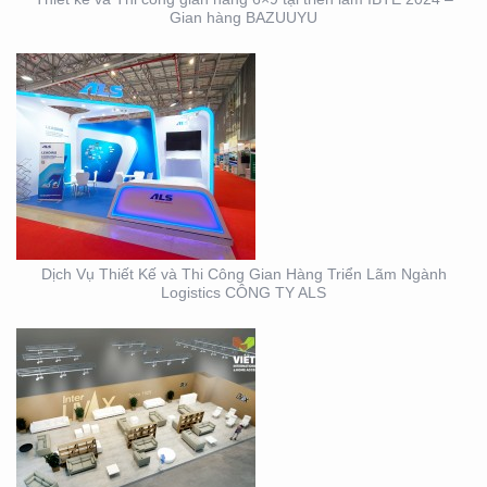
Gian hàng BAZUUYU
THIẾT KẾ THI CÔNG
GIAN HÀNG TRIỂN LÃM
VIFA EXPO 2023 UY TÍN
– CHẤT LƯỢNG
Dịch Vụ Thiết Kế và Thi Công Gian Hàng Triển Lãm Ngành
Logistics CÔNG TY ALS
THIẾT KẾ THI CÔNG
TRỌN GÓI SỰ KIỆN MỸ
PHẨM HÀN QUỐC