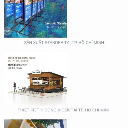
THIẾT KẾ THI CÔNG
KIOSK TẠI TP. HỒ CHÍ
MINH
SẢN XUẤT STANDEE TẠI TP. HỒ CHÍ MINH
THIẾT KẾ- THI CÔNG
BẢNG HIỆU ” NHA KHOA
NH
THIẾT KẾ THI CÔNG KIOSK TẠI TP. HỒ CHÍ MINH