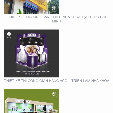
THIẾT KẾ THI CÔNG BẢNG HIỆU NHA KHOA TẠI TP. HỒ CHÍ
MINH
THIẾT KẾ THI CÔNG
GIAN HÀNG REAL EMS
TẠI TTTM
THIẾT KẾ THI CÔNG GIAN HÀNG ACG – TRIỂN LÃM NHA KHOA
THIẾT KẾ THI CÔNG