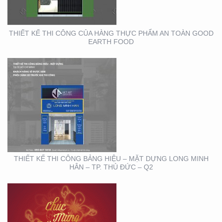
– TP. THỦ ĐỨC – Q2
THIẾT KẾ THI CÔNG CỦA HÀNG THỰC PHẨM AN TOÀN GOOD
EARTH FOOD
THIẾT KẾ THIỆP ĐIỆN
TỬ ĐỘC ĐÁO , ẤN
TƯỢNG
THIẾT KẾ THI CÔNG BẢNG HIỆU – MẶT DỰNG LONG MINH
HÂN – TP. THỦ ĐỨC – Q2
HỘI NGHỊ KHOA HỌC