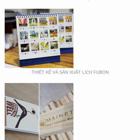
THIẾT KẾ MẪU VÀ SẢN
XUẤT LỊCH MAINETTI
THIẾT KẾ VÀ SẢN XUẤT LỊCH FUBON
MẪU THIẾT KẾ LỊCH
TẾT