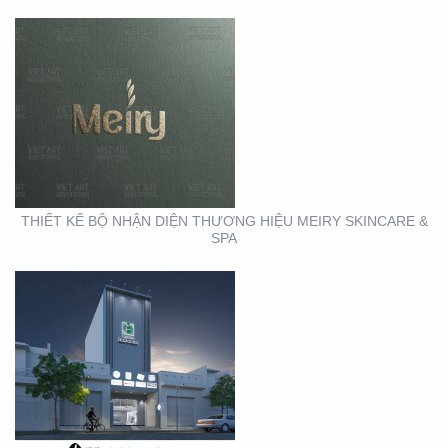
THIẾT KẾ THI CÔNG
MẶT DỰNG TẠI BÌNH
DƯƠNG – CỦA HÀNG
ROBOVAC
THIẾT KẾ BỘ NHẬN DIỆN THƯƠNG HIỆU MEIRY SKINCARE &
SPA
THIẾT KẾ THI CÔNG
BẢNG HIỆU QUẬN 1