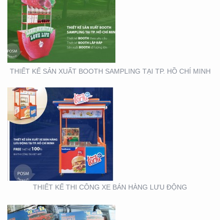
THIẾT KẾ THI CÔNG XE
BÁN HÀNG LƯU ĐỘNG
THIẾT KẾ SẢN XUẤT BOOTH SAMPLING TẠI TP. HỒ CHÍ MINH
THIẾT KẾ SẢN XUẤT TỜ
RƠI TOYOTA
THIẾT KẾ THI CÔNG XE BÁN HÀNG LƯU ĐỘNG