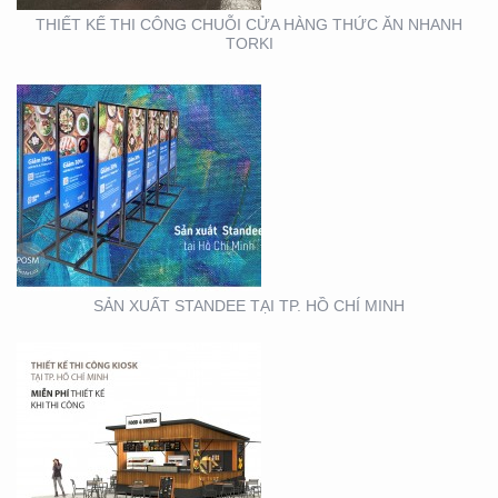
THIẾT KẾ THI CÔNG CHUỖI CỬA HÀNG THỨC ĂN NHANH
TORKI
THIẾT KẾ THI CÔNG
KIOSK TẠI TP. HỒ CHÍ
MINH
SẢN XUẤT STANDEE TẠI TP. HỒ CHÍ MINH
THIẾT KẾ- THI CÔNG
BẢNG HIỆU ” NHA KHOA
NH