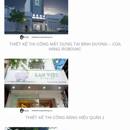
THIẾT KẾ THI CÔNG
BẢNG HIỆU QUẬN 1
THIẾT KẾ THI CÔNG MẶT DỰNG TẠI BÌNH DƯƠNG – CỦA
HÀNG ROBOVAC
THIẾT KẾ THI CÔNG
BẢNG HIỆU NHA KHOA
TẠI TP. HỒ CHÍ MINH
THIẾT KẾ THI CÔNG BẢNG HIỆU QUẬN 1