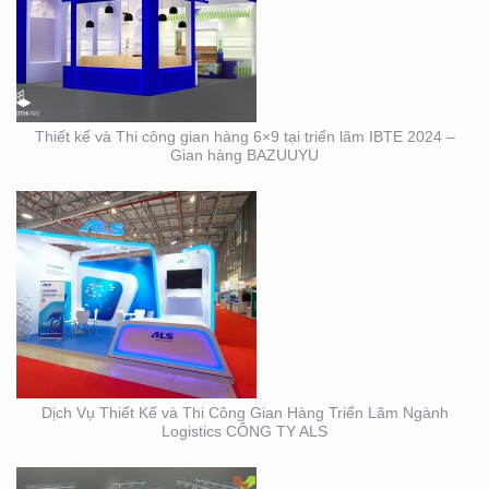
DỊCH VỤ THIẾT KẾ VÀ
THI CÔNG GIAN HÀNG
TRIỂN LÃM NGÀNH
LOGISTICS CÔNG TY
ALS
Thiết kế và Thi công gian hàng 6×9 tại triển lãm IBTE 2024 –
Gian hàng BAZUUYU
THIẾT KẾ THI CÔNG
GIAN HÀNG TRIỂN LÃM
VIFA EXPO 2023 UY TÍN
– CHẤT LƯỢNG
Dịch Vụ Thiết Kế và Thi Công Gian Hàng Triển Lãm Ngành
Logistics CÔNG TY ALS