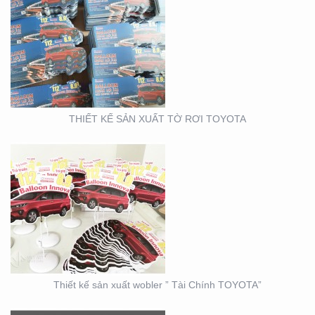
THIẾT KẾ SẢN XUẤT
WOBLER ” TÀI CHÍNH
TOYOTA”
THIẾT KẾ SẢN XUẤT TỜ RƠI TOYOTA
THIẾT KẾ THI CÔNG
CỦA HÀNG THỰC PHẨM
AN TOÀN GOOD EARTH
FOOD
Thiết kế sản xuất wobler ” Tài Chính TOYOTA”