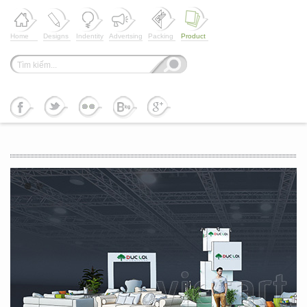
Home
Designs
Indentity
Advertsing
Packing
Product