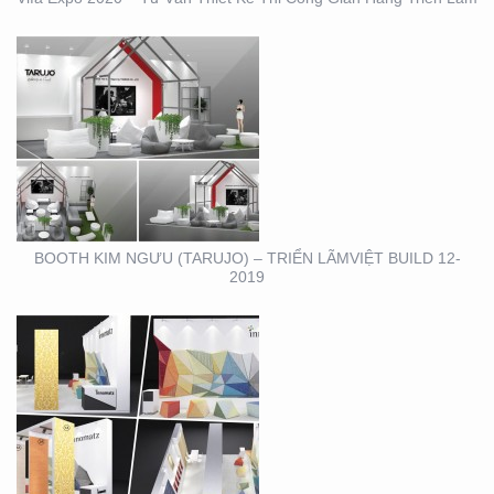
BOOTH INNOMATZ –
TRIỂN LÃM VIỆT BUILD
12-2019
BOOTH KIM NGƯU (TARUJO) – TRIỂN LÃMVIỆT BUILD 12-
2019
SHOWROOM – CỬA
HÀNG – CITIGYM – BẾN
VÂN ĐỒN , Q4