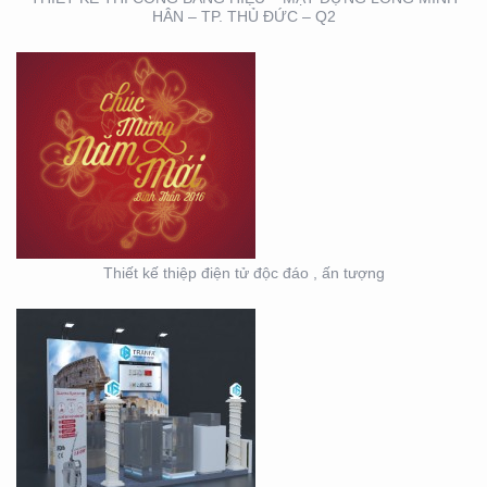
HÂN – TP. THỦ ĐỨC – Q2
HỘI NGHỊ KHOA HỌC
DA LIỄU MIỀN NAM 2020
(BOOTH TRANFA)
Thiết kế thiệp điện tử độc đáo , ấn tượng
HỘI NGHỊ DA LIỄU
TOÀN QUỐC NĂM 2020
TẠI CẦN THƠ (GIAN
HÀNG MINH KHƯƠNG