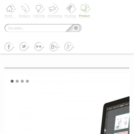
Home
Designs
Indentity
Advertsing
Packing
Product