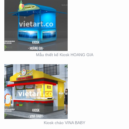
KIOSK CHÁO VINA BABY
Mẫu thiết kế Kiosk HOANG GIA
SỰ KIỆN CÔNG TY ĐIỆN
LỰC EVN HẢI PHÒNG
Kiosk cháo VINA BABY