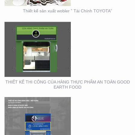
Thiết kế sản xuất wobler ” Tài Chính TOYOTA”
THIẾT KẾ THI CÔNG
BẢNG HIỆU – MẶT
DỰNG LONG MINH HÂN
– TP. THỦ ĐỨC – Q2
THIẾT KẾ THI CÔNG CỦA HÀNG THỰC PHẨM AN TOÀN GOOD
EARTH FOOD
THIẾT KẾ THIỆP ĐIỆN
TỬ ĐỘC ĐÁO , ẤN