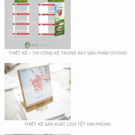
THIẾT KẾ SẢN XUẤT
LỊCH TẾT KIM PHONG
THIẾT KẾ – THI CÔNG KỆ TRƯNG BÀY SẢN PHẨM O’FOOD
THIẾT KẾ VÀ SẢN XUẤT
LỊCH HTV
THIẾT KẾ SẢN XUẤT LỊCH TẾT KIM PHONG