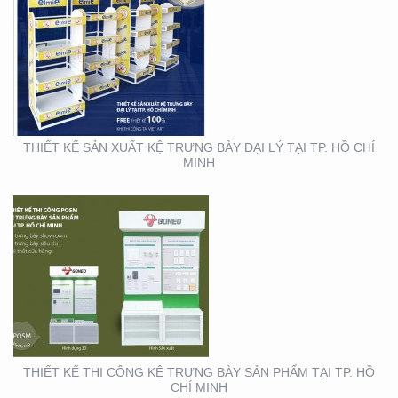
THIẾT KẾ THI CÔNG KỆ
TRƯNG BÀY SẢN PHẨM
TẠI TP. HỒ CHÍ MINH
THIẾT KẾ SẢN XUẤT KỆ TRƯNG BÀY ĐẠI LÝ TẠI TP. HỒ CHÍ
MINH
THIẾT KẾ SẢN XUẤT
BOOTH SAMPLING TẠI
TP. HỒ CHÍ MINH
THIẾT KẾ THI CÔNG KỆ TRƯNG BÀY SẢN PHẨM TẠI TP. HỒ
CHÍ MINH