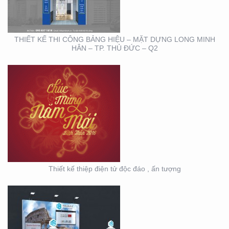
TƯỢNG
THIẾT KẾ THI CÔNG BẢNG HIỆU – MẶT DỰNG LONG MINH
HÂN – TP. THỦ ĐỨC – Q2
HỘI NGHỊ KHOA HỌC
DA LIỄU MIỀN NAM 2020
(BOOTH TRANFA)
Thiết kế thiệp điện tử độc đáo , ấn tượng