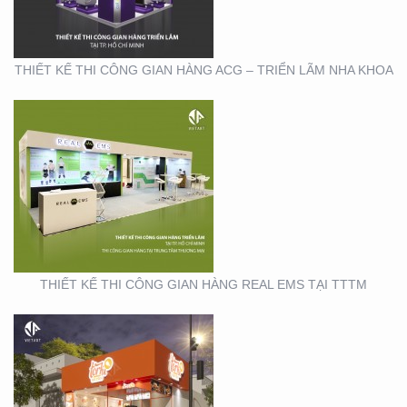
THIẾT KẾ THI CÔNG GIAN HÀNG ACG – TRIỂN LÃM NHA KHOA
THIẾT KẾ THI CÔNG
CHUỖI CỬA HÀNG
THỨC ĂN NHANH TORKI
THIẾT KẾ THI CÔNG GIAN HÀNG REAL EMS TẠI TTTM
SẢN XUẤT STANDEE TẠI