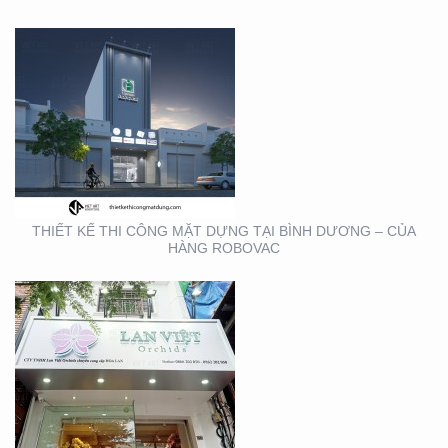
THIẾT KẾ THI CÔNG
BẢNG HIỆU QUẬN 1
THIẾT KẾ THI CÔNG MẶT DỰNG TẠI BÌNH DƯƠNG – CỦA
HÀNG ROBOVAC
THIẾT KẾ THI CÔNG
BẢNG HIỆU NHA KHOA
TẠI TP. HỒ CHÍ MINH