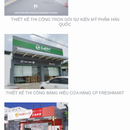
THIẾT KẾ THI CÔNG TRỌN GÓI SỰ KIỆN MỸ PHẨM HÀN
QUỐC
THIẾT KẾ THI CÔNG
BẢNG HIỆU CHUỖI CỬA
HÀNG CP FRSHSHOP
THIẾT KẾ THI CÔNG BẢNG HIỆU CỬA HÀNG CP FRESHMART
THIẾT KẾ SẢN XUẤT KỆ