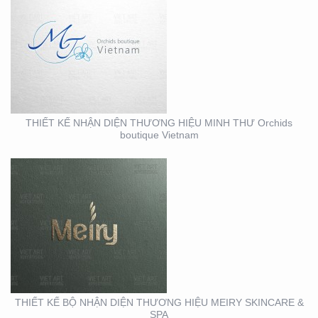
THIẾT KẾ BỘ NHẬN
DIỆN THƯƠNG HIỆU
MEIRY SKINCARE & SPA
THIẾT KẾ NHẬN DIỆN THƯƠNG HIỆU MINH THƯ Orchids
boutique Vietnam
THIẾT KẾ THI CÔNG
MẶT DỰNG TẠI BÌNH
DƯƠNG – CỦA HÀNG
ROBOVAC
THIẾT KẾ BỘ NHẬN DIỆN THƯƠNG HIỆU MEIRY SKINCARE &
SPA