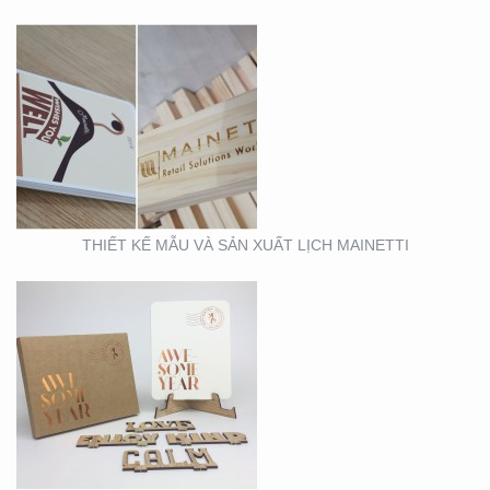
MẪU THIẾT KẾ LỊCH
TẾT
THIẾT KẾ MẪU VÀ SẢN XUẤT LỊCH MAINETTI
MẪU THIẾT KẾ THIỆP
TẾT RICHS