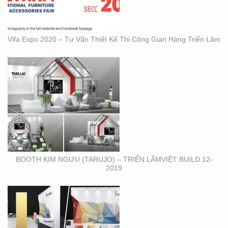
Vifa Expo 2020 – Tư Vấn Thiết Kế Thi Công Gian Hàng Triển Lãm
BOOTH INNOMATZ –
TRIỂN LÃM VIỆT BUILD
12-2019
BOOTH KIM NGƯU (TARUJO) – TRIỂN LÃMVIỆT BUILD 12-
2019
SHOWROOM – CỬA