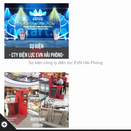
BOOTH BÁN HÀNG MINI
– THIẾT KẾ SẢN XUẤT
MẪU BOOTH CITIGYM –
Sự kiện công ty điện lực EVN Hải Phòng
THIẾT KẾ THI CÔNG
MẪU GIAN KITCHEN
KONCEPT