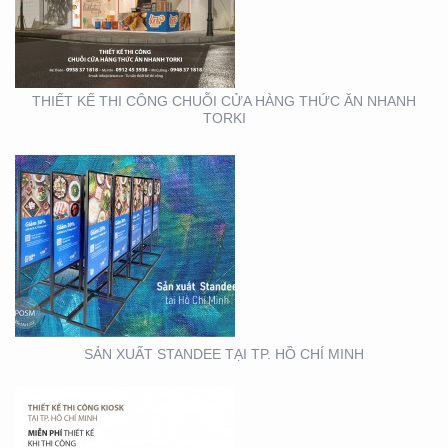
TP. HỒ CHÍ MINH
THIẾT KẾ THI CÔNG CHUỖI CỬA HÀNG THỨC ĂN NHANH
TORKI
THIẾT KẾ THI CÔNG
KIOSK TẠI TP. HỒ CHÍ
MINH
SẢN XUẤT STANDEE TẠI TP. HỒ CHÍ MINH