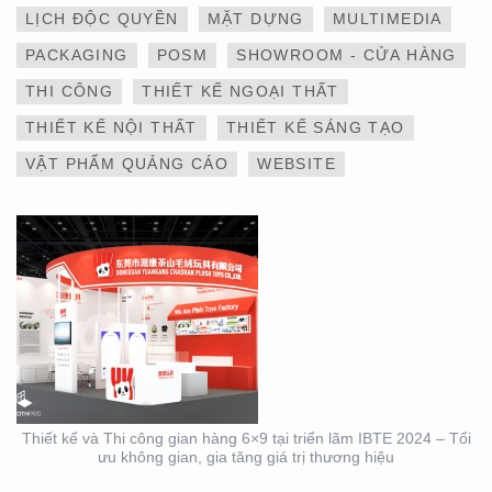
LỊCH ĐỘC QUYỀN
MẶT DỰNG
MULTIMEDIA
THIẾT KẾ VÀ THI CÔNG
PACKAGING
POSM
SHOWROOM - CỬA HÀNG
GIAN HÀNG 6×9 TẠI
TRIỂN LÃM IBTE 2024 –
THI CÔNG
THIẾT KẾ NGOẠI THẤT
TỐI ƯU KHÔNG GIAN,
GIA TĂNG GIÁ TRỊ
THIẾT KẾ NỘI THẤT
THIẾT KẾ SÁNG TẠO
THƯƠNG HIỆU
VẬT PHẨM QUẢNG CÁO
WEBSITE
THIẾT KẾ VÀ THI CÔNG
GIAN HÀNG 6×9 TẠI
TRIỂN LÃM IBTE 2024 –
GIAN HÀNG BAZUUYU
Thiết kế và Thi công gian hàng 6×9 tại triển lãm IBTE 2024 – Tối
ưu không gian, gia tăng giá trị thương hiệu