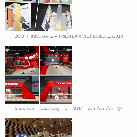
HÀNG – CITIGYM – BẾN
VÂN ĐỒN , Q4
BOOTH INNOMATZ – TRIỂN LÃM VIỆT BUILD 12-2019
BOOTH TRIỄN LÃM
CIRCO TẠI GEM
CENTER
Showroom – Cửa hàng – CITIGYM – Bến Vân Đồn , Q4