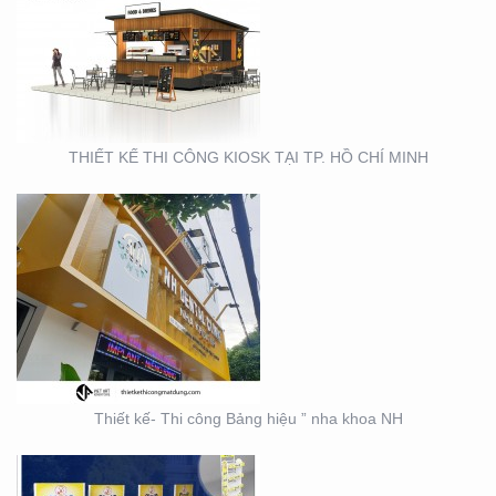
THIẾT KẾ- THI CÔNG
BẢNG HIỆU ” NHA KHOA
NH
THIẾT KẾ THI CÔNG KIOSK TẠI TP. HỒ CHÍ MINH
THIẾT KẾ SẢN XUẤT KỆ
TRƯNG BÀY ĐẠI LÝ TẠI
TP. HỒ CHÍ MINH
Thiết kế- Thi công Bảng hiệu ” nha khoa NH