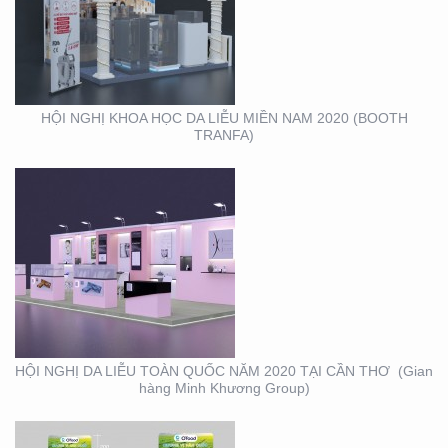
HỘI NGHỊ DA LIỄU
TOÀN QUỐC NĂM 2020
TẠI CẦN THƠ (GIAN
HÀNG MINH KHƯƠNG
GROUP)
HỘI NGHỊ KHOA HỌC DA LIỄU MIỀN NAM 2020 (BOOTH
TRANFA)
THIẾT KẾ – THI CÔNG
KỆ TRƯNG BÀY SẢN
PHẨM O’FOOD
HỘI NGHỊ DA LIỄU TOÀN QUỐC NĂM 2020 TẠI CẦN THƠ (Gian
hàng Minh Khương Group)