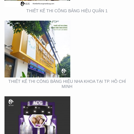
THIẾT KẾ THI CÔNG BẢNG HIỆU QUẬN 1
THIẾT KẾ THI CÔNG
GIAN HÀNG ACG –
TRIỂN LÃM NHA KHOA
THIẾT KẾ THI CÔNG BẢNG HIỆU NHA KHOA TẠI TP. HỒ CHÍ
MINH
THIẾT KẾ THI CÔNG
GIAN HÀNG REAL EMS
TẠI TTTM