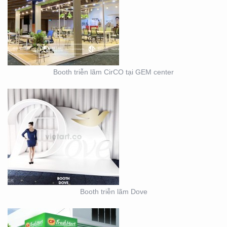
BOOTH TRIỄN LÃM
DOVE
Booth triễn lãm CirCO tại GEM center
THIẾT KẾ THI CÔNG
NỘI THẤT SHOWROOM
– CỬA HÀNG
Booth triễn lãm Dove