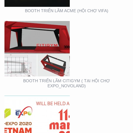
BOOTH TRIỂN LÃM ACME (HỘI CHỢ VIFA)
VIFA EXPO 2020 – TƯ
VẤN THIẾT KẾ THI
CÔNG GIAN HÀNG
TRIỂN LÃM
BOOTH TRIỂN LÃM CITIGYM ( TẠI HỘI CHỢ
EXPO_NOVOLAND)
BOOTH KIM NGƯU
(TARUJO) – TRIỂN
LÃMVIỆT BUILD 12-2019