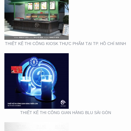
THIẾT KẾ THI CÔNG
GIAN HÀNG BLU SÀI
GÒN
THIẾT KẾ THI CÔNG KIOSK THỰC PHẨM TẠI TP. HỒ CHÍ MINH
THIẾT KẾ NHẬN DIỆN
THƯƠNG HIỆU MINH
THƯ ORCHIDS
BOUTIQUE VIETNAM
THIẾT KẾ THI CÔNG GIAN HÀNG BLU SÀI GÒN