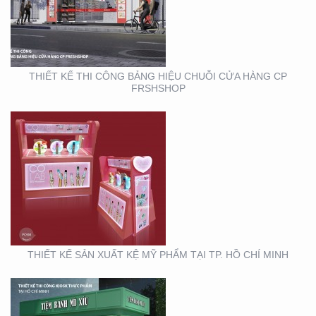
MỸ PHẨM TẠI TP. HỒ
CHÍ MINH
THIẾT KẾ THI CÔNG BẢNG HIỆU CHUỖI CỬA HÀNG CP
FRSHSHOP
THIẾT KẾ THI CÔNG
KIOSK THỰC PHẨM TẠI
TP. HỒ CHÍ MINH
THIẾT KẾ SẢN XUẤT KỆ MỸ PHẨM TẠI TP. HỒ CHÍ MINH