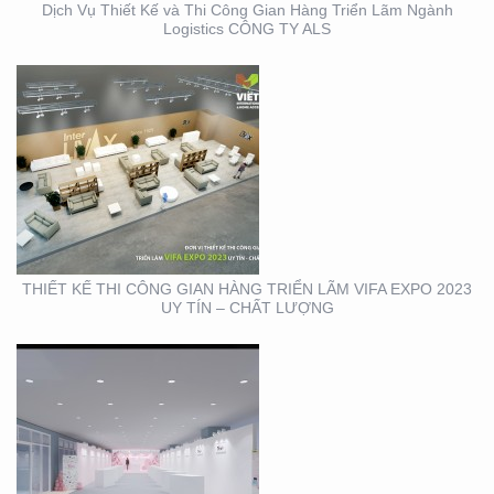
Dịch Vụ Thiết Kế và Thi Công Gian Hàng Triển Lãm Ngành
Logistics CÔNG TY ALS
THIẾT KẾ THI CÔNG
TRỌN GÓI SỰ KIỆN MỸ
PHẨM HÀN QUỐC
THIẾT KẾ THI CÔNG GIAN HÀNG TRIỂN LÃM VIFA EXPO 2023
UY TÍN – CHẤT LƯỢNG
THIẾT KẾ THI CÔNG
BẢNG HIỆU CỬA HÀNG
CP FRESHMART