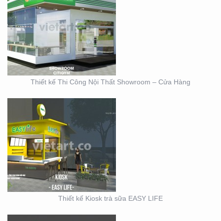
THIẾT KẾ KIOSK TRÀ
SỮA EASY LIFE
Thiết kế Thi Công Nội Thất Showroom – Cửa Hàng
MẪU THIẾT KẾ KIOSK
HOANG GIA
Thiết kế Kiosk trà sữa EASY LIFE