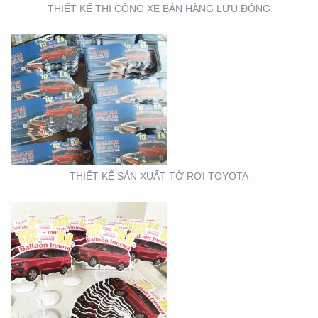
THIẾT KẾ THI CÔNG XE BÁN HÀNG LƯU ĐỘNG
THIẾT KẾ SẢN XUẤT
WOBLER ” TÀI CHÍNH
TOYOTA”
THIẾT KẾ SẢN XUẤT TỜ RƠI TOYOTA
THIẾT KẾ THI CÔNG
CỦA HÀNG THỰC PHẨM
AN TOÀN GOOD EARTH
FOOD