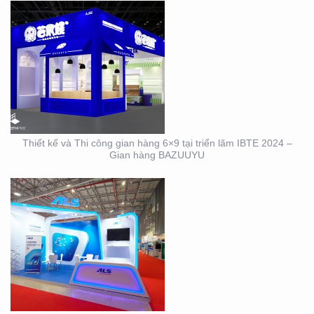
DỊCH VỤ THIẾT KẾ VÀ
THI CÔNG GIAN HÀNG
TRIỂN LÃM NGÀNH
LOGISTICS CÔNG TY
ALS
Thiết kế và Thi công gian hàng 6×9 tại triển lãm IBTE 2024 –
Gian hàng BAZUUYU
THIẾT KẾ THI CÔNG
GIAN HÀNG TRIỂN LÃM
VIFA EXPO 2023 UY TÍN
– CHẤT LƯỢNG