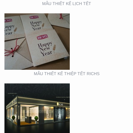
MẪU THIẾT KẾ LỊCH TẾT
BOOTH TRIỂN LÃM
ACME (HỘI CHỢ VIFA)
MẪU THIẾT KẾ THIỆP TẾT RICHS
BOOTH TRIỂN LÃM
CITIGYM ( TẠI HỘI CHỢ
EXPO_NOVOLAND)