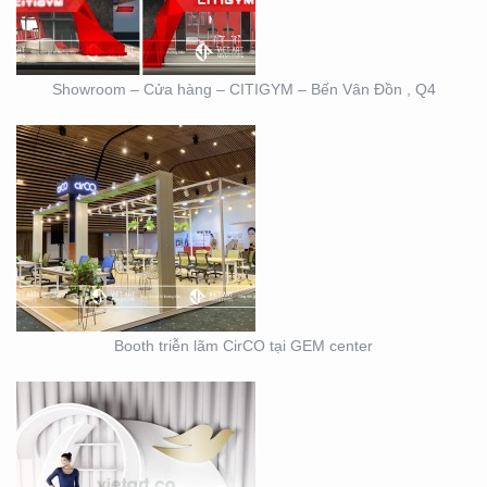
Showroom – Cửa hàng – CITIGYM – Bến Vân Đồn , Q4
BOOTH TRIỄN LÃM
DOVE
Booth triễn lãm CirCO tại GEM center
THIẾT KẾ THI CÔNG
NỘI THẤT SHOWROOM