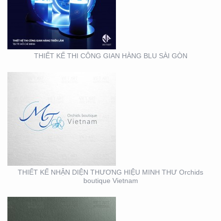
THƯƠNG HIỆU MINH
THƯ ORCHIDS
BOUTIQUE VIETNAM
THIẾT KẾ THI CÔNG GIAN HÀNG BLU SÀI GÒN
THIẾT KẾ BỘ NHẬN
DIỆN THƯƠNG HIỆU
MEIRY SKINCARE & SPA
THIẾT KẾ NHẬN DIỆN THƯƠNG HIỆU MINH THƯ Orchids
boutique Vietnam