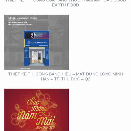
THIẾT KẾ THI CÔNG CỦA HÀNG THỰC PHẨM AN TOÀN GOOD
EARTH FOOD
THIẾT KẾ THIỆP ĐIỆN
TỬ ĐỘC ĐÁO , ẤN
TƯỢNG
THIẾT KẾ THI CÔNG BẢNG HIỆU – MẶT DỰNG LONG MINH
HÂN – TP. THỦ ĐỨC – Q2
HỘI NGHỊ KHOA HỌC
DA LIỄU MIỀN NAM 2020
(BOOTH TRANFA)