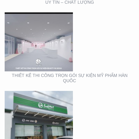
UY TÍN – CHẤT LƯỢNG
THIẾT KẾ THI CÔNG
BẢNG HIỆU CỬA HÀNG
CP FRESHMART
THIẾT KẾ THI CÔNG TRỌN GÓI SỰ KIỆN MỸ PHẨM HÀN
QUỐC
THIẾT KẾ THI CÔNG
BẢNG HIỆU CHUỖI CỬA
HÀNG CP FRSHSHOP