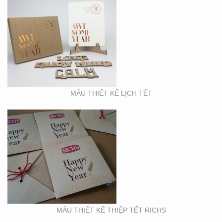
MẪU THIẾT KẾ THIỆP
TẾT RICHS
MẪU THIẾT KẾ LỊCH TẾT
BOOTH TRIỂN LÃM
ACME (HỘI CHỢ VIFA)
MẪU THIẾT KẾ THIỆP TẾT RICHS