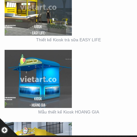
MẪU THIẾT KẾ KIOSK
HOANG GIA
Thiết kế Kiosk trà sữa EASY LIFE
KIOSK CHÁO VINA BABY
Mẫu thiết kế Kiosk HOANG GIA