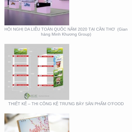
KỆ TRƯNG BÀY SẢN
PHẨM O’FOOD
HỘI NGHỊ DA LIỄU TOÀN QUỐC NĂM 2020 TẠI CẦN THƠ (Gian
hàng Minh Khương Group)
THIẾT KẾ SẢN XUẤT
LỊCH TẾT KIM PHONG
THIẾT KẾ – THI CÔNG KỆ TRƯNG BÀY SẢN PHẨM O’FOOD