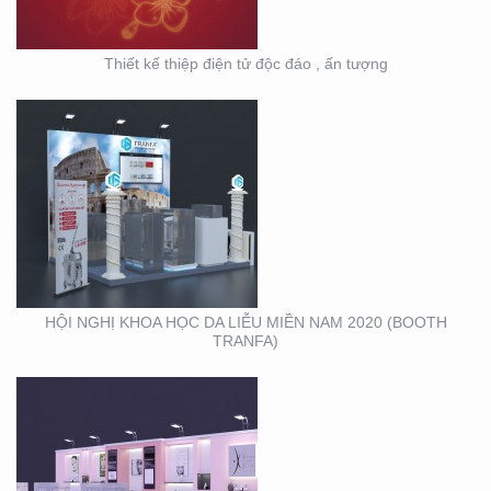
Thiết kế thiệp điện tử độc đáo , ấn tượng
HỘI NGHỊ DA LIỄU
TOÀN QUỐC NĂM 2020
TẠI CẦN THƠ (GIAN
HÀNG MINH KHƯƠNG
GROUP)
HỘI NGHỊ KHOA HỌC DA LIỄU MIỀN NAM 2020 (BOOTH
TRANFA)
THIẾT KẾ – THI CÔNG