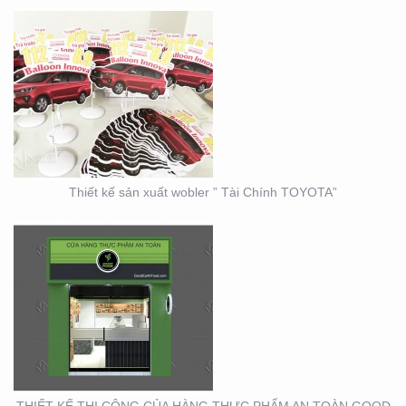
THIẾT KẾ THI CÔNG
CỦA HÀNG THỰC PHẨM
AN TOÀN GOOD EARTH
FOOD
Thiết kế sản xuất wobler ” Tài Chính TOYOTA”
THIẾT KẾ THI CÔNG
BẢNG HIỆU – MẶT
DỰNG LONG MINH HÂN
– TP. THỦ ĐỨC – Q2