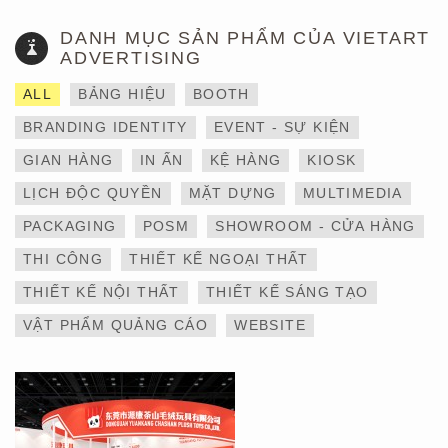
DANH MỤC SẢN PHẨM CỦA VIETART
ADVERTISING
ALL
BẢNG HIỆU
BOOTH
BRANDING IDENTITY
EVENT - SỰ KIỆN
GIAN HÀNG
IN ẤN
KỆ HÀNG
KIOSK
LỊCH ĐỘC QUYỀN
MẶT DỰNG
MULTIMEDIA
THIẾT KẾ VÀ THI CÔNG
PACKAGING
POSM
SHOWROOM - CỬA HÀNG
GIAN HÀNG 6×9 TẠI
TRIỂN LÃM IBTE 2024 –
THI CÔNG
THIẾT KẾ NGOẠI THẤT
TỐI ƯU KHÔNG GIAN,
GIA TĂNG GIÁ TRỊ
THIẾT KẾ NỘI THẤT
THIẾT KẾ SÁNG TẠO
THƯƠNG HIỆU
VẬT PHẨM QUẢNG CÁO
WEBSITE