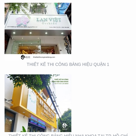
THIẾT KẾ THI CÔNG
BẢNG HIỆU NHA KHOA
TẠI TP. HỒ CHÍ MINH
THIẾT KẾ THI CÔNG BẢNG HIỆU QUẬN 1
THIẾT KẾ THI CÔNG
GIAN HÀNG ACG –
TRIỂN LÃM NHA KHOA