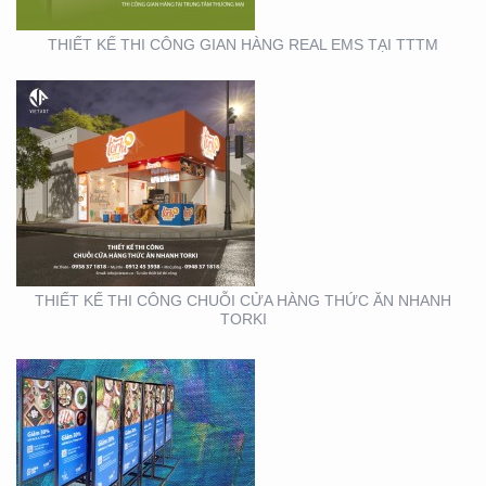
THIẾT KẾ THI CÔNG GIAN HÀNG REAL EMS TẠI TTTM
SẢN XUẤT STANDEE TẠI
TP. HỒ CHÍ MINH
THIẾT KẾ THI CÔNG CHUỖI CỬA HÀNG THỨC ĂN NHANH
TORKI
THIẾT KẾ THI CÔNG
KIOSK TẠI TP. HỒ CHÍ
MINH