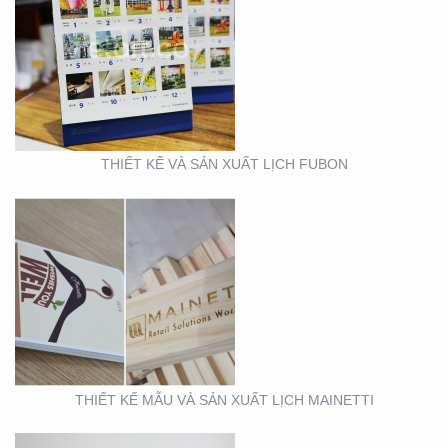
THIẾT KẾ MẪU VÀ SẢN
XUẤT LỊCH MAINETTI
THIẾT KẾ VÀ SẢN XUẤT LỊCH FUBON
MẪU THIẾT KẾ LỊCH
TẾT
THIẾT KẾ MẪU VÀ SẢN XUẤT LỊCH MAINETTI