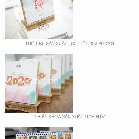
THIẾT KẾ VÀ SẢN XUẤT
LỊCH HTV
THIẾT KẾ SẢN XUẤT LỊCH TẾT KIM PHONG
THIẾT KẾ VÀ SẢN XUẤT
LỊCH FUBON
THIẾT KẾ VÀ SẢN XUẤT LỊCH HTV