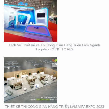
THIẾT KẾ THI CÔNG
GIAN HÀNG TRIỂN LÃM
VIFA EXPO 2023 UY TÍN
– CHẤT LƯỢNG
Dịch Vụ Thiết Kế và Thi Công Gian Hàng Triển Lãm Ngành
Logistics CÔNG TY ALS
THIẾT KẾ THI CÔNG
TRỌN GÓI SỰ KIỆN MỸ
PHẨM HÀN QUỐC
THIẾT KẾ THI CÔNG GIAN HÀNG TRIỂN LÃM VIFA EXPO 2023