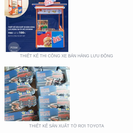
THIẾT KẾ SẢN XUẤT TỜ
RƠI TOYOTA
THIẾT KẾ THI CÔNG XE BÁN HÀNG LƯU ĐỘNG
THIẾT KẾ SẢN XUẤT
WOBLER ” TÀI CHÍNH
TOYOTA”
THIẾT KẾ SẢN XUẤT TỜ RƠI TOYOTA