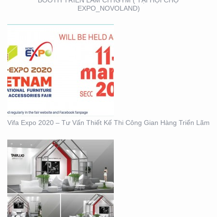
BOOTH TRIỂN LÃM CITIGYM ( TẠI HỘI CHỢ
EXPO_NOVOLAND)
BOOTH KIM NGƯU
(TARUJO) – TRIỂN
LÃMVIỆT BUILD 12-2019
Vifa Expo 2020 – Tư Vấn Thiết Kế Thi Công Gian Hàng Triển Lãm
BOOTH INNOMATZ –
TRIỂN LÃM VIỆT BUILD
12-2019