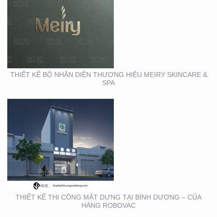
THIẾT KẾ THI CÔNG
MẶT DỰNG TẠI BÌNH
DƯƠNG – CỦA HÀNG
ROBOVAC
THIẾT KẾ BỘ NHẬN DIỆN THƯƠNG HIỆU MEIRY SKINCARE &
SPA
THIẾT KẾ THI CÔNG
BẢNG HIỆU QUẬN 1
THIẾT KẾ THI CÔNG MẶT DỰNG TẠI BÌNH DƯƠNG – CỦA
HÀNG ROBOVAC