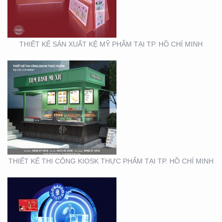
TP. HỒ CHÍ MINH
THIẾT KẾ SẢN XUẤT KỆ MỸ PHẨM TẠI TP. HỒ CHÍ MINH
THIẾT KẾ THI CÔNG
GIAN HÀNG BLU SÀI
GÒN
THIẾT KẾ THI CÔNG KIOSK THỰC PHẨM TẠI TP. HỒ CHÍ MINH
THIẾT KẾ NHẬN DIỆN