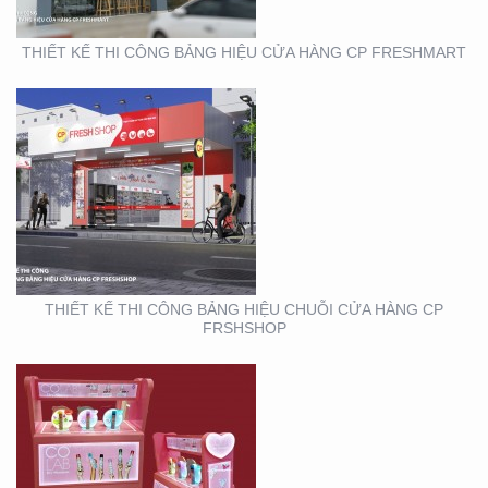
THIẾT KẾ THI CÔNG BẢNG HIỆU CỬA HÀNG CP FRESHMART
THIẾT KẾ SẢN XUẤT KỆ
MỸ PHẨM TẠI TP. HỒ
CHÍ MINH
THIẾT KẾ THI CÔNG BẢNG HIỆU CHUỖI CỬA HÀNG CP
FRSHSHOP
THIẾT KẾ THI CÔNG
KIOSK THỰC PHẨM TẠI