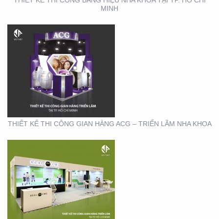
THIẾT KẾ THI CÔNG BẢNG HIỆU NHA KHOA TẠI TP. HỒ CHÍ
MINH
THIẾT KẾ THI CÔNG
GIAN HÀNG REAL EMS
TẠI TTTM
THIẾT KẾ THI CÔNG GIAN HÀNG ACG – TRIỂN LÃM NHA KHOA
THIẾT KẾ THI CÔNG
CHUỖI CỬA HÀNG
THỨC ĂN NHANH TORKI