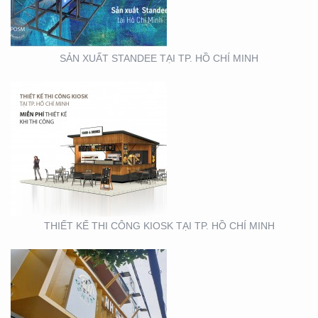
SẢN XUẤT STANDEE TẠI TP. HỒ CHÍ MINH
THIẾT KẾ- THI CÔNG
BẢNG HIỆU ” NHA KHOA
NH
THIẾT KẾ THI CÔNG KIOSK TẠI TP. HỒ CHÍ MINH
THIẾT KẾ SẢN XUẤT KỆ
TRƯNG BÀY ĐẠI LÝ TẠI