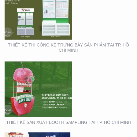
THIẾT KẾ SẢN XUẤT
BOOTH SAMPLING TẠI
TP. HỒ CHÍ MINH
THIẾT KẾ THI CÔNG KỆ TRƯNG BÀY SẢN PHẨM TẠI TP. HỒ
CHÍ MINH
THIẾT KẾ THI CÔNG XE
BÁN HÀNG LƯU ĐỘNG
THIẾT KẾ SẢN XUẤT BOOTH SAMPLING TẠI TP. HỒ CHÍ MINH