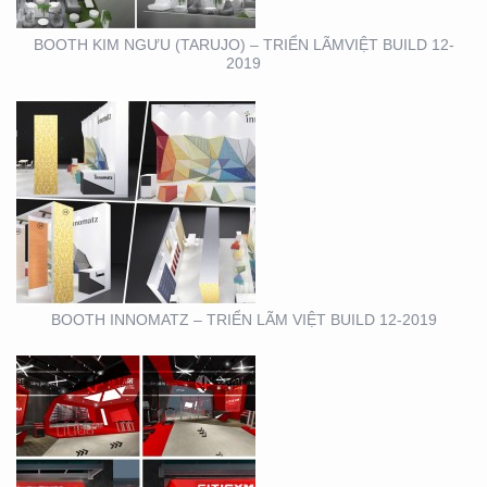
BOOTH KIM NGƯU (TARUJO) – TRIỂN LÃMVIỆT BUILD 12-
2019
SHOWROOM – CỬA
HÀNG – CITIGYM – BẾN
VÂN ĐỒN , Q4
BOOTH INNOMATZ – TRIỂN LÃM VIỆT BUILD 12-2019
BOOTH TRIỄN LÃM
CIRCO TẠI GEM
CENTER