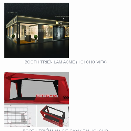
BOOTH TRIỂN LÃM
CITIGYM ( TẠI HỘI CHỢ
EXPO_NOVOLAND)
BOOTH TRIỂN LÃM ACME (HỘI CHỢ VIFA)
VIFA EXPO 2020 – TƯ
VẤN THIẾT KẾ THI
CÔNG GIAN HÀNG
TRIỂN LÃM