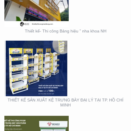
TP. HỒ CHÍ MINH
Thiết kế- Thi công Bảng hiệu ” nha khoa NH
THIẾT KẾ THI CÔNG KỆ
TRƯNG BÀY SẢN PHẨM
TẠI TP. HỒ CHÍ MINH
THIẾT KẾ SẢN XUẤT KỆ TRƯNG BÀY ĐẠI LÝ TẠI TP. HỒ CHÍ
MINH