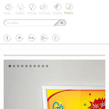
Home
Designs
Indentity
Advertsing
Packing
Product