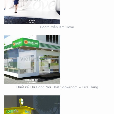
– CỬA HÀNG
Booth triễn lãm Dove
THIẾT KẾ KIOSK TRÀ
SỮA EASY LIFE
Thiết kế Thi Công Nội Thất Showroom – Cửa Hàng