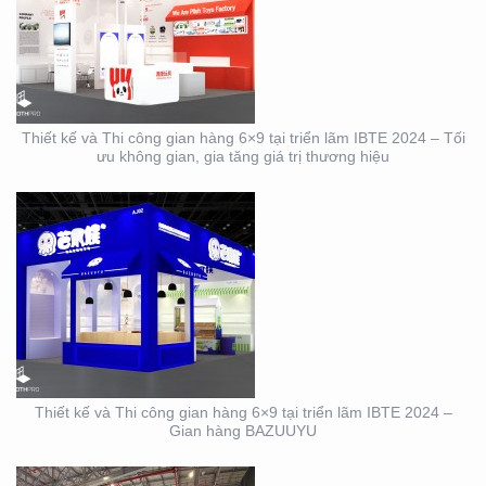
THIẾT KẾ VÀ THI CÔNG
GIAN HÀNG 6×9 TẠI
TRIỂN LÃM IBTE 2024 –
GIAN HÀNG BAZUUYU
Thiết kế và Thi công gian hàng 6×9 tại triển lãm IBTE 2024 – Tối
ưu không gian, gia tăng giá trị thương hiệu
DỊCH VỤ THIẾT KẾ VÀ
THI CÔNG GIAN HÀNG
TRIỂN LÃM NGÀNH
LOGISTICS CÔNG TY
ALS
Thiết kế và Thi công gian hàng 6×9 tại triển lãm IBTE 2024 –
Gian hàng BAZUUYU