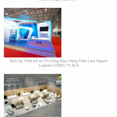
THIẾT KẾ THI CÔNG
GIAN HÀNG TRIỂN LÃM
VIFA EXPO 2023 UY TÍN
– CHẤT LƯỢNG
Dịch Vụ Thiết Kế và Thi Công Gian Hàng Triển Lãm Ngành
Logistics CÔNG TY ALS
THIẾT KẾ THI CÔNG
TRỌN GÓI SỰ KIỆN MỸ
PHẨM HÀN QUỐC