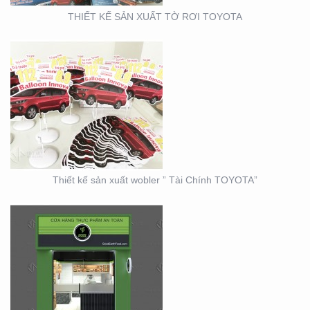
THIẾT KẾ SẢN XUẤT TỜ RƠI TOYOTA
THIẾT KẾ THI CÔNG
CỦA HÀNG THỰC PHẨM
AN TOÀN GOOD EARTH
FOOD
Thiết kế sản xuất wobler ” Tài Chính TOYOTA”
THIẾT KẾ THI CÔNG
BẢNG HIỆU – MẶT
DỰNG LONG MINH HÂN
– TP. THỦ ĐỨC – Q2