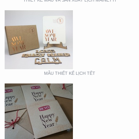
MẪU THIẾT KẾ THIỆP
TẾT RICHS
MẪU THIẾT KẾ LỊCH TẾT
BOOTH TRIỂN LÃM
ACME (HỘI CHỢ VIFA)