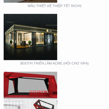
MẪU THIẾT KẾ THIỆP TẾT RICHS
BOOTH TRIỂN LÃM
CITIGYM ( TẠI HỘI CHỢ
EXPO_NOVOLAND)
BOOTH TRIỂN LÃM ACME (HỘI CHỢ VIFA)
VIFA EXPO 2020 – TƯ
VẤN THIẾT KẾ THI
CÔNG GIAN HÀNG
TRIỂN LÃM