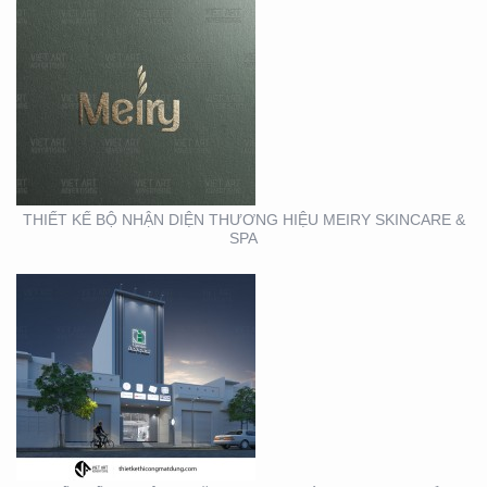
THIẾT KẾ THI CÔNG
MẶT DỰNG TẠI BÌNH
DƯƠNG – CỦA HÀNG
ROBOVAC
THIẾT KẾ BỘ NHẬN DIỆN THƯƠNG HIỆU MEIRY SKINCARE &
SPA
THIẾT KẾ THI CÔNG
BẢNG HIỆU QUẬN 1