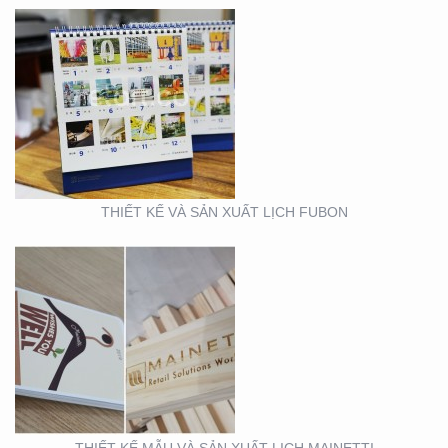
THIẾT KẾ MẪU VÀ SẢN
XUẤT LỊCH MAINETTI
THIẾT KẾ VÀ SẢN XUẤT LỊCH FUBON
MẪU THIẾT KẾ LỊCH
TẾT
THIẾT KẾ MẪU VÀ SẢN XUẤT LỊCH MAINETTI