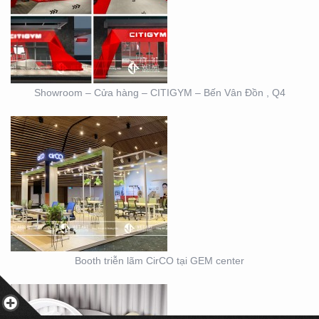
BOOTH TRIỄN LÃM
CIRCO TẠI GEM
CENTER
Showroom – Cửa hàng – CITIGYM – Bến Vân Đồn , Q4
BOOTH TRIỄN LÃM
DOVE
Booth triễn lãm CirCO tại GEM center