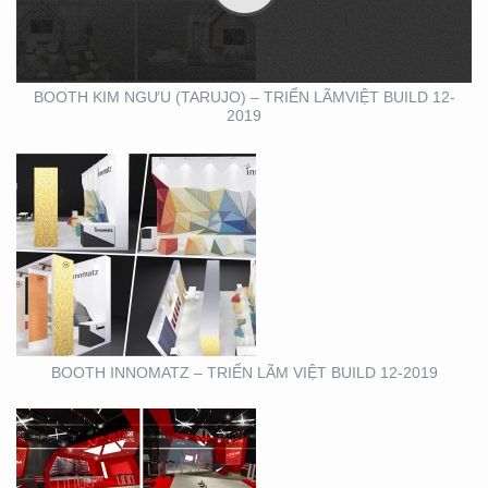
12-2019
BOOTH KIM NGƯU (TARUJO) – TRIỂN LÃMVIỆT BUILD 12-
2019
SHOWROOM – CỬA
HÀNG – CITIGYM – BẾN
VÂN ĐỒN , Q4
BOOTH INNOMATZ – TRIỂN LÃM VIỆT BUILD 12-2019