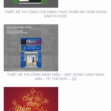
THIẾT KẾ THI CÔNG CỦA HÀNG THỰC PHẨM AN TOÀN GOOD
EARTH FOOD
THIẾT KẾ THIỆP ĐIỆN
TỬ ĐỘC ĐÁO , ẤN
TƯỢNG
THIẾT KẾ THI CÔNG BẢNG HIỆU – MẶT DỰNG LONG MINH
HÂN – TP. THỦ ĐỨC – Q2
HỘI NGHỊ KHOA HỌC
DA LIỄU MIỀN NAM 2020