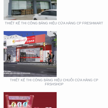
HÀNG CP FRSHSHOP
THIẾT KẾ THI CÔNG BẢNG HIỆU CỬA HÀNG CP FRESHMART
THIẾT KẾ SẢN XUẤT KỆ
MỸ PHẨM TẠI TP. HỒ
CHÍ MINH
THIẾT KẾ THI CÔNG BẢNG HIỆU CHUỖI CỬA HÀNG CP
FRSHSHOP