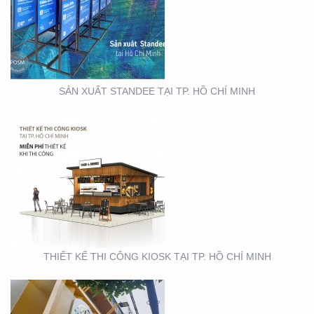
THIẾT KẾ THI CÔNG
KIOSK TẠI TP. HỒ CHÍ
MINH
SẢN XUẤT STANDEE TẠI TP. HỒ CHÍ MINH
THIẾT KẾ- THI CÔNG
BẢNG HIỆU ” NHA KHOA
NH
THIẾT KẾ THI CÔNG KIOSK TẠI TP. HỒ CHÍ MINH