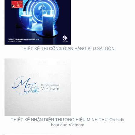
THIẾT KẾ NHẬN DIỆN
THƯƠNG HIỆU MINH
THƯ ORCHIDS
BOUTIQUE VIETNAM
THIẾT KẾ THI CÔNG GIAN HÀNG BLU SÀI GÒN
THIẾT KẾ BỘ NHẬN
DIỆN THƯƠNG HIỆU
MEIRY SKINCARE & SPA
THIẾT KẾ NHẬN DIỆN THƯƠNG HIỆU MINH THƯ Orchids
boutique Vietnam