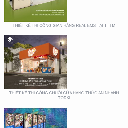
THỨC ĂN NHANH TORKI
THIẾT KẾ THI CÔNG GIAN HÀNG REAL EMS TẠI TTTM
SẢN XUẤT STANDEE TẠI
TP. HỒ CHÍ MINH
THIẾT KẾ THI CÔNG CHUỖI CỬA HÀNG THỨC ĂN NHANH
TORKI