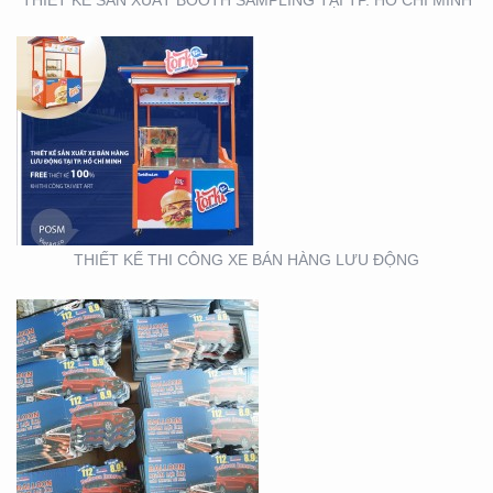
THIẾT KẾ SẢN XUẤT TỜ
RƠI TOYOTA
THIẾT KẾ THI CÔNG XE BÁN HÀNG LƯU ĐỘNG
THIẾT KẾ SẢN XUẤT
WOBLER ” TÀI CHÍNH
TOYOTA”