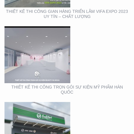
THIẾT KẾ THI CÔNG GIAN HÀNG TRIỂN LÃM VIFA EXPO 2023
UY TÍN – CHẤT LƯỢNG
THIẾT KẾ THI CÔNG
BẢNG HIỆU CỬA HÀNG
CP FRESHMART
THIẾT KẾ THI CÔNG TRỌN GÓI SỰ KIỆN MỸ PHẨM HÀN
QUỐC
THIẾT KẾ THI CÔNG
BẢNG HIỆU CHUỖI CỬA