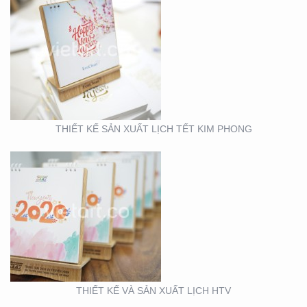
THIẾT KẾ VÀ SẢN XUẤT
LỊCH HTV
THIẾT KẾ SẢN XUẤT LỊCH TẾT KIM PHONG
THIẾT KẾ VÀ SẢN XUẤT
LỊCH FUBON
THIẾT KẾ VÀ SẢN XUẤT LỊCH HTV