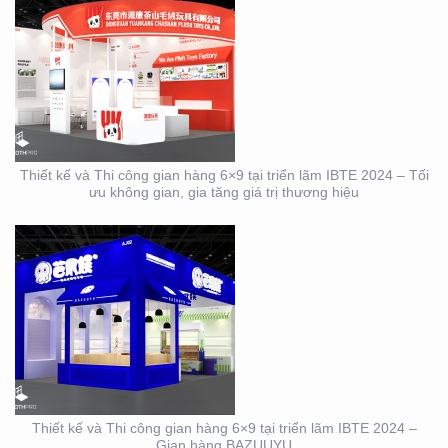
THIẾT KẾ VÀ THI CÔNG
GIAN HÀNG 6×9 TẠI
TRIỂN LÃM IBTE 2024 –
GIAN HÀNG BAZUUYU
Thiết kế và Thi công gian hàng 6×9 tại triển lãm IBTE 2024 – Tối
ưu không gian, gia tăng giá trị thương hiệu
DỊCH VỤ THIẾT KẾ VÀ
THI CÔNG GIAN HÀNG
TRIỂN LÃM NGÀNH
LOGISTICS CÔNG TY
ALS
Thiết kế và Thi công gian hàng 6×9 tại triển lãm IBTE 2024 –
Gian hàng BAZUUYU