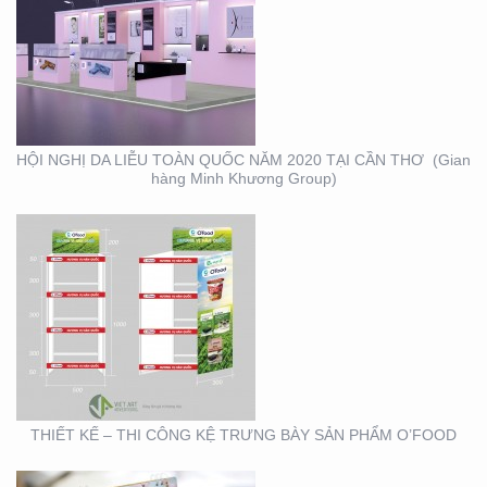
THIẾT KẾ – THI CÔNG
KỆ TRƯNG BÀY SẢN
PHẨM O’FOOD
HỘI NGHỊ DA LIỄU TOÀN QUỐC NĂM 2020 TẠI CẦN THƠ (Gian
hàng Minh Khương Group)
THIẾT KẾ SẢN XUẤT
LỊCH TẾT KIM PHONG
THIẾT KẾ – THI CÔNG KỆ TRƯNG BÀY SẢN PHẨM O’FOOD