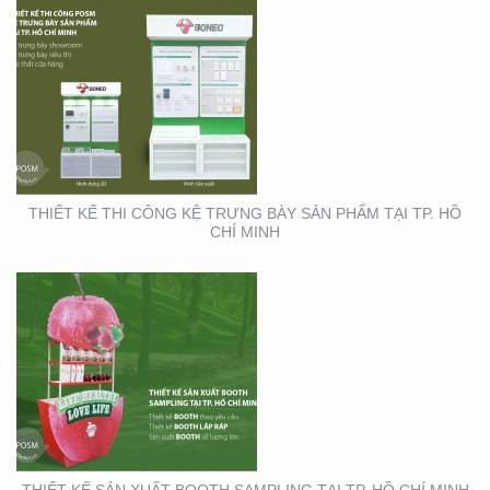
THIẾT KẾ SẢN XUẤT
BOOTH SAMPLING TẠI
TP. HỒ CHÍ MINH
THIẾT KẾ THI CÔNG KỆ TRƯNG BÀY SẢN PHẨM TẠI TP. HỒ
CHÍ MINH
THIẾT KẾ THI CÔNG XE
BÁN HÀNG LƯU ĐỘNG
THIẾT KẾ SẢN XUẤT BOOTH SAMPLING TẠI TP. HỒ CHÍ MINH