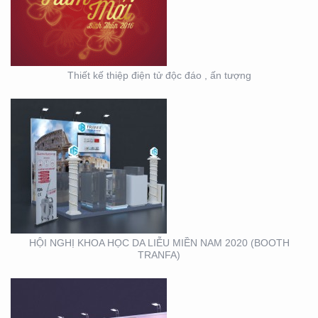
(BOOTH TRANFA)
Thiết kế thiệp điện tử độc đáo , ấn tượng
HỘI NGHỊ DA LIỄU
TOÀN QUỐC NĂM 2020
TẠI CẦN THƠ (GIAN
HÀNG MINH KHƯƠNG
GROUP)
HỘI NGHỊ KHOA HỌC DA LIỄU MIỀN NAM 2020 (BOOTH
TRANFA)