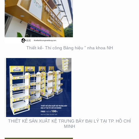
THIẾT KẾ SẢN XUẤT KỆ
TRƯNG BÀY ĐẠI LÝ TẠI
TP. HỒ CHÍ MINH
Thiết kế- Thi công Bảng hiệu ” nha khoa NH
THIẾT KẾ THI CÔNG KỆ
TRƯNG BÀY SẢN PHẨM
TẠI TP. HỒ CHÍ MINH
THIẾT KẾ SẢN XUẤT KỆ TRƯNG BÀY ĐẠI LÝ TẠI TP. HỒ CHÍ
MINH