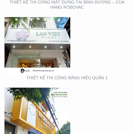
THIẾT KẾ THI CÔNG MẶT DỰNG TẠI BÌNH DƯƠNG – CỦA
HÀNG ROBOVAC
THIẾT KẾ THI CÔNG
BẢNG HIỆU NHA KHOA
TẠI TP. HỒ CHÍ MINH
THIẾT KẾ THI CÔNG BẢNG HIỆU QUẬN 1
THIẾT KẾ THI CÔNG
GIAN HÀNG ACG –
TRIỂN LÃM NHA KHOA