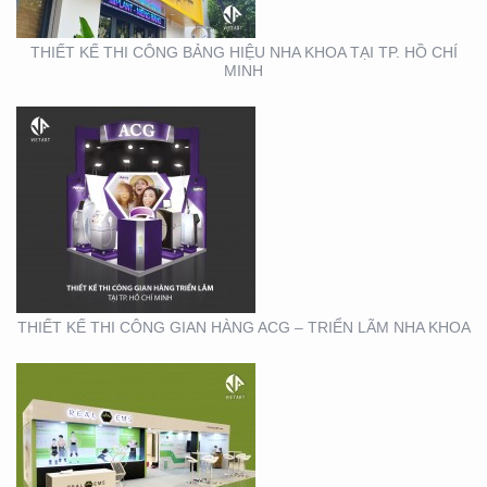
THIẾT KẾ THI CÔNG BẢNG HIỆU NHA KHOA TẠI TP. HỒ CHÍ
MINH
THIẾT KẾ THI CÔNG
GIAN HÀNG REAL EMS
TẠI TTTM
THIẾT KẾ THI CÔNG GIAN HÀNG ACG – TRIỂN LÃM NHA KHOA
THIẾT KẾ THI CÔNG
CHUỖI CỬA HÀNG