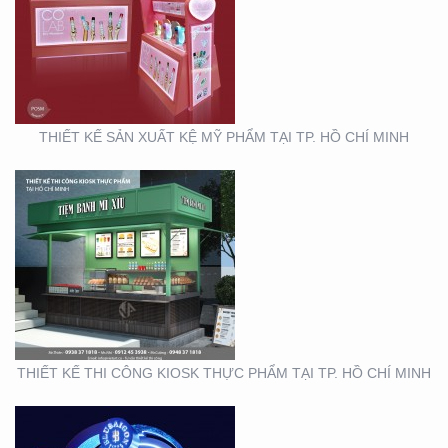
THIẾT KẾ THI CÔNG
KIOSK THỰC PHẨM TẠI
TP. HỒ CHÍ MINH
THIẾT KẾ SẢN XUẤT KỆ MỸ PHẨM TẠI TP. HỒ CHÍ MINH
THIẾT KẾ THI CÔNG
GIAN HÀNG BLU SÀI
GÒN
THIẾT KẾ THI CÔNG KIOSK THỰC PHẨM TẠI TP. HỒ CHÍ MINH