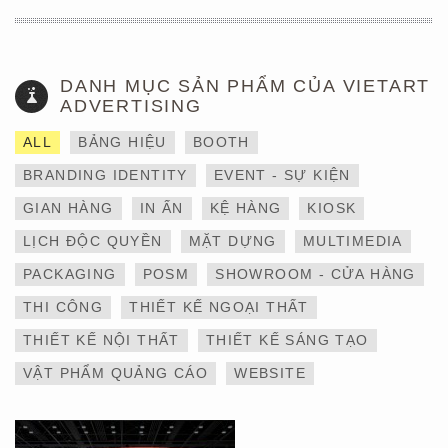
DANH MỤC SẢN PHẨM CỦA VIETART
ADVERTISING
ALL
BẢNG HIỆU
BOOTH
BRANDING IDENTITY
EVENT - SỰ KIỆN
GIAN HÀNG
IN ẤN
KỆ HÀNG
KIOSK
LỊCH ĐỘC QUYỀN
MẶT DỰNG
MULTIMEDIA
THIẾT KẾ VÀ THI CÔNG
PACKAGING
POSM
SHOWROOM - CỬA HÀNG
GIAN HÀNG 6×9 TẠI
TRIỂN LÃM IBTE 2024 –
THI CÔNG
THIẾT KẾ NGOẠI THẤT
TỐI ƯU KHÔNG GIAN,
GIA TĂNG GIÁ TRỊ
THIẾT KẾ NỘI THẤT
THIẾT KẾ SÁNG TẠO
THƯƠNG HIỆU
VẬT PHẨM QUẢNG CÁO
WEBSITE