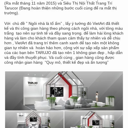
(Ra mắt tháng 11 năm 2015) và Siêu Thị Nội Thất Trang Trí
Tarucor (Đang hoàn thiện những bước cuối cùng để ra mắt thị
trường).
Với chủ đề ” Ngôi nhà là tổ ấm” , lấy ý tưởng đó VietArt đã thiết
kế và thi công gian hàng theo phong cách ngôi nhà, với tông màu
trắng tạo nên sự tinh tế và đầy sang trọng. để làm hài lòng khách
hàng và làm cho khách tham quan cảm thấy tự nhiên và dễ chịu
hơn , VietArt đã trang trí thêm canh xanh để tạo nên một không
gian tự nhiên và hoàn hảo hơn, cộng với sự sắp xếp sản phẩm
của các bạn bên TARUJO đã tạo nên 1 không gian đẹp , hấp dẫn
và đầy tính thuyết phục. Và cuối cùng , gian hàng cũng được
công nhận gian hàng “Quy mô, thiết kế đẹp và ấn tượng”