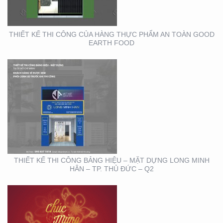
– TP. THỦ ĐỨC – Q2
THIẾT KẾ THI CÔNG CỦA HÀNG THỰC PHẨM AN TOÀN GOOD
EARTH FOOD
THIẾT KẾ THIỆP ĐIỆN
TỬ ĐỘC ĐÁO , ẤN
TƯỢNG
THIẾT KẾ THI CÔNG BẢNG HIỆU – MẶT DỰNG LONG MINH
HÂN – TP. THỦ ĐỨC – Q2
HỘI NGHỊ KHOA HỌC