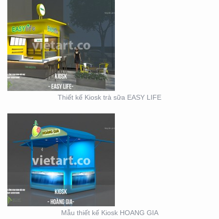
MẪU THIẾT KẾ KIOSK
HOANG GIA
Thiết kế Kiosk trà sữa EASY LIFE
KIOSK CHÁO VINA BABY
Mẫu thiết kế Kiosk HOANG GIA