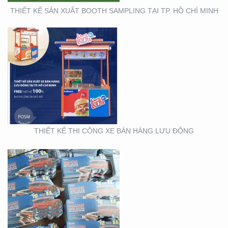
THIẾT KẾ SẢN XUẤT BOOTH SAMPLING TẠI TP. HỒ CHÍ MINH
THIẾT KẾ SẢN XUẤT TỜ
RƠI TOYOTA
THIẾT KẾ THI CÔNG XE BÁN HÀNG LƯU ĐỘNG
THIẾT KẾ SẢN XUẤT
WOBLER ” TÀI CHÍNH
TOYOTA”