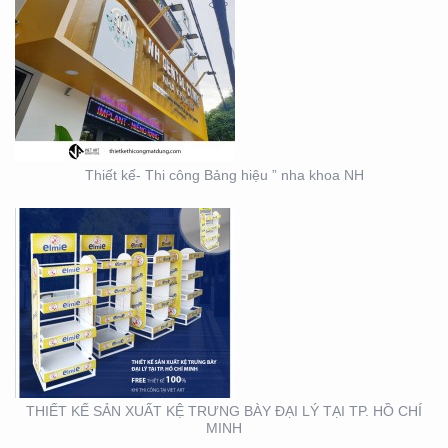
THIẾT KẾ SẢN XUẤT KỆ
TRƯNG BÀY ĐẠI LÝ TẠI
TP. HỒ CHÍ MINH
Thiết kế- Thi công Bảng hiệu ” nha khoa NH
THIẾT KẾ THI CÔNG KỆ
TRƯNG BÀY SẢN PHẨM
TẠI TP. HỒ CHÍ MINH
THIẾT KẾ SẢN XUẤT KỆ TRƯNG BÀY ĐẠI LÝ TẠI TP. HỒ CHÍ
MINH