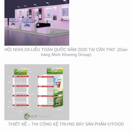
THIẾT KẾ – THI CÔNG
KỆ TRƯNG BÀY SẢN
PHẨM O’FOOD
HỘI NGHỊ DA LIỄU TOÀN QUỐC NĂM 2020 TẠI CẦN THƠ (Gian
hàng Minh Khương Group)
THIẾT KẾ SẢN XUẤT
LỊCH TẾT KIM PHONG
THIẾT KẾ – THI CÔNG KỆ TRƯNG BÀY SẢN PHẨM O’FOOD