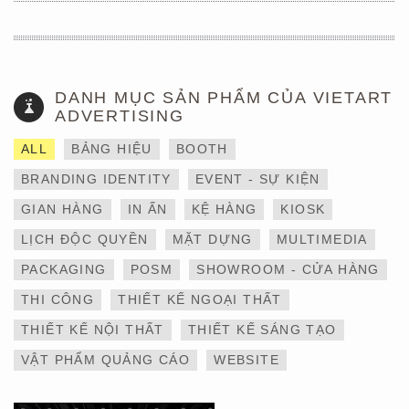
DANH MỤC SẢN PHẨM CỦA VIETART
ADVERTISING
ALL
BẢNG HIỆU
BOOTH
BRANDING IDENTITY
EVENT - SỰ KIỆN
GIAN HÀNG
IN ẤN
KỆ HÀNG
KIOSK
LỊCH ĐỘC QUYỀN
MẶT DỰNG
MULTIMEDIA
THIẾT KẾ VÀ THI CÔNG
PACKAGING
POSM
SHOWROOM - CỬA HÀNG
GIAN HÀNG 6×9 TẠI
TRIỂN LÃM IBTE 2024 –
THI CÔNG
THIẾT KẾ NGOẠI THẤT
TỐI ƯU KHÔNG GIAN,
GIA TĂNG GIÁ TRỊ
THIẾT KẾ NỘI THẤT
THIẾT KẾ SÁNG TẠO
THƯƠNG HIỆU
VẬT PHẨM QUẢNG CÁO
WEBSITE