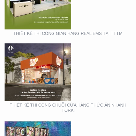
CHUỖI CỬA HÀNG
THỨC ĂN NHANH TORKI
THIẾT KẾ THI CÔNG GIAN HÀNG REAL EMS TẠI TTTM
SẢN XUẤT STANDEE TẠI
TP. HỒ CHÍ MINH
THIẾT KẾ THI CÔNG CHUỖI CỬA HÀNG THỨC ĂN NHANH
TORKI