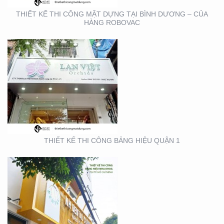
THIẾT KẾ THI CÔNG MẶT DỰNG TẠI BÌNH DƯƠNG – CỦA
HÀNG ROBOVAC
THIẾT KẾ THI CÔNG
BẢNG HIỆU NHA KHOA
TẠI TP. HỒ CHÍ MINH
THIẾT KẾ THI CÔNG BẢNG HIỆU QUẬN 1
THIẾT KẾ THI CÔNG
GIAN HÀNG ACG –
TRIỂN LÃM NHA KHOA