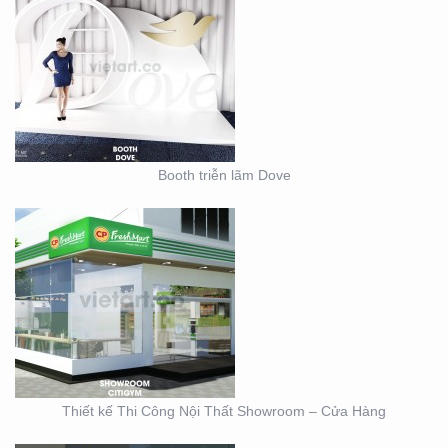
THIẾT KẾ THI CÔNG
NỘI THẤT SHOWROOM
– CỬA HÀNG
Booth triễn lãm Dove
THIẾT KẾ KIOSK TRÀ
SỮA EASY LIFE
Thiết kế Thi Công Nội Thất Showroom – Cửa Hàng