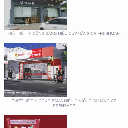
BẢNG HIỆU CHUỖI CỬA
HÀNG CP FRSHSHOP
THIẾT KẾ THI CÔNG BẢNG HIỆU CỬA HÀNG CP FRESHMART
THIẾT KẾ SẢN XUẤT KỆ
MỸ PHẨM TẠI TP. HỒ
CHÍ MINH
THIẾT KẾ THI CÔNG BẢNG HIỆU CHUỖI CỬA HÀNG CP
FRSHSHOP