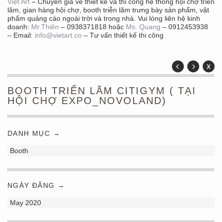
Việt Art
– Chuyên gia về thiết kế và thi công hệ thống hội chợ triễn
lãm, gian hàng hội chợ, booth triễn lãm trưng bày sản phẩm, vật
phẩm quảng cáo ngoài trời và trong nhà.
Vui lòng liên hệ kinh
doanh:
Mr.Thiên
– 0938371818 hoặc
Ms. Quang
– 0912453938
– Email:
info@vietart.co
– Tư vấn thiết kế thi công
BOOTH TRIỂN LÃM CITIGYM ( TẠI
HỘI CHỢ EXPO_NOVOLAND)
DANH MỤC →
Booth
NGÀY ĐĂNG →
May 2020