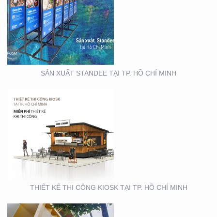
THIẾT KẾ THI CÔNG
KIOSK TẠI TP. HỒ CHÍ
MINH
SẢN XUẤT STANDEE TẠI TP. HỒ CHÍ MINH
THIẾT KẾ- THI CÔNG
BẢNG HIỆU ” NHA KHOA
NH
THIẾT KẾ THI CÔNG KIOSK TẠI TP. HỒ CHÍ MINH