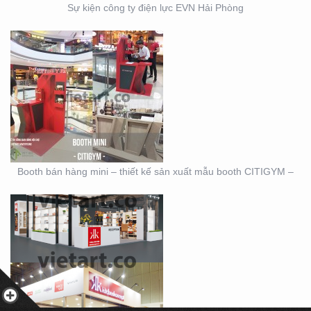
Sự kiện công ty điện lực EVN Hải Phòng
THIẾT KẾ THI CÔNG
MẪU GIAN KITCHEN
KONCEPT
Booth bán hàng mini – thiết kế sản xuất mẫu booth CITIGYM –
CÁCH TẠO RA THIẾT KẾ
GRADIENT HOÀN HẢO