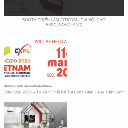
TRIỂN LÃM
BOOTH TRIỂN LÃM CITIGYM ( TẠI HỘI CHỢ
EXPO_NOVOLAND)
BOOTH KIM NGƯU
(TARUJO) – TRIỂN
LÃMVIỆT BUILD 12-2019
Vifa Expo 2020 – Tư Vấn Thiết Kế Thi Công Gian Hàng Triển Lãm
BOOTH INNOMATZ –