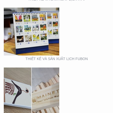
THIẾT KẾ MẪU VÀ SẢN
XUẤT LỊCH MAINETTI
THIẾT KẾ VÀ SẢN XUẤT LỊCH FUBON
MẪU THIẾT KẾ LỊCH
TẾT