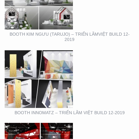
TRIỂN LÃM VIỆT BUILD
12-2019
BOOTH KIM NGƯU (TARUJO) – TRIỂN LÃMVIỆT BUILD 12-
2019
SHOWROOM – CỬA
HÀNG – CITIGYM – BẾN
VÂN ĐỒN , Q4
BOOTH INNOMATZ – TRIỂN LÃM VIỆT BUILD 12-2019