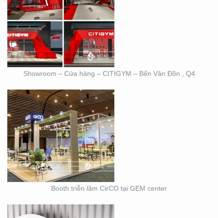
BOOTH TRIỄN LÃM
CIRCO TẠI GEM
CENTER
Showroom – Cửa hàng – CITIGYM – Bến Vân Đồn , Q4
BOOTH TRIỄN LÃM
DOVE
Booth triễn lãm CirCO tại GEM center