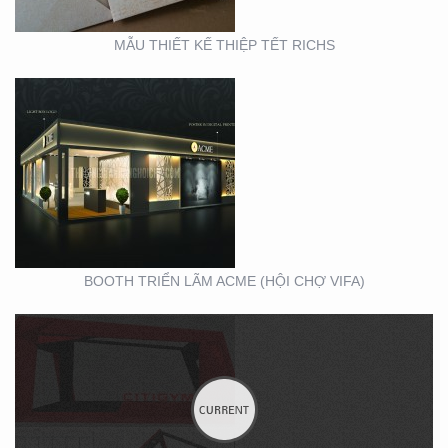
MẪU THIẾT KẾ THIỆP TẾT RICHS
BOOTH TRIỂN LÃM
CITIGYM ( TẠI HỘI CHỢ
EXPO_NOVOLAND)
BOOTH TRIỂN LÃM ACME (HỘI CHỢ VIFA)
VIFA EXPO 2020 – TƯ
VẤN THIẾT KẾ THI
CÔNG GIAN HÀNG