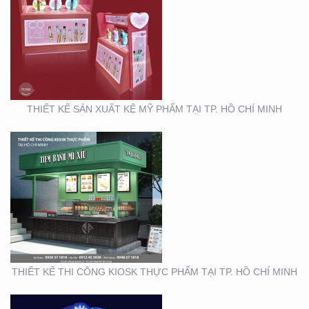
THIẾT KẾ THI CÔNG
KIOSK THỰC PHẨM TẠI
TP. HỒ CHÍ MINH
THIẾT KẾ SẢN XUẤT KỆ MỸ PHẨM TẠI TP. HỒ CHÍ MINH
THIẾT KẾ THI CÔNG
GIAN HÀNG BLU SÀI
GÒN
THIẾT KẾ THI CÔNG KIOSK THỰC PHẨM TẠI TP. HỒ CHÍ MINH