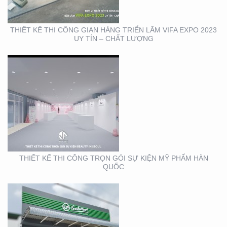
THIẾT KẾ THI CÔNG GIAN HÀNG TRIỂN LÃM VIFA EXPO 2023
UY TÍN – CHẤT LƯỢNG
THIẾT KẾ THI CÔNG
BẢNG HIỆU CỬA HÀNG
CP FRESHMART
THIẾT KẾ THI CÔNG TRỌN GÓI SỰ KIỆN MỸ PHẨM HÀN
QUỐC
THIẾT KẾ THI CÔNG