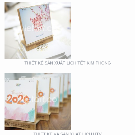
THIẾT KẾ VÀ SẢN XUẤT
LỊCH HTV
THIẾT KẾ SẢN XUẤT LỊCH TẾT KIM PHONG
THIẾT KẾ VÀ SẢN XUẤT
LỊCH FUBON
THIẾT KẾ VÀ SẢN XUẤT LỊCH HTV