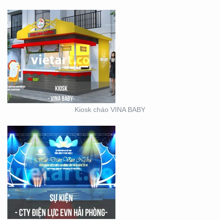
SỰ KIỆN CÔNG TY ĐIỆN
LỰC EVN HẢI PHÒNG
Kiosk cháo VINA BABY
BOOTH BÁN HÀNG MINI
– THIẾT KẾ SẢN XUẤT
MẪU BOOTH CITIGYM –