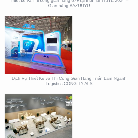
Thiết kế và Thi công gian hàng 6×9 tại triển lãm IBTE 2024 –
Gian hàng BAZUUYU
THIẾT KẾ THI CÔNG
GIAN HÀNG TRIỂN LÃM
VIFA EXPO 2023 UY TÍN
– CHẤT LƯỢNG
Dịch Vụ Thiết Kế và Thi Công Gian Hàng Triển Lãm Ngành
Logistics CÔNG TY ALS
THIẾT KẾ THI CÔNG
TRỌN GÓI SỰ KIỆN MỸ
PHẨM HÀN QUỐC