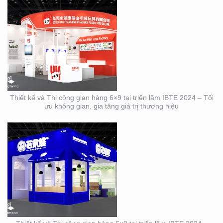
THIẾT KẾ VÀ THI CÔNG
GIAN HÀNG 6×9 TẠI
TRIỂN LÃM IBTE 2024 –
GIAN HÀNG BAZUUYU
Thiết kế và Thi công gian hàng 6×9 tại triển lãm IBTE 2024 – Tối
ưu không gian, gia tăng giá trị thương hiệu
DỊCH VỤ THIẾT KẾ VÀ
THI CÔNG GIAN HÀNG
TRIỂN LÃM NGÀNH
LOGISTICS CÔNG TY
ALS