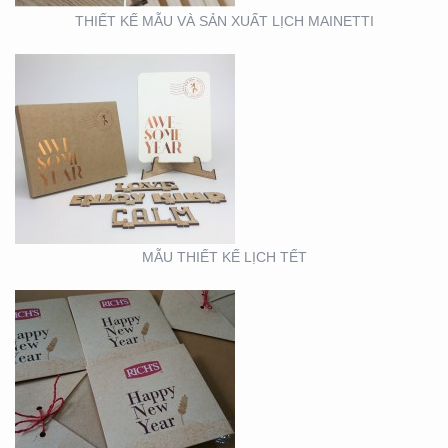
THIẾT KẾ MẪU VÀ SẢN XUẤT LỊCH MAINETTI
MẪU THIẾT KẾ THIỆP
TẾT RICHS
MẪU THIẾT KẾ LỊCH TẾT
BOOTH TRIỂN LÃM
ACME (HỘI CHỢ VIFA)