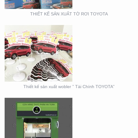
THIẾT KẾ SẢN XUẤT TỜ RƠI TOYOTA
THIẾT KẾ THI CÔNG
CỦA HÀNG THỰC PHẨM
AN TOÀN GOOD EARTH
FOOD
Thiết kế sản xuất wobler ” Tài Chính TOYOTA”
THIẾT KẾ THI CÔNG
BẢNG HIỆU – MẶT
DỰNG LONG MINH HÂN