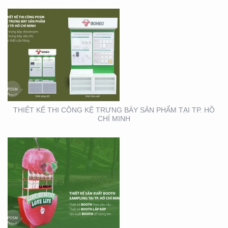
THIẾT KẾ SẢN XUẤT
BOOTH SAMPLING TẠI
TP. HỒ CHÍ MINH
THIẾT KẾ THI CÔNG KỆ TRƯNG BÀY SẢN PHẨM TẠI TP. HỒ
CHÍ MINH
THIẾT KẾ THI CÔNG XE
BÁN HÀNG LƯU ĐỘNG