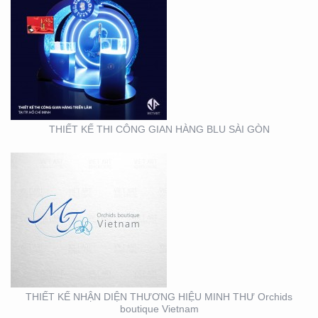
THIẾT KẾ NHẬN DIỆN
THƯƠNG HIỆU MINH
THƯ ORCHIDS
BOUTIQUE VIETNAM
THIẾT KẾ THI CÔNG GIAN HÀNG BLU SÀI GÒN
THIẾT KẾ BỘ NHẬN
DIỆN THƯƠNG HIỆU
MEIRY SKINCARE & SPA
THIẾT KẾ NHẬN DIỆN THƯƠNG HIỆU MINH THƯ Orchids
boutique Vietnam