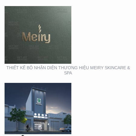
THIẾT KẾ THI CÔNG
MẶT DỰNG TẠI BÌNH
DƯƠNG – CỦA HÀNG
ROBOVAC
THIẾT KẾ BỘ NHẬN DIỆN THƯƠNG HIỆU MEIRY SKINCARE &
SPA
THIẾT KẾ THI CÔNG
BẢNG HIỆU QUẬN 1