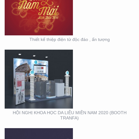
DA LIỄU MIỀN NAM 2020
(BOOTH TRANFA)
Thiết kế thiệp điện tử độc đáo , ấn tượng
HỘI NGHỊ DA LIỄU
TOÀN QUỐC NĂM 2020
TẠI CẦN THƠ (GIAN
HÀNG MINH KHƯƠNG
GROUP)
HỘI NGHỊ KHOA HỌC DA LIỄU MIỀN NAM 2020 (BOOTH
TRANFA)