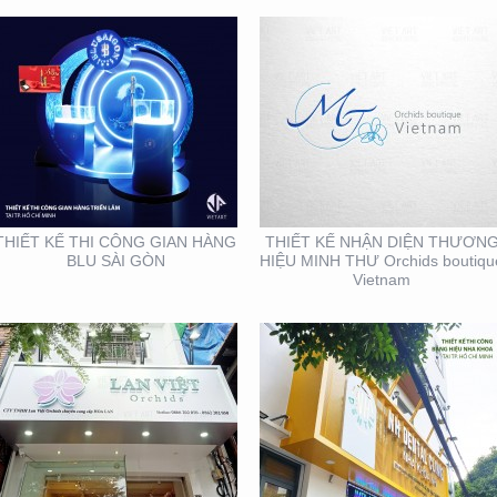
THIẾT KẾ THI CÔNG
THIẾT KẾ THI CÔNG
BẢNG HIỆU QUẬN 1
BẢNG HIỆU NHA KHOA
TẠI TP. HỒ CHÍ MINH
THIẾT KẾ THI CÔNG GIAN HÀNG
THIẾT KẾ NHẬN DIỆN THƯƠN
BLU SÀI GÒN
HIỆU MINH THƯ Orchids boutiqu
Vietnam
THIẾT KẾ THI CÔNG
SẢN XUẤT STANDEE TẠI
CHUỖI CỬA HÀNG
TP. HỒ CHÍ MINH
THỨC ĂN NHANH TORKI