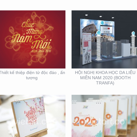
THIẾT KẾ SẢN XUẤT
THIẾT KẾ VÀ SẢN XUẤT
LỊCH TẾT KIM PHONG
LỊCH HTV
Thiết kế thiệp điện tử độc đáo , ấn
HỘI NGHỊ KHOA HỌC DA LIỄU
tượng
MIỀN NAM 2020 (BOOTH
TRANFA)
MẪU THIẾT KẾ LỊCH
MẪU THIẾT KẾ THIỆP
TẾT
TẾT RICHS