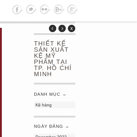
THIẾT KẾ
SẢN XUẤT
KỆ MỸ
PHẨM TẠI
TP. HỒ CHÍ
MINH
DANH MỤC →
Kệ hàng
NGÀY ĐĂNG →