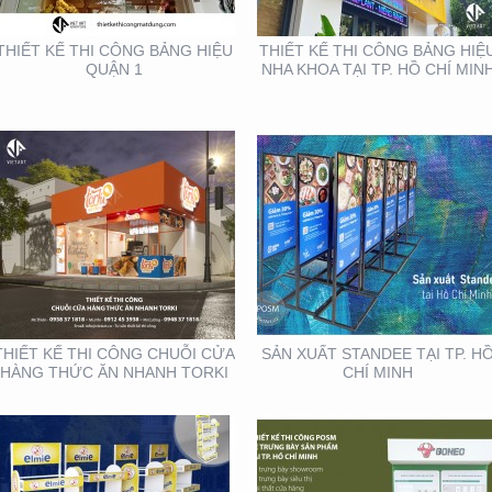
THIẾT KẾ THI CÔNG BẢNG HIỆU
THIẾT KẾ THI CÔNG BẢNG HIỆ
QUẬN 1
NHA KHOA TẠI TP. HỒ CHÍ MIN
THIẾT KẾ SẢN XUẤT KỆ
THIẾT KẾ THI CÔNG KỆ
TRƯNG BÀY ĐẠI LÝ TẠI
TRƯNG BÀY SẢN PHẨM
TP. HỒ CHÍ MINH
TẠI TP. HỒ CHÍ MINH
THIẾT KẾ THI CÔNG CHUỖI CỬA
SẢN XUẤT STANDEE TẠI TP. H
HÀNG THỨC ĂN NHANH TORKI
CHÍ MINH