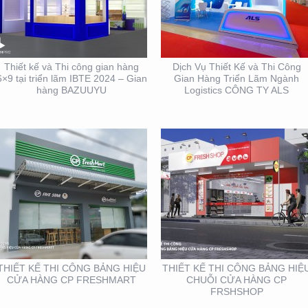
THIẾT KẾ THI CÔNG
THIẾT KẾ THI CÔNG
BẢNG HIỆU CỬA HÀNG
BẢNG HIỆU CHUỖI CỬA
CP FRESHMART
HÀNG CP FRSHSHOP
Thiết kế và Thi công gian hàng
Dịch Vụ Thiết Kế và Thi Công
6×9 tại triển lãm IBTE 2024 – Gian
Gian Hàng Triển Lãm Ngành
hàng BAZUUYU
Logistics CÔNG TY ALS
THIẾT KẾ THI CÔNG
THIẾT KẾ NHẬN DIỆN
GIAN HÀNG BLU SÀI
THƯƠNG HIỆU MINH
GÒN
THƯ ORCHIDS
BOUTIQUE VIETNAM
THIẾT KẾ THI CÔNG BẢNG HIỆU
THIẾT KẾ THI CÔNG BẢNG HIỆ
CỬA HÀNG CP FRESHMART
CHUỖI CỬA HÀNG CP
FRSHSHOP