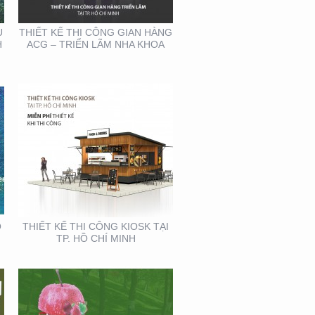
U
THIẾT KẾ THI CÔNG GIAN HÀNG
H
ACG – TRIỂN LÃM NHA KHOA
THIẾT KẾ SẢN XUẤT
BOOTH SAMPLING TẠI
TP. HỒ CHÍ MINH
Ồ
THIẾT KẾ THI CÔNG KIOSK TẠI
TP. HỒ CHÍ MINH