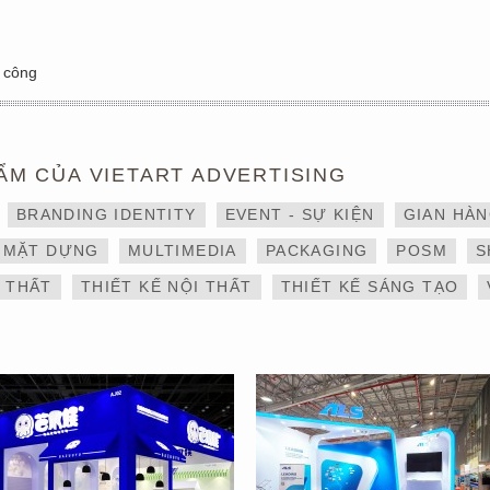
i công
ẨM CỦA VIETART ADVERTISING
THIẾT KẾ VÀ THI CÔNG
DỊCH VỤ THIẾT KẾ VÀ
BRANDING IDENTITY
EVENT - SỰ KIỆN
GIAN HÀ
GIAN HÀNG 6×9 TẠI
THI CÔNG GIAN HÀNG
TRIỂN LÃM IBTE 2024 –
TRIỂN LÃM NGÀNH
MẶT DỰNG
MULTIMEDIA
PACKAGING
POSM
S
GIAN HÀNG BAZUUYU
LOGISTICS CÔNG TY
ALS
I THẤT
THIẾT KẾ NỘI THẤT
THIẾT KẾ SÁNG TẠO