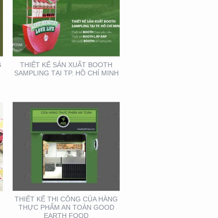
THIẾT KẾ THI CÔNG
CỦA HÀNG THỰC PHẨM
AN TOÀN GOOD EARTH
FOOD
G
THIẾT KẾ SẢN XUẤT BOOTH
SAMPLING TẠI TP. HỒ CHÍ MINH
HỘI NGHỊ DA LIỄU
TOÀN QUỐC NĂM 2020
TẠI CẦN THƠ (GIAN
HÀNG MINH KHƯƠNG
GROUP)
THIẾT KẾ THI CÔNG CỦA HÀNG
THỰC PHẨM AN TOÀN GOOD
EARTH FOOD