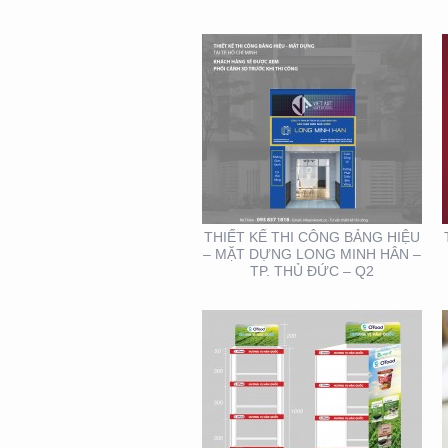
THIẾT KẾ – THI CÔNG
KỆ TRƯNG BÀY SẢN
PHẨM O’FOOD
THIẾT KẾ THI CÔNG BẢNG HIỆU
– MẶT DỰNG LONG MINH HÂN –
TP. THỦ ĐỨC – Q2
THIẾT KẾ MẪU VÀ SẢN
XUẤT LỊCH MAINETTI