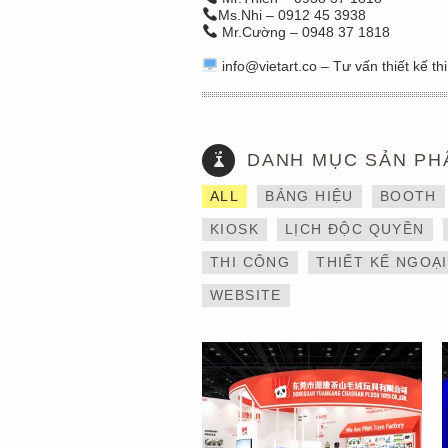
Ms.Nhi – 0912 45 3938
Mr.Cường – 0948 37 1818
info@vietart.co – Tư vấn thiết kế th
DANH MỤC SẢN PH
THIẾT KẾ VÀ THI CÔNG
ALL
BẢNG HIỆU
BOOTH
GIAN HÀNG 6×9 TẠI
TRIỂN LÃM IBTE 2024 –
KIOSK
LỊCH ĐỘC QUYỀN
TỐI ƯU KHÔNG GIAN,
GIA TĂNG GIÁ TRỊ
THI CÔNG
THIẾT KẾ NGOẠ
THƯƠNG HIỆU
WEBSITE