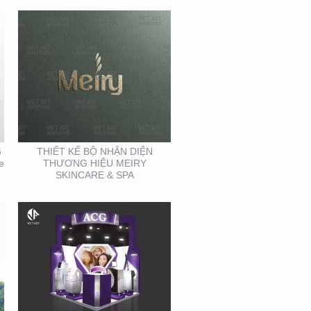
THIẾT KẾ THI CÔNG
GIAN HÀNG ACG –
TRIỂN LÃM NHA KHOA
G
THIẾT KẾ BỘ NHẬN DIỆN
e
THƯƠNG HIỆU MEIRY
SKINCARE & SPA
THIẾT KẾ THI CÔNG
KIOSK TẠI TP. HỒ CHÍ
MINH