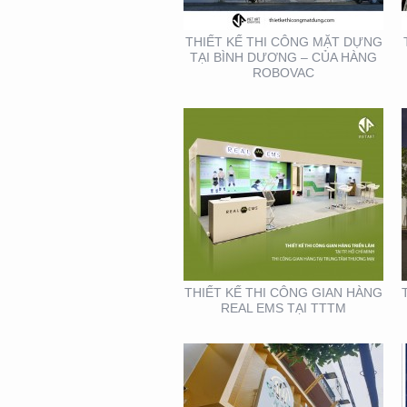
THIẾT KẾ THI CÔNG MẶT DỰNG
TẠI BÌNH DƯƠNG – CỦA HÀNG
ROBOVAC
THIẾT KẾ- THI CÔNG
BẢNG HIỆU ” NHA KHOA
NH
THIẾT KẾ THI CÔNG GIAN HÀNG
REAL EMS TẠI TTTM