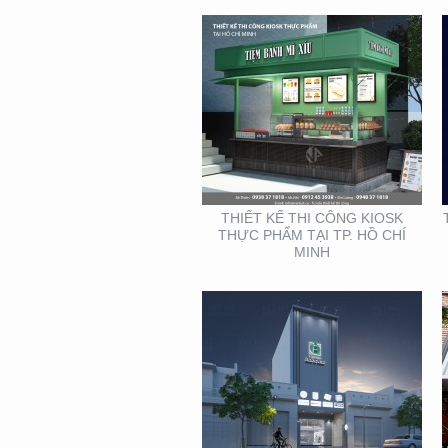
THIẾT KẾ THI CÔNG
MẶT DỰNG TẠI BÌNH
DƯƠNG – CỦA HÀNG
ROBOVAC
THIẾT KẾ THI CÔNG KIOSK
THỰC PHẨM TẠI TP. HỒ CHÍ
MINH
THIẾT KẾ THI CÔNG
GIAN HÀNG REAL EMS
TẠI TTTM