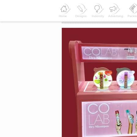
Home
Designs
Indentity
Advertsing
Packi