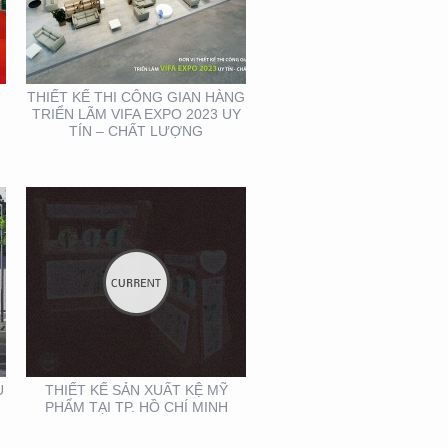
THIẾT KẾ SẢN XUẤT KỆ
MỸ PHẨM TẠI TP. HỒ
CHÍ MINH
THIẾT KẾ THI CÔNG GIAN HÀNG
TRIỂN LÃM VIFA EXPO 2023 UY
TÍN – CHẤT LƯỢNG
THIẾT KẾ BỘ NHẬN
DIỆN THƯƠNG HIỆU
MEIRY SKINCARE & SPA
U
THIẾT KẾ SẢN XUẤT KỆ MỸ
PHẨM TẠI TP. HỒ CHÍ MINH