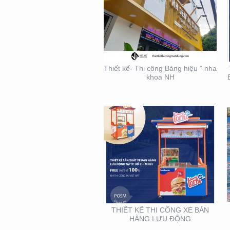
THIẾT KẾ THI CÔNG XE
BÁN HÀNG LƯU ĐỘNG
Thiết kế- Thi công Bảng hiệu ” nha
khoa NH
THIẾT KẾ THI CÔNG
BẢNG HIỆU – MẶT
DỰNG LONG MINH HÂN
– TP. THỦ ĐỨC – Q2
THIẾT KẾ THI CÔNG XE BÁN
HÀNG LƯU ĐỘNG