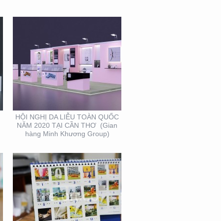
THIẾT KẾ VÀ SẢN XUẤT
LỊCH FUBON
HỘI NGHỊ DA LIỄU TOÀN QUỐC
NĂM 2020 TẠI CẦN THƠ (Gian
hàng Minh Khương Group)
BOOTH TRIỂN LÃM
ACME (HỘI CHỢ VIFA)