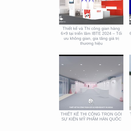
THIẾT KẾ THI CÔNG
TRỌN GÓI SỰ KIỆN MỸ
PHẨM HÀN QUỐC
Thiết kế và Thi công gian hàng
6×9 tại triển lãm IBTE 2024 – Tối
ưu không gian, gia tăng giá trị
thương hiệu
THIẾT KẾ THI CÔNG
KIOSK THỰC PHẨM TẠI
TP. HỒ CHÍ MINH
THIẾT KẾ THI CÔNG TRỌN GÓI
SỰ KIỆN MỸ PHẨM HÀN QUỐC