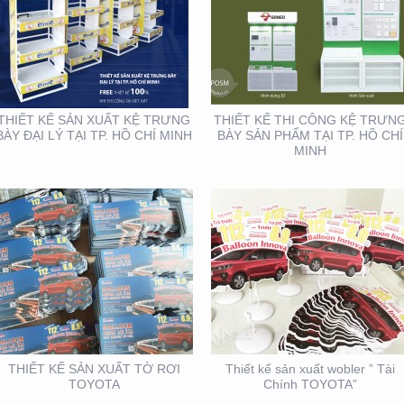
THIẾT KẾ SẢN XUẤT TỜ
THIẾT KẾ SẢN XUẤT
RƠI TOYOTA
WOBLER ” TÀI CHÍNH
TOYOTA”
THIẾT KẾ SẢN XUẤT KỆ TRƯNG
THIẾT KẾ THI CÔNG KỆ TRƯN
BÀY ĐẠI LÝ TẠI TP. HỒ CHÍ MINH
BÀY SẢN PHẨM TẠI TP. HỒ CHÍ
MINH
THIẾT KẾ THIỆP ĐIỆN
HỘI NGHỊ KHOA HỌC
TỬ ĐỘC ĐÁO , ẤN
DA LIỄU MIỀN NAM 2020
TƯỢNG
(BOOTH TRANFA)
THIẾT KẾ SẢN XUẤT TỜ RƠI
Thiết kế sản xuất wobler ” Tài
TOYOTA
Chính TOYOTA”