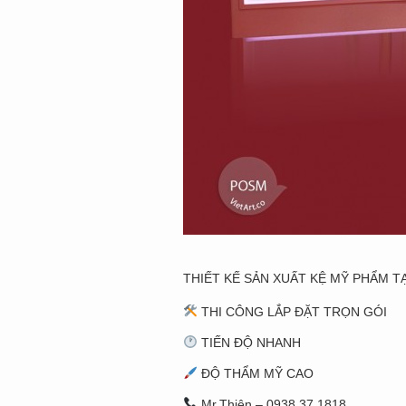
THIẾT KẾ SẢN XUẤT KỆ MỸ PHẨM TẠ
THI CÔNG LẮP ĐẶT TRỌN GÓI
TIẾN ĐỘ NHANH
ĐỘ THẨM MỸ CAO
Mr.Thiên – 0938 37 1818