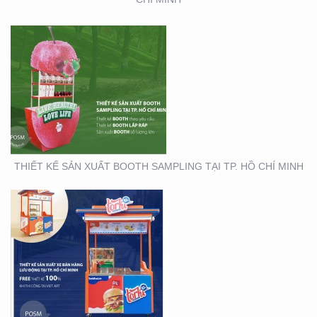
THIẾT KẾ THI CÔNG XE
BÁN HÀNG LƯU ĐỘNG
THIẾT KẾ SẢN XUẤT BOOTH SAMPLING TẠI TP. HỒ CHÍ MINH
THIẾT KẾ SẢN XUẤT TỜ
RƠI TOYOTA