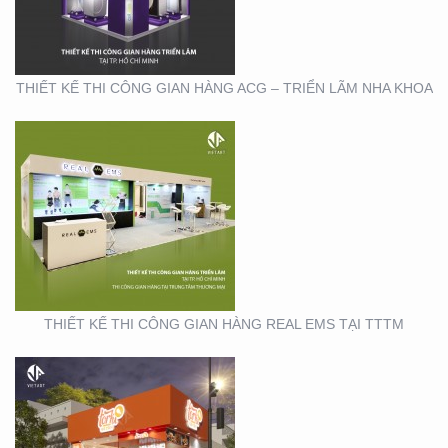
TẠI TTTM
THIẾT KẾ THI CÔNG GIAN HÀNG ACG – TRIỂN LÃM NHA KHOA
THIẾT KẾ THI CÔNG
CHUỖI CỬA HÀNG
THỨC ĂN NHANH TORKI
THIẾT KẾ THI CÔNG GIAN HÀNG REAL EMS TẠI TTTM