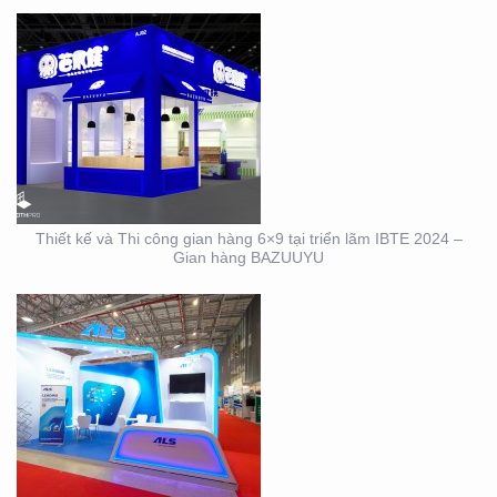
DỊCH VỤ THIẾT KẾ VÀ
THI CÔNG GIAN HÀNG
TRIỂN LÃM NGÀNH
LOGISTICS CÔNG TY
ALS
Thiết kế và Thi công gian hàng 6×9 tại triển lãm IBTE 2024 –
Gian hàng BAZUUYU
THIẾT KẾ THI CÔNG
GIAN HÀNG TRIỂN LÃM
VIFA EXPO 2023 UY TÍN
– CHẤT LƯỢNG