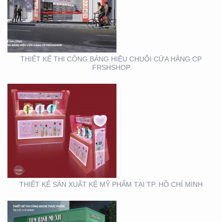
THIẾT KẾ SẢN XUẤT KỆ
MỸ PHẨM TẠI TP. HỒ
CHÍ MINH
THIẾT KẾ THI CÔNG BẢNG HIỆU CHUỖI CỬA HÀNG CP
FRSHSHOP
THIẾT KẾ THI CÔNG
KIOSK THỰC PHẨM TẠI
TP. HỒ CHÍ MINH
THIẾT KẾ SẢN XUẤT KỆ MỸ PHẨM TẠI TP. HỒ CHÍ MINH