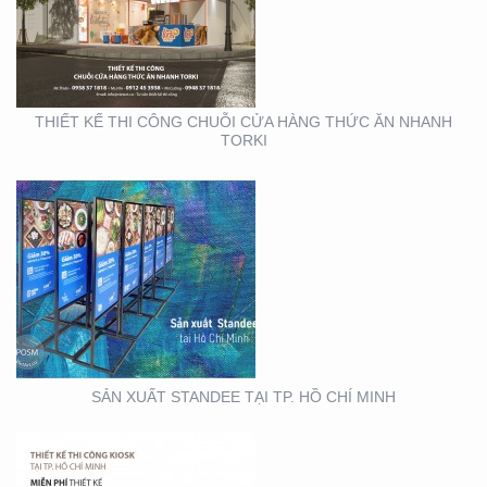
SẢN XUẤT STANDEE TẠI
TP. HỒ CHÍ MINH
THIẾT KẾ THI CÔNG CHUỖI CỬA HÀNG THỨC ĂN NHANH
TORKI
THIẾT KẾ THI CÔNG
KIOSK TẠI TP. HỒ CHÍ
MINH
SẢN XUẤT STANDEE TẠI TP. HỒ CHÍ MINH