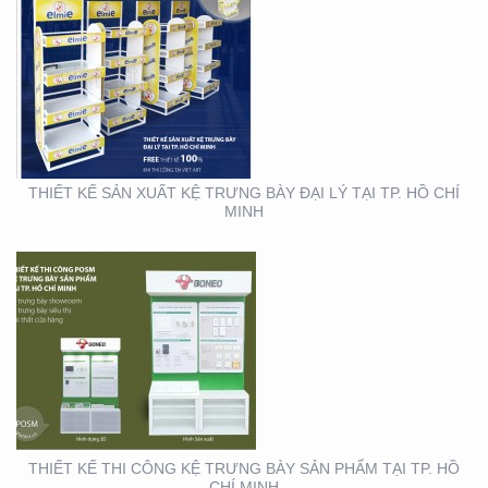
THIẾT KẾ THI CÔNG KỆ
TRƯNG BÀY SẢN PHẨM
TẠI TP. HỒ CHÍ MINH
THIẾT KẾ SẢN XUẤT KỆ TRƯNG BÀY ĐẠI LÝ TẠI TP. HỒ CHÍ
MINH
THIẾT KẾ SẢN XUẤT
BOOTH SAMPLING TẠI
TP. HỒ CHÍ MINH
THIẾT KẾ THI CÔNG KỆ TRƯNG BÀY SẢN PHẨM TẠI TP. HỒ
CHÍ MINH