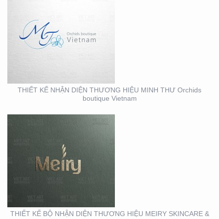
THIẾT KẾ BỘ NHẬN
DIỆN THƯƠNG HIỆU
MEIRY SKINCARE & SPA
THIẾT KẾ NHẬN DIỆN THƯƠNG HIỆU MINH THƯ Orchids
boutique Vietnam
THIẾT KẾ THI CÔNG
MẶT DỰNG TẠI BÌNH
DƯƠNG – CỦA HÀNG
ROBOVAC
THIẾT KẾ BỘ NHẬN DIỆN THƯƠNG HIỆU MEIRY SKINCARE &