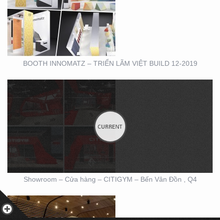
SHOWROOM – CỬA
HÀNG – CITIGYM – BẾN
VÂN ĐỒN , Q4
BOOTH INNOMATZ – TRIỂN LÃM VIỆT BUILD 12-2019
BOOTH TRIỄN LÃM
CIRCO TẠI GEM
CENTER
Showroom – Cửa hàng – CITIGYM – Bến Vân Đồn , Q4