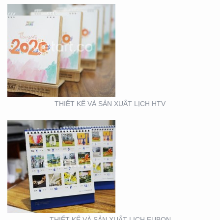
THIẾT KẾ VÀ SẢN XUẤT
LỊCH FUBON
THIẾT KẾ VÀ SẢN XUẤT LỊCH HTV
THIẾT KẾ MẪU VÀ SẢN
XUẤT LỊCH MAINETTI
THIẾT KẾ VÀ SẢN XUẤT LỊCH FUBON