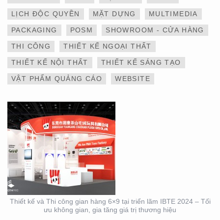
LỊCH ĐỘC QUYỀN
MẶT DỰNG
MULTIMEDIA
THIẾT KẾ VÀ THI CÔNG
PACKAGING
POSM
SHOWROOM - CỬA HÀNG
GIAN HÀNG 6×9 TẠI
TRIỂN LÃM IBTE 2024 –
THI CÔNG
THIẾT KẾ NGOẠI THẤT
TỐI ƯU KHÔNG GIAN,
GIA TĂNG GIÁ TRỊ
THIẾT KẾ NỘI THẤT
THIẾT KẾ SÁNG TẠO
THƯƠNG HIỆU
VẬT PHẨM QUẢNG CÁO
WEBSITE
THIẾT KẾ VÀ THI CÔNG
GIAN HÀNG 6×9 TẠI
TRIỂN LÃM IBTE 2024 –
GIAN HÀNG BAZUUYU
Thiết kế và Thi công gian hàng 6×9 tại triển lãm IBTE 2024 – Tối
ưu không gian, gia tăng giá trị thương hiệu