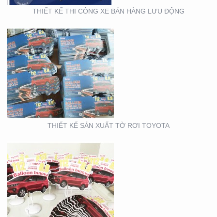
THIẾT KẾ THI CÔNG XE BÁN HÀNG LƯU ĐỘNG
THIẾT KẾ SẢN XUẤT
WOBLER ” TÀI CHÍNH
TOYOTA”
THIẾT KẾ SẢN XUẤT TỜ RƠI TOYOTA
THIẾT KẾ THI CÔNG
CỦA HÀNG THỰC PHẨM
AN TOÀN GOOD EARTH
FOOD