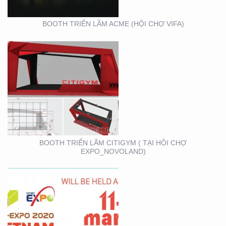
BOOTH TRIỂN LÃM ACME (HỘI CHỢ VIFA)
VIFA EXPO 2020 – TƯ
VẤN THIẾT KẾ THI
CÔNG GIAN HÀNG
TRIỂN LÃM
BOOTH TRIỂN LÃM CITIGYM ( TẠI HỘI CHỢ
EXPO_NOVOLAND)
BOOTH KIM NGƯU
(TARUJO) – TRIỂN