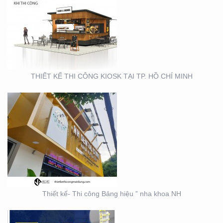
THIẾT KẾ- THI CÔNG
BẢNG HIỆU ” NHA KHOA
NH
THIẾT KẾ THI CÔNG KIOSK TẠI TP. HỒ CHÍ MINH
THIẾT KẾ SẢN XUẤT KỆ
TRƯNG BÀY ĐẠI LÝ TẠI
TP. HỒ CHÍ MINH
Thiết kế- Thi công Bảng hiệu ” nha khoa NH