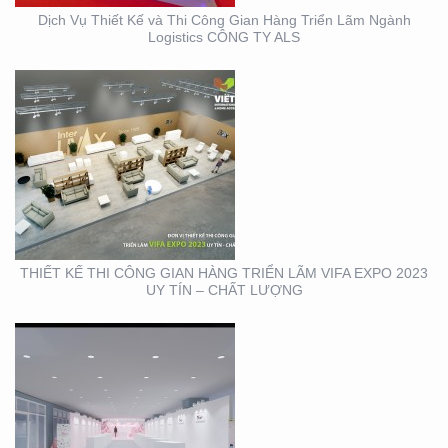
Dịch Vụ Thiết Kế và Thi Công Gian Hàng Triển Lãm Ngành
Logistics CÔNG TY ALS
THIẾT KẾ THI CÔNG
TRỌN GÓI SỰ KIỆN MỸ
PHẨM HÀN QUỐC
THIẾT KẾ THI CÔNG GIAN HÀNG TRIỂN LÃM VIFA EXPO 2023
UY TÍN – CHẤT LƯỢNG
THIẾT KẾ THI CÔNG
BẢNG HIỆU CỬA HÀNG