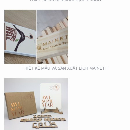
MẪU THIẾT KẾ LỊCH
TẾT
THIẾT KẾ MẪU VÀ SẢN XUẤT LỊCH MAINETTI
MẪU THIẾT KẾ THIỆP
TẾT RICHS