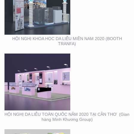
HỘI NGHỊ DA LIỄU
TOÀN QUỐC NĂM 2020
TẠI CẦN THƠ (GIAN
HÀNG MINH KHƯƠNG
GROUP)
HỘI NGHỊ KHOA HỌC DA LIỄU MIỀN NAM 2020 (BOOTH
TRANFA)
THIẾT KẾ – THI CÔNG
KỆ TRƯNG BÀY SẢN
PHẨM O’FOOD
HỘI NGHỊ DA LIỄU TOÀN QUỐC NĂM 2020 TẠI CẦN THƠ (Gian
hàng Minh Khương Group)