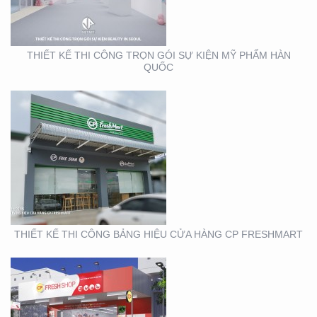
CP FRESHMART
THIẾT KẾ THI CÔNG TRỌN GÓI SỰ KIỆN MỸ PHẨM HÀN
QUỐC
THIẾT KẾ THI CÔNG
BẢNG HIỆU CHUỖI CỬA
HÀNG CP FRSHSHOP
THIẾT KẾ THI CÔNG BẢNG HIỆU CỬA HÀNG CP FRESHMART