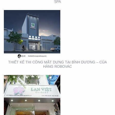
SPA
THIẾT KẾ THI CÔNG
BẢNG HIỆU QUẬN 1
THIẾT KẾ THI CÔNG MẶT DỰNG TẠI BÌNH DƯƠNG – CỦA
HÀNG ROBOVAC
THIẾT KẾ THI CÔNG
BẢNG HIỆU NHA KHOA
TẠI TP. HỒ CHÍ MINH