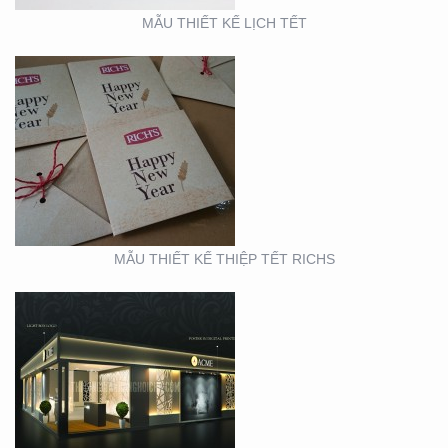
MẪU THIẾT KẾ LỊCH TẾT
BOOTH TRIỂN LÃM
ACME (HỘI CHỢ VIFA)
MẪU THIẾT KẾ THIỆP TẾT RICHS
BOOTH TRIỂN LÃM
CITIGYM ( TẠI HỘI CHỢ
EXPO_NOVOLAND)