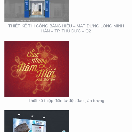
TƯỢNG
THIẾT KẾ THI CÔNG BẢNG HIỆU – MẶT DỰNG LONG MINH
HÂN – TP. THỦ ĐỨC – Q2
HỘI NGHỊ KHOA HỌC
DA LIỄU MIỀN NAM 2020
(BOOTH TRANFA)
Thiết kế thiệp điện tử độc đáo , ấn tượng