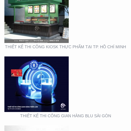
THIẾT KẾ THI CÔNG
GIAN HÀNG BLU SÀI
GÒN
THIẾT KẾ THI CÔNG KIOSK THỰC PHẨM TẠI TP. HỒ CHÍ MINH
THIẾT KẾ NHẬN DIỆN
THƯƠNG HIỆU MINH
THƯ ORCHIDS
BOUTIQUE VIETNAM
THIẾT KẾ THI CÔNG GIAN HÀNG BLU SÀI GÒN