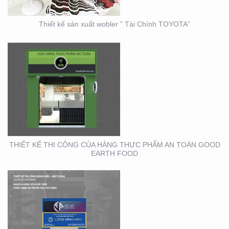
Thiết kế sản xuất wobler ” Tài Chính TOYOTA”
THIẾT KẾ THI CÔNG
BẢNG HIỆU – MẶT
DỰNG LONG MINH HÂN
– TP. THỦ ĐỨC – Q2
THIẾT KẾ THI CÔNG CỦA HÀNG THỰC PHẨM AN TOÀN GOOD
EARTH FOOD
THIẾT KẾ THIỆP ĐIỆN
TỬ ĐỘC ĐÁO , ẤN