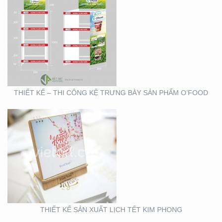
THIẾT KẾ SẢN XUẤT
LỊCH TẾT KIM PHONG
THIẾT KẾ – THI CÔNG KỆ TRƯNG BÀY SẢN PHẨM O’FOOD
THIẾT KẾ VÀ SẢN XUẤT
LỊCH HTV
THIẾT KẾ SẢN XUẤT LỊCH TẾT KIM PHONG