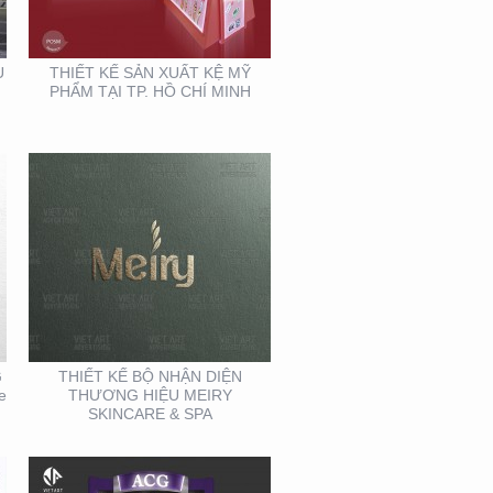
MEIRY SKINCARE & SPA
U
THIẾT KẾ SẢN XUẤT KỆ MỸ
PHẨM TẠI TP. HỒ CHÍ MINH
THIẾT KẾ THI CÔNG
GIAN HÀNG ACG –
TRIỂN LÃM NHA KHOA
G
THIẾT KẾ BỘ NHẬN DIỆN
e
THƯƠNG HIỆU MEIRY
SKINCARE & SPA