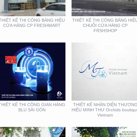
GÒN
THƯ ORCHIDS
BOUTIQUE VIETNAM
THIẾT KẾ THI CÔNG BẢNG HIỆU
THIẾT KẾ THI CÔNG BẢNG HIỆ
CỬA HÀNG CP FRESHMART
CHUỖI CỬA HÀNG CP
FRSHSHOP
THIẾT KẾ THI CÔNG
THIẾT KẾ THI CÔNG
BẢNG HIỆU QUẬN 1
BẢNG HIỆU NHA KHOA
TẠI TP. HỒ CHÍ MINH
THIẾT KẾ THI CÔNG GIAN HÀNG
THIẾT KẾ NHẬN DIỆN THƯƠN
BLU SÀI GÒN
HIỆU MINH THƯ Orchids boutiqu
Vietnam