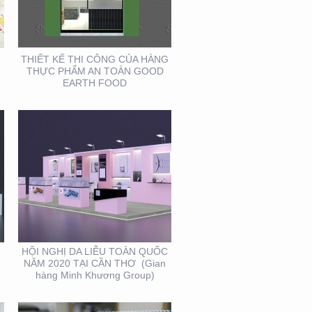
TOÀN QUỐC NĂM 2020
TẠI CẦN THƠ (GIAN
HÀNG MINH KHƯƠNG
GROUP)
THIẾT KẾ THI CÔNG CỦA HÀNG
THỰC PHẨM AN TOÀN GOOD
EARTH FOOD
THIẾT KẾ VÀ SẢN XUẤT
LỊCH FUBON
HỘI NGHỊ DA LIỄU TOÀN QUỐC
NĂM 2020 TẠI CẦN THƠ (Gian
hàng Minh Khương Group)