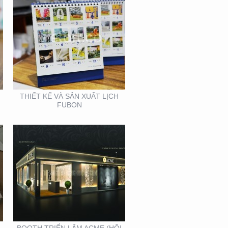
BOOTH TRIỂN LÃM
ACME (HỘI CHỢ VIFA)
THIẾT KẾ VÀ SẢN XUẤT LỊCH
FUBON
BOOTH INNOMATZ –
TRIỂN LÃM VIỆT BUILD
12-2019