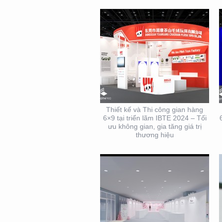
THIẾT KẾ THI CÔNG
TRỌN GÓI SỰ KIỆN MỸ
PHẨM HÀN QUỐC
Thiết kế và Thi công gian hàng
6×9 tại triển lãm IBTE 2024 – Tối
ưu không gian, gia tăng giá trị
thương hiệu
THIẾT KẾ THI CÔNG
KIOSK THỰC PHẨM TẠI