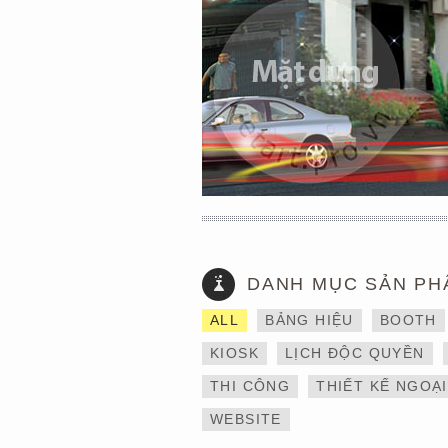
DANH MỤC SẢN PH
THIẾT KẾ VÀ THI CÔNG
ALL
BẢNG HIỆU
BOOTH
GIAN HÀNG 6×9 TẠI
TRIỂN LÃM IBTE 2024 –
KIOSK
LỊCH ĐỘC QUYỀN
TỐI ƯU KHÔNG GIAN,
GIA TĂNG GIÁ TRỊ
THI CÔNG
THIẾT KẾ NGOẠ
THƯƠNG HIỆU
WEBSITE