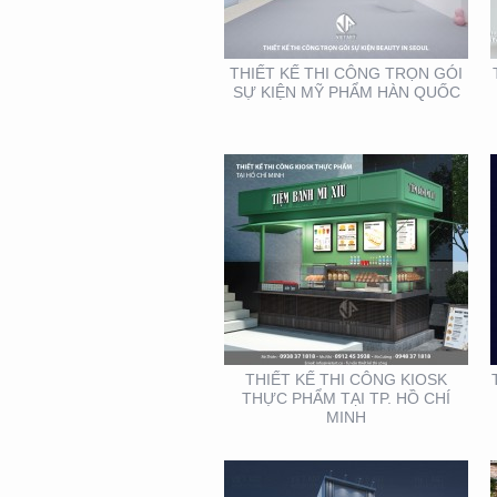
TP. HỒ CHÍ MINH
THIẾT KẾ THI CÔNG TRỌN GÓI
SỰ KIỆN MỸ PHẨM HÀN QUỐC
THIẾT KẾ THI CÔNG
MẶT DỰNG TẠI BÌNH
DƯƠNG – CỦA HÀNG
ROBOVAC
THIẾT KẾ THI CÔNG KIOSK
THỰC PHẨM TẠI TP. HỒ CHÍ
MINH