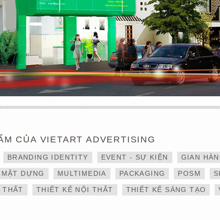
ẨM CỦA VIETART ADVERTISING
THIẾT KẾ VÀ THI CÔNG
DỊCH VỤ THIẾT KẾ VÀ
BRANDING IDENTITY
EVENT - SỰ KIỆN
GIAN HÀ
GIAN HÀNG 6×9 TẠI
THI CÔNG GIAN HÀNG
TRIỂN LÃM IBTE 2024 –
TRIỂN LÃM NGÀNH
MẶT DỰNG
MULTIMEDIA
PACKAGING
POSM
S
GIAN HÀNG BAZUUYU
LOGISTICS CÔNG TY
ALS
I THẤT
THIẾT KẾ NỘI THẤT
THIẾT KẾ SÁNG TẠO