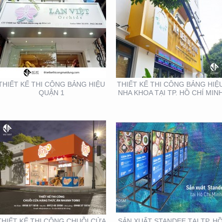
THIẾT KẾ THI CÔNG
SẢN XUẤT STANDEE TẠI
CHUỖI CỬA HÀNG
TP. HỒ CHÍ MINH
THỨC ĂN NHANH TORKI
THIẾT KẾ THI CÔNG BẢNG HIỆU
THIẾT KẾ THI CÔNG BẢNG HIỆ
QUẬN 1
NHA KHOA TẠI TP. HỒ CHÍ MIN
THIẾT KẾ SẢN XUẤT KỆ
THIẾT KẾ THI CÔNG KỆ
TRƯNG BÀY ĐẠI LÝ TẠI
TRƯNG BÀY SẢN PHẨM
TP. HỒ CHÍ MINH
TẠI TP. HỒ CHÍ MINH
THIẾT KẾ THI CÔNG CHUỖI CỬA
SẢN XUẤT STANDEE TẠI TP. H