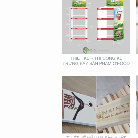
THIẾT KẾ MẪU VÀ SẢN
XUẤT LỊCH MAINETTI
THIẾT KẾ – THI CÔNG KỆ
TRƯNG BÀY SẢN PHẨM O’FOOD
BOOTH TRIỂN LÃM
CITIGYM ( TẠI HỘI CHỢ
EXPO_NOVOLAND)