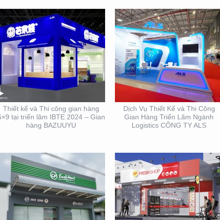
THIẾT KẾ THI CÔNG
THIẾT KẾ THI CÔNG
BẢNG HIỆU CỬA HÀNG
BẢNG HIỆU CHUỖI CỬA
CP FRESHMART
HÀNG CP FRSHSHOP
Thiết kế và Thi công gian hàng
Dịch Vụ Thiết Kế và Thi Công
6×9 tại triển lãm IBTE 2024 – Gian
Gian Hàng Triển Lãm Ngành
hàng BAZUUYU
Logistics CÔNG TY ALS
THIẾT KẾ THI CÔNG
THIẾT KẾ NHẬN DIỆN
GIAN HÀNG BLU SÀI
THƯƠNG HIỆU MINH