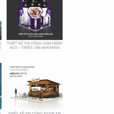
THIẾT KẾ THI CÔNG
KIOSK TẠI TP. HỒ CHÍ
MINH
U
THIẾT KẾ THI CÔNG GIAN HÀNG
H
ACG – TRIỂN LÃM NHA KHOA
THIẾT KẾ SẢN XUẤT
BOOTH SAMPLING TẠI
TP. HỒ CHÍ MINH
Ồ
THIẾT KẾ THI CÔNG KIOSK TẠI