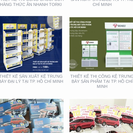
HÀNG THỨC ĂN NHANH TORKI
CHÍ MINH
THIẾT KẾ SẢN XUẤT TỜ
THIẾT KẾ SẢN XUẤT
RƠI TOYOTA
WOBLER ” TÀI CHÍNH
TOYOTA”
THIẾT KẾ SẢN XUẤT KỆ TRƯNG
THIẾT KẾ THI CÔNG KỆ TRƯN
BÀY ĐẠI LÝ TẠI TP. HỒ CHÍ MINH
BÀY SẢN PHẨM TẠI TP. HỒ CHÍ
MINH
THIẾT KẾ THIỆP ĐIỆN
HỘI NGHỊ KHOA HỌC