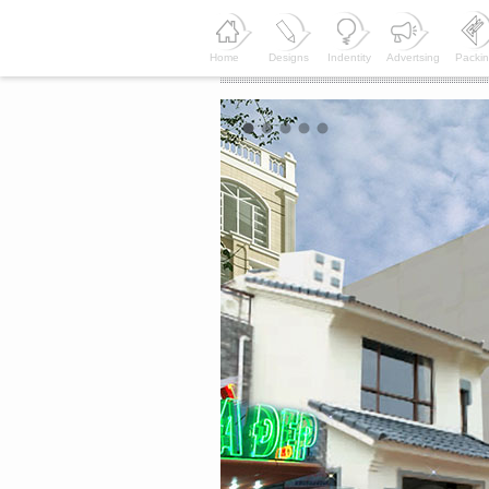
Home
Designs
Indentity
Advertsing
Packi