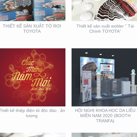
TỬ ĐỘC ĐÁO , ẤN
DA LIỄU MIỀN NAM 2020
TƯỢNG
(BOOTH TRANFA)
THIẾT KẾ SẢN XUẤT TỜ RƠI
Thiết kế sản xuất wobler ” Tài
TOYOTA
Chính TOYOTA”
THIẾT KẾ SẢN XUẤT
THIẾT KẾ VÀ SẢN XUẤT
LỊCH TẾT KIM PHONG
LỊCH HTV
Thiết kế thiệp điện tử độc đáo , ấn
HỘI NGHỊ KHOA HỌC DA LIỄU
tượng
MIỀN NAM 2020 (BOOTH
TRANFA)