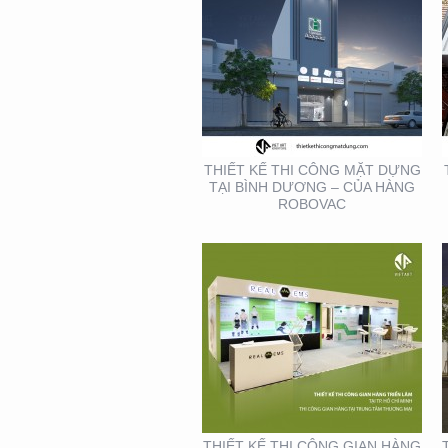
THIẾT KẾ THI CÔNG
GIAN HÀNG REAL EMS
TẠI TTTM
THIẾT KẾ THI CÔNG MẶT DỰNG
TẠI BÌNH DƯƠNG – CỦA HÀNG
ROBOVAC
THIẾT KẾ- THI CÔNG
BẢNG HIỆU ” NHA KHOA
NH
THIẾT KẾ THI CÔNG GIAN HÀNG