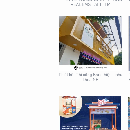
REAL EMS TẠI TTTM
THIẾT KẾ THI CÔNG XE
BÁN HÀNG LƯU ĐỘNG
Thiết kế- Thi công Bảng hiệu ” nha
khoa NH
THIẾT KẾ THI CÔNG