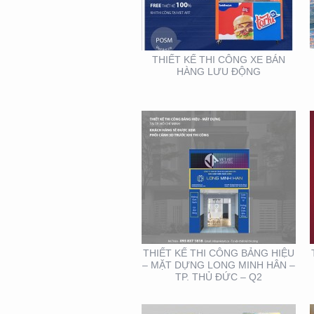
BẢNG HIỆU – MẶT
DỰNG LONG MINH HÂN
– TP. THỦ ĐỨC – Q2
THIẾT KẾ THI CÔNG XE BÁN
HÀNG LƯU ĐỘNG
THIẾT KẾ – THI CÔNG
KỆ TRƯNG BÀY SẢN
PHẨM O’FOOD
THIẾT KẾ THI CÔNG BẢNG HIỆU
– MẶT DỰNG LONG MINH HÂN –
TP. THỦ ĐỨC – Q2