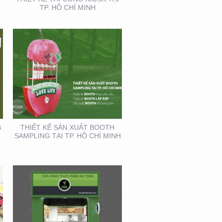
TP. HỒ CHÍ MINH
THIẾT KẾ THI CÔNG
CỦA HÀNG THỰC PHẨM
AN TOÀN GOOD EARTH
FOOD
G
THIẾT KẾ SẢN XUẤT BOOTH
SAMPLING TẠI TP. HỒ CHÍ MINH
HỘI NGHỊ DA LIỄU