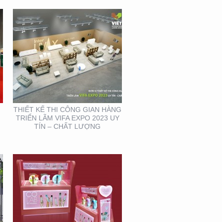
THIẾT KẾ SẢN XUẤT KỆ
MỸ PHẨM TẠI TP. HỒ
CHÍ MINH
THIẾT KẾ THI CÔNG GIAN HÀNG
TRIỂN LÃM VIFA EXPO 2023 UY
TÍN – CHẤT LƯỢNG
THIẾT KẾ BỘ NHẬN
DIỆN THƯƠNG HIỆU