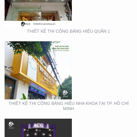
TẠI TP. HỒ CHÍ MINH
THIẾT KẾ THI CÔNG BẢNG HIỆU QUẬN 1
THIẾT KẾ THI CÔNG
GIAN HÀNG ACG –
TRIỂN LÃM NHA KHOA
THIẾT KẾ THI CÔNG BẢNG HIỆU NHA KHOA TẠI TP. HỒ CHÍ
MINH