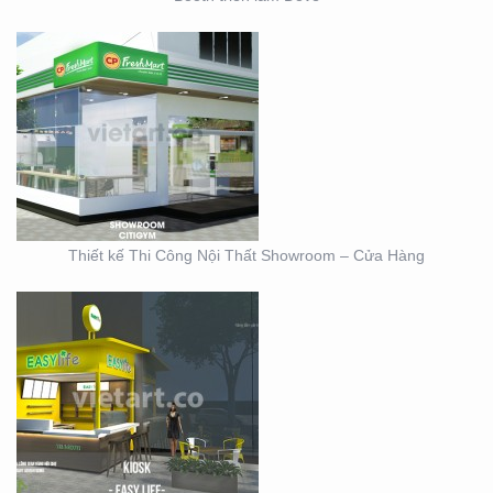
THIẾT KẾ KIOSK TRÀ
SỮA EASY LIFE
Thiết kế Thi Công Nội Thất Showroom – Cửa Hàng
MẪU THIẾT KẾ KIOSK
HOANG GIA