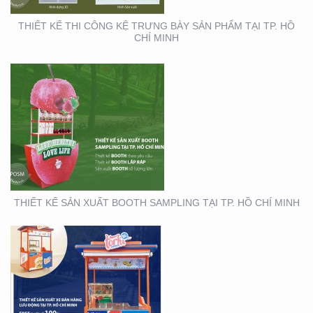
THIẾT KẾ THI CÔNG KỆ TRƯNG BÀY SẢN PHẨM TẠI TP. HỒ
CHÍ MINH
THIẾT KẾ THI CÔNG XE
BÁN HÀNG LƯU ĐỘNG
THIẾT KẾ SẢN XUẤT BOOTH SAMPLING TẠI TP. HỒ CHÍ MINH
THIẾT KẾ SẢN XUẤT TỜ
RƠI TOYOTA