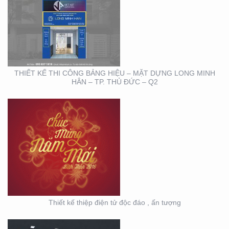
THIẾT KẾ THIỆP ĐIỆN
TỬ ĐỘC ĐÁO , ẤN
TƯỢNG
THIẾT KẾ THI CÔNG BẢNG HIỆU – MẶT DỰNG LONG MINH
HÂN – TP. THỦ ĐỨC – Q2
HỘI NGHỊ KHOA HỌC
DA LIỄU MIỀN NAM 2020
(BOOTH TRANFA)
Thiết kế thiệp điện tử độc đáo , ấn tượng