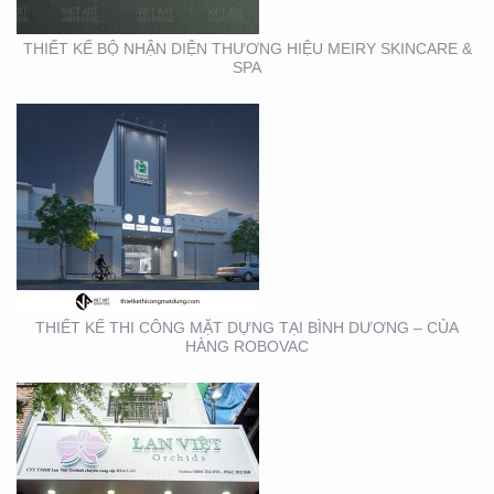
THIẾT KẾ BỘ NHẬN DIỆN THƯƠNG HIỆU MEIRY SKINCARE &
SPA
THIẾT KẾ THI CÔNG
BẢNG HIỆU QUẬN 1
THIẾT KẾ THI CÔNG MẶT DỰNG TẠI BÌNH DƯƠNG – CỦA
HÀNG ROBOVAC
THIẾT KẾ THI CÔNG
BẢNG HIỆU NHA KHOA