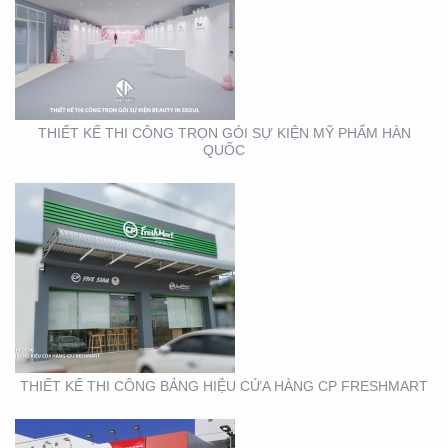
THIẾT KẾ THI CÔNG
BẢNG HIỆU CỬA HÀNG
CP FRESHMART
THIẾT KẾ THI CÔNG TRỌN GÓI SỰ KIỆN MỸ PHẨM HÀN
QUỐC
THIẾT KẾ THI CÔNG
BẢNG HIỆU CHUỖI CỬA
HÀNG CP FRSHSHOP
THIẾT KẾ THI CÔNG BẢNG HIỆU CỬA HÀNG CP FRESHMART