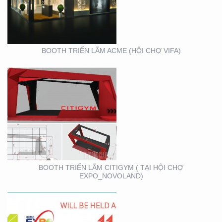
EXPO_NOVOLAND)
BOOTH TRIỂN LÃM ACME (HỘI CHỢ VIFA)
VIFA EXPO 2020 – TƯ
VẤN THIẾT KẾ THI
CÔNG GIAN HÀNG
TRIỂN LÃM
BOOTH TRIỂN LÃM CITIGYM ( TẠI HỘI CHỢ
EXPO_NOVOLAND)