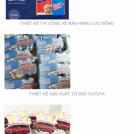
THIẾT KẾ THI CÔNG XE BÁN HÀNG LƯU ĐỘNG
THIẾT KẾ SẢN XUẤT
WOBLER ” TÀI CHÍNH
TOYOTA”
THIẾT KẾ SẢN XUẤT TỜ RƠI TOYOTA
THIẾT KẾ THI CÔNG
CỦA HÀNG THỰC PHẨM