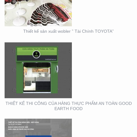
AN TOÀN GOOD EARTH
FOOD
Thiết kế sản xuất wobler ” Tài Chính TOYOTA”
THIẾT KẾ THI CÔNG
BẢNG HIỆU – MẶT
DỰNG LONG MINH HÂN
– TP. THỦ ĐỨC – Q2
THIẾT KẾ THI CÔNG CỦA HÀNG THỰC PHẨM AN TOÀN GOOD
EARTH FOOD