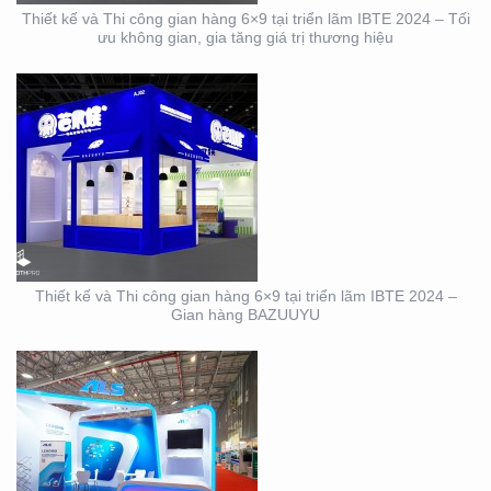
Thiết kế và Thi công gian hàng 6×9 tại triển lãm IBTE 2024 – Tối
ưu không gian, gia tăng giá trị thương hiệu
DỊCH VỤ THIẾT KẾ VÀ
THI CÔNG GIAN HÀNG
TRIỂN LÃM NGÀNH
LOGISTICS CÔNG TY
ALS
Thiết kế và Thi công gian hàng 6×9 tại triển lãm IBTE 2024 –
Gian hàng BAZUUYU
THIẾT KẾ THI CÔNG
GIAN HÀNG TRIỂN LÃM