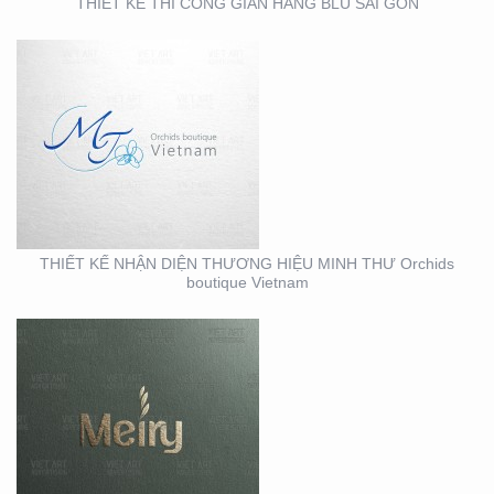
THIẾT KẾ THI CÔNG GIAN HÀNG BLU SÀI GÒN
THIẾT KẾ BỘ NHẬN
DIỆN THƯƠNG HIỆU
MEIRY SKINCARE & SPA
THIẾT KẾ NHẬN DIỆN THƯƠNG HIỆU MINH THƯ Orchids
boutique Vietnam
THIẾT KẾ THI CÔNG
MẶT DỰNG TẠI BÌNH
DƯƠNG – CỦA HÀNG
ROBOVAC