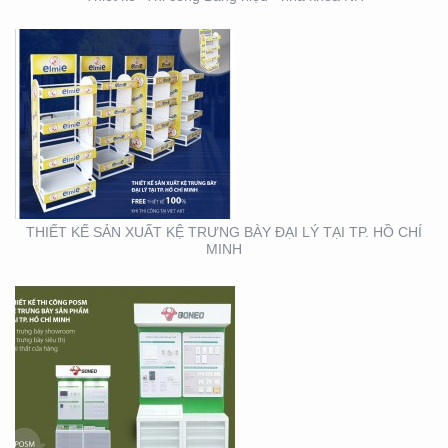
THIẾT KẾ THI CÔNG KỆ
TRƯNG BÀY SẢN PHẨM
TẠI TP. HỒ CHÍ MINH
THIẾT KẾ SẢN XUẤT KỆ TRƯNG BÀY ĐẠI LÝ TẠI TP. HỒ CHÍ
MINH
THIẾT KẾ SẢN XUẤT
BOOTH SAMPLING TẠI
TP. HỒ CHÍ MINH