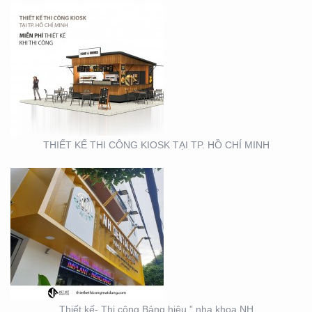
THIẾT KẾ- THI CÔNG
BẢNG HIỆU ” NHA KHOA
NH
THIẾT KẾ THI CÔNG KIOSK TẠI TP. HỒ CHÍ MINH
THIẾT KẾ SẢN XUẤT KỆ
TRƯNG BÀY ĐẠI LÝ TẠI
TP. HỒ CHÍ MINH
Thiết kế- Thi công Bảng hiệu ” nha khoa NH