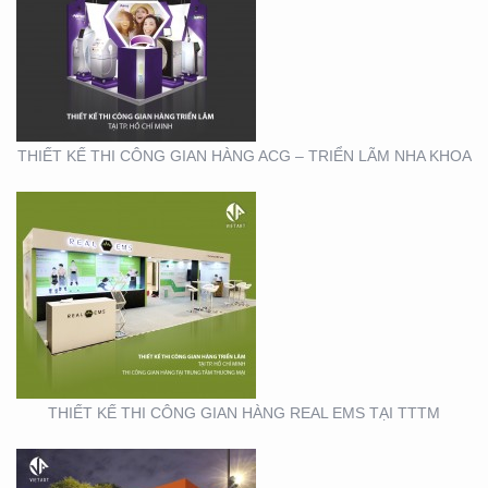
THIẾT KẾ THI CÔNG
GIAN HÀNG REAL EMS
TẠI TTTM
THIẾT KẾ THI CÔNG GIAN HÀNG ACG – TRIỂN LÃM NHA KHOA
THIẾT KẾ THI CÔNG
CHUỖI CỬA HÀNG
THỨC ĂN NHANH TORKI
THIẾT KẾ THI CÔNG GIAN HÀNG REAL EMS TẠI TTTM