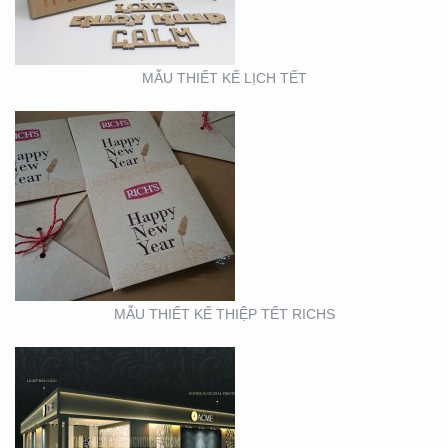
MẪU THIẾT KẾ LỊCH TẾT
BOOTH TRIỂN LÃM
ACME (HỘI CHỢ VIFA)
MẪU THIẾT KẾ THIỆP TẾT RICHS
BOOTH TRIỂN LÃM
CITIGYM ( TẠI HỘI CHỢ