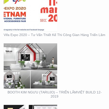
BOOTH KIM NGƯU
(TARUJO) – TRIỂN
LÃMVIỆT BUILD 12-2019
Vifa Expo 2020 – Tư Vấn Thiết Kế Thi Công Gian Hàng Triển Lãm
BOOTH INNOMATZ –
TRIỂN LÃM VIỆT BUILD
12-2019
BOOTH KIM NGƯU (TARUJO) – TRIỂN LÃMVIỆT BUILD 12-
2019