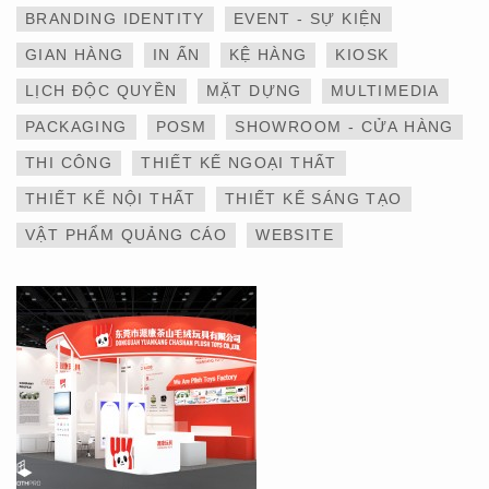
BRANDING IDENTITY
EVENT - SỰ KIỆN
GIAN HÀNG
IN ẤN
KỆ HÀNG
KIOSK
LỊCH ĐỘC QUYỀN
MẶT DỰNG
MULTIMEDIA
THIẾT KẾ VÀ THI CÔNG
PACKAGING
POSM
SHOWROOM - CỬA HÀNG
GIAN HÀNG 6×9 TẠI
TRIỂN LÃM IBTE 2024 –
THI CÔNG
THIẾT KẾ NGOẠI THẤT
TỐI ƯU KHÔNG GIAN,
GIA TĂNG GIÁ TRỊ
THIẾT KẾ NỘI THẤT
THIẾT KẾ SÁNG TẠO
THƯƠNG HIỆU
VẬT PHẨM QUẢNG CÁO
WEBSITE
THIẾT KẾ VÀ THI CÔNG
GIAN HÀNG 6×9 TẠI
TRIỂN LÃM IBTE 2024 –
GIAN HÀNG BAZUUYU