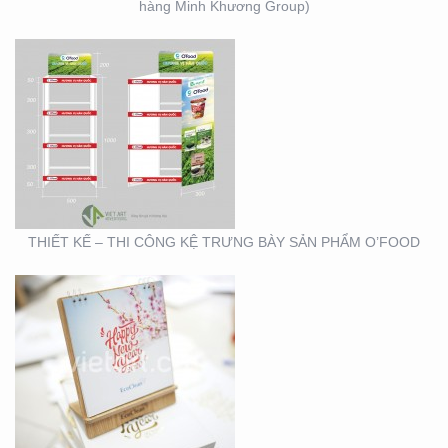
hàng Minh Khương Group)
THIẾT KẾ SẢN XUẤT
LỊCH TẾT KIM PHONG
THIẾT KẾ – THI CÔNG KỆ TRƯNG BÀY SẢN PHẨM O’FOOD
THIẾT KẾ VÀ SẢN XUẤT
LỊCH HTV