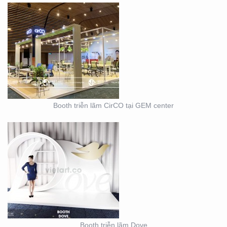
BOOTH TRIỄN LÃM
DOVE
Booth triễn lãm CirCO tại GEM center
THIẾT KẾ THI CÔNG
NỘI THẤT SHOWROOM
– CỬA HÀNG
Booth triễn lãm Dove