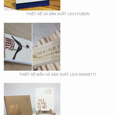
THIẾT KẾ VÀ SẢN XUẤT LỊCH FUBON
MẪU THIẾT KẾ LỊCH
TẾT
THIẾT KẾ MẪU VÀ SẢN XUẤT LỊCH MAINETTI
MẪU THIẾT KẾ THIỆP
TẾT RICHS