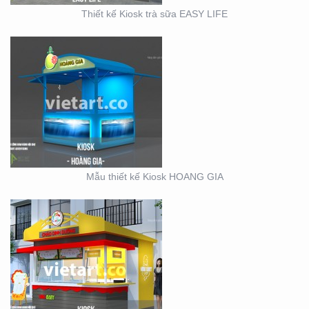
Thiết kế Kiosk trà sữa EASY LIFE
KIOSK CHÁO VINA BABY
Mẫu thiết kế Kiosk HOANG GIA
SỰ KIỆN CÔNG TY ĐIỆN
LỰC EVN HẢI PHÒNG