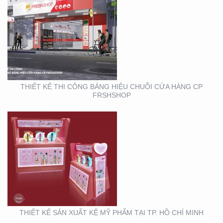
THIẾT KẾ SẢN XUẤT KỆ
MỸ PHẨM TẠI TP. HỒ
CHÍ MINH
THIẾT KẾ THI CÔNG BẢNG HIỆU CHUỖI CỬA HÀNG CP
FRSHSHOP
THIẾT KẾ THI CÔNG
KIOSK THỰC PHẨM TẠI
TP. HỒ CHÍ MINH
THIẾT KẾ SẢN XUẤT KỆ MỸ PHẨM TẠI TP. HỒ CHÍ MINH