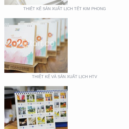
THIẾT KẾ SẢN XUẤT LỊCH TẾT KIM PHONG
THIẾT KẾ VÀ SẢN XUẤT
LỊCH FUBON
THIẾT KẾ VÀ SẢN XUẤT LỊCH HTV
THIẾT KẾ MẪU VÀ SẢN
XUẤT LỊCH MAINETTI