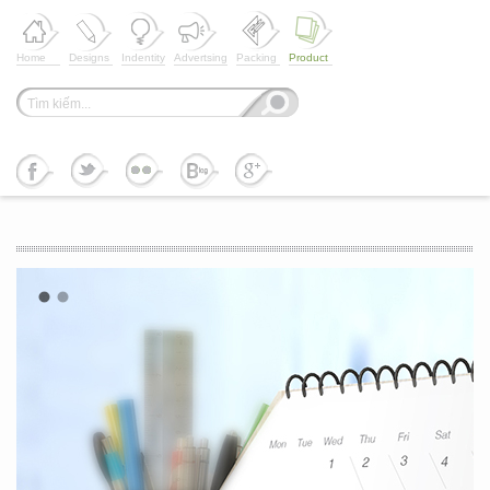
Home
Designs
Indentity
Advertsing
Packing
Product