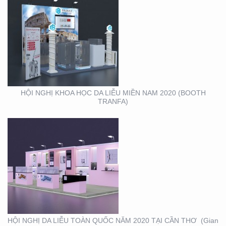
HỘI NGHỊ DA LIỄU
TOÀN QUỐC NĂM 2020
TẠI CẦN THƠ (GIAN
HÀNG MINH KHƯƠNG
GROUP)
HỘI NGHỊ KHOA HỌC DA LIỄU MIỀN NAM 2020 (BOOTH
TRANFA)
THIẾT KẾ – THI CÔNG
KỆ TRƯNG BÀY SẢN
PHẨM O’FOOD
HỘI NGHỊ DA LIỄU TOÀN QUỐC NĂM 2020 TẠI CẦN THƠ (Gian