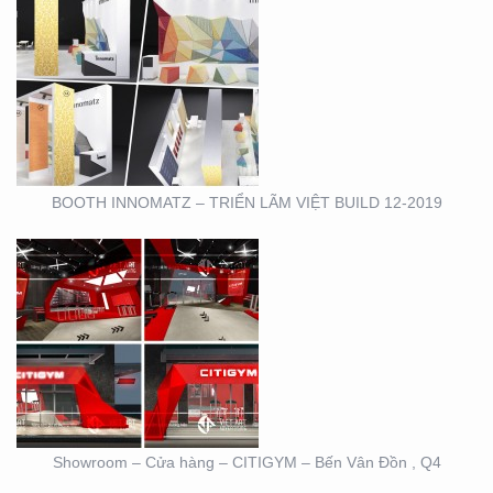
SHOWROOM – CỬA
HÀNG – CITIGYM – BẾN
VÂN ĐỒN , Q4
BOOTH INNOMATZ – TRIỂN LÃM VIỆT BUILD 12-2019
BOOTH TRIỄN LÃM
CIRCO TẠI GEM
CENTER
Showroom – Cửa hàng – CITIGYM – Bến Vân Đồn , Q4