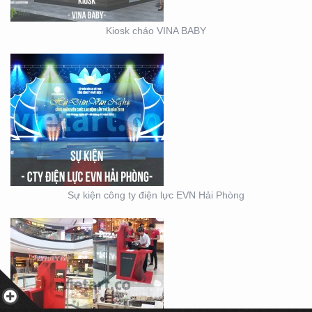
Kiosk cháo VINA BABY
BOOTH BÁN HÀNG MINI
– THIẾT KẾ SẢN XUẤT
MẪU BOOTH CITIGYM –
Sự kiện công ty điện lực EVN Hải Phòng
THIẾT KẾ THI CÔNG
MẪU GIAN KITCHEN
KONCEPT