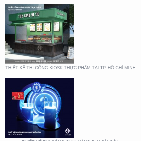
THIẾT KẾ THI CÔNG
GIAN HÀNG BLU SÀI
GÒN
THIẾT KẾ THI CÔNG KIOSK THỰC PHẨM TẠI TP. HỒ CHÍ MINH
THIẾT KẾ NHẬN DIỆN
THƯƠNG HIỆU MINH
THƯ ORCHIDS
BOUTIQUE VIETNAM