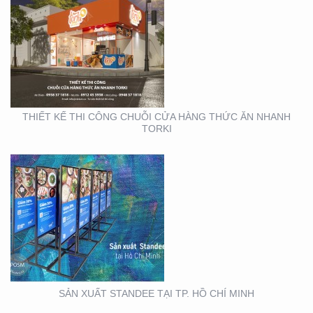
SẢN XUẤT STANDEE TẠI
TP. HỒ CHÍ MINH
THIẾT KẾ THI CÔNG CHUỖI CỬA HÀNG THỨC ĂN NHANH
TORKI
THIẾT KẾ THI CÔNG
KIOSK TẠI TP. HỒ CHÍ
MINH
SẢN XUẤT STANDEE TẠI TP. HỒ CHÍ MINH