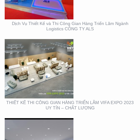
VIFA EXPO 2023 UY TÍN
– CHẤT LƯỢNG
Dịch Vụ Thiết Kế và Thi Công Gian Hàng Triển Lãm Ngành
Logistics CÔNG TY ALS
THIẾT KẾ THI CÔNG
TRỌN GÓI SỰ KIỆN MỸ
PHẨM HÀN QUỐC
THIẾT KẾ THI CÔNG GIAN HÀNG TRIỂN LÃM VIFA EXPO 2023
UY TÍN – CHẤT LƯỢNG