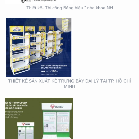
Thiết kế- Thi công Bảng hiệu ” nha khoa NH
THIẾT KẾ THI CÔNG KỆ
TRƯNG BÀY SẢN PHẨM
TẠI TP. HỒ CHÍ MINH
THIẾT KẾ SẢN XUẤT KỆ TRƯNG BÀY ĐẠI LÝ TẠI TP. HỒ CHÍ
MINH
THIẾT KẾ SẢN XUẤT
BOOTH SAMPLING TẠI
TP. HỒ CHÍ MINH