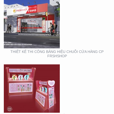
THIẾT KẾ SẢN XUẤT KỆ
MỸ PHẨM TẠI TP. HỒ
CHÍ MINH
THIẾT KẾ THI CÔNG BẢNG HIỆU CHUỖI CỬA HÀNG CP
FRSHSHOP
THIẾT KẾ THI CÔNG
KIOSK THỰC PHẨM TẠI
TP. HỒ CHÍ MINH