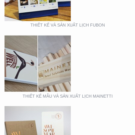
THIẾT KẾ VÀ SẢN XUẤT LỊCH FUBON
MẪU THIẾT KẾ LỊCH
TẾT
THIẾT KẾ MẪU VÀ SẢN XUẤT LỊCH MAINETTI
MẪU THIẾT KẾ THIỆP
TẾT RICHS