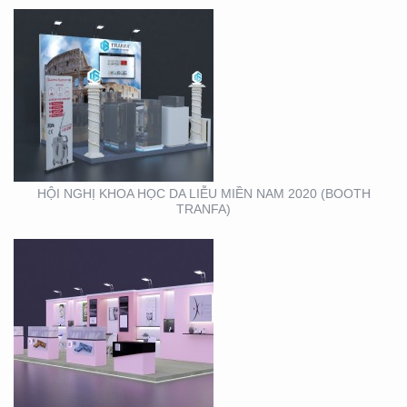
HỘI NGHỊ DA LIỄU
TOÀN QUỐC NĂM 2020
TẠI CẦN THƠ (GIAN
HÀNG MINH KHƯƠNG
GROUP)
HỘI NGHỊ KHOA HỌC DA LIỄU MIỀN NAM 2020 (BOOTH
TRANFA)
THIẾT KẾ – THI CÔNG
KỆ TRƯNG BÀY SẢN
PHẨM O’FOOD