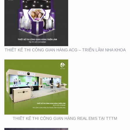
THIẾT KẾ THI CÔNG
GIAN HÀNG REAL EMS
TẠI TTTM
THIẾT KẾ THI CÔNG GIAN HÀNG ACG – TRIỂN LÃM NHA KHOA
THIẾT KẾ THI CÔNG
CHUỖI CỬA HÀNG
THỨC ĂN NHANH TORKI
THIẾT KẾ THI CÔNG GIAN HÀNG REAL EMS TẠI TTTM