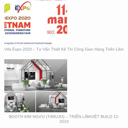
BOOTH KIM NGƯU
(TARUJO) – TRIỂN
LÃMVIỆT BUILD 12-2019
Vifa Expo 2020 – Tư Vấn Thiết Kế Thi Công Gian Hàng Triển Lãm
BOOTH INNOMATZ –
TRIỂN LÃM VIỆT BUILD
12-2019
BOOTH KIM NGƯU (TARUJO) – TRIỂN LÃMVIỆT BUILD 12-
2019