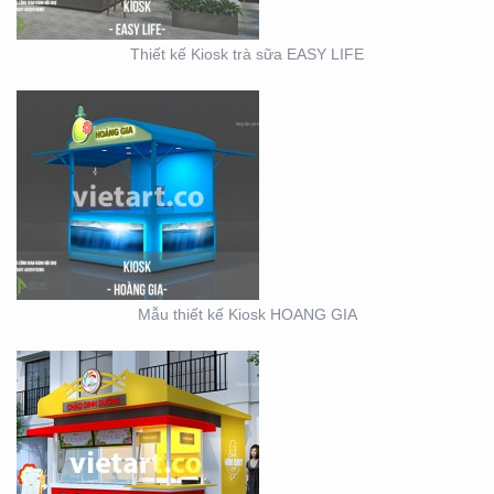
Thiết kế Kiosk trà sữa EASY LIFE
KIOSK CHÁO VINA BABY
Mẫu thiết kế Kiosk HOANG GIA
SỰ KIỆN CÔNG TY ĐIỆN
LỰC EVN HẢI PHÒNG