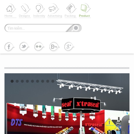
Home
Designs
Indentity
Advertsing
Packing
Product