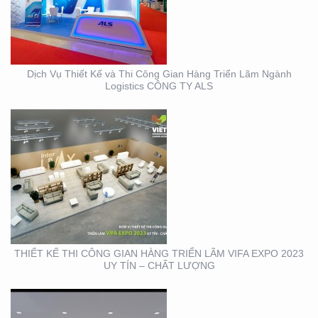
GIAN HÀNG TRIỂN LÃM
VIFA EXPO 2023 UY TÍN
– CHẤT LƯỢNG
Dịch Vụ Thiết Kế và Thi Công Gian Hàng Triển Lãm Ngành
Logistics CÔNG TY ALS
THIẾT KẾ THI CÔNG
TRỌN GÓI SỰ KIỆN MỸ
PHẨM HÀN QUỐC
THIẾT KẾ THI CÔNG GIAN HÀNG TRIỂN LÃM VIFA EXPO 2023
UY TÍN – CHẤT LƯỢNG