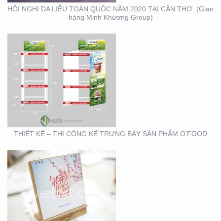
HỘI NGHỊ DA LIỄU TOÀN QUỐC NĂM 2020 TẠI CẦN THƠ (Gian
hàng Minh Khương Group)
THIẾT KẾ SẢN XUẤT
LỊCH TẾT KIM PHONG
THIẾT KẾ – THI CÔNG KỆ TRƯNG BÀY SẢN PHẨM O’FOOD
THIẾT KẾ VÀ SẢN XUẤT
LỊCH HTV