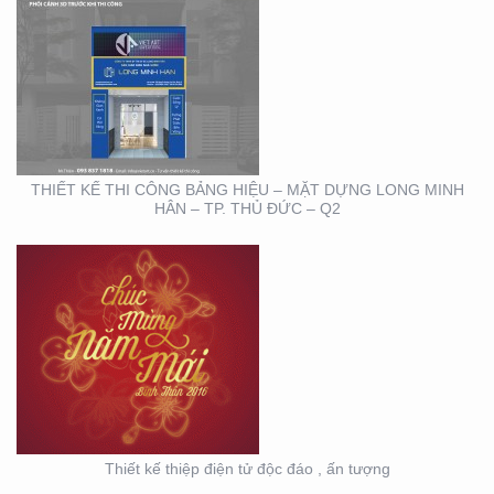
THIẾT KẾ THIỆP ĐIỆN
TỬ ĐỘC ĐÁO , ẤN
TƯỢNG
THIẾT KẾ THI CÔNG BẢNG HIỆU – MẶT DỰNG LONG MINH
HÂN – TP. THỦ ĐỨC – Q2
HỘI NGHỊ KHOA HỌC
DA LIỄU MIỀN NAM 2020
(BOOTH TRANFA)
Thiết kế thiệp điện tử độc đáo , ấn tượng