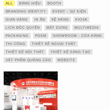
ALL
BẢNG HIỆU
BOOTH
BRANDING IDENTITY
EVENT - SỰ KIỆN
GIAN HÀNG
IN ẤN
KỆ HÀNG
KIOSK
LỊCH ĐỘC QUYỀN
MẶT DỰNG
MULTIMEDIA
THIẾT KẾ VÀ THI CÔNG
PACKAGING
POSM
SHOWROOM - CỬA HÀNG
GIAN HÀNG 6×9 TẠI
TRIỂN LÃM IBTE 2024 –
THI CÔNG
THIẾT KẾ NGOẠI THẤT
TỐI ƯU KHÔNG GIAN,
GIA TĂNG GIÁ TRỊ
THIẾT KẾ NỘI THẤT
THIẾT KẾ SÁNG TẠO
THƯƠNG HIỆU
VẬT PHẨM QUẢNG CÁO
WEBSITE
THIẾT KẾ VÀ THI CÔNG
GIAN HÀNG 6×9 TẠI
TRIỂN LÃM IBTE 2024 –
GIAN HÀNG BAZUUYU