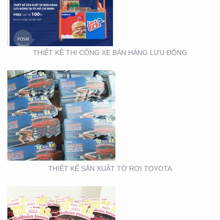
THIẾT KẾ THI CÔNG XE BÁN HÀNG LƯU ĐỘNG
THIẾT KẾ SẢN XUẤT
WOBLER ” TÀI CHÍNH
TOYOTA”
THIẾT KẾ SẢN XUẤT TỜ RƠI TOYOTA