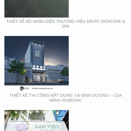
DƯƠNG – CỦA HÀNG
ROBOVAC
THIẾT KẾ BỘ NHẬN DIỆN THƯƠNG HIỆU MEIRY SKINCARE &
SPA
THIẾT KẾ THI CÔNG
BẢNG HIỆU QUẬN 1
THIẾT KẾ THI CÔNG MẶT DỰNG TẠI BÌNH DƯƠNG – CỦA
HÀNG ROBOVAC