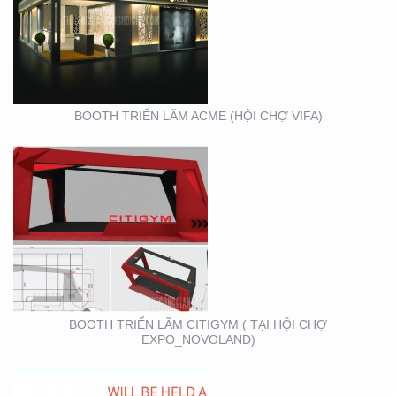
BOOTH TRIỂN LÃM
CITIGYM ( TẠI HỘI CHỢ
EXPO_NOVOLAND)
BOOTH TRIỂN LÃM ACME (HỘI CHỢ VIFA)
VIFA EXPO 2020 – TƯ
VẤN THIẾT KẾ THI
CÔNG GIAN HÀNG
TRIỂN LÃM
BOOTH TRIỂN LÃM CITIGYM ( TẠI HỘI CHỢ
EXPO_NOVOLAND)