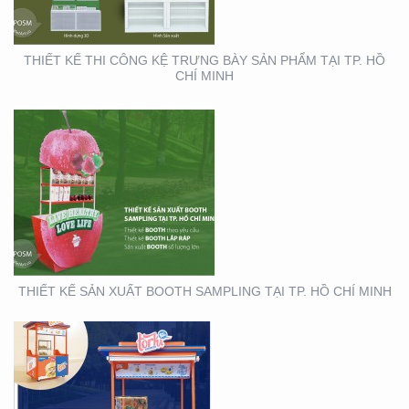
THIẾT KẾ THI CÔNG KỆ TRƯNG BÀY SẢN PHẨM TẠI TP. HỒ
CHÍ MINH
THIẾT KẾ THI CÔNG XE
BÁN HÀNG LƯU ĐỘNG
THIẾT KẾ SẢN XUẤT BOOTH SAMPLING TẠI TP. HỒ CHÍ MINH
THIẾT KẾ SẢN XUẤT TỜ
RƠI TOYOTA