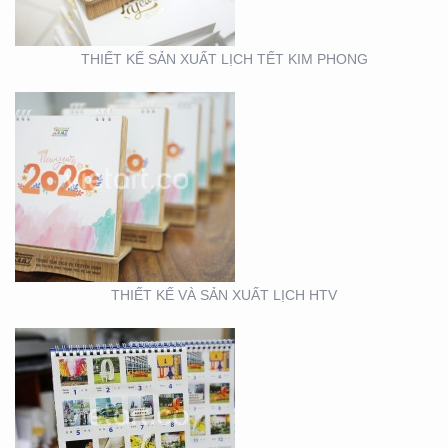
THIẾT KẾ SẢN XUẤT LỊCH TẾT KIM PHONG
THIẾT KẾ VÀ SẢN XUẤT
LỊCH FUBON
THIẾT KẾ VÀ SẢN XUẤT LỊCH HTV
THIẾT KẾ MẪU VÀ SẢN
XUẤT LỊCH MAINETTI