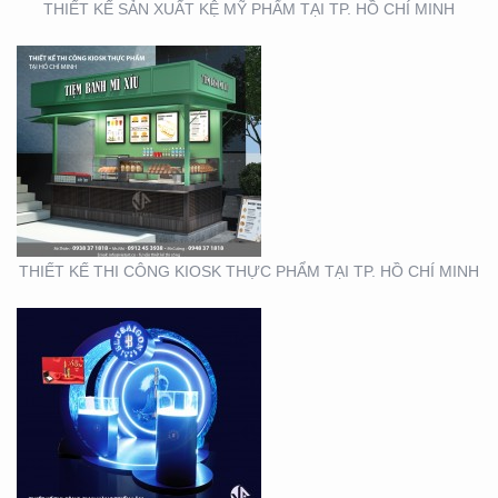
THIẾT KẾ SẢN XUẤT KỆ MỸ PHẨM TẠI TP. HỒ CHÍ MINH
THIẾT KẾ THI CÔNG
GIAN HÀNG BLU SÀI
GÒN
THIẾT KẾ THI CÔNG KIOSK THỰC PHẨM TẠI TP. HỒ CHÍ MINH
THIẾT KẾ NHẬN DIỆN
THƯƠNG HIỆU MINH
THƯ ORCHIDS
BOUTIQUE VIETNAM