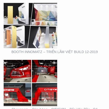
SHOWROOM – CỬA
HÀNG – CITIGYM – BẾN
VÂN ĐỒN , Q4
BOOTH INNOMATZ – TRIỂN LÃM VIỆT BUILD 12-2019
BOOTH TRIỄN LÃM
CIRCO TẠI GEM
CENTER