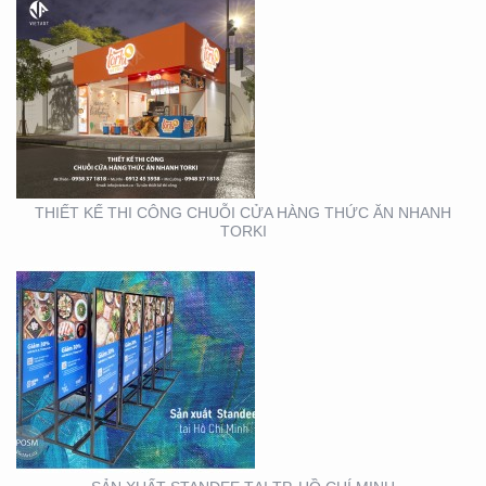
SẢN XUẤT STANDEE TẠI
TP. HỒ CHÍ MINH
THIẾT KẾ THI CÔNG CHUỖI CỬA HÀNG THỨC ĂN NHANH
TORKI
THIẾT KẾ THI CÔNG
KIOSK TẠI TP. HỒ CHÍ
MINH