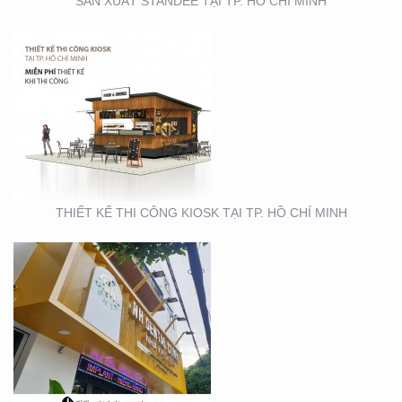
SẢN XUẤT STANDEE TẠI TP. HỒ CHÍ MINH
THIẾT KẾ- THI CÔNG
BẢNG HIỆU ” NHA KHOA
NH
THIẾT KẾ THI CÔNG KIOSK TẠI TP. HỒ CHÍ MINH
THIẾT KẾ SẢN XUẤT KỆ
TRƯNG BÀY ĐẠI LÝ TẠI
TP. HỒ CHÍ MINH