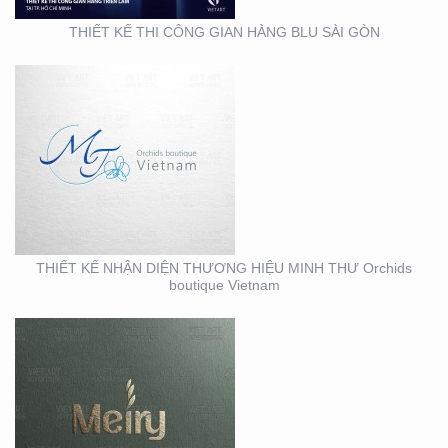
THIẾT KẾ THI CÔNG GIAN HÀNG BLU SÀI GÒN
THIẾT KẾ BỘ NHẬN
DIỆN THƯƠNG HIỆU
MEIRY SKINCARE & SPA
THIẾT KẾ NHẬN DIỆN THƯƠNG HIỆU MINH THƯ Orchids
boutique Vietnam
THIẾT KẾ THI CÔNG
MẶT DỰNG TẠI BÌNH