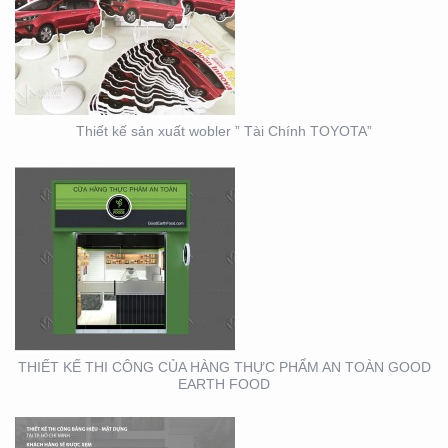
THIẾT KẾ THI CÔNG
CỦA HÀNG THỰC PHẨM
AN TOÀN GOOD EARTH
FOOD
Thiết kế sản xuất wobler ” Tài Chính TOYOTA”
THIẾT KẾ THI CÔNG
BẢNG HIỆU – MẶT
DỰNG LONG MINH HÂN
– TP. THỦ ĐỨC – Q2
THIẾT KẾ THI CÔNG CỦA HÀNG THỰC PHẨM AN TOÀN GOOD
EARTH FOOD