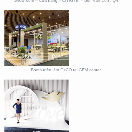
Showroom – Cửa hàng – CITIGYM – Bến Vân Đồn , Q4
BOOTH TRIỄN LÃM
DOVE
Booth triễn lãm CirCO tại GEM center
THIẾT KẾ THI CÔNG
NỘI THẤT SHOWROOM
– CỬA HÀNG