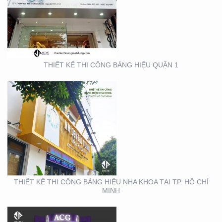
THIẾT KẾ THI CÔNG
BẢNG HIỆU NHA KHOA
TẠI TP. HỒ CHÍ MINH
THIẾT KẾ THI CÔNG BẢNG HIỆU QUẬN 1
THIẾT KẾ THI CÔNG
GIAN HÀNG ACG –
TRIỂN LÃM NHA KHOA
THIẾT KẾ THI CÔNG BẢNG HIỆU NHA KHOA TẠI TP. HỒ CHÍ
MINH