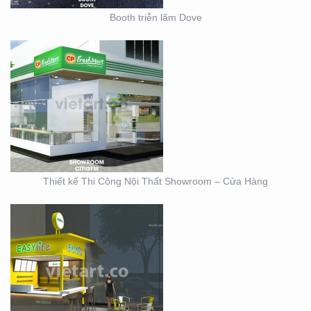
Booth triễn lãm Dove
THIẾT KẾ KIOSK TRÀ
SỮA EASY LIFE
Thiết kế Thi Công Nội Thất Showroom – Cửa Hàng
MẪU THIẾT KẾ KIOSK
HOANG GIA