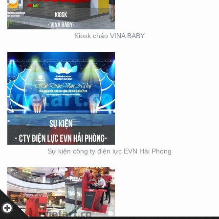
Kiosk cháo VINA BABY
BOOTH BÁN HÀNG MINI
– THIẾT KẾ SẢN XUẤT
MẪU BOOTH CITIGYM –
Sự kiện công ty điện lực EVN Hải Phòng
THIẾT KẾ THI CÔNG
MẪU GIAN KITCHEN