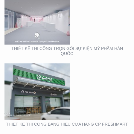
THIẾT KẾ THI CÔNG
BẢNG HIỆU CỬA HÀNG
CP FRESHMART
THIẾT KẾ THI CÔNG TRỌN GÓI SỰ KIỆN MỸ PHẨM HÀN
QUỐC
THIẾT KẾ THI CÔNG
BẢNG HIỆU CHUỖI CỬA
HÀNG CP FRSHSHOP
THIẾT KẾ THI CÔNG BẢNG HIỆU CỬA HÀNG CP FRESHMART