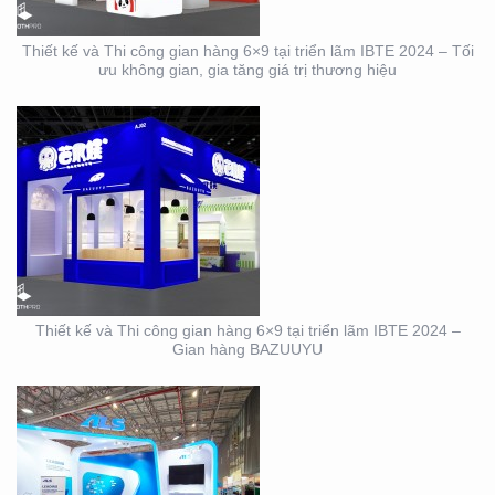
Thiết kế và Thi công gian hàng 6×9 tại triển lãm IBTE 2024 – Tối
ưu không gian, gia tăng giá trị thương hiệu
DỊCH VỤ THIẾT KẾ VÀ
THI CÔNG GIAN HÀNG
TRIỂN LÃM NGÀNH
LOGISTICS CÔNG TY
ALS
Thiết kế và Thi công gian hàng 6×9 tại triển lãm IBTE 2024 –
Gian hàng BAZUUYU
THIẾT KẾ THI CÔNG