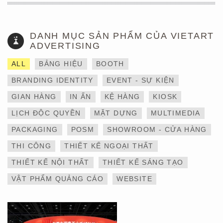
DANH MỤC SẢN PHẨM CỦA VIETART
ADVERTISING
ALL
BẢNG HIỆU
BOOTH
BRANDING IDENTITY
EVENT - SỰ KIỆN
GIAN HÀNG
IN ẤN
KỆ HÀNG
KIOSK
LỊCH ĐỘC QUYỀN
MẶT DỰNG
MULTIMEDIA
THIẾT KẾ VÀ THI CÔNG
PACKAGING
POSM
SHOWROOM - CỬA HÀNG
GIAN HÀNG 6×9 TẠI
TRIỂN LÃM IBTE 2024 –
THI CÔNG
THIẾT KẾ NGOẠI THẤT
TỐI ƯU KHÔNG GIAN,
GIA TĂNG GIÁ TRỊ
THIẾT KẾ NỘI THẤT
THIẾT KẾ SÁNG TẠO
THƯƠNG HIỆU
VẬT PHẨM QUẢNG CÁO
WEBSITE