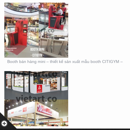
THIẾT KẾ THI CÔNG
MẪU GIAN KITCHEN
KONCEPT
Booth bán hàng mini – thiết kế sản xuất mẫu booth CITIGYM –
CÁCH TẠO RA THIẾT KẾ
GRADIENT HOÀN HẢO
Thiết kế thi công mẫu gian Kitchen Koncept