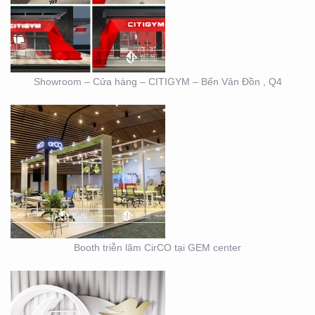
CIRCO TẠI GEM
CENTER
Showroom – Cửa hàng – CITIGYM – Bến Vân Đồn , Q4
BOOTH TRIỄN LÃM
DOVE
Booth triễn lãm CirCO tại GEM center