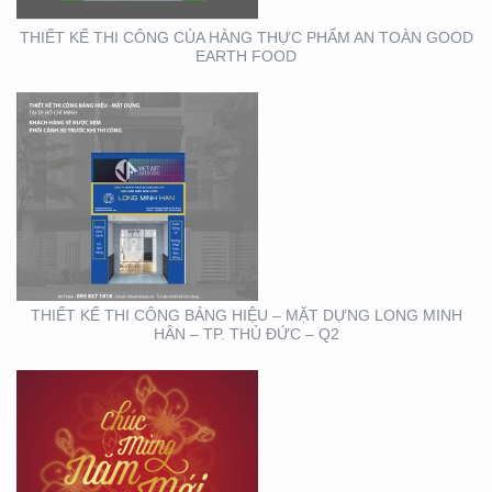
THIẾT KẾ THI CÔNG CỦA HÀNG THỰC PHẨM AN TOÀN GOOD
EARTH FOOD
THIẾT KẾ THIỆP ĐIỆN
TỬ ĐỘC ĐÁO , ẤN
TƯỢNG
THIẾT KẾ THI CÔNG BẢNG HIỆU – MẶT DỰNG LONG MINH
HÂN – TP. THỦ ĐỨC – Q2
HỘI NGHỊ KHOA HỌC
DA LIỄU MIỀN NAM 2020