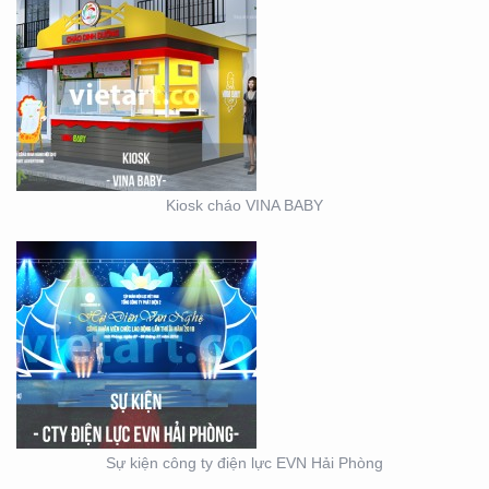
SỰ KIỆN CÔNG TY ĐIỆN
LỰC EVN HẢI PHÒNG
Kiosk cháo VINA BABY
BOOTH BÁN HÀNG MINI
– THIẾT KẾ SẢN XUẤT
MẪU BOOTH CITIGYM –
Sự kiện công ty điện lực EVN Hải Phòng