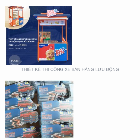
THIẾT KẾ SẢN XUẤT TỜ
RƠI TOYOTA
THIẾT KẾ THI CÔNG XE BÁN HÀNG LƯU ĐỘNG
THIẾT KẾ SẢN XUẤT
WOBLER ” TÀI CHÍNH
TOYOTA”