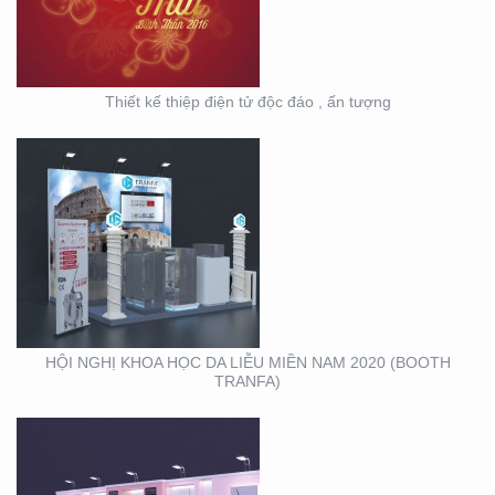
(BOOTH TRANFA)
Thiết kế thiệp điện tử độc đáo , ấn tượng
HỘI NGHỊ DA LIỄU
TOÀN QUỐC NĂM 2020
TẠI CẦN THƠ (GIAN
HÀNG MINH KHƯƠNG
GROUP)
HỘI NGHỊ KHOA HỌC DA LIỄU MIỀN NAM 2020 (BOOTH
TRANFA)