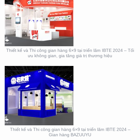
THIẾT KẾ VÀ THI CÔNG
GIAN HÀNG 6×9 TẠI
TRIỂN LÃM IBTE 2024 –
GIAN HÀNG BAZUUYU
Thiết kế và Thi công gian hàng 6×9 tại triển lãm IBTE 2024 – Tối
ưu không gian, gia tăng giá trị thương hiệu
DỊCH VỤ THIẾT KẾ VÀ
THI CÔNG GIAN HÀNG
TRIỂN LÃM NGÀNH
LOGISTICS CÔNG TY
ALS
Thiết kế và Thi công gian hàng 6×9 tại triển lãm IBTE 2024 –
Gian hàng BAZUUYU