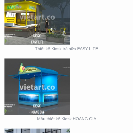
MẪU THIẾT KẾ KIOSK
HOANG GIA
Thiết kế Kiosk trà sữa EASY LIFE
KIOSK CHÁO VINA BABY
Mẫu thiết kế Kiosk HOANG GIA