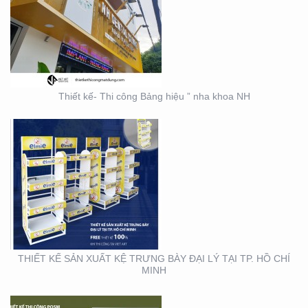
THIẾT KẾ SẢN XUẤT KỆ
TRƯNG BÀY ĐẠI LÝ TẠI
TP. HỒ CHÍ MINH
Thiết kế- Thi công Bảng hiệu ” nha khoa NH
THIẾT KẾ THI CÔNG KỆ
TRƯNG BÀY SẢN PHẨM
TẠI TP. HỒ CHÍ MINH
THIẾT KẾ SẢN XUẤT KỆ TRƯNG BÀY ĐẠI LÝ TẠI TP. HỒ CHÍ
MINH