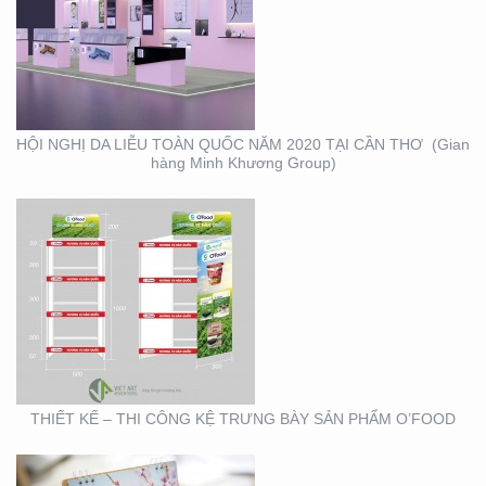
THIẾT KẾ – THI CÔNG
KỆ TRƯNG BÀY SẢN
PHẨM O’FOOD
HỘI NGHỊ DA LIỄU TOÀN QUỐC NĂM 2020 TẠI CẦN THƠ (Gian
hàng Minh Khương Group)
THIẾT KẾ SẢN XUẤT
LỊCH TẾT KIM PHONG
THIẾT KẾ – THI CÔNG KỆ TRƯNG BÀY SẢN PHẨM O’FOOD