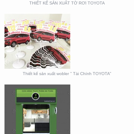
THIẾT KẾ SẢN XUẤT TỜ RƠI TOYOTA
THIẾT KẾ THI CÔNG
CỦA HÀNG THỰC PHẨM
AN TOÀN GOOD EARTH
FOOD
Thiết kế sản xuất wobler ” Tài Chính TOYOTA”
THIẾT KẾ THI CÔNG
BẢNG HIỆU – MẶT
DỰNG LONG MINH HÂN
– TP. THỦ ĐỨC – Q2