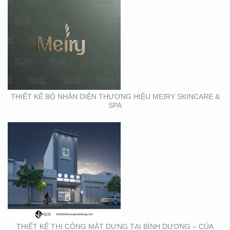
THIẾT KẾ THI CÔNG
MẶT DỰNG TẠI BÌNH
DƯƠNG – CỦA HÀNG
ROBOVAC
THIẾT KẾ BỘ NHẬN DIỆN THƯƠNG HIỆU MEIRY SKINCARE &
SPA
THIẾT KẾ THI CÔNG
BẢNG HIỆU QUẬN 1
THIẾT KẾ THI CÔNG MẶT DỰNG TẠI BÌNH DƯƠNG – CỦA