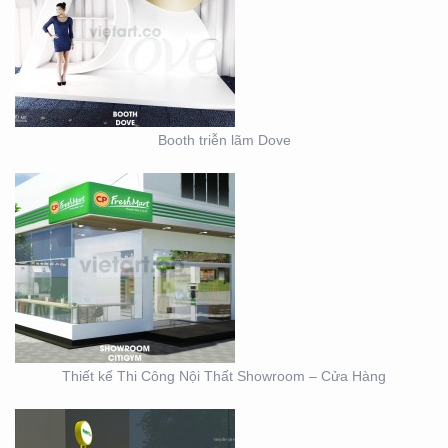
THIẾT KẾ THI CÔNG
NỘI THẤT SHOWROOM
– CỬA HÀNG
Booth triễn lãm Dove
THIẾT KẾ KIOSK TRÀ
SỮA EASY LIFE
Thiết kế Thi Công Nội Thất Showroom – Cửa Hàng