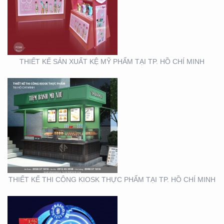
KIOSK THỰC PHẨM TẠI
TP. HỒ CHÍ MINH
THIẾT KẾ SẢN XUẤT KỆ MỸ PHẨM TẠI TP. HỒ CHÍ MINH
THIẾT KẾ THI CÔNG
GIAN HÀNG BLU SÀI
GÒN
THIẾT KẾ THI CÔNG KIOSK THỰC PHẨM TẠI TP. HỒ CHÍ MINH