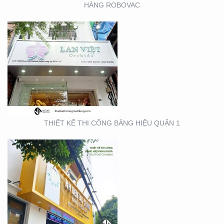
HÀNG ROBOVAC
THIẾT KẾ THI CÔNG
BẢNG HIỆU NHA KHOA
TẠI TP. HỒ CHÍ MINH
THIẾT KẾ THI CÔNG BẢNG HIỆU QUẬN 1
THIẾT KẾ THI CÔNG
GIAN HÀNG ACG –
TRIỂN LÃM NHA KHOA