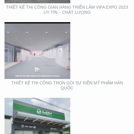
THIẾT KẾ THI CÔNG GIAN HÀNG TRIỂN LÃM VIFA EXPO 2023
UY TÍN – CHẤT LƯỢNG
THIẾT KẾ THI CÔNG
BẢNG HIỆU CỬA HÀNG
CP FRESHMART
THIẾT KẾ THI CÔNG TRỌN GÓI SỰ KIỆN MỸ PHẨM HÀN
QUỐC
THIẾT KẾ THI CÔNG
BẢNG HIỆU CHUỖI CỬA
HÀNG CP FRSHSHOP