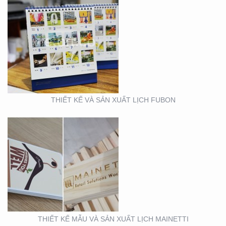
THIẾT KẾ MẪU VÀ SẢN
XUẤT LỊCH MAINETTI
THIẾT KẾ VÀ SẢN XUẤT LỊCH FUBON
MẪU THIẾT KẾ LỊCH
TẾT
THIẾT KẾ MẪU VÀ SẢN XUẤT LỊCH MAINETTI