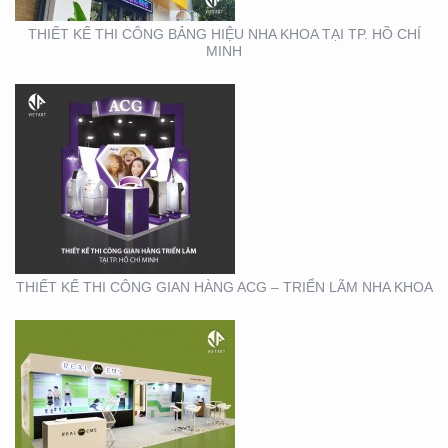
THIẾT KẾ THI CÔNG BẢNG HIỆU NHA KHOA TẠI TP. HỒ CHÍ
MINH
THIẾT KẾ THI CÔNG
GIAN HÀNG REAL EMS
TẠI TTTM
THIẾT KẾ THI CÔNG GIAN HÀNG ACG – TRIỂN LÃM NHA KHOA
THIẾT KẾ THI CÔNG
CHUỖI CỬA HÀNG
THỨC ĂN NHANH TORKI