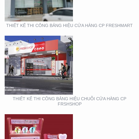
THIẾT KẾ THI CÔNG BẢNG HIỆU CỬA HÀNG CP FRESHMART
THIẾT KẾ SẢN XUẤT KỆ
MỸ PHẨM TẠI TP. HỒ
CHÍ MINH
THIẾT KẾ THI CÔNG BẢNG HIỆU CHUỖI CỬA HÀNG CP
FRSHSHOP
THIẾT KẾ THI CÔNG