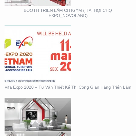
BOOTH TRIỂN LÃM CITIGYM ( TẠI HỘI CHỢ
EXPO_NOVOLAND)
BOOTH KIM NGƯU
(TARUJO) – TRIỂN
LÃMVIỆT BUILD 12-2019
Vifa Expo 2020 – Tư Vấn Thiết Kế Thi Công Gian Hàng Triển Lãm
BOOTH INNOMATZ –
TRIỂN LÃM VIỆT BUILD