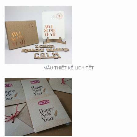
MẪU THIẾT KẾ THIỆP
TẾT RICHS
MẪU THIẾT KẾ LỊCH TẾT
BOOTH TRIỂN LÃM
ACME (HỘI CHỢ VIFA)