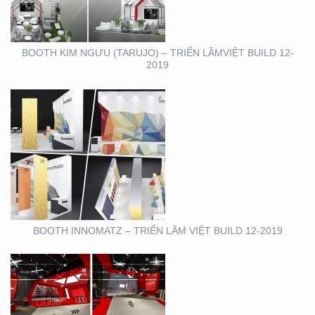
12-2019
BOOTH KIM NGƯU (TARUJO) – TRIỂN LÃMVIỆT BUILD 12-
2019
SHOWROOM – CỬA
HÀNG – CITIGYM – BẾN
VÂN ĐỒN , Q4
BOOTH INNOMATZ – TRIỂN LÃM VIỆT BUILD 12-2019
BOOTH TRIỄN LÃM