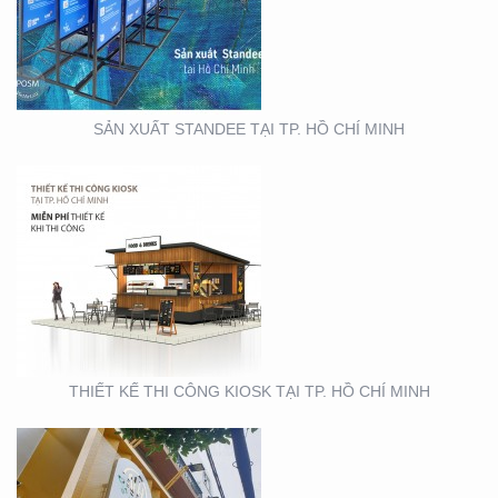
KIOSK TẠI TP. HỒ CHÍ
MINH
SẢN XUẤT STANDEE TẠI TP. HỒ CHÍ MINH
THIẾT KẾ- THI CÔNG
BẢNG HIỆU ” NHA KHOA
NH
THIẾT KẾ THI CÔNG KIOSK TẠI TP. HỒ CHÍ MINH