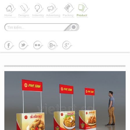
Home
Designs
Indentity
Advertsing
Packing
Product