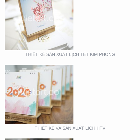
THIẾT KẾ VÀ SẢN XUẤT
LỊCH HTV
THIẾT KẾ SẢN XUẤT LỊCH TẾT KIM PHONG
THIẾT KẾ VÀ SẢN XUẤT
LỊCH FUBON
THIẾT KẾ VÀ SẢN XUẤT LỊCH HTV