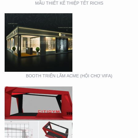
MẪU THIẾT KẾ THIỆP TẾT RICHS
BOOTH TRIỂN LÃM
CITIGYM ( TẠI HỘI CHỢ
EXPO_NOVOLAND)
BOOTH TRIỂN LÃM ACME (HỘI CHỢ VIFA)
VIFA EXPO 2020 – TƯ
VẤN THIẾT KẾ THI
CÔNG GIAN HÀNG
TRIỂN LÃM