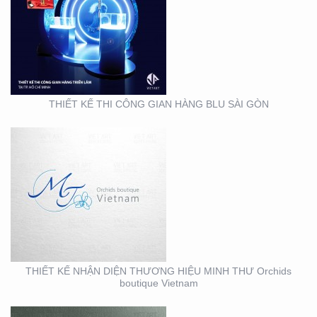
THIẾT KẾ NHẬN DIỆN
THƯƠNG HIỆU MINH
THƯ ORCHIDS
BOUTIQUE VIETNAM
THIẾT KẾ THI CÔNG GIAN HÀNG BLU SÀI GÒN
THIẾT KẾ BỘ NHẬN
DIỆN THƯƠNG HIỆU
MEIRY SKINCARE & SPA
THIẾT KẾ NHẬN DIỆN THƯƠNG HIỆU MINH THƯ Orchids
boutique Vietnam