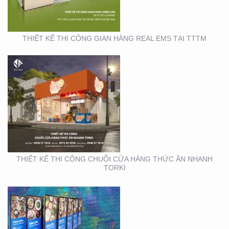
THIẾT KẾ THI CÔNG GIAN HÀNG REAL EMS TẠI TTTM
SẢN XUẤT STANDEE TẠI
TP. HỒ CHÍ MINH
THIẾT KẾ THI CÔNG CHUỖI CỬA HÀNG THỨC ĂN NHANH
TORKI
THIẾT KẾ THI CÔNG