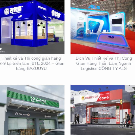
THIẾT KẾ THI CÔNG
THIẾT KẾ THI CÔNG
BẢNG HIỆU CỬA HÀNG
BẢNG HIỆU CHUỖI CỬA
CP FRESHMART
HÀNG CP FRSHSHOP
Thiết kế và Thi công gian hàng
Dịch Vụ Thiết Kế và Thi Công
6×9 tại triển lãm IBTE 2024 – Gian
Gian Hàng Triển Lãm Ngành
hàng BAZUUYU
Logistics CÔNG TY ALS
THIẾT KẾ THI CÔNG
THIẾT KẾ NHẬN DIỆN
GIAN HÀNG BLU SÀI
THƯƠNG HIỆU MINH
GÒN
THƯ ORCHIDS