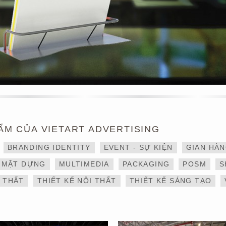
ẨM CỦA VIETART ADVERTISING
THIẾT KẾ VÀ THI CÔNG
DỊCH VỤ THIẾT KẾ VÀ
BRANDING IDENTITY
EVENT - SỰ KIỆN
GIAN HÀ
GIAN HÀNG 6×9 TẠI
THI CÔNG GIAN HÀNG
TRIỂN LÃM IBTE 2024 –
TRIỂN LÃM NGÀNH
MẶT DỰNG
MULTIMEDIA
PACKAGING
POSM
S
GIAN HÀNG BAZUUYU
LOGISTICS CÔNG TY
ALS
I THẤT
THIẾT KẾ NỘI THẤT
THIẾT KẾ SÁNG TẠO