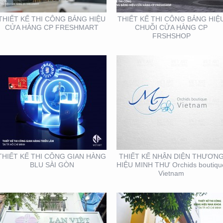
BOUTIQUE VIETNAM
THIẾT KẾ THI CÔNG BẢNG HIỆU
THIẾT KẾ THI CÔNG BẢNG HIỆ
CỬA HÀNG CP FRESHMART
CHUỖI CỬA HÀNG CP
FRSHSHOP
THIẾT KẾ THI CÔNG
THIẾT KẾ THI CÔNG
BẢNG HIỆU QUẬN 1
BẢNG HIỆU NHA KHOA
TẠI TP. HỒ CHÍ MINH
THIẾT KẾ THI CÔNG GIAN HÀNG
THIẾT KẾ NHẬN DIỆN THƯƠN
BLU SÀI GÒN
HIỆU MINH THƯ Orchids boutiqu
Vietnam