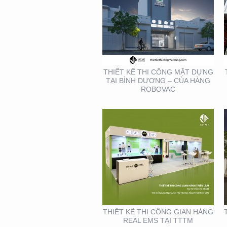
THIẾT KẾ THI CÔNG
GIAN HÀNG REAL EMS
TẠI TTTM
THIẾT KẾ THI CÔNG MẶT DỰNG
TẠI BÌNH DƯƠNG – CỦA HÀNG
ROBOVAC
THIẾT KẾ- THI CÔNG
BẢNG HIỆU ” NHA KHOA
NH
THIẾT KẾ THI CÔNG GIAN HÀNG
REAL EMS TẠI TTTM