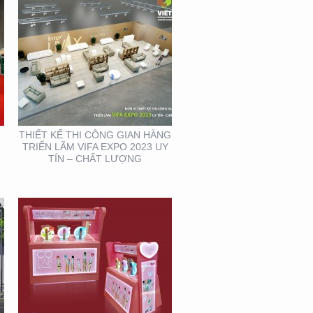
THIẾT KẾ SẢN XUẤT KỆ
MỸ PHẨM TẠI TP. HỒ
CHÍ MINH
THIẾT KẾ THI CÔNG GIAN HÀNG
TRIỂN LÃM VIFA EXPO 2023 UY
TÍN – CHẤT LƯỢNG
THIẾT KẾ BỘ NHẬN
DIỆN THƯƠNG HIỆU
MEIRY SKINCARE & SPA