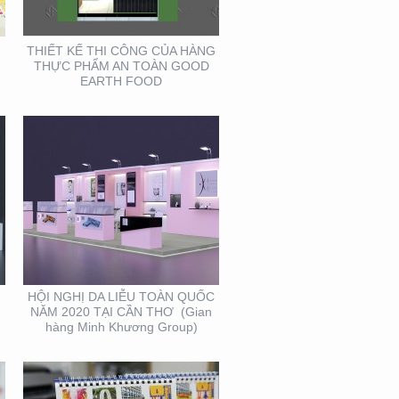
TẠI CẦN THƠ (GIAN
HÀNG MINH KHƯƠNG
GROUP)
THIẾT KẾ THI CÔNG CỦA HÀNG
THỰC PHẨM AN TOÀN GOOD
EARTH FOOD
THIẾT KẾ VÀ SẢN XUẤT
LỊCH FUBON
HỘI NGHỊ DA LIỄU TOÀN QUỐC
NĂM 2020 TẠI CẦN THƠ (Gian
hàng Minh Khương Group)