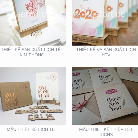
MẪU THIẾT KẾ LỊCH
MẪU THIẾT KẾ THIỆP
TẾT
TẾT RICHS
THIẾT KẾ SẢN XUẤT LỊCH TẾT
THIẾT KẾ VÀ SẢN XUẤT LỊCH
KIM PHONG
HTV
VIFA EXPO 2020 – TƯ
BOOTH KIM NGƯU
VẤN THIẾT KẾ THI
(TARUJO) – TRIỂN
CÔNG GIAN HÀNG
LÃMVIỆT BUILD 12-2019
TRIỂN LÃM
MẪU THIẾT KẾ LỊCH TẾT
MẪU THIẾT KẾ THIỆP TẾT
RICHS