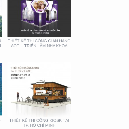
THIẾT KẾ THI CÔNG
KIOSK TẠI TP. HỒ CHÍ
MINH
U
THIẾT KẾ THI CÔNG GIAN HÀNG
H
ACG – TRIỂN LÃM NHA KHOA
THIẾT KẾ SẢN XUẤT
BOOTH SAMPLING TẠI
TP. HỒ CHÍ MINH
Ồ
THIẾT KẾ THI CÔNG KIOSK TẠI
TP. HỒ CHÍ MINH