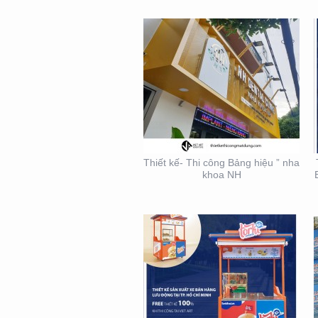
THIẾT KẾ THI CÔNG XE
BÁN HÀNG LƯU ĐỘNG
Thiết kế- Thi công Bảng hiệu ” nha
khoa NH
THIẾT KẾ THI CÔNG
BẢNG HIỆU – MẶT