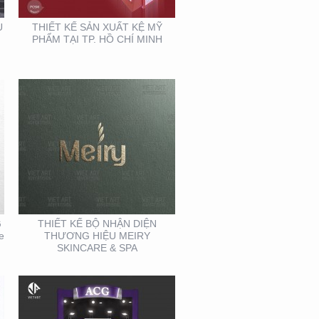
U
THIẾT KẾ SẢN XUẤT KỆ MỸ
PHẨM TẠI TP. HỒ CHÍ MINH
THIẾT KẾ THI CÔNG
GIAN HÀNG ACG –
TRIỂN LÃM NHA KHOA
G
THIẾT KẾ BỘ NHẬN DIỆN
e
THƯƠNG HIỆU MEIRY
SKINCARE & SPA