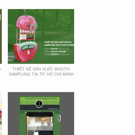
THIẾT KẾ THI CÔNG
CỦA HÀNG THỰC PHẨM
AN TOÀN GOOD EARTH
FOOD
G
THIẾT KẾ SẢN XUẤT BOOTH
SAMPLING TẠI TP. HỒ CHÍ MINH
HỘI NGHỊ DA LIỄU
TOÀN QUỐC NĂM 2020