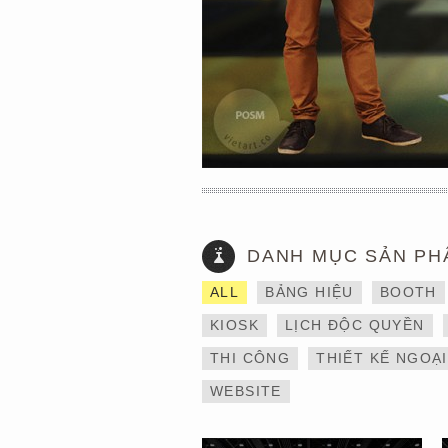
DANH MỤC SẢN PH
THIẾT KẾ VÀ THI CÔNG
ALL
BẢNG HIỆU
BOOTH
GIAN HÀNG 6×9 TẠI
TRIỂN LÃM IBTE 2024 –
KIOSK
LỊCH ĐỘC QUYỀN
TỐI ƯU KHÔNG GIAN,
GIA TĂNG GIÁ TRỊ
THI CÔNG
THIẾT KẾ NGOẠ
THƯƠNG HIỆU
WEBSITE