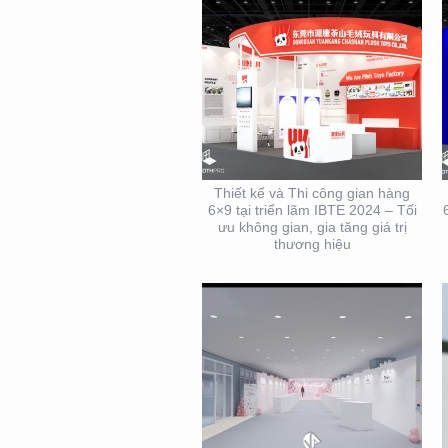
THIẾT KẾ THI CÔNG
TRỌN GÓI SỰ KIỆN MỸ
PHẨM HÀN QUỐC
Thiết kế và Thi công gian hàng
6×9 tại triển lãm IBTE 2024 – Tối
ưu không gian, gia tăng giá trị
thương hiệu
THIẾT KẾ THI CÔNG
KIOSK THỰC PHẨM TẠI
TP. HỒ CHÍ MINH