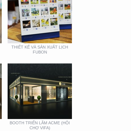
BOOTH TRIỂN LÃM
ACME (HỘI CHỢ VIFA)
THIẾT KẾ VÀ SẢN XUẤT LỊCH
FUBON
BOOTH INNOMATZ –
TRIỂN LÃM VIỆT BUILD
12-2019
BOOTH TRIỂN LÃM ACME (HỘI
CHỢ VIFA)