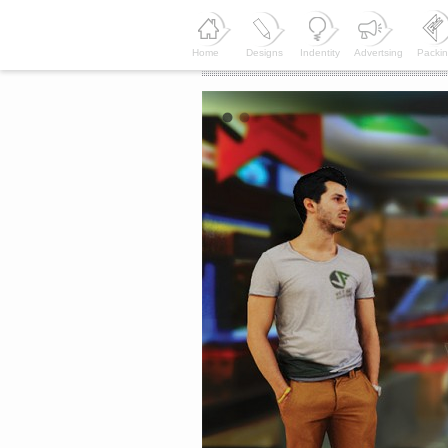
Home
Designs
Indentity
Advertsing
Packi