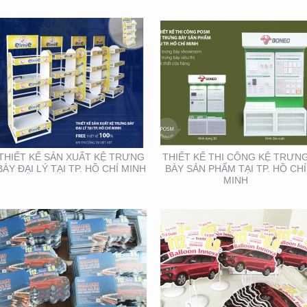
THIẾT KẾ SẢN XUẤT TỜ
THIẾT KẾ SẢN XUẤT
RƠI TOYOTA
WOBLER ” TÀI CHÍNH
TOYOTA”
THIẾT KẾ SẢN XUẤT KỆ TRƯNG
THIẾT KẾ THI CÔNG KỆ TRƯN
BÀY ĐẠI LÝ TẠI TP. HỒ CHÍ MINH
BÀY SẢN PHẨM TẠI TP. HỒ CHÍ
MINH
THIẾT KẾ THIỆP ĐIỆN
HỘI NGHỊ KHOA HỌC
TỬ ĐỘC ĐÁO , ẤN
DA LIỄU MIỀN NAM 2020