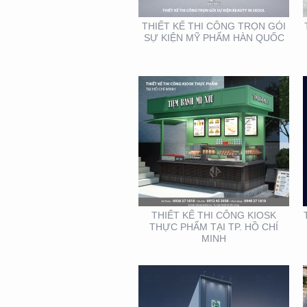
THIẾT KẾ THI CÔNG TRỌN GÓI
SỰ KIỆN MỸ PHẨM HÀN QUỐC
THIẾT KẾ THI CÔNG
MẶT DỰNG TẠI BÌNH
DƯƠNG – CỦA HÀNG
ROBOVAC
THIẾT KẾ THI CÔNG KIOSK
THỰC PHẨM TẠI TP. HỒ CHÍ
MINH