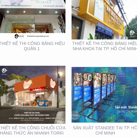
THIẾT KẾ THI CÔNG
SẢN XUẤT STANDEE TẠI
CHUỖI CỬA HÀNG
TP. HỒ CHÍ MINH
THỨC ĂN NHANH TORKI
THIẾT KẾ THI CÔNG BẢNG HIỆU
THIẾT KẾ THI CÔNG BẢNG HIỆ
QUẬN 1
NHA KHOA TẠI TP. HỒ CHÍ MIN
THIẾT KẾ SẢN XUẤT KỆ
THIẾT KẾ THI CÔNG KỆ
TRƯNG BÀY ĐẠI LÝ TẠI
TRƯNG BÀY SẢN PHẨM
TP. HỒ CHÍ MINH
TẠI TP. HỒ CHÍ MINH
THIẾT KẾ THI CÔNG CHUỖI CỬA
SẢN XUẤT STANDEE TẠI TP. H
HÀNG THỨC ĂN NHANH TORKI
CHÍ MINH