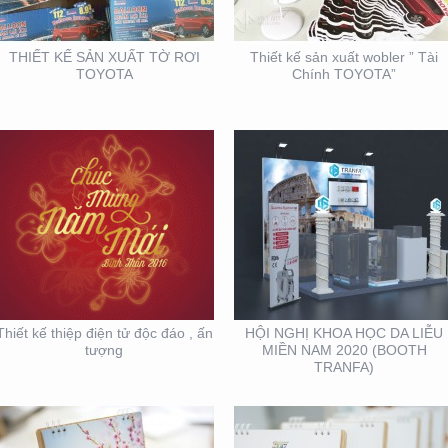
TƯỢNG
(BOOTH TRANFA)
THIẾT KẾ SẢN XUẤT TỜ RƠI
Thiết kế sản xuất wobler ” Tài
TOYOTA
Chính TOYOTA”
THIẾT KẾ SẢN XUẤT
THIẾT KẾ VÀ SẢN XUẤT
LỊCH TẾT KIM PHONG
LỊCH HTV
Thiết kế thiệp điện tử độc đáo , ấn
HỘI NGHỊ KHOA HỌC DA LIỄU
tượng
MIỀN NAM 2020 (BOOTH
TRANFA)