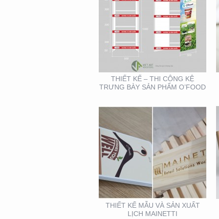
THIẾT KẾ MẪU VÀ SẢN
XUẤT LỊCH MAINETTI
THIẾT KẾ – THI CÔNG KỆ
TRƯNG BÀY SẢN PHẨM O’FOOD
BOOTH TRIỂN LÃM
CITIGYM ( TẠI HỘI CHỢ
EXPO_NOVOLAND)
THIẾT KẾ MẪU VÀ SẢN XUẤT
LỊCH MAINETTI