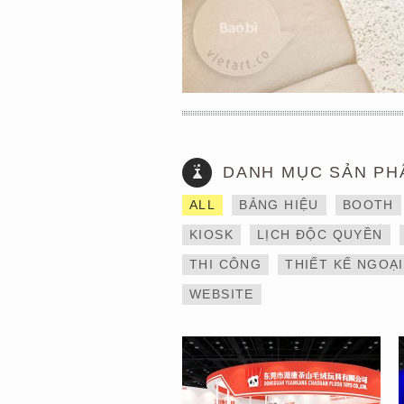
DANH MỤC SẢN PH
THIẾT KẾ VÀ THI CÔNG
ALL
BẢNG HIỆU
BOOTH
GIAN HÀNG 6×9 TẠI
TRIỂN LÃM IBTE 2024 –
KIOSK
LỊCH ĐỘC QUYỀN
TỐI ƯU KHÔNG GIAN,
GIA TĂNG GIÁ TRỊ
THI CÔNG
THIẾT KẾ NGOẠ
THƯƠNG HIỆU
WEBSITE