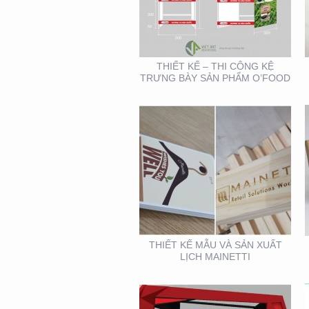
XUẤT LỊCH MAINETTI
THIẾT KẾ – THI CÔNG KỆ
TRƯNG BÀY SẢN PHẨM O’FOOD
BOOTH TRIỂN LÃM
CITIGYM ( TẠI HỘI CHỢ
EXPO_NOVOLAND)
THIẾT KẾ MẪU VÀ SẢN XUẤT
LỊCH MAINETTI