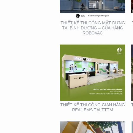
GIAN HÀNG REAL EMS
TẠI TTTM
THIẾT KẾ THI CÔNG MẶT DỰNG
TẠI BÌNH DƯƠNG – CỦA HÀNG
ROBOVAC
THIẾT KẾ- THI CÔNG
BẢNG HIỆU ” NHA KHOA
NH
THIẾT KẾ THI CÔNG GIAN HÀNG
REAL EMS TẠI TTTM