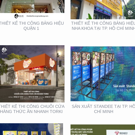
CHUỖI CỬA HÀNG
TP. HỒ CHÍ MINH
THỨC ĂN NHANH TORKI
THIẾT KẾ THI CÔNG BẢNG HIỆU
THIẾT KẾ THI CÔNG BẢNG HIỆ
QUẬN 1
NHA KHOA TẠI TP. HỒ CHÍ MIN
THIẾT KẾ SẢN XUẤT KỆ
THIẾT KẾ THI CÔNG KỆ
TRƯNG BÀY ĐẠI LÝ TẠI
TRƯNG BÀY SẢN PHẨM
TP. HỒ CHÍ MINH
TẠI TP. HỒ CHÍ MINH
THIẾT KẾ THI CÔNG CHUỖI CỬA
SẢN XUẤT STANDEE TẠI TP. H
HÀNG THỨC ĂN NHANH TORKI
CHÍ MINH