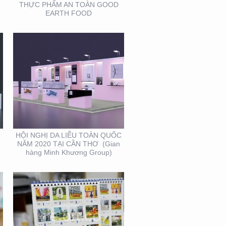
THỰC PHẨM AN TOÀN GOOD
EARTH FOOD
THIẾT KẾ VÀ SẢN XUẤT
LỊCH FUBON
HỘI NGHỊ DA LIỄU TOÀN QUỐC
NĂM 2020 TẠI CẦN THƠ (Gian
hàng Minh Khương Group)
BOOTH TRIỂN LÃM