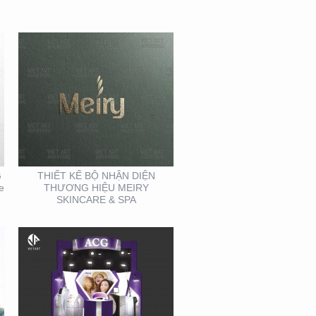
THIẾT KẾ THI CÔNG
GIAN HÀNG ACG –
TRIỂN LÃM NHA KHOA
G
THIẾT KẾ BỘ NHẬN DIỆN
e
THƯƠNG HIỆU MEIRY
SKINCARE & SPA
THIẾT KẾ THI CÔNG