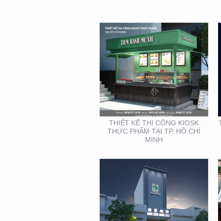
THIẾT KẾ THI CÔNG
MẶT DỰNG TẠI BÌNH
DƯƠNG – CỦA HÀNG
ROBOVAC
THIẾT KẾ THI CÔNG KIOSK
THỰC PHẨM TẠI TP. HỒ CHÍ
MINH
THIẾT KẾ THI CÔNG