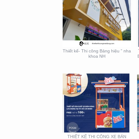
THIẾT KẾ THI CÔNG XE
BÁN HÀNG LƯU ĐỘNG
Thiết kế- Thi công Bảng hiệu ” nha
khoa NH
THIẾT KẾ THI CÔNG
BẢNG HIỆU – MẶT
DỰNG LONG MINH HÂN
– TP. THỦ ĐỨC – Q2
THIẾT KẾ THI CÔNG XE BÁN