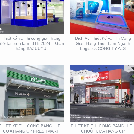
THIẾT KẾ THI CÔNG
THIẾT KẾ THI CÔNG
BẢNG HIỆU CỬA HÀNG
BẢNG HIỆU CHUỖI CỬA
CP FRESHMART
HÀNG CP FRSHSHOP
Thiết kế và Thi công gian hàng
Dịch Vụ Thiết Kế và Thi Công
6×9 tại triển lãm IBTE 2024 – Gian
Gian Hàng Triển Lãm Ngành
hàng BAZUUYU
Logistics CÔNG TY ALS
THIẾT KẾ THI CÔNG
THIẾT KẾ NHẬN DIỆN
GIAN HÀNG BLU SÀI
THƯƠNG HIỆU MINH
GÒN
THƯ ORCHIDS
BOUTIQUE VIETNAM
THIẾT KẾ THI CÔNG BẢNG HIỆU
THIẾT KẾ THI CÔNG BẢNG HIỆ
CỬA HÀNG CP FRESHMART
CHUỖI CỬA HÀNG CP