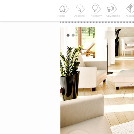
Home
Designs
Indentity
Advertsing
Packi