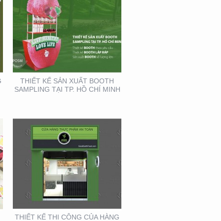
THIẾT KẾ THI CÔNG
CỦA HÀNG THỰC PHẨM
AN TOÀN GOOD EARTH
FOOD
G
THIẾT KẾ SẢN XUẤT BOOTH
SAMPLING TẠI TP. HỒ CHÍ MINH
HỘI NGHỊ DA LIỄU
TOÀN QUỐC NĂM 2020
TẠI CẦN THƠ (GIAN
HÀNG MINH KHƯƠNG
GROUP)
THIẾT KẾ THI CÔNG CỦA HÀNG