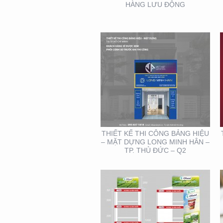
HÀNG LƯU ĐỘNG
THIẾT KẾ – THI CÔNG
KỆ TRƯNG BÀY SẢN
PHẨM O’FOOD
THIẾT KẾ THI CÔNG BẢNG HIỆU
– MẶT DỰNG LONG MINH HÂN –
TP. THỦ ĐỨC – Q2
THIẾT KẾ MẪU VÀ SẢN