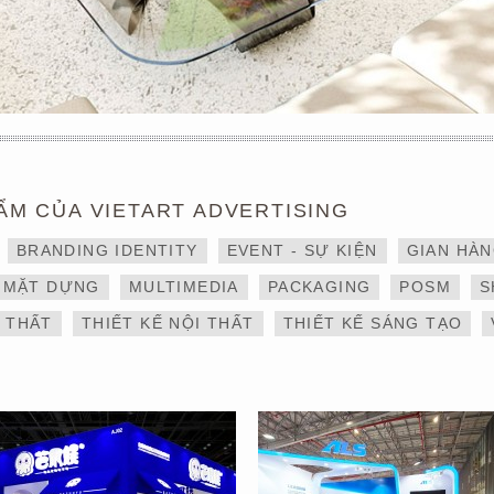
ẨM CỦA VIETART ADVERTISING
THIẾT KẾ VÀ THI CÔNG
DỊCH VỤ THIẾT KẾ VÀ
BRANDING IDENTITY
EVENT - SỰ KIỆN
GIAN HÀ
GIAN HÀNG 6×9 TẠI
THI CÔNG GIAN HÀNG
TRIỂN LÃM IBTE 2024 –
TRIỂN LÃM NGÀNH
MẶT DỰNG
MULTIMEDIA
PACKAGING
POSM
S
GIAN HÀNG BAZUUYU
LOGISTICS CÔNG TY
ALS
I THẤT
THIẾT KẾ NỘI THẤT
THIẾT KẾ SÁNG TẠO