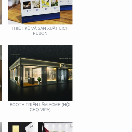
ACME (HỘI CHỢ VIFA)
THIẾT KẾ VÀ SẢN XUẤT LỊCH
FUBON
BOOTH INNOMATZ –
TRIỂN LÃM VIỆT BUILD
12-2019
BOOTH TRIỂN LÃM ACME (HỘI
CHỢ VIFA)