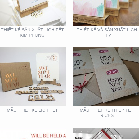
TẾT
TẾT RICHS
THIẾT KẾ SẢN XUẤT LỊCH TẾT
THIẾT KẾ VÀ SẢN XUẤT LỊCH
KIM PHONG
HTV
VIFA EXPO 2020 – TƯ
BOOTH KIM NGƯU
VẤN THIẾT KẾ THI
(TARUJO) – TRIỂN
CÔNG GIAN HÀNG
LÃMVIỆT BUILD 12-2019
TRIỂN LÃM
MẪU THIẾT KẾ LỊCH TẾT
MẪU THIẾT KẾ THIỆP TẾT
RICHS