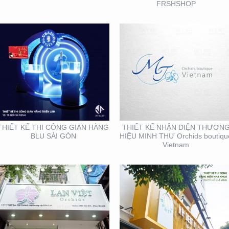
FRSHSHOP
THIẾT KẾ THI CÔNG
THIẾT KẾ THI CÔNG
BẢNG HIỆU QUẬN 1
BẢNG HIỆU NHA KHOA
TẠI TP. HỒ CHÍ MINH
THIẾT KẾ THI CÔNG GIAN HÀNG
THIẾT KẾ NHẬN DIỆN THƯƠN
BLU SÀI GÒN
HIỆU MINH THƯ Orchids boutiqu
Vietnam
THIẾT KẾ THI CÔNG
SẢN XUẤT STANDEE TẠI