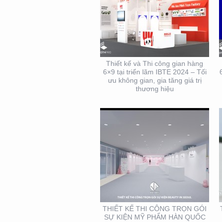
THIẾT KẾ THI CÔNG
TRỌN GÓI SỰ KIỆN MỸ
PHẨM HÀN QUỐC
Thiết kế và Thi công gian hàng
6×9 tại triển lãm IBTE 2024 – Tối
ưu không gian, gia tăng giá trị
thương hiệu
THIẾT KẾ THI CÔNG
KIOSK THỰC PHẨM TẠI
TP. HỒ CHÍ MINH
THIẾT KẾ THI CÔNG TRỌN GÓI
SỰ KIỆN MỸ PHẨM HÀN QUỐC