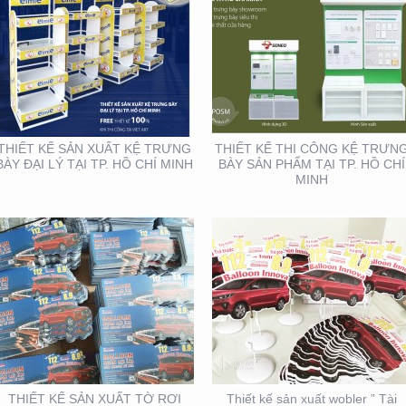
THIẾT KẾ SẢN XUẤT TỜ
THIẾT KẾ SẢN XUẤT
RƠI TOYOTA
WOBLER ” TÀI CHÍNH
TOYOTA”
THIẾT KẾ SẢN XUẤT KỆ TRƯNG
THIẾT KẾ THI CÔNG KỆ TRƯN
BÀY ĐẠI LÝ TẠI TP. HỒ CHÍ MINH
BÀY SẢN PHẨM TẠI TP. HỒ CHÍ
MINH
THIẾT KẾ THIỆP ĐIỆN
HỘI NGHỊ KHOA HỌC
TỬ ĐỘC ĐÁO , ẤN
DA LIỄU MIỀN NAM 2020
TƯỢNG
(BOOTH TRANFA)
THIẾT KẾ SẢN XUẤT TỜ RƠI
Thiết kế sản xuất wobler ” Tài