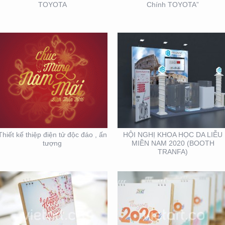
TOYOTA
Chính TOYOTA”
THIẾT KẾ SẢN XUẤT
THIẾT KẾ VÀ SẢN XUẤT
LỊCH TẾT KIM PHONG
LỊCH HTV
Thiết kế thiệp điện tử độc đáo , ấn
HỘI NGHỊ KHOA HỌC DA LIỄU
tượng
MIỀN NAM 2020 (BOOTH
TRANFA)
MẪU THIẾT KẾ LỊCH
MẪU THIẾT KẾ THIỆP