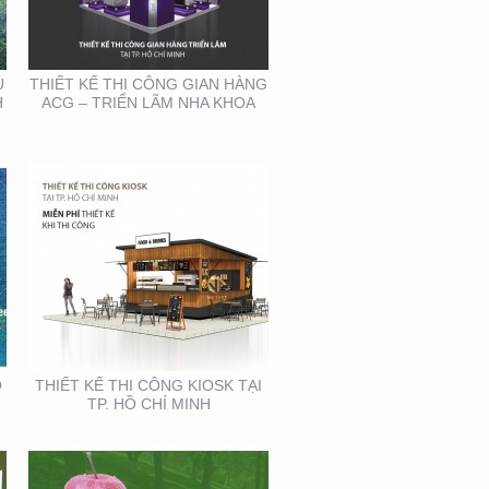
KIOSK TẠI TP. HỒ CHÍ
MINH
U
THIẾT KẾ THI CÔNG GIAN HÀNG
H
ACG – TRIỂN LÃM NHA KHOA
THIẾT KẾ SẢN XUẤT
BOOTH SAMPLING TẠI
TP. HỒ CHÍ MINH
Ồ
THIẾT KẾ THI CÔNG KIOSK TẠI
TP. HỒ CHÍ MINH