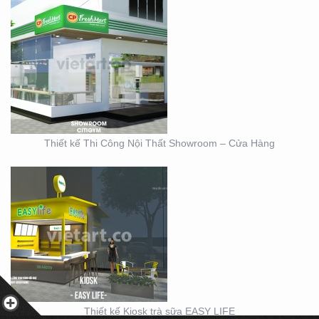
THIẾT KẾ KIOSK TRÀ
SỮA EASY LIFE
Thiết kế Thi Công Nội Thất Showroom – Cửa Hàng
MẪU THIẾT KẾ KIOSK
HOANG GIA
Thiết kế Kiosk trà sữa EASY LIFE