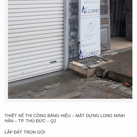
THIẾT KẾ THI CÔNG BẢNG HIỆU – MẶT DỰNG LONG MINH
HÂN – TP. THỦ ĐỨC – Q2
LẮP ĐẶT TRỌN GÓI