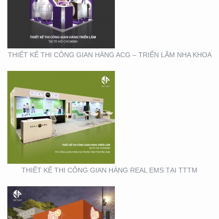
GIAN HÀNG REAL EMS
TẠI TTTM
THIẾT KẾ THI CÔNG GIAN HÀNG ACG – TRIỂN LÃM NHA KHOA
THIẾT KẾ THI CÔNG
CHUỖI CỬA HÀNG
THỨC ĂN NHANH TORKI
THIẾT KẾ THI CÔNG GIAN HÀNG REAL EMS TẠI TTTM