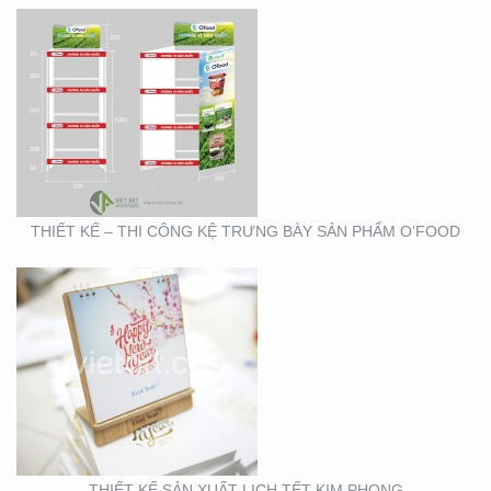
THIẾT KẾ SẢN XUẤT
LỊCH TẾT KIM PHONG
THIẾT KẾ – THI CÔNG KỆ TRƯNG BÀY SẢN PHẨM O’FOOD
THIẾT KẾ VÀ SẢN XUẤT
LỊCH HTV
THIẾT KẾ SẢN XUẤT LỊCH TẾT KIM PHONG