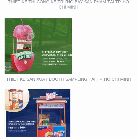
THIẾT KẾ THI CÔNG KỆ TRƯNG BÀY SẢN PHẨM TẠI TP. HỒ
CHÍ MINH
THIẾT KẾ THI CÔNG XE
BÁN HÀNG LƯU ĐỘNG
THIẾT KẾ SẢN XUẤT BOOTH SAMPLING TẠI TP. HỒ CHÍ MINH
THIẾT KẾ SẢN XUẤT TỜ
RƠI TOYOTA