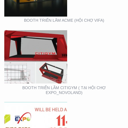
BOOTH TRIỂN LÃM ACME (HỘI CHỢ VIFA)
VIFA EXPO 2020 – TƯ
VẤN THIẾT KẾ THI
CÔNG GIAN HÀNG
TRIỂN LÃM
BOOTH TRIỂN LÃM CITIGYM ( TẠI HỘI CHỢ
EXPO_NOVOLAND)
BOOTH KIM NGƯU