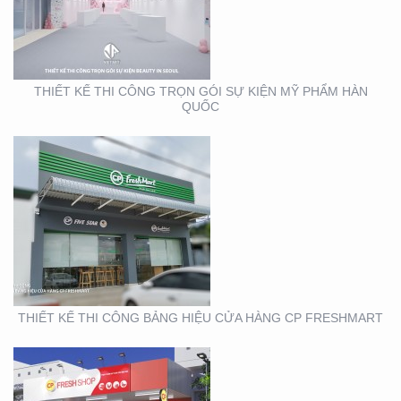
BẢNG HIỆU CỬA HÀNG
CP FRESHMART
THIẾT KẾ THI CÔNG TRỌN GÓI SỰ KIỆN MỸ PHẨM HÀN
QUỐC
THIẾT KẾ THI CÔNG
BẢNG HIỆU CHUỖI CỬA
HÀNG CP FRSHSHOP
THIẾT KẾ THI CÔNG BẢNG HIỆU CỬA HÀNG CP FRESHMART