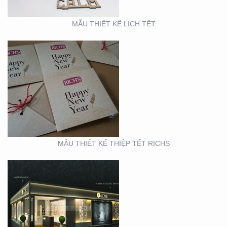
MẪU THIẾT KẾ LỊCH TẾT
BOOTH TRIỂN LÃM
ACME (HỘI CHỢ VIFA)
MẪU THIẾT KẾ THIỆP TẾT RICHS
BOOTH TRIỂN LÃM
CITIGYM ( TẠI HỘI CHỢ
EXPO_NOVOLAND)