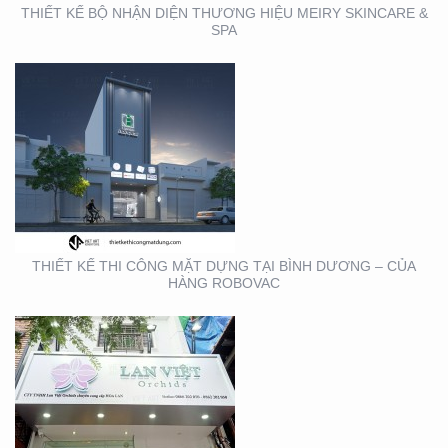
THIẾT KẾ BỘ NHẬN DIỆN THƯƠNG HIỆU MEIRY SKINCARE &
SPA
THIẾT KẾ THI CÔNG
BẢNG HIỆU QUẬN 1
THIẾT KẾ THI CÔNG MẶT DỰNG TẠI BÌNH DƯƠNG – CỦA
HÀNG ROBOVAC
THIẾT KẾ THI CÔNG
BẢNG HIỆU NHA KHOA
TẠI TP. HỒ CHÍ MINH