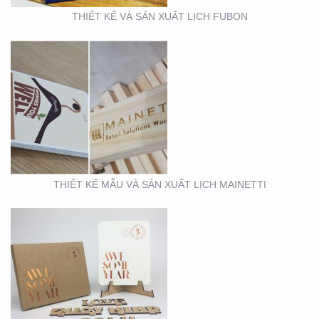
THIẾT KẾ VÀ SẢN XUẤT LỊCH FUBON
MẪU THIẾT KẾ LỊCH
TẾT
THIẾT KẾ MẪU VÀ SẢN XUẤT LỊCH MAINETTI
MẪU THIẾT KẾ THIỆP
TẾT RICHS