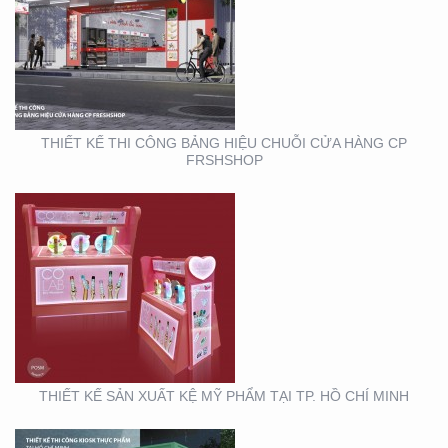
THIẾT KẾ SẢN XUẤT KỆ
MỸ PHẨM TẠI TP. HỒ
CHÍ MINH
THIẾT KẾ THI CÔNG BẢNG HIỆU CHUỖI CỬA HÀNG CP
FRSHSHOP
THIẾT KẾ THI CÔNG
KIOSK THỰC PHẨM TẠI
TP. HỒ CHÍ MINH
THIẾT KẾ SẢN XUẤT KỆ MỸ PHẨM TẠI TP. HỒ CHÍ MINH