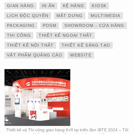
GIAN HÀNG
IN ẤN
KỆ HÀNG
KIOSK
LỊCH ĐỘC QUYỀN
MẶT DỰNG
MULTIMEDIA
THIẾT KẾ VÀ THI CÔNG
PACKAGING
POSM
SHOWROOM - CỬA HÀNG
GIAN HÀNG 6×9 TẠI
TRIỂN LÃM IBTE 2024 –
THI CÔNG
THIẾT KẾ NGOẠI THẤT
TỐI ƯU KHÔNG GIAN,
GIA TĂNG GIÁ TRỊ
THIẾT KẾ NỘI THẤT
THIẾT KẾ SÁNG TẠO
THƯƠNG HIỆU
VẬT PHẨM QUẢNG CÁO
WEBSITE
THIẾT KẾ VÀ THI CÔNG
GIAN HÀNG 6×9 TẠI
TRIỂN LÃM IBTE 2024 –
GIAN HÀNG BAZUUYU
Thiết kế và Thi công gian hàng 6×9 tại triển lãm IBTE 2024 – Tối