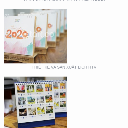
THIẾT KẾ VÀ SẢN XUẤT
LỊCH FUBON
THIẾT KẾ VÀ SẢN XUẤT LỊCH HTV
THIẾT KẾ MẪU VÀ SẢN
XUẤT LỊCH MAINETTI