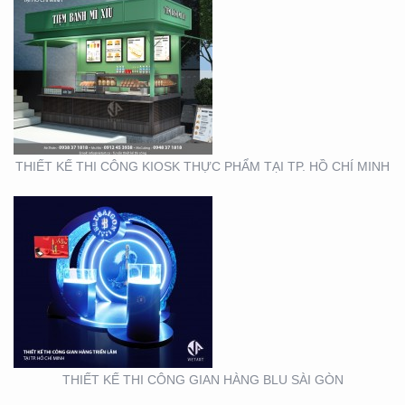
THIẾT KẾ THI CÔNG
GIAN HÀNG BLU SÀI
GÒN
THIẾT KẾ THI CÔNG KIOSK THỰC PHẨM TẠI TP. HỒ CHÍ MINH
THIẾT KẾ NHẬN DIỆN
THƯƠNG HIỆU MINH
THƯ ORCHIDS
BOUTIQUE VIETNAM
THIẾT KẾ THI CÔNG GIAN HÀNG BLU SÀI GÒN