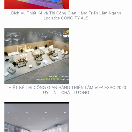
Dịch Vụ Thiết Kế và Thi Công Gian Hàng Triển Lãm Ngành
Logistics CÔNG TY ALS
THIẾT KẾ THI CÔNG
TRỌN GÓI SỰ KIỆN MỸ
PHẨM HÀN QUỐC
THIẾT KẾ THI CÔNG GIAN HÀNG TRIỂN LÃM VIFA EXPO 2023
UY TÍN – CHẤT LƯỢNG
THIẾT KẾ THI CÔNG