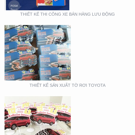
THIẾT KẾ THI CÔNG XE BÁN HÀNG LƯU ĐỘNG
THIẾT KẾ SẢN XUẤT
WOBLER ” TÀI CHÍNH
TOYOTA”
THIẾT KẾ SẢN XUẤT TỜ RƠI TOYOTA
THIẾT KẾ THI CÔNG
CỦA HÀNG THỰC PHẨM
AN TOÀN GOOD EARTH