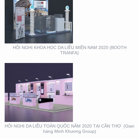
HỘI NGHỊ DA LIỄU
TOÀN QUỐC NĂM 2020
TẠI CẦN THƠ (GIAN
HÀNG MINH KHƯƠNG
GROUP)
HỘI NGHỊ KHOA HỌC DA LIỄU MIỀN NAM 2020 (BOOTH
TRANFA)
THIẾT KẾ – THI CÔNG
KỆ TRƯNG BÀY SẢN
PHẨM O’FOOD
HỘI NGHỊ DA LIỄU TOÀN QUỐC NĂM 2020 TẠI CẦN THƠ (Gian
hàng Minh Khương Group)