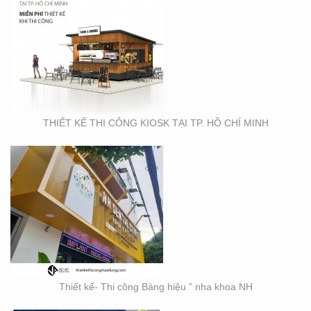
THIẾT KẾ- THI CÔNG
BẢNG HIỆU ” NHA KHOA
NH
THIẾT KẾ THI CÔNG KIOSK TẠI TP. HỒ CHÍ MINH
THIẾT KẾ SẢN XUẤT KỆ
TRƯNG BÀY ĐẠI LÝ TẠI
TP. HỒ CHÍ MINH
Thiết kế- Thi công Bảng hiệu ” nha khoa NH