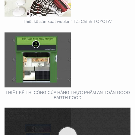
FOOD
Thiết kế sản xuất wobler ” Tài Chính TOYOTA”
THIẾT KẾ THI CÔNG
BẢNG HIỆU – MẶT
DỰNG LONG MINH HÂN
– TP. THỦ ĐỨC – Q2
THIẾT KẾ THI CÔNG CỦA HÀNG THỰC PHẨM AN TOÀN GOOD
EARTH FOOD