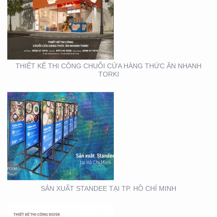
SẢN XUẤT STANDEE TẠI
TP. HỒ CHÍ MINH
THIẾT KẾ THI CÔNG CHUỖI CỬA HÀNG THỨC ĂN NHANH
TORKI
THIẾT KẾ THI CÔNG
KIOSK TẠI TP. HỒ CHÍ
MINH
SẢN XUẤT STANDEE TẠI TP. HỒ CHÍ MINH