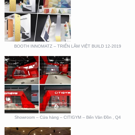
SHOWROOM – CỬA
HÀNG – CITIGYM – BẾN
VÂN ĐỒN , Q4
BOOTH INNOMATZ – TRIỂN LÃM VIỆT BUILD 12-2019
BOOTH TRIỄN LÃM
CIRCO TẠI GEM
CENTER
Showroom – Cửa hàng – CITIGYM – Bến Vân Đồn , Q4