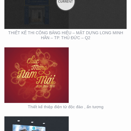
THIẾT KẾ THIỆP ĐIỆN
TỬ ĐỘC ĐÁO , ẤN
TƯỢNG
THIẾT KẾ THI CÔNG BẢNG HIỆU – MẶT DỰNG LONG MINH
HÂN – TP. THỦ ĐỨC – Q2
HỘI NGHỊ KHOA HỌC
DA LIỄU MIỀN NAM 2020
(BOOTH TRANFA)
Thiết kế thiệp điện tử độc đáo , ấn tượng