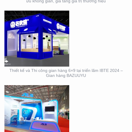
ưu không gian, gia tăng giá trị thương hiệu
DỊCH VỤ THIẾT KẾ VÀ
THI CÔNG GIAN HÀNG
TRIỂN LÃM NGÀNH
LOGISTICS CÔNG TY
ALS
Thiết kế và Thi công gian hàng 6×9 tại triển lãm IBTE 2024 –
Gian hàng BAZUUYU
THIẾT KẾ THI CÔNG
GIAN HÀNG TRIỂN LÃM
VIFA EXPO 2023 UY TÍN
– CHẤT LƯỢNG