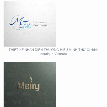
THIẾT KẾ BỘ NHẬN
DIỆN THƯƠNG HIỆU
MEIRY SKINCARE & SPA
THIẾT KẾ NHẬN DIỆN THƯƠNG HIỆU MINH THƯ Orchids
boutique Vietnam
THIẾT KẾ THI CÔNG
MẶT DỰNG TẠI BÌNH
DƯƠNG – CỦA HÀNG
ROBOVAC