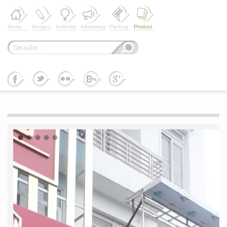
Home
Designs
Indentity
Advertsing
Packing
Product