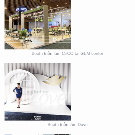
BOOTH TRIỄN LÃM
DOVE
Booth triễn lãm CirCO tại GEM center
THIẾT KẾ THI CÔNG
NỘI THẤT SHOWROOM
– CỬA HÀNG
Booth triễn lãm Dove