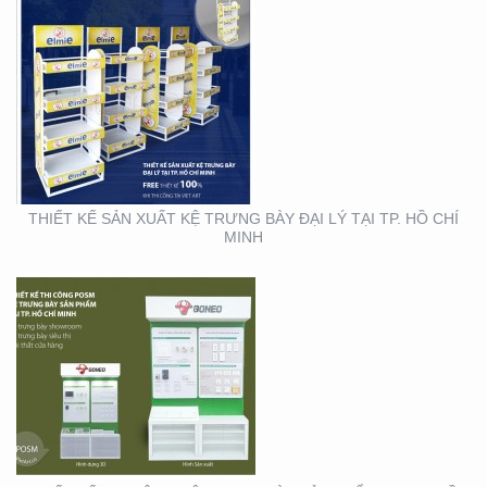
THIẾT KẾ THI CÔNG KỆ
TRƯNG BÀY SẢN PHẨM
TẠI TP. HỒ CHÍ MINH
THIẾT KẾ SẢN XUẤT KỆ TRƯNG BÀY ĐẠI LÝ TẠI TP. HỒ CHÍ
MINH
THIẾT KẾ SẢN XUẤT
BOOTH SAMPLING TẠI
TP. HỒ CHÍ MINH