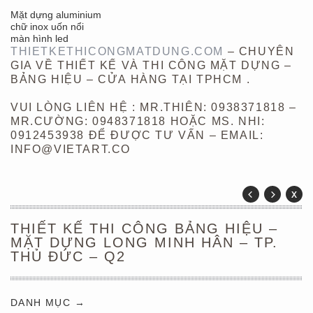
Mặt dựng aluminium
chữ inox uốn nổi
màn hình led
THIETKETHICONGMATDUNG.COM
– CHUYÊN
GIA VỀ THIẾT KẾ VÀ THI CÔNG MẶT DỰNG –
BẢNG HIỆU – CỬA HÀNG TẠI TPHCM .
VUI LÒNG LIÊN HỆ : MR.THIÊN: 0938371818 –
MR.CƯỜNG: 0948371818 HOẶC MS. NHI:
0912453938 ĐỂ ĐƯỢC TƯ VẤN – EMAIL:
INFO@VIETART.CO
THIẾT KẾ THI CÔNG BẢNG HIỆU –
MẶT DỰNG LONG MINH HÂN – TP.
THỦ ĐỨC – Q2
DANH MỤC →