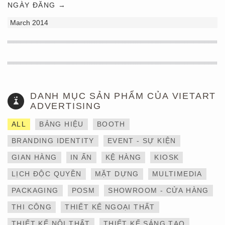
NGÀY ĐĂNG →
March 2014
DANH MỤC SẢN PHẨM CỦA VIETART
ADVERTISING
ALL
BẢNG HIỆU
BOOTH
BRANDING IDENTITY
EVENT - SỰ KIỆN
GIAN HÀNG
IN ẤN
KỆ HÀNG
KIOSK
LỊCH ĐỘC QUYỀN
MẶT DỰNG
MULTIMEDIA
THIẾT KẾ VÀ THI CÔNG
PACKAGING
POSM
SHOWROOM - CỬA HÀNG
GIAN HÀNG 6×9 TẠI
TRIỂN LÃM IBTE 2024 –
THI CÔNG
THIẾT KẾ NGOẠI THẤT
TỐI ƯU KHÔNG GIAN,
GIA TĂNG GIÁ TRỊ
THIẾT KẾ NỘI THẤT
THIẾT KẾ SÁNG TẠO