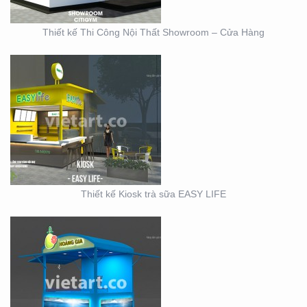
Thiết kế Thi Công Nội Thất Showroom – Cửa Hàng
MẪU THIẾT KẾ KIOSK
HOANG GIA
Thiết kế Kiosk trà sữa EASY LIFE
KIOSK CHÁO VINA BABY