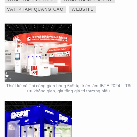
THƯƠNG HIỆU
VẬT PHẨM QUẢNG CÁO
WEBSITE
THIẾT KẾ VÀ THI CÔNG
GIAN HÀNG 6×9 TẠI
TRIỂN LÃM IBTE 2024 –
GIAN HÀNG BAZUUYU
Thiết kế và Thi công gian hàng 6×9 tại triển lãm IBTE 2024 – Tối
ưu không gian, gia tăng giá trị thương hiệu
DỊCH VỤ THIẾT KẾ VÀ
THI CÔNG GIAN HÀNG