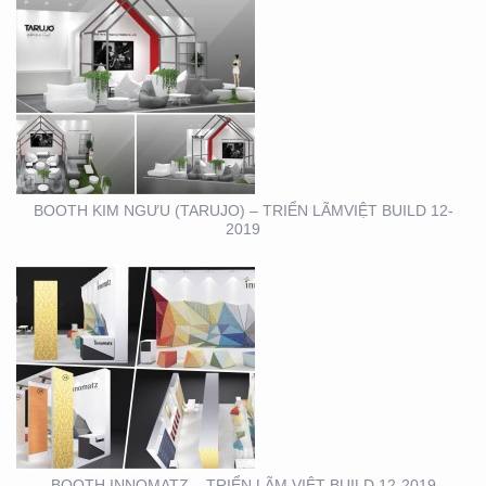
BOOTH INNOMATZ –
TRIỂN LÃM VIỆT BUILD
12-2019
BOOTH KIM NGƯU (TARUJO) – TRIỂN LÃMVIỆT BUILD 12-
2019
SHOWROOM – CỬA
HÀNG – CITIGYM – BẾN
VÂN ĐỒN , Q4
BOOTH INNOMATZ – TRIỂN LÃM VIỆT BUILD 12-2019