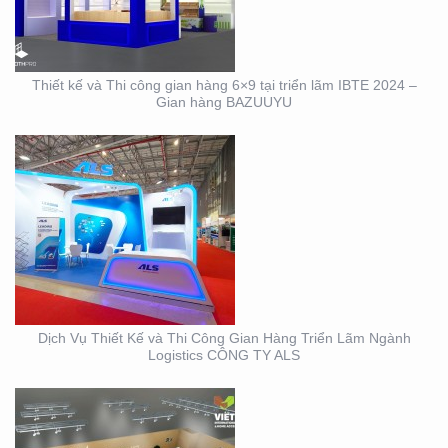
TRIỂN LÃM NGÀNH
LOGISTICS CÔNG TY
ALS
Thiết kế và Thi công gian hàng 6×9 tại triển lãm IBTE 2024 –
Gian hàng BAZUUYU
THIẾT KẾ THI CÔNG
GIAN HÀNG TRIỂN LÃM
VIFA EXPO 2023 UY TÍN
– CHẤT LƯỢNG
Dịch Vụ Thiết Kế và Thi Công Gian Hàng Triển Lãm Ngành
Logistics CÔNG TY ALS