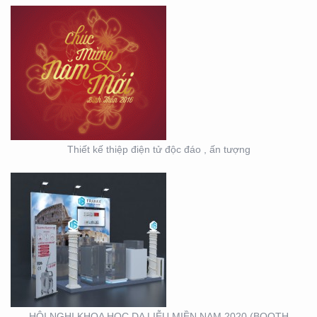
HỘI NGHỊ KHOA HỌC
DA LIỄU MIỀN NAM 2020
(BOOTH TRANFA)
Thiết kế thiệp điện tử độc đáo , ấn tượng
HỘI NGHỊ DA LIỄU
TOÀN QUỐC NĂM 2020
TẠI CẦN THƠ (GIAN
HÀNG MINH KHƯƠNG
GROUP)
HỘI NGHỊ KHOA HỌC DA LIỄU MIỀN NAM 2020 (BOOTH