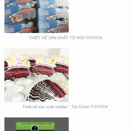
THIẾT KẾ SẢN XUẤT
WOBLER ” TÀI CHÍNH
TOYOTA”
THIẾT KẾ SẢN XUẤT TỜ RƠI TOYOTA
THIẾT KẾ THI CÔNG
CỦA HÀNG THỰC PHẨM
AN TOÀN GOOD EARTH
FOOD
Thiết kế sản xuất wobler ” Tài Chính TOYOTA”