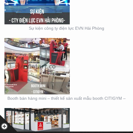
MẪU BOOTH CITIGYM –
Sự kiện công ty điện lực EVN Hải Phòng
THIẾT KẾ THI CÔNG
MẪU GIAN KITCHEN
KONCEPT
Booth bán hàng mini – thiết kế sản xuất mẫu booth CITIGYM –
CÁCH TẠO RA THIẾT KẾ