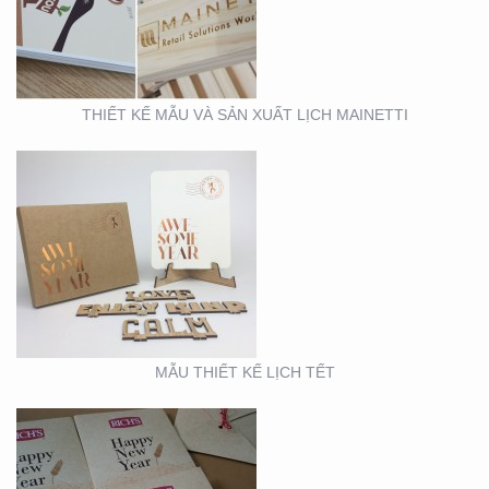
THIẾT KẾ MẪU VÀ SẢN XUẤT LỊCH MAINETTI
MẪU THIẾT KẾ THIỆP
TẾT RICHS
MẪU THIẾT KẾ LỊCH TẾT