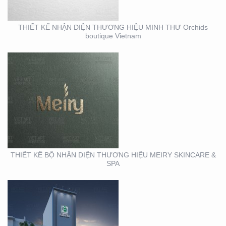
THIẾT KẾ NHẬN DIỆN THƯƠNG HIỆU MINH THƯ Orchids
boutique Vietnam
THIẾT KẾ THI CÔNG
MẶT DỰNG TẠI BÌNH
DƯƠNG – CỦA HÀNG
ROBOVAC
THIẾT KẾ BỘ NHẬN DIỆN THƯƠNG HIỆU MEIRY SKINCARE &
SPA