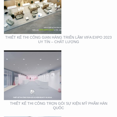
THIẾT KẾ THI CÔNG
TRỌN GÓI SỰ KIỆN MỸ
PHẨM HÀN QUỐC
THIẾT KẾ THI CÔNG GIAN HÀNG TRIỂN LÃM VIFA EXPO 2023
UY TÍN – CHẤT LƯỢNG
THIẾT KẾ THI CÔNG
BẢNG HIỆU CỬA HÀNG
CP FRESHMART
THIẾT KẾ THI CÔNG TRỌN GÓI SỰ KIỆN MỸ PHẨM HÀN
QUỐC