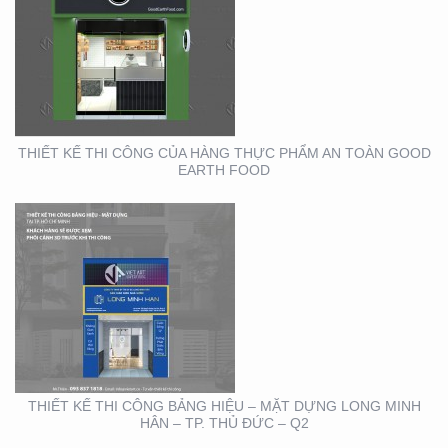
THIẾT KẾ THI CÔNG
BẢNG HIỆU – MẶT
DỰNG LONG MINH HÂN
– TP. THỦ ĐỨC – Q2
THIẾT KẾ THI CÔNG CỦA HÀNG THỰC PHẨM AN TOÀN GOOD
EARTH FOOD
THIẾT KẾ THIỆP ĐIỆN
TỬ ĐỘC ĐÁO , ẤN
TƯỢNG
THIẾT KẾ THI CÔNG BẢNG HIỆU – MẶT DỰNG LONG MINH
HÂN – TP. THỦ ĐỨC – Q2