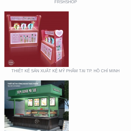
FRSHSHOP
THIẾT KẾ THI CÔNG
KIOSK THỰC PHẨM TẠI
TP. HỒ CHÍ MINH
THIẾT KẾ SẢN XUẤT KỆ MỸ PHẨM TẠI TP. HỒ CHÍ MINH
THIẾT KẾ THI CÔNG
GIAN HÀNG BLU SÀI
GÒN