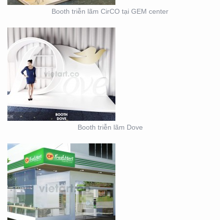
Booth triễn lãm CirCO tại GEM center
THIẾT KẾ THI CÔNG
NỘI THẤT SHOWROOM
– CỬA HÀNG
Booth triễn lãm Dove
THIẾT KẾ KIOSK TRÀ
SỮA EASY LIFE