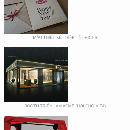
BOOTH TRIỂN LÃM
ACME (HỘI CHỢ VIFA)
MẪU THIẾT KẾ THIỆP TẾT RICHS
BOOTH TRIỂN LÃM
CITIGYM ( TẠI HỘI CHỢ
EXPO_NOVOLAND)
BOOTH TRIỂN LÃM ACME (HỘI CHỢ VIFA)