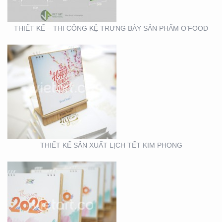
THIẾT KẾ – THI CÔNG KỆ TRƯNG BÀY SẢN PHẨM O’FOOD
THIẾT KẾ VÀ SẢN XUẤT
LỊCH HTV
THIẾT KẾ SẢN XUẤT LỊCH TẾT KIM PHONG
THIẾT KẾ VÀ SẢN XUẤT
LỊCH FUBON