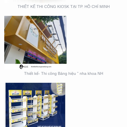
THIẾT KẾ THI CÔNG KIOSK TẠI TP. HỒ CHÍ MINH
THIẾT KẾ SẢN XUẤT KỆ
TRƯNG BÀY ĐẠI LÝ TẠI
TP. HỒ CHÍ MINH
Thiết kế- Thi công Bảng hiệu ” nha khoa NH
THIẾT KẾ THI CÔNG KỆ
TRƯNG BÀY SẢN PHẨM
TẠI TP. HỒ CHÍ MINH