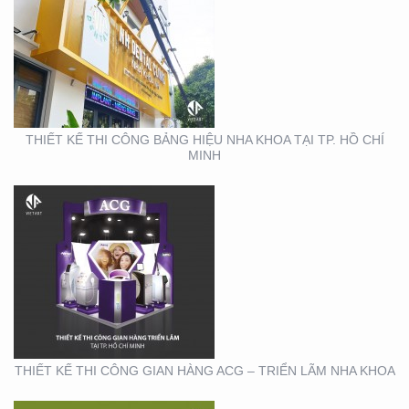
THIẾT KẾ THI CÔNG
GIAN HÀNG ACG –
TRIỂN LÃM NHA KHOA
THIẾT KẾ THI CÔNG BẢNG HIỆU NHA KHOA TẠI TP. HỒ CHÍ
MINH
THIẾT KẾ THI CÔNG
GIAN HÀNG REAL EMS
TẠI TTTM
THIẾT KẾ THI CÔNG GIAN HÀNG ACG – TRIỂN LÃM NHA KHOA