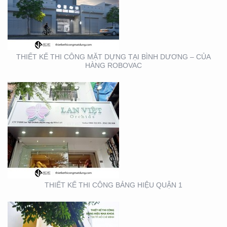
THIẾT KẾ THI CÔNG
BẢNG HIỆU QUẬN 1
THIẾT KẾ THI CÔNG MẶT DỰNG TẠI BÌNH DƯƠNG – CỦA
HÀNG ROBOVAC
THIẾT KẾ THI CÔNG
BẢNG HIỆU NHA KHOA
TẠI TP. HỒ CHÍ MINH
THIẾT KẾ THI CÔNG BẢNG HIỆU QUẬN 1