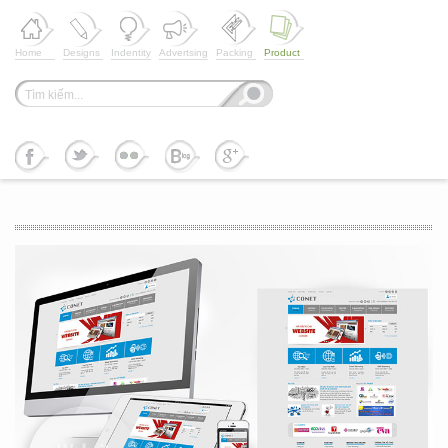
Home
Designs
Indentity
Advertsing
Packing
Product