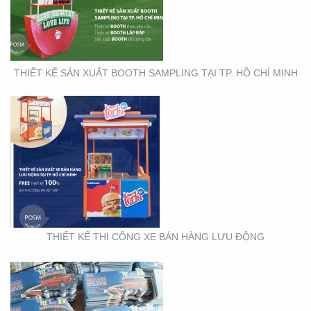
THIẾT KẾ SẢN XUẤT BOOTH SAMPLING TẠI TP. HỒ CHÍ MINH
THIẾT KẾ SẢN XUẤT TỜ
RƠI TOYOTA
THIẾT KẾ THI CÔNG XE BÁN HÀNG LƯU ĐỘNG