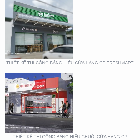
THIẾT KẾ THI CÔNG
BẢNG HIỆU CHUỖI CỬA
HÀNG CP FRSHSHOP
THIẾT KẾ THI CÔNG BẢNG HIỆU CỬA HÀNG CP FRESHMART
THIẾT KẾ SẢN XUẤT KỆ
MỸ PHẨM TẠI TP. HỒ
CHÍ MINH
THIẾT KẾ THI CÔNG BẢNG HIỆU CHUỖI CỬA HÀNG CP