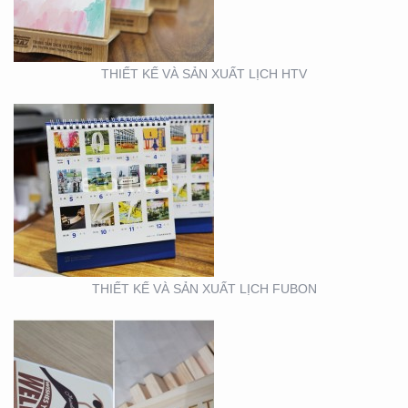
THIẾT KẾ VÀ SẢN XUẤT LỊCH HTV
THIẾT KẾ MẪU VÀ SẢN
XUẤT LỊCH MAINETTI
THIẾT KẾ VÀ SẢN XUẤT LỊCH FUBON
MẪU THIẾT KẾ LỊCH
TẾT