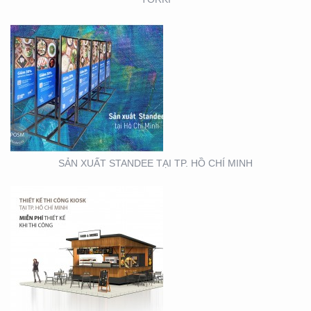
THIẾT KẾ THI CÔNG
KIOSK TẠI TP. HỒ CHÍ
MINH
SẢN XUẤT STANDEE TẠI TP. HỒ CHÍ MINH
THIẾT KẾ- THI CÔNG
BẢNG HIỆU ” NHA KHOA
NH