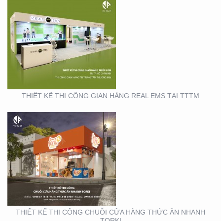
THIẾT KẾ THI CÔNG
CHUỖI CỬA HÀNG
THỨC ĂN NHANH TORKI
THIẾT KẾ THI CÔNG GIAN HÀNG REAL EMS TẠI TTTM
SẢN XUẤT STANDEE TẠI
TP. HỒ CHÍ MINH
THIẾT KẾ THI CÔNG CHUỖI CỬA HÀNG THỨC ĂN NHANH
TORKI