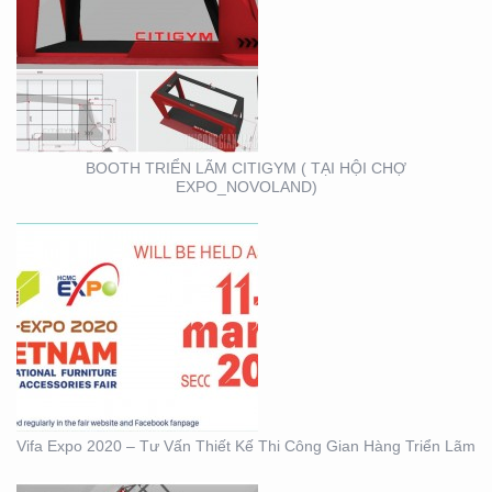
VIFA EXPO 2020 – TƯ
VẤN THIẾT KẾ THI
CÔNG GIAN HÀNG
TRIỂN LÃM
BOOTH TRIỂN LÃM CITIGYM ( TẠI HỘI CHỢ
EXPO_NOVOLAND)
BOOTH KIM NGƯU
(TARUJO) – TRIỂN
LÃMVIỆT BUILD 12-2019
Vifa Expo 2020 – Tư Vấn Thiết Kế Thi Công Gian Hàng Triển Lãm