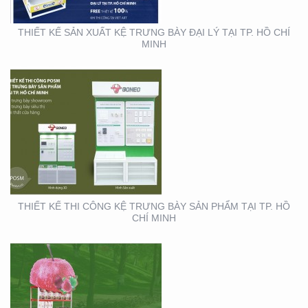
THIẾT KẾ SẢN XUẤT KỆ TRƯNG BÀY ĐẠI LÝ TẠI TP. HỒ CHÍ
MINH
THIẾT KẾ SẢN XUẤT
BOOTH SAMPLING TẠI
TP. HỒ CHÍ MINH
THIẾT KẾ THI CÔNG KỆ TRƯNG BÀY SẢN PHẨM TẠI TP. HỒ
CHÍ MINH
THIẾT KẾ THI CÔNG XE
BÁN HÀNG LƯU ĐỘNG