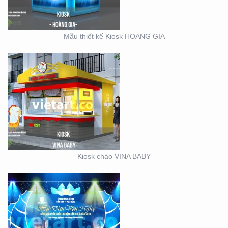
Mẫu thiết kế Kiosk HOANG GIA
SỰ KIỆN CÔNG TY ĐIỆN
LỰC EVN HẢI PHÒNG
Kiosk cháo VINA BABY
BOOTH BÁN HÀNG MINI
– THIẾT KẾ SẢN XUẤT