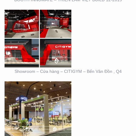
BOOTH TRIỄN LÃM
CIRCO TẠI GEM
CENTER
Showroom – Cửa hàng – CITIGYM – Bến Vân Đồn , Q4
BOOTH TRIỄN LÃM
DOVE