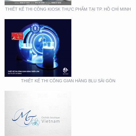
THIẾT KẾ THI CÔNG KIOSK THỰC PHẨM TẠI TP. HỒ CHÍ MINH
THIẾT KẾ NHẬN DIỆN
THƯƠNG HIỆU MINH
THƯ ORCHIDS
BOUTIQUE VIETNAM
THIẾT KẾ THI CÔNG GIAN HÀNG BLU SÀI GÒN
THIẾT KẾ BỘ NHẬN
DIỆN THƯƠNG HIỆU
MEIRY SKINCARE & SPA