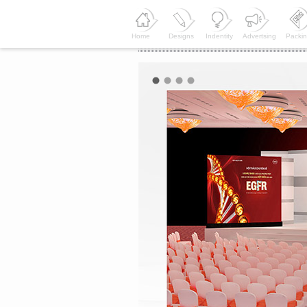
Home
Designs
Indentity
Advertsing
Packi