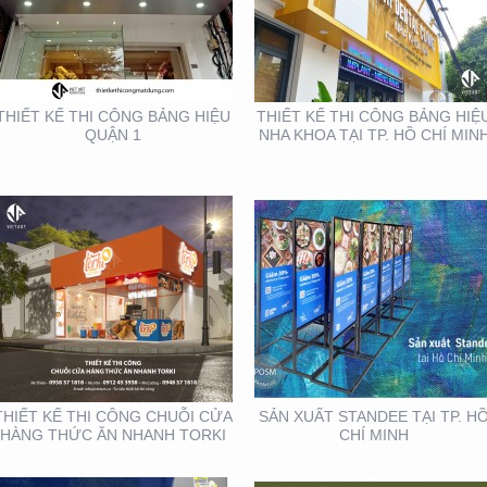
THIẾT KẾ THI CÔNG
SẢN XUẤT STANDEE TẠI
CHUỖI CỬA HÀNG
TP. HỒ CHÍ MINH
THỨC ĂN NHANH TORKI
THIẾT KẾ THI CÔNG BẢNG HIỆU
THIẾT KẾ THI CÔNG BẢNG HIỆ
QUẬN 1
NHA KHOA TẠI TP. HỒ CHÍ MIN
THIẾT KẾ SẢN XUẤT KỆ
THIẾT KẾ THI CÔNG KỆ
TRƯNG BÀY ĐẠI LÝ TẠI
TRƯNG BÀY SẢN PHẨM
TP. HỒ CHÍ MINH
TẠI TP. HỒ CHÍ MINH
THIẾT KẾ THI CÔNG CHUỖI CỬA
SẢN XUẤT STANDEE TẠI TP. H
HÀNG THỨC ĂN NHANH TORKI
CHÍ MINH