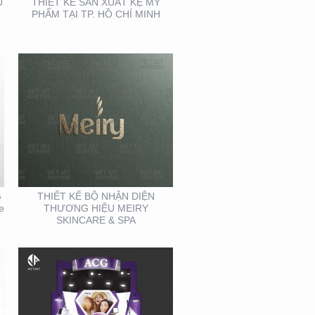
U
THIẾT KẾ SẢN XUẤT KỆ MỸ
PHẨM TẠI TP. HỒ CHÍ MINH
THIẾT KẾ THI CÔNG
GIAN HÀNG ACG –
TRIỂN LÃM NHA KHOA
G
THIẾT KẾ BỘ NHẬN DIỆN
e
THƯƠNG HIỆU MEIRY
SKINCARE & SPA