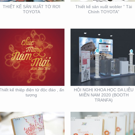
THIẾT KẾ SẢN XUẤT TỜ RƠI
Thiết kế sản xuất wobler ” Tài
TOYOTA
Chính TOYOTA”
THIẾT KẾ SẢN XUẤT
THIẾT KẾ VÀ SẢN XUẤT
LỊCH TẾT KIM PHONG
LỊCH HTV
Thiết kế thiệp điện tử độc đáo , ấn
HỘI NGHỊ KHOA HỌC DA LIỄU
tượng
MIỀN NAM 2020 (BOOTH
TRANFA)