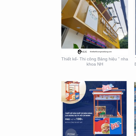
THIẾT KẾ THI CÔNG XE
BÁN HÀNG LƯU ĐỘNG
Thiết kế- Thi công Bảng hiệu ” nha
khoa NH
THIẾT KẾ THI CÔNG
BẢNG HIỆU – MẶT
DỰNG LONG MINH HÂN
– TP. THỦ ĐỨC – Q2