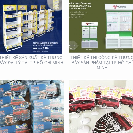
THIẾT KẾ SẢN XUẤT TỜ
THIẾT KẾ SẢN XUẤT
RƠI TOYOTA
WOBLER ” TÀI CHÍNH
TOYOTA”
THIẾT KẾ SẢN XUẤT KỆ TRƯNG
THIẾT KẾ THI CÔNG KỆ TRƯN
BÀY ĐẠI LÝ TẠI TP. HỒ CHÍ MINH
BÀY SẢN PHẨM TẠI TP. HỒ CHÍ
MINH
THIẾT KẾ THIỆP ĐIỆN
HỘI NGHỊ KHOA HỌC
TỬ ĐỘC ĐÁO , ẤN
DA LIỄU MIỀN NAM 2020
TƯỢNG
(BOOTH TRANFA)