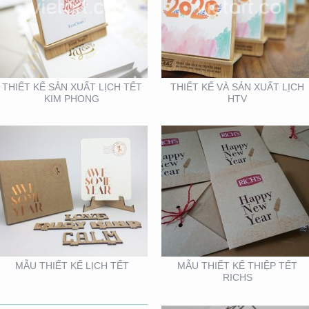
MẪU THIẾT KẾ LỊCH
MẪU THIẾT KẾ THIỆP
TẾT
TẾT RICHS
THIẾT KẾ SẢN XUẤT LỊCH TẾT
THIẾT KẾ VÀ SẢN XUẤT LỊCH
KIM PHONG
HTV
VIFA EXPO 2020 – TƯ
BOOTH KIM NGƯU
VẤN THIẾT KẾ THI
(TARUJO) – TRIỂN
CÔNG GIAN HÀNG
LÃMVIỆT BUILD 12-2019
TRIỂN LÃM
MẪU THIẾT KẾ LỊCH TẾT
MẪU THIẾT KẾ THIỆP TẾT
RICHS