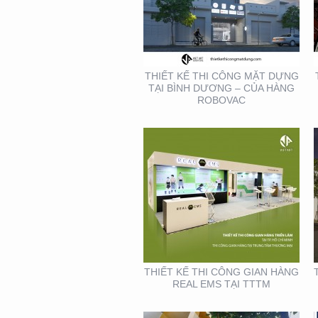
THIẾT KẾ THI CÔNG
GIAN HÀNG REAL EMS
TẠI TTTM
THIẾT KẾ THI CÔNG MẶT DỰNG
TẠI BÌNH DƯƠNG – CỦA HÀNG
ROBOVAC
THIẾT KẾ- THI CÔNG
BẢNG HIỆU ” NHA KHOA
NH
THIẾT KẾ THI CÔNG GIAN HÀNG
REAL EMS TẠI TTTM