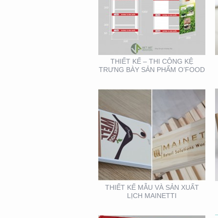
THIẾT KẾ MẪU VÀ SẢN
XUẤT LỊCH MAINETTI
THIẾT KẾ – THI CÔNG KỆ
TRƯNG BÀY SẢN PHẨM O’FOOD
BOOTH TRIỂN LÃM
CITIGYM ( TẠI HỘI CHỢ
EXPO_NOVOLAND)
THIẾT KẾ MẪU VÀ SẢN XUẤT
LỊCH MAINETTI