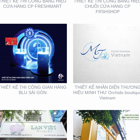
THIẾT KẾ THI CÔNG BẢNG HIỆU
THIẾT KẾ THI CÔNG BẢNG HIỆ
CỬA HÀNG CP FRESHMART
CHUỖI CỬA HÀNG CP
FRSHSHOP
THIẾT KẾ THI CÔNG
THIẾT KẾ THI CÔNG
BẢNG HIỆU QUẬN 1
BẢNG HIỆU NHA KHOA
TẠI TP. HỒ CHÍ MINH
THIẾT KẾ THI CÔNG GIAN HÀNG
THIẾT KẾ NHẬN DIỆN THƯƠN
BLU SÀI GÒN
HIỆU MINH THƯ Orchids boutiqu
Vietnam