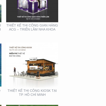
THIẾT KẾ THI CÔNG
KIOSK TẠI TP. HỒ CHÍ
MINH
U
THIẾT KẾ THI CÔNG GIAN HÀNG
H
ACG – TRIỂN LÃM NHA KHOA
THIẾT KẾ SẢN XUẤT
BOOTH SAMPLING TẠI
TP. HỒ CHÍ MINH
Ồ
THIẾT KẾ THI CÔNG KIOSK TẠI
TP. HỒ CHÍ MINH