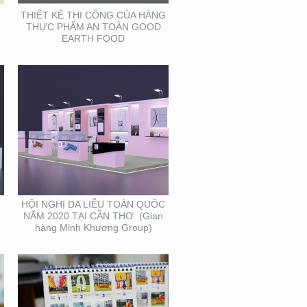
GROUP)
THIẾT KẾ THI CÔNG CỦA HÀNG
THỰC PHẨM AN TOÀN GOOD
EARTH FOOD
THIẾT KẾ VÀ SẢN XUẤT
LỊCH FUBON
HỘI NGHỊ DA LIỄU TOÀN QUỐC
NĂM 2020 TẠI CẦN THƠ (Gian
hàng Minh Khương Group)