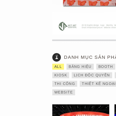
DANH MỤC SẢN PH
THIẾT KẾ VÀ THI CÔNG
ALL
BẢNG HIỆU
BOOTH
GIAN HÀNG 6×9 TẠI
TRIỂN LÃM IBTE 2024 –
KIOSK
LỊCH ĐỘC QUYỀN
TỐI ƯU KHÔNG GIAN,
GIA TĂNG GIÁ TRỊ
THI CÔNG
THIẾT KẾ NGOẠ
THƯƠNG HIỆU
WEBSITE