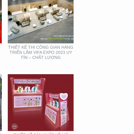
THIẾT KẾ SẢN XUẤT KỆ
MỸ PHẨM TẠI TP. HỒ
CHÍ MINH
THIẾT KẾ THI CÔNG GIAN HÀNG
TRIỂN LÃM VIFA EXPO 2023 UY
TÍN – CHẤT LƯỢNG
THIẾT KẾ BỘ NHẬN
DIỆN THƯƠNG HIỆU
MEIRY SKINCARE & SPA