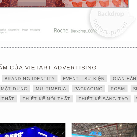
ẨM CỦA VIETART ADVERTISING
THIẾT KẾ VÀ THI CÔNG
DỊCH VỤ THIẾT KẾ VÀ
BRANDING IDENTITY
EVENT - SỰ KIỆN
GIAN HÀ
GIAN HÀNG 6×9 TẠI
THI CÔNG GIAN HÀNG
TRIỂN LÃM IBTE 2024 –
TRIỂN LÃM NGÀNH
MẶT DỰNG
MULTIMEDIA
PACKAGING
POSM
S
GIAN HÀNG BAZUUYU
LOGISTICS CÔNG TY
ALS
I THẤT
THIẾT KẾ NỘI THẤT
THIẾT KẾ SÁNG TẠO