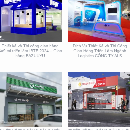
THIẾT KẾ THI CÔNG
THIẾT KẾ THI CÔNG
BẢNG HIỆU CỬA HÀNG
BẢNG HIỆU CHUỖI CỬA
CP FRESHMART
HÀNG CP FRSHSHOP
Thiết kế và Thi công gian hàng
Dịch Vụ Thiết Kế và Thi Công
6×9 tại triển lãm IBTE 2024 – Gian
Gian Hàng Triển Lãm Ngành
hàng BAZUUYU
Logistics CÔNG TY ALS
THIẾT KẾ THI CÔNG
THIẾT KẾ NHẬN DIỆN
GIAN HÀNG BLU SÀI
THƯƠNG HIỆU MINH
GÒN
THƯ ORCHIDS
BOUTIQUE VIETNAM