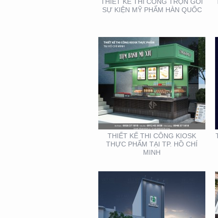
THIẾT KẾ THI CÔNG TRỌN GÓI
SỰ KIỆN MỸ PHẨM HÀN QUỐC
THIẾT KẾ THI CÔNG
MẶT DỰNG TẠI BÌNH
DƯƠNG – CỦA HÀNG
ROBOVAC
THIẾT KẾ THI CÔNG KIOSK
THỰC PHẨM TẠI TP. HỒ CHÍ
MINH