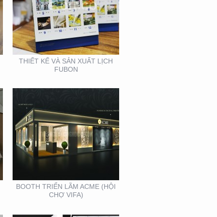
BOOTH TRIỂN LÃM
ACME (HỘI CHỢ VIFA)
THIẾT KẾ VÀ SẢN XUẤT LỊCH
FUBON
BOOTH INNOMATZ –
TRIỂN LÃM VIỆT BUILD
12-2019
BOOTH TRIỂN LÃM ACME (HỘI
CHỢ VIFA)