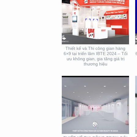
THIẾT KẾ THI CÔNG
TRỌN GÓI SỰ KIỆN MỸ
PHẨM HÀN QUỐC
Thiết kế và Thi công gian hàng
6×9 tại triển lãm IBTE 2024 – Tối
ưu không gian, gia tăng giá trị
thương hiệu
THIẾT KẾ THI CÔNG
KIOSK THỰC PHẨM TẠI
TP. HỒ CHÍ MINH