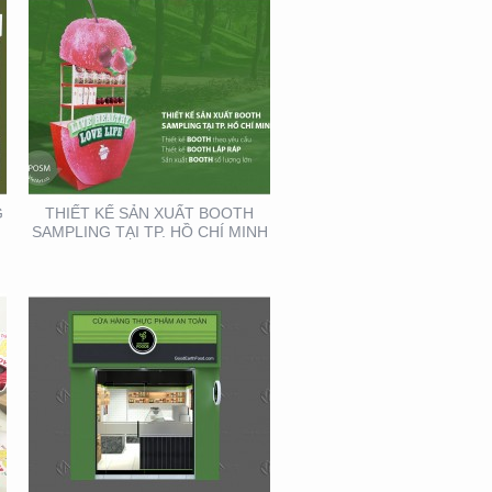
THIẾT KẾ THI CÔNG
CỦA HÀNG THỰC PHẨM
AN TOÀN GOOD EARTH
FOOD
G
THIẾT KẾ SẢN XUẤT BOOTH
SAMPLING TẠI TP. HỒ CHÍ MINH
HỘI NGHỊ DA LIỄU
TOÀN QUỐC NĂM 2020
TẠI CẦN THƠ (GIAN
HÀNG MINH KHƯƠNG