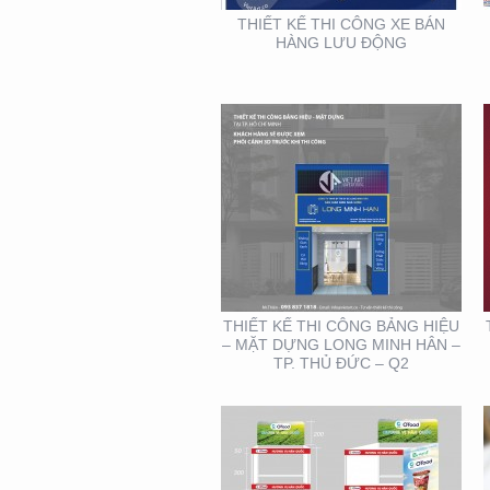
THIẾT KẾ THI CÔNG XE BÁN
HÀNG LƯU ĐỘNG
THIẾT KẾ – THI CÔNG
KỆ TRƯNG BÀY SẢN
PHẨM O’FOOD
THIẾT KẾ THI CÔNG BẢNG HIỆU
– MẶT DỰNG LONG MINH HÂN –
TP. THỦ ĐỨC – Q2