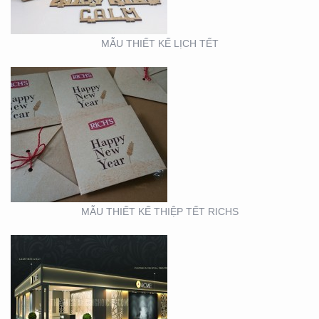
MẪU THIẾT KẾ LỊCH TẾT
BOOTH TRIỂN LÃM
ACME (HỘI CHỢ VIFA)
MẪU THIẾT KẾ THIỆP TẾT RICHS
BOOTH TRIỂN LÃM
CITIGYM ( TẠI HỘI CHỢ
EXPO_NOVOLAND)