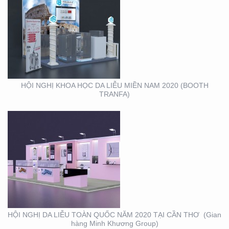
HỘI NGHỊ DA LIỄU
TOÀN QUỐC NĂM 2020
TẠI CẦN THƠ (GIAN
HÀNG MINH KHƯƠNG
GROUP)
HỘI NGHỊ KHOA HỌC DA LIỄU MIỀN NAM 2020 (BOOTH
TRANFA)
THIẾT KẾ – THI CÔNG
KỆ TRƯNG BÀY SẢN
PHẨM O’FOOD
HỘI NGHỊ DA LIỄU TOÀN QUỐC NĂM 2020 TẠI CẦN THƠ (Gian
hàng Minh Khương Group)