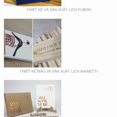
THIẾT KẾ VÀ SẢN XUẤT LỊCH FUBON
MẪU THIẾT KẾ LỊCH
TẾT
THIẾT KẾ MẪU VÀ SẢN XUẤT LỊCH MAINETTI
MẪU THIẾT KẾ THIỆP
TẾT RICHS