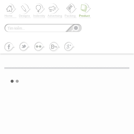
Home
Designs
Indentity
Advertsing
Packing
Product