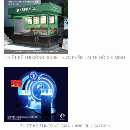
THIẾT KẾ THI CÔNG
GIAN HÀNG BLU SÀI
GÒN
THIẾT KẾ THI CÔNG KIOSK THỰC PHẨM TẠI TP. HỒ CHÍ MINH
THIẾT KẾ NHẬN DIỆN
THƯƠNG HIỆU MINH
THƯ ORCHIDS
BOUTIQUE VIETNAM
THIẾT KẾ THI CÔNG GIAN HÀNG BLU SÀI GÒN