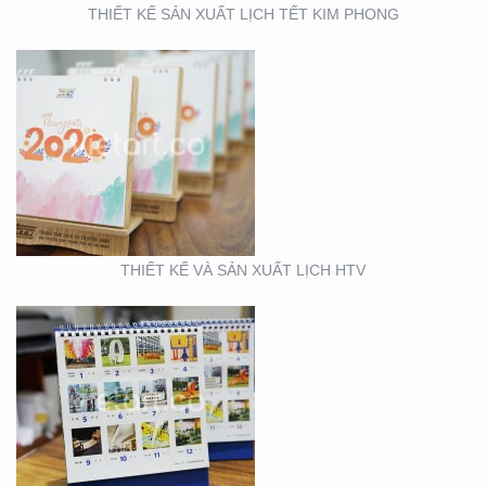
THIẾT KẾ SẢN XUẤT LỊCH TẾT KIM PHONG
THIẾT KẾ VÀ SẢN XUẤT
LỊCH FUBON
THIẾT KẾ VÀ SẢN XUẤT LỊCH HTV
THIẾT KẾ MẪU VÀ SẢN
XUẤT LỊCH MAINETTI