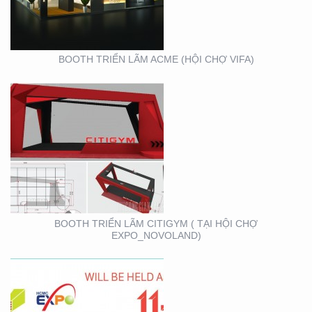
BOOTH TRIỂN LÃM ACME (HỘI CHỢ VIFA)
VIFA EXPO 2020 – TƯ
VẤN THIẾT KẾ THI
CÔNG GIAN HÀNG
TRIỂN LÃM
BOOTH TRIỂN LÃM CITIGYM ( TẠI HỘI CHỢ
EXPO_NOVOLAND)
BOOTH KIM NGƯU