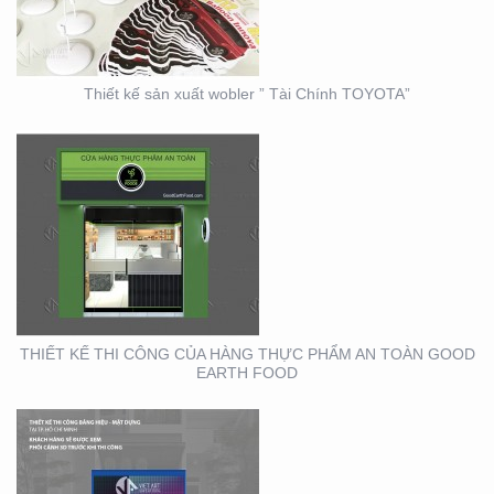
FOOD
Thiết kế sản xuất wobler ” Tài Chính TOYOTA”
THIẾT KẾ THI CÔNG
BẢNG HIỆU – MẶT
DỰNG LONG MINH HÂN
– TP. THỦ ĐỨC – Q2
THIẾT KẾ THI CÔNG CỦA HÀNG THỰC PHẨM AN TOÀN GOOD
EARTH FOOD