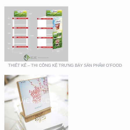
THIẾT KẾ SẢN XUẤT
LỊCH TẾT KIM PHONG
THIẾT KẾ – THI CÔNG KỆ TRƯNG BÀY SẢN PHẨM O’FOOD
THIẾT KẾ VÀ SẢN XUẤT
LỊCH HTV