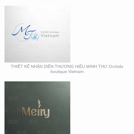
THIẾT KẾ BỘ NHẬN
DIỆN THƯƠNG HIỆU
MEIRY SKINCARE & SPA
THIẾT KẾ NHẬN DIỆN THƯƠNG HIỆU MINH THƯ Orchids
boutique Vietnam
THIẾT KẾ THI CÔNG
MẶT DỰNG TẠI BÌNH
DƯƠNG – CỦA HÀNG
ROBOVAC