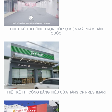
THIẾT KẾ THI CÔNG
BẢNG HIỆU CỬA HÀNG
CP FRESHMART
THIẾT KẾ THI CÔNG TRỌN GÓI SỰ KIỆN MỸ PHẨM HÀN
QUỐC
THIẾT KẾ THI CÔNG
BẢNG HIỆU CHUỖI CỬA
HÀNG CP FRSHSHOP
THIẾT KẾ THI CÔNG BẢNG HIỆU CỬA HÀNG CP FRESHMART