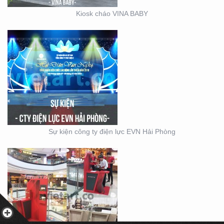
Kiosk cháo VINA BABY
BOOTH BÁN HÀNG MINI
– THIẾT KẾ SẢN XUẤT
MẪU BOOTH CITIGYM –
Sự kiện công ty điện lực EVN Hải Phòng
THIẾT KẾ THI CÔNG
MẪU GIAN KITCHEN
KONCEPT