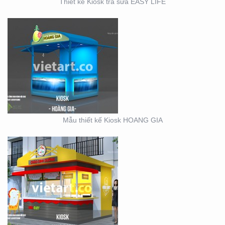
Thiết kế Kiosk trà sữa EASY LIFE
KIOSK CHÁO VINA BABY
Mẫu thiết kế Kiosk HOANG GIA
SỰ KIỆN CÔNG TY ĐIỆN
LỰC EVN HẢI PHÒNG