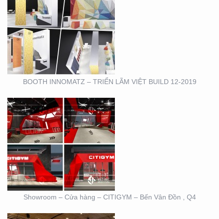
SHOWROOM – CỬA
HÀNG – CITIGYM – BẾN
VÂN ĐỒN , Q4
BOOTH INNOMATZ – TRIỂN LÃM VIỆT BUILD 12-2019
BOOTH TRIỄN LÃM
CIRCO TẠI GEM
CENTER
Showroom – Cửa hàng – CITIGYM – Bến Vân Đồn , Q4