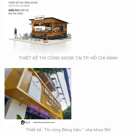
THIẾT KẾ- THI CÔNG
BẢNG HIỆU ” NHA KHOA
NH
THIẾT KẾ THI CÔNG KIOSK TẠI TP. HỒ CHÍ MINH
THIẾT KẾ SẢN XUẤT KỆ
TRƯNG BÀY ĐẠI LÝ TẠI
TP. HỒ CHÍ MINH
Thiết kế- Thi công Bảng hiệu ” nha khoa NH