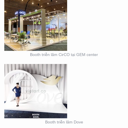
BOOTH TRIỄN LÃM
DOVE
Booth triễn lãm CirCO tại GEM center
THIẾT KẾ THI CÔNG
NỘI THẤT SHOWROOM
– CỬA HÀNG
Booth triễn lãm Dove