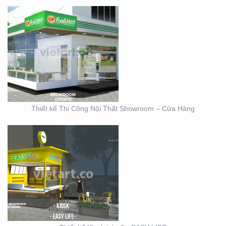
THIẾT KẾ KIOSK TRÀ
SỮA EASY LIFE
Thiết kế Thi Công Nội Thất Showroom – Cửa Hàng
MẪU THIẾT KẾ KIOSK
HOANG GIA