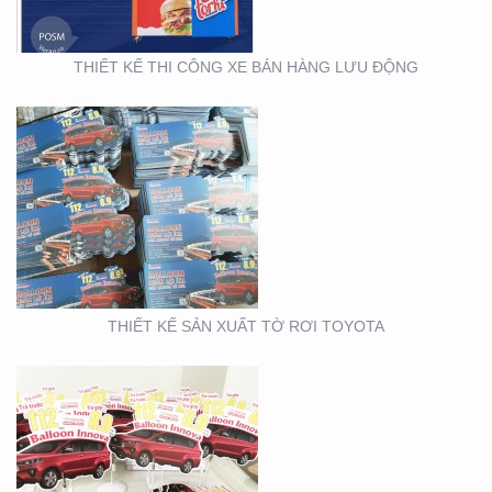
THIẾT KẾ THI CÔNG XE BÁN HÀNG LƯU ĐỘNG
THIẾT KẾ SẢN XUẤT
WOBLER ” TÀI CHÍNH
TOYOTA”
THIẾT KẾ SẢN XUẤT TỜ RƠI TOYOTA
THIẾT KẾ THI CÔNG
CỦA HÀNG THỰC PHẨM
AN TOÀN GOOD EARTH