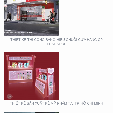
THIẾT KẾ SẢN XUẤT KỆ
MỸ PHẨM TẠI TP. HỒ
CHÍ MINH
THIẾT KẾ THI CÔNG BẢNG HIỆU CHUỖI CỬA HÀNG CP
FRSHSHOP
THIẾT KẾ THI CÔNG
KIOSK THỰC PHẨM TẠI
TP. HỒ CHÍ MINH
THIẾT KẾ SẢN XUẤT KỆ MỸ PHẨM TẠI TP. HỒ CHÍ MINH