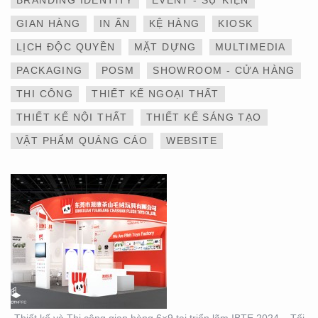
BRANDING IDENTITY
EVENT - SỰ KIỆN
GIAN HÀNG
IN ẤN
KỆ HÀNG
KIOSK
LỊCH ĐỘC QUYỀN
MẶT DỰNG
MULTIMEDIA
THIẾT KẾ VÀ THI CÔNG
PACKAGING
POSM
SHOWROOM - CỬA HÀNG
GIAN HÀNG 6×9 TẠI
TRIỂN LÃM IBTE 2024 –
THI CÔNG
THIẾT KẾ NGOẠI THẤT
TỐI ƯU KHÔNG GIAN,
GIA TĂNG GIÁ TRỊ
THIẾT KẾ NỘI THẤT
THIẾT KẾ SÁNG TẠO
THƯƠNG HIỆU
VẬT PHẨM QUẢNG CÁO
WEBSITE
THIẾT KẾ VÀ THI CÔNG
GIAN HÀNG 6×9 TẠI
TRIỂN LÃM IBTE 2024 –
GIAN HÀNG BAZUUYU