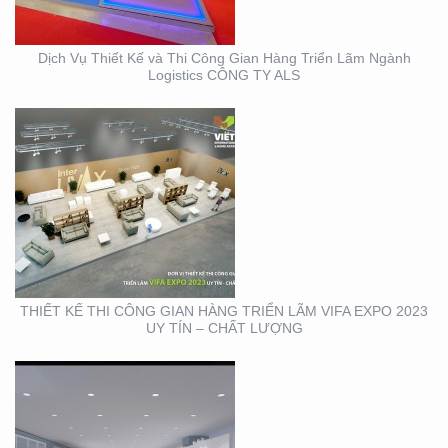
– CHẤT LƯỢNG
Dịch Vụ Thiết Kế và Thi Công Gian Hàng Triển Lãm Ngành
Logistics CÔNG TY ALS
THIẾT KẾ THI CÔNG
TRỌN GÓI SỰ KIỆN MỸ
PHẨM HÀN QUỐC
THIẾT KẾ THI CÔNG GIAN HÀNG TRIỂN LÃM VIFA EXPO 2023
UY TÍN – CHẤT LƯỢNG