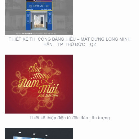
THIẾT KẾ THIỆP ĐIỆN
TỬ ĐỘC ĐÁO , ẤN
TƯỢNG
THIẾT KẾ THI CÔNG BẢNG HIỆU – MẶT DỰNG LONG MINH
HÂN – TP. THỦ ĐỨC – Q2
HỘI NGHỊ KHOA HỌC
DA LIỄU MIỀN NAM 2020
(BOOTH TRANFA)
Thiết kế thiệp điện tử độc đáo , ấn tượng