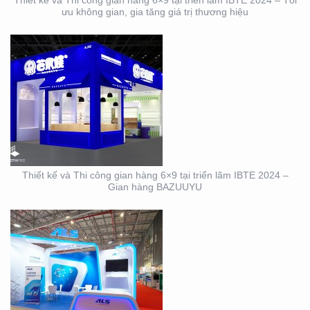
Thiết kế và Thi công gian hàng 6×9 tại triển lãm IBTE 2024 – Tối
ưu không gian, gia tăng giá trị thương hiệu
DỊCH VỤ THIẾT KẾ VÀ
THI CÔNG GIAN HÀNG
TRIỂN LÃM NGÀNH
LOGISTICS CÔNG TY
ALS
Thiết kế và Thi công gian hàng 6×9 tại triển lãm IBTE 2024 –
Gian hàng BAZUUYU
THIẾT KẾ THI CÔNG
GIAN HÀNG TRIỂN LÃM
VIFA EXPO 2023 UY TÍN