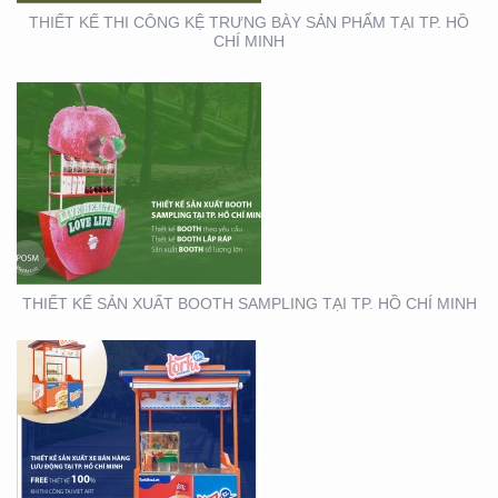
THIẾT KẾ THI CÔNG KỆ TRƯNG BÀY SẢN PHẨM TẠI TP. HỒ
CHÍ MINH
THIẾT KẾ THI CÔNG XE
BÁN HÀNG LƯU ĐỘNG
THIẾT KẾ SẢN XUẤT BOOTH SAMPLING TẠI TP. HỒ CHÍ MINH
THIẾT KẾ SẢN XUẤT TỜ
RƠI TOYOTA