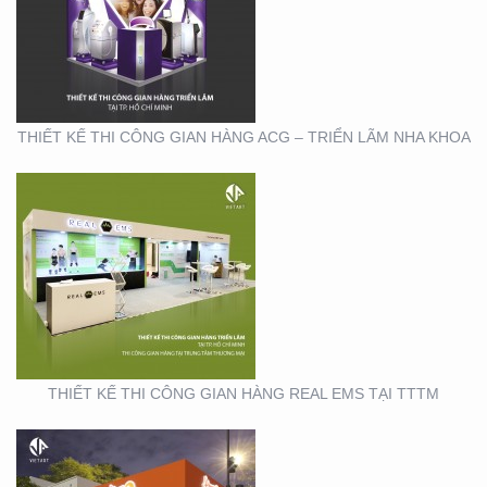
GIAN HÀNG REAL EMS
TẠI TTTM
THIẾT KẾ THI CÔNG GIAN HÀNG ACG – TRIỂN LÃM NHA KHOA
THIẾT KẾ THI CÔNG
CHUỖI CỬA HÀNG
THỨC ĂN NHANH TORKI
THIẾT KẾ THI CÔNG GIAN HÀNG REAL EMS TẠI TTTM