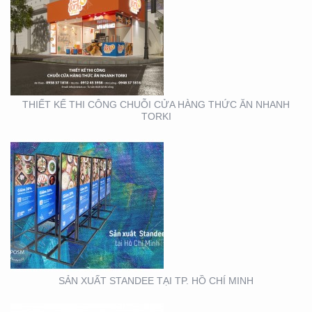
SẢN XUẤT STANDEE TẠI
TP. HỒ CHÍ MINH
THIẾT KẾ THI CÔNG CHUỖI CỬA HÀNG THỨC ĂN NHANH
TORKI
THIẾT KẾ THI CÔNG
KIOSK TẠI TP. HỒ CHÍ
MINH
SẢN XUẤT STANDEE TẠI TP. HỒ CHÍ MINH