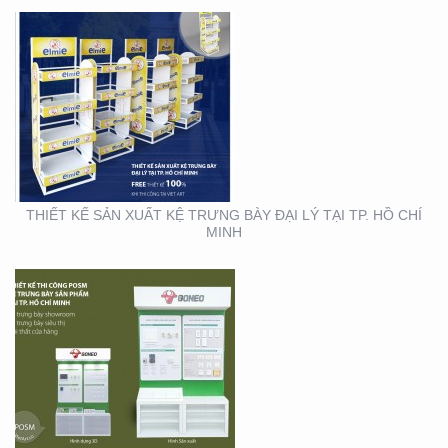
THIẾT KẾ THI CÔNG KỆ
TRƯNG BÀY SẢN PHẨM
TẠI TP. HỒ CHÍ MINH
THIẾT KẾ SẢN XUẤT KỆ TRƯNG BÀY ĐẠI LÝ TẠI TP. HỒ CHÍ
MINH
THIẾT KẾ SẢN XUẤT
BOOTH SAMPLING TẠI
TP. HỒ CHÍ MINH