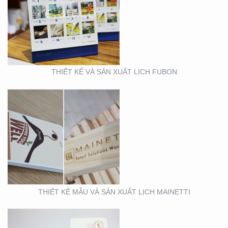
THIẾT KẾ MẪU VÀ SẢN
XUẤT LỊCH MAINETTI
THIẾT KẾ VÀ SẢN XUẤT LỊCH FUBON
MẪU THIẾT KẾ LỊCH
TẾT
THIẾT KẾ MẪU VÀ SẢN XUẤT LỊCH MAINETTI