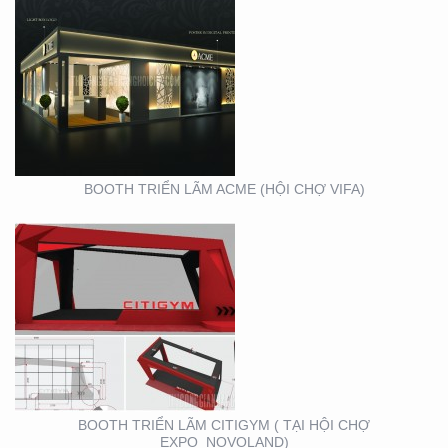
BOOTH TRIỂN LÃM
CITIGYM ( TẠI HỘI CHỢ
EXPO_NOVOLAND)
BOOTH TRIỂN LÃM ACME (HỘI CHỢ VIFA)
VIFA EXPO 2020 – TƯ
VẤN THIẾT KẾ THI
CÔNG GIAN HÀNG
TRIỂN LÃM
BOOTH TRIỂN LÃM CITIGYM ( TẠI HỘI CHỢ
EXPO_NOVOLAND)