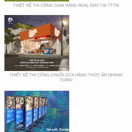
THIẾT KẾ THI CÔNG GIAN HÀNG REAL EMS TẠI TTTM
SẢN XUẤT STANDEE TẠI
TP. HỒ CHÍ MINH
THIẾT KẾ THI CÔNG CHUỖI CỬA HÀNG THỨC ĂN NHANH
TORKI
THIẾT KẾ THI CÔNG
KIOSK TẠI TP. HỒ CHÍ
MINH