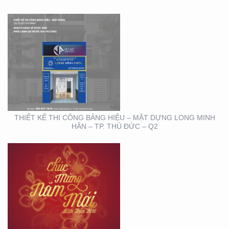
THIẾT KẾ THIỆP ĐIỆN
TỬ ĐỘC ĐÁO , ẤN
TƯỢNG
THIẾT KẾ THI CÔNG BẢNG HIỆU – MẶT DỰNG LONG MINH
HÂN – TP. THỦ ĐỨC – Q2
HỘI NGHỊ KHOA HỌC
DA LIỄU MIỀN NAM 2020
(BOOTH TRANFA)