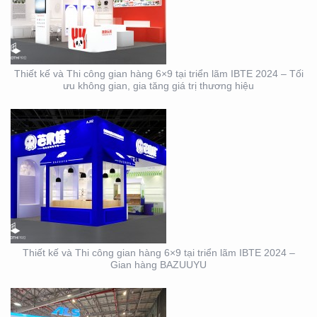
GIAN HÀNG 6×9 TẠI
TRIỂN LÃM IBTE 2024 –
GIAN HÀNG BAZUUYU
Thiết kế và Thi công gian hàng 6×9 tại triển lãm IBTE 2024 – Tối
ưu không gian, gia tăng giá trị thương hiệu
DỊCH VỤ THIẾT KẾ VÀ
THI CÔNG GIAN HÀNG
TRIỂN LÃM NGÀNH
LOGISTICS CÔNG TY
ALS
Thiết kế và Thi công gian hàng 6×9 tại triển lãm IBTE 2024 –
Gian hàng BAZUUYU