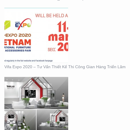
BOOTH KIM NGƯU
(TARUJO) – TRIỂN
LÃMVIỆT BUILD 12-2019
Vifa Expo 2020 – Tư Vấn Thiết Kế Thi Công Gian Hàng Triển Lãm
BOOTH INNOMATZ –
TRIỂN LÃM VIỆT BUILD
12-2019