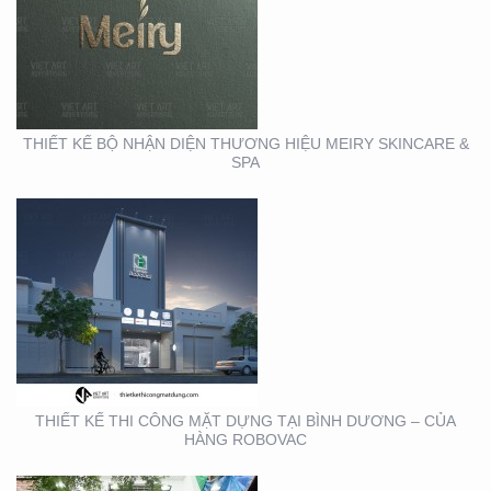
THIẾT KẾ THI CÔNG
MẶT DỰNG TẠI BÌNH
DƯƠNG – CỦA HÀNG
ROBOVAC
THIẾT KẾ BỘ NHẬN DIỆN THƯƠNG HIỆU MEIRY SKINCARE &
SPA
THIẾT KẾ THI CÔNG
BẢNG HIỆU QUẬN 1
THIẾT KẾ THI CÔNG MẶT DỰNG TẠI BÌNH DƯƠNG – CỦA
HÀNG ROBOVAC