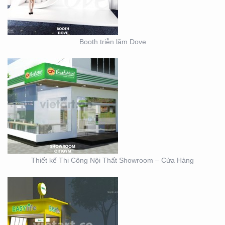
Booth triễn lãm Dove
THIẾT KẾ KIOSK TRÀ
SỮA EASY LIFE
Thiết kế Thi Công Nội Thất Showroom – Cửa Hàng
MẪU THIẾT KẾ KIOSK
HOANG GIA