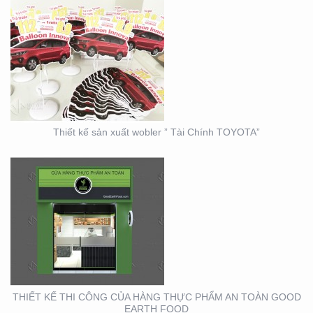
THIẾT KẾ THI CÔNG
CỦA HÀNG THỰC PHẨM
AN TOÀN GOOD EARTH
FOOD
Thiết kế sản xuất wobler ” Tài Chính TOYOTA”
THIẾT KẾ THI CÔNG
BẢNG HIỆU – MẶT
DỰNG LONG MINH HÂN
– TP. THỦ ĐỨC – Q2
THIẾT KẾ THI CÔNG CỦA HÀNG THỰC PHẨM AN TOÀN GOOD
EARTH FOOD