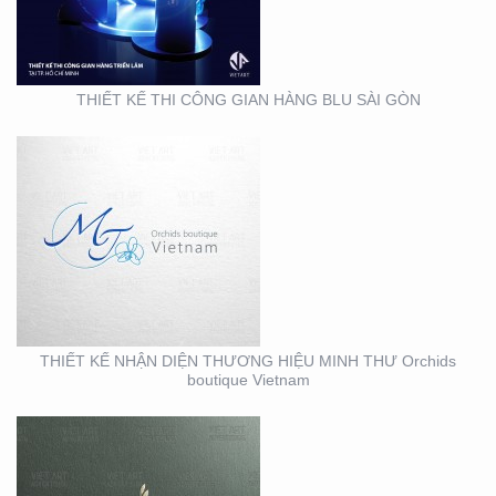
THƯ ORCHIDS
BOUTIQUE VIETNAM
THIẾT KẾ THI CÔNG GIAN HÀNG BLU SÀI GÒN
THIẾT KẾ BỘ NHẬN
DIỆN THƯƠNG HIỆU
MEIRY SKINCARE & SPA
THIẾT KẾ NHẬN DIỆN THƯƠNG HIỆU MINH THƯ Orchids
boutique Vietnam