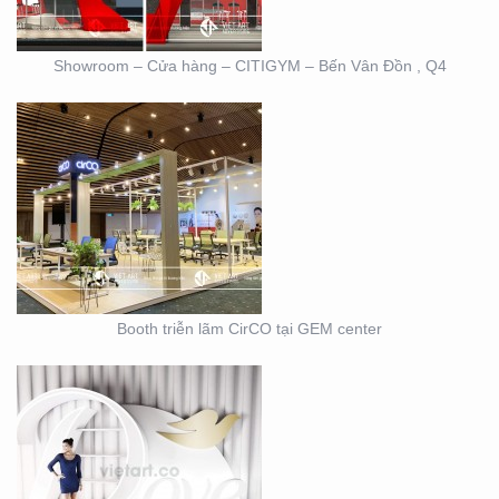
Showroom – Cửa hàng – CITIGYM – Bến Vân Đồn , Q4
BOOTH TRIỄN LÃM
DOVE
Booth triễn lãm CirCO tại GEM center
THIẾT KẾ THI CÔNG
NỘI THẤT SHOWROOM
– CỬA HÀNG