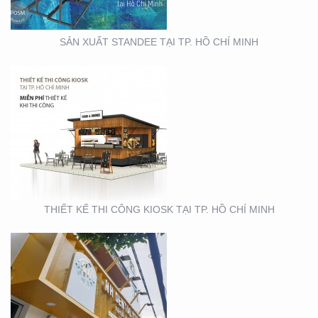
SẢN XUẤT STANDEE TẠI TP. HỒ CHÍ MINH
THIẾT KẾ- THI CÔNG
BẢNG HIỆU ” NHA KHOA
NH
THIẾT KẾ THI CÔNG KIOSK TẠI TP. HỒ CHÍ MINH
THIẾT KẾ SẢN XUẤT KỆ
TRƯNG BÀY ĐẠI LÝ TẠI
TP. HỒ CHÍ MINH