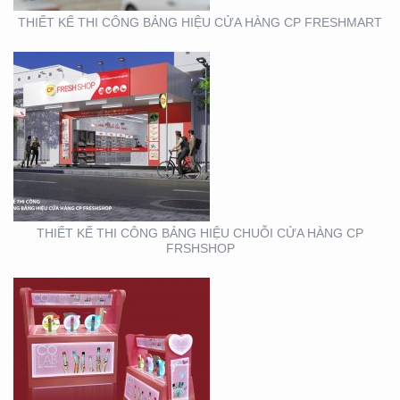
THIẾT KẾ THI CÔNG BẢNG HIỆU CỬA HÀNG CP FRESHMART
THIẾT KẾ SẢN XUẤT KỆ
MỸ PHẨM TẠI TP. HỒ
CHÍ MINH
THIẾT KẾ THI CÔNG BẢNG HIỆU CHUỖI CỬA HÀNG CP
FRSHSHOP
THIẾT KẾ THI CÔNG
KIOSK THỰC PHẨM TẠI
TP. HỒ CHÍ MINH