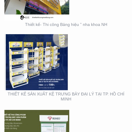
Thiết kế- Thi công Bảng hiệu ” nha khoa NH
THIẾT KẾ THI CÔNG KỆ
TRƯNG BÀY SẢN PHẨM
TẠI TP. HỒ CHÍ MINH
THIẾT KẾ SẢN XUẤT KỆ TRƯNG BÀY ĐẠI LÝ TẠI TP. HỒ CHÍ
MINH