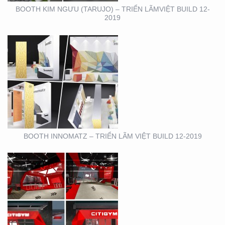
BOOTH KIM NGƯU (TARUJO) – TRIỂN LÃMVIỆT BUILD 12-
2019
SHOWROOM – CỬA
HÀNG – CITIGYM – BẾN
VÂN ĐỒN , Q4
BOOTH INNOMATZ – TRIỂN LÃM VIỆT BUILD 12-2019
BOOTH TRIỄN LÃM
CIRCO TẠI GEM
CENTER