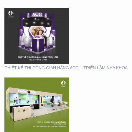
THIẾT KẾ THI CÔNG
GIAN HÀNG REAL EMS
TẠI TTTM
THIẾT KẾ THI CÔNG GIAN HÀNG ACG – TRIỂN LÃM NHA KHOA
THIẾT KẾ THI CÔNG
CHUỖI CỬA HÀNG
THỨC ĂN NHANH TORKI