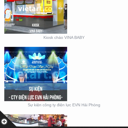
SỰ KIỆN CÔNG TY ĐIỆN
LỰC EVN HẢI PHÒNG
Kiosk cháo VINA BABY
BOOTH BÁN HÀNG MINI
– THIẾT KẾ SẢN XUẤT
MẪU BOOTH CITIGYM –
Sự kiện công ty điện lực EVN Hải Phòng