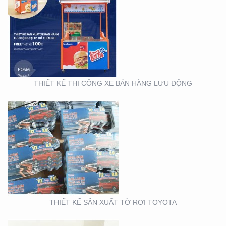
THIẾT KẾ SẢN XUẤT TỜ
RƠI TOYOTA
THIẾT KẾ THI CÔNG XE BÁN HÀNG LƯU ĐỘNG
THIẾT KẾ SẢN XUẤT
WOBLER ” TÀI CHÍNH
TOYOTA”
THIẾT KẾ SẢN XUẤT TỜ RƠI TOYOTA