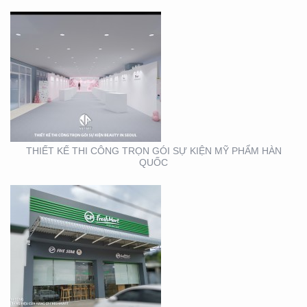
THIẾT KẾ THI CÔNG
BẢNG HIỆU CỬA HÀNG
CP FRESHMART
THIẾT KẾ THI CÔNG TRỌN GÓI SỰ KIỆN MỸ PHẨM HÀN
QUỐC
THIẾT KẾ THI CÔNG
BẢNG HIỆU CHUỖI CỬA
HÀNG CP FRSHSHOP