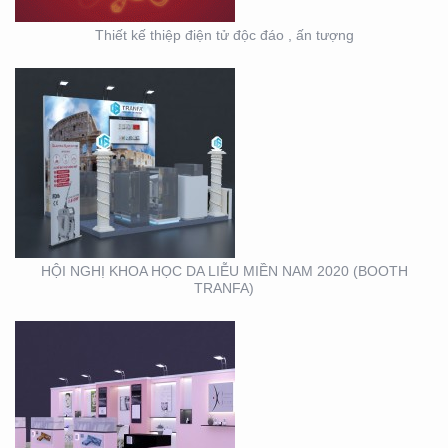
Thiết kế thiệp điện tử độc đáo , ấn tượng
HỘI NGHỊ DA LIỄU
TOÀN QUỐC NĂM 2020
TẠI CẦN THƠ (GIAN
HÀNG MINH KHƯƠNG
GROUP)
HỘI NGHỊ KHOA HỌC DA LIỄU MIỀN NAM 2020 (BOOTH
TRANFA)
THIẾT KẾ – THI CÔNG
KỆ TRƯNG BÀY SẢN