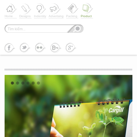
Home
Designs
Indentity
Advertsing
Packing
Product