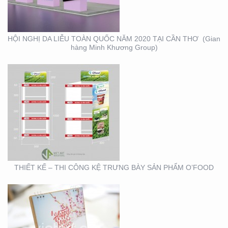
PHẨM O’FOOD
HỘI NGHỊ DA LIỄU TOÀN QUỐC NĂM 2020 TẠI CẦN THƠ (Gian
hàng Minh Khương Group)
THIẾT KẾ SẢN XUẤT
LỊCH TẾT KIM PHONG
THIẾT KẾ – THI CÔNG KỆ TRƯNG BÀY SẢN PHẨM O’FOOD
THIẾT KẾ VÀ SẢN XUẤT