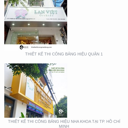
THIẾT KẾ THI CÔNG
BẢNG HIỆU NHA KHOA
TẠI TP. HỒ CHÍ MINH
THIẾT KẾ THI CÔNG BẢNG HIỆU QUẬN 1
THIẾT KẾ THI CÔNG
GIAN HÀNG ACG –
TRIỂN LÃM NHA KHOA
THIẾT KẾ THI CÔNG BẢNG HIỆU NHA KHOA TẠI TP. HỒ CHÍ
MINH