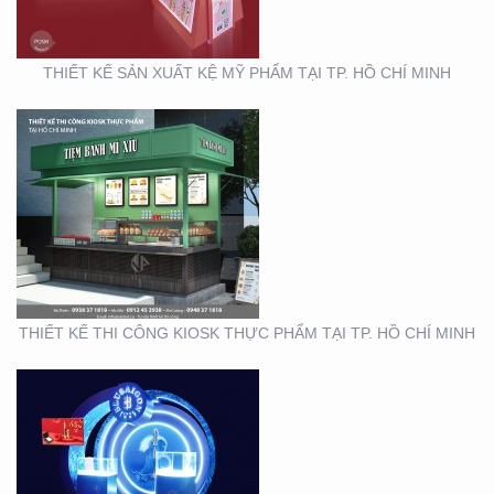
THIẾT KẾ SẢN XUẤT KỆ MỸ PHẨM TẠI TP. HỒ CHÍ MINH
THIẾT KẾ THI CÔNG
GIAN HÀNG BLU SÀI
GÒN
THIẾT KẾ THI CÔNG KIOSK THỰC PHẨM TẠI TP. HỒ CHÍ MINH
THIẾT KẾ NHẬN DIỆN
THƯƠNG HIỆU MINH