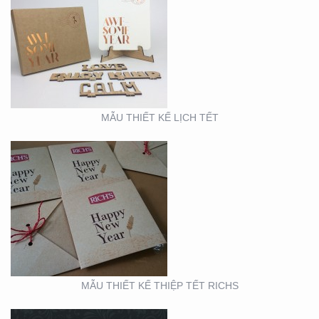
MẪU THIẾT KẾ THIỆP
TẾT RICHS
MẪU THIẾT KẾ LỊCH TẾT
BOOTH TRIỂN LÃM
ACME (HỘI CHỢ VIFA)
MẪU THIẾT KẾ THIỆP TẾT RICHS