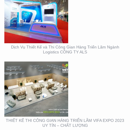
THIẾT KẾ THI CÔNG
GIAN HÀNG TRIỂN LÃM
VIFA EXPO 2023 UY TÍN
– CHẤT LƯỢNG
Dịch Vụ Thiết Kế và Thi Công Gian Hàng Triển Lãm Ngành
Logistics CÔNG TY ALS
THIẾT KẾ THI CÔNG
TRỌN GÓI SỰ KIỆN MỸ
PHẨM HÀN QUỐC
THIẾT KẾ THI CÔNG GIAN HÀNG TRIỂN LÃM VIFA EXPO 2023
UY TÍN – CHẤT LƯỢNG