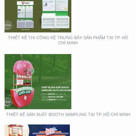
THIẾT KẾ SẢN XUẤT
BOOTH SAMPLING TẠI
TP. HỒ CHÍ MINH
THIẾT KẾ THI CÔNG KỆ TRƯNG BÀY SẢN PHẨM TẠI TP. HỒ
CHÍ MINH
THIẾT KẾ THI CÔNG XE
BÁN HÀNG LƯU ĐỘNG
THIẾT KẾ SẢN XUẤT BOOTH SAMPLING TẠI TP. HỒ CHÍ MINH