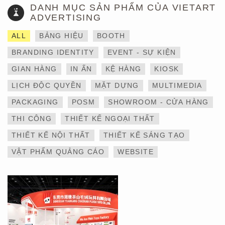
DANH MỤC SẢN PHẨM CỦA VIETART
ADVERTISING
ALL
BẢNG HIỆU
BOOTH
BRANDING IDENTITY
EVENT - SỰ KIỆN
GIAN HÀNG
IN ẤN
KỆ HÀNG
KIOSK
LỊCH ĐỘC QUYỀN
MẶT DỰNG
MULTIMEDIA
THIẾT KẾ VÀ THI CÔNG
PACKAGING
POSM
SHOWROOM - CỬA HÀNG
GIAN HÀNG 6×9 TẠI
TRIỂN LÃM IBTE 2024 –
THI CÔNG
THIẾT KẾ NGOẠI THẤT
TỐI ƯU KHÔNG GIAN,
GIA TĂNG GIÁ TRỊ
THIẾT KẾ NỘI THẤT
THIẾT KẾ SÁNG TẠO
THƯƠNG HIỆU
VẬT PHẨM QUẢNG CÁO
WEBSITE
THIẾT KẾ VÀ THI CÔNG