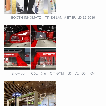
BOOTH INNOMATZ – TRIỂN LÃM VIỆT BUILD 12-2019
BOOTH TRIỄN LÃM
CIRCO TẠI GEM
CENTER
Showroom – Cửa hàng – CITIGYM – Bến Vân Đồn , Q4
BOOTH TRIỄN LÃM
DOVE