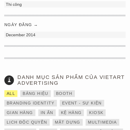
Thi công
NGÀY ĐĂNG →
December 2014
DANH MỤC SẢN PHẨM CỦA VIETART
ADVERTISING
ALL
BẢNG HIỆU
BOOTH
BRANDING IDENTITY
EVENT - SỰ KIỆN
GIAN HÀNG
IN ẤN
KỆ HÀNG
KIOSK
LỊCH ĐỘC QUYỀN
MẶT DỰNG
MULTIMEDIA
THIẾT KẾ VÀ THI CÔNG