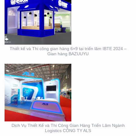
DỊCH VỤ THIẾT KẾ VÀ
THI CÔNG GIAN HÀNG
TRIỂN LÃM NGÀNH
LOGISTICS CÔNG TY
ALS
Thiết kế và Thi công gian hàng 6×9 tại triển lãm IBTE 2024 –
Gian hàng BAZUUYU
THIẾT KẾ THI CÔNG
GIAN HÀNG TRIỂN LÃM
VIFA EXPO 2023 UY TÍN
– CHẤT LƯỢNG
Dịch Vụ Thiết Kế và Thi Công Gian Hàng Triển Lãm Ngành
Logistics CÔNG TY ALS