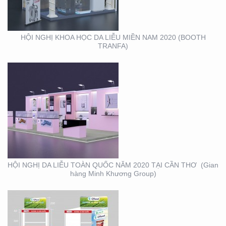
TẠI CẦN THƠ (GIAN
HÀNG MINH KHƯƠNG
GROUP)
HỘI NGHỊ KHOA HỌC DA LIỄU MIỀN NAM 2020 (BOOTH
TRANFA)
THIẾT KẾ – THI CÔNG
KỆ TRƯNG BÀY SẢN
PHẨM O’FOOD
HỘI NGHỊ DA LIỄU TOÀN QUỐC NĂM 2020 TẠI CẦN THƠ (Gian
hàng Minh Khương Group)