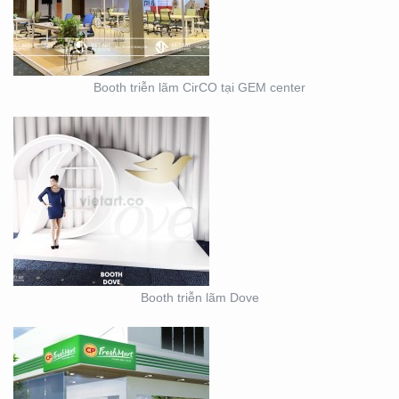
Booth triễn lãm CirCO tại GEM center
THIẾT KẾ THI CÔNG
NỘI THẤT SHOWROOM
– CỬA HÀNG
Booth triễn lãm Dove
THIẾT KẾ KIOSK TRÀ