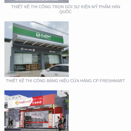
THIẾT KẾ THI CÔNG TRỌN GÓI SỰ KIỆN MỸ PHẨM HÀN
QUỐC
THIẾT KẾ THI CÔNG
BẢNG HIỆU CHUỖI CỬA
HÀNG CP FRSHSHOP
THIẾT KẾ THI CÔNG BẢNG HIỆU CỬA HÀNG CP FRESHMART
THIẾT KẾ SẢN XUẤT KỆ
MỸ PHẨM TẠI TP. HỒ
CHÍ MINH