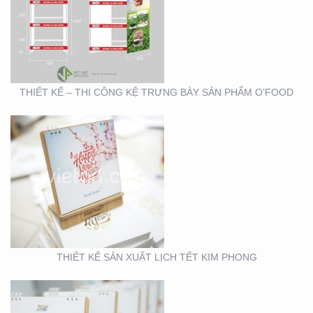
THIẾT KẾ SẢN XUẤT
LỊCH TẾT KIM PHONG
THIẾT KẾ – THI CÔNG KỆ TRƯNG BÀY SẢN PHẨM O’FOOD
THIẾT KẾ VÀ SẢN XUẤT
LỊCH HTV
THIẾT KẾ SẢN XUẤT LỊCH TẾT KIM PHONG