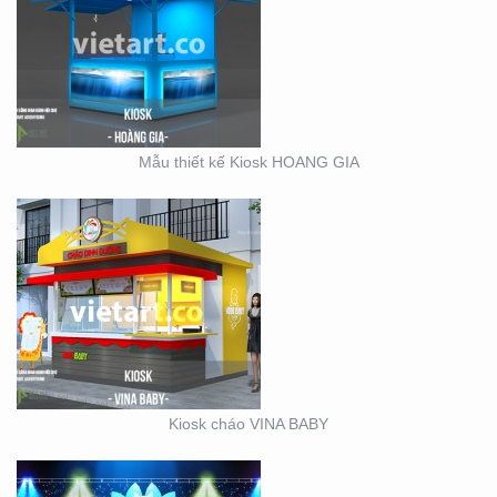
KIOSK CHÁO VINA BABY
Mẫu thiết kế Kiosk HOANG GIA
SỰ KIỆN CÔNG TY ĐIỆN
LỰC EVN HẢI PHÒNG
Kiosk cháo VINA BABY