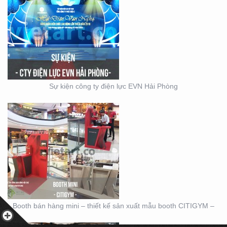
BOOTH BÁN HÀNG MINI
– THIẾT KẾ SẢN XUẤT
MẪU BOOTH CITIGYM –
Sự kiện công ty điện lực EVN Hải Phòng
THIẾT KẾ THI CÔNG
MẪU GIAN KITCHEN
KONCEPT
Booth bán hàng mini – thiết kế sản xuất mẫu booth CITIGYM –