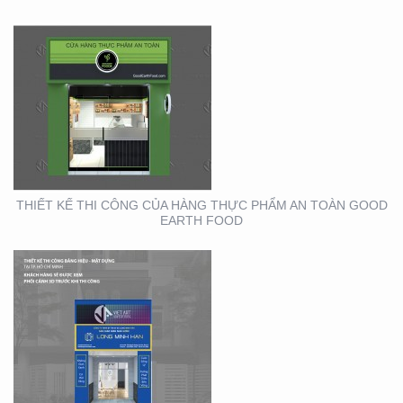
THIẾT KẾ THI CÔNG
BẢNG HIỆU – MẶT
DỰNG LONG MINH HÂN
– TP. THỦ ĐỨC – Q2
THIẾT KẾ THI CÔNG CỦA HÀNG THỰC PHẨM AN TOÀN GOOD
EARTH FOOD
THIẾT KẾ THIỆP ĐIỆN
TỬ ĐỘC ĐÁO , ẤN
TƯỢNG