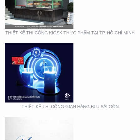
GÒN
THIẾT KẾ THI CÔNG KIOSK THỰC PHẨM TẠI TP. HỒ CHÍ MINH
THIẾT KẾ NHẬN DIỆN
THƯƠNG HIỆU MINH
THƯ ORCHIDS
BOUTIQUE VIETNAM
THIẾT KẾ THI CÔNG GIAN HÀNG BLU SÀI GÒN