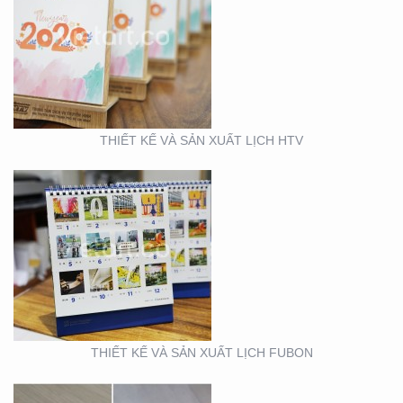
THIẾT KẾ VÀ SẢN XUẤT
LỊCH FUBON
THIẾT KẾ VÀ SẢN XUẤT LỊCH HTV
THIẾT KẾ MẪU VÀ SẢN
XUẤT LỊCH MAINETTI
THIẾT KẾ VÀ SẢN XUẤT LỊCH FUBON