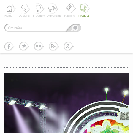
Home
Designs
Indentity
Advertsing
Packing
Product