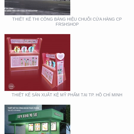
THIẾT KẾ THI CÔNG BẢNG HIỆU CHUỖI CỬA HÀNG CP
FRSHSHOP
THIẾT KẾ THI CÔNG
KIOSK THỰC PHẨM TẠI
TP. HỒ CHÍ MINH
THIẾT KẾ SẢN XUẤT KỆ MỸ PHẨM TẠI TP. HỒ CHÍ MINH
THIẾT KẾ THI CÔNG
GIAN HÀNG BLU SÀI