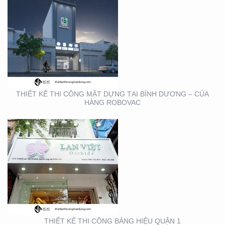
THIẾT KẾ THI CÔNG
BẢNG HIỆU QUẬN 1
THIẾT KẾ THI CÔNG MẶT DỰNG TẠI BÌNH DƯƠNG – CỦA
HÀNG ROBOVAC
THIẾT KẾ THI CÔNG
BẢNG HIỆU NHA KHOA
TẠI TP. HỒ CHÍ MINH
THIẾT KẾ THI CÔNG BẢNG HIỆU QUẬN 1