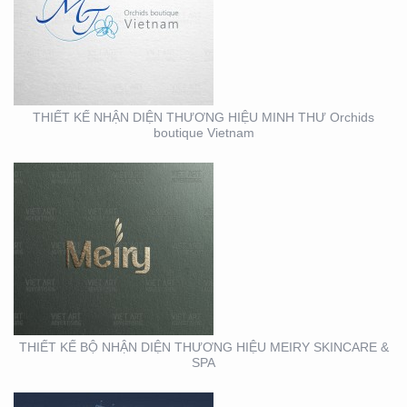
THIẾT KẾ BỘ NHẬN
DIỆN THƯƠNG HIỆU
MEIRY SKINCARE & SPA
THIẾT KẾ NHẬN DIỆN THƯƠNG HIỆU MINH THƯ Orchids
boutique Vietnam
THIẾT KẾ THI CÔNG
MẶT DỰNG TẠI BÌNH
DƯƠNG – CỦA HÀNG
ROBOVAC
THIẾT KẾ BỘ NHẬN DIỆN THƯƠNG HIỆU MEIRY SKINCARE &
SPA