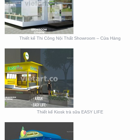
SỮA EASY LIFE
Thiết kế Thi Công Nội Thất Showroom – Cửa Hàng
MẪU THIẾT KẾ KIOSK
HOANG GIA
Thiết kế Kiosk trà sữa EASY LIFE