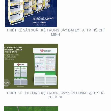
THIẾT KẾ THI CÔNG KỆ
TRƯNG BÀY SẢN PHẨM
TẠI TP. HỒ CHÍ MINH
THIẾT KẾ SẢN XUẤT KỆ TRƯNG BÀY ĐẠI LÝ TẠI TP. HỒ CHÍ
MINH
THIẾT KẾ SẢN XUẤT
BOOTH SAMPLING TẠI
TP. HỒ CHÍ MINH
THIẾT KẾ THI CÔNG KỆ TRƯNG BÀY SẢN PHẨM TẠI TP. HỒ
CHÍ MINH