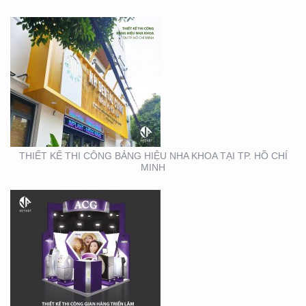
THIẾT KẾ THI CÔNG
GIAN HÀNG ACG –
TRIỂN LÃM NHA KHOA
THIẾT KẾ THI CÔNG BẢNG HIỆU NHA KHOA TẠI TP. HỒ CHÍ
MINH
THIẾT KẾ THI CÔNG
GIAN HÀNG REAL EMS
TẠI TTTM