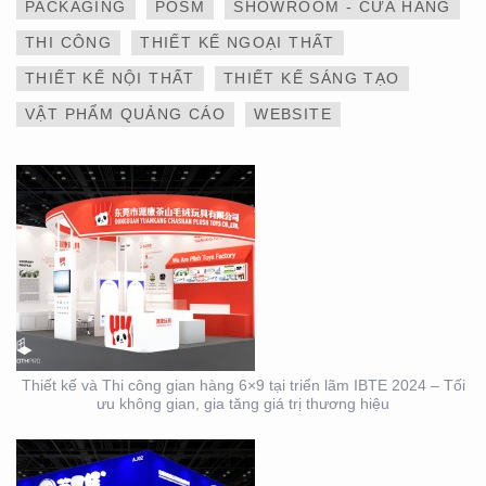
PACKAGING
POSM
SHOWROOM - CỬA HÀNG
GIAN HÀNG 6×9 TẠI
TRIỂN LÃM IBTE 2024 –
THI CÔNG
THIẾT KẾ NGOẠI THẤT
TỐI ƯU KHÔNG GIAN,
GIA TĂNG GIÁ TRỊ
THIẾT KẾ NỘI THẤT
THIẾT KẾ SÁNG TẠO
THƯƠNG HIỆU
VẬT PHẨM QUẢNG CÁO
WEBSITE
THIẾT KẾ VÀ THI CÔNG
GIAN HÀNG 6×9 TẠI
TRIỂN LÃM IBTE 2024 –
GIAN HÀNG BAZUUYU
Thiết kế và Thi công gian hàng 6×9 tại triển lãm IBTE 2024 – Tối
ưu không gian, gia tăng giá trị thương hiệu