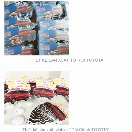
THIẾT KẾ SẢN XUẤT
WOBLER ” TÀI CHÍNH
TOYOTA”
THIẾT KẾ SẢN XUẤT TỜ RƠI TOYOTA
THIẾT KẾ THI CÔNG
CỦA HÀNG THỰC PHẨM
AN TOÀN GOOD EARTH
FOOD
Thiết kế sản xuất wobler ” Tài Chính TOYOTA”