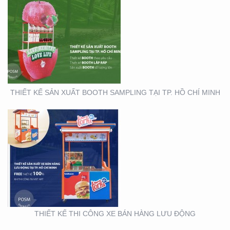
THIẾT KẾ THI CÔNG XE
BÁN HÀNG LƯU ĐỘNG
THIẾT KẾ SẢN XUẤT BOOTH SAMPLING TẠI TP. HỒ CHÍ MINH
THIẾT KẾ SẢN XUẤT TỜ
RƠI TOYOTA
THIẾT KẾ THI CÔNG XE BÁN HÀNG LƯU ĐỘNG