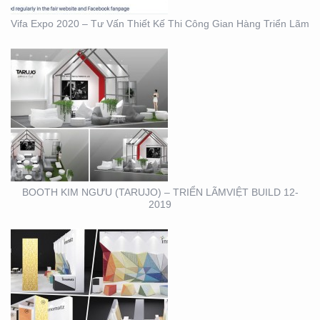
Vifa Expo 2020 – Tư Vấn Thiết Kế Thi Công Gian Hàng Triển Lãm
BOOTH INNOMATZ –
TRIỂN LÃM VIỆT BUILD
12-2019
BOOTH KIM NGƯU (TARUJO) – TRIỂN LÃMVIỆT BUILD 12-
2019
SHOWROOM – CỬA
HÀNG – CITIGYM – BẾN
VÂN ĐỒN , Q4