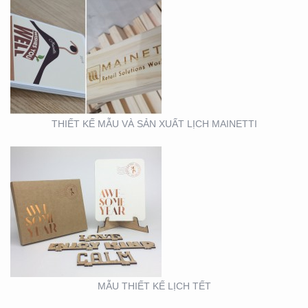
MẪU THIẾT KẾ LỊCH
TẾT
THIẾT KẾ MẪU VÀ SẢN XUẤT LỊCH MAINETTI
MẪU THIẾT KẾ THIỆP
TẾT RICHS
MẪU THIẾT KẾ LỊCH TẾT