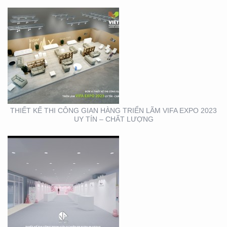
THIẾT KẾ THI CÔNG
TRỌN GÓI SỰ KIỆN MỸ
PHẨM HÀN QUỐC
THIẾT KẾ THI CÔNG GIAN HÀNG TRIỂN LÃM VIFA EXPO 2023
UY TÍN – CHẤT LƯỢNG
THIẾT KẾ THI CÔNG
BẢNG HIỆU CỬA HÀNG
CP FRESHMART