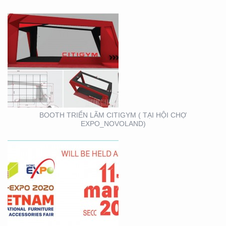
VIFA EXPO 2020 – TƯ
VẤN THIẾT KẾ THI
CÔNG GIAN HÀNG
TRIỂN LÃM
BOOTH TRIỂN LÃM CITIGYM ( TẠI HỘI CHỢ
EXPO_NOVOLAND)
BOOTH KIM NGƯU
(TARUJO) – TRIỂN
LÃMVIỆT BUILD 12-2019