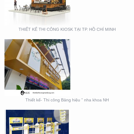
NH
THIẾT KẾ THI CÔNG KIOSK TẠI TP. HỒ CHÍ MINH
THIẾT KẾ SẢN XUẤT KỆ
TRƯNG BÀY ĐẠI LÝ TẠI
TP. HỒ CHÍ MINH
Thiết kế- Thi công Bảng hiệu ” nha khoa NH