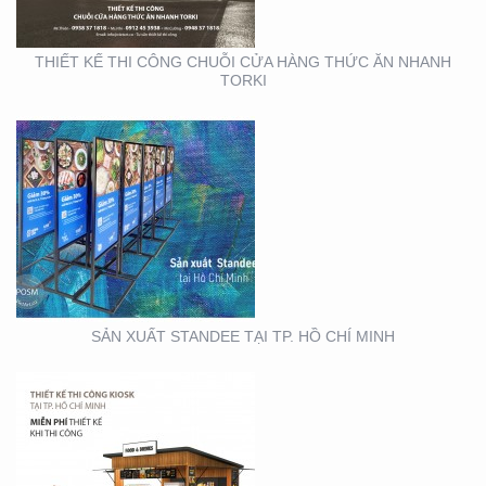
THIẾT KẾ THI CÔNG CHUỖI CỬA HÀNG THỨC ĂN NHANH
TORKI
THIẾT KẾ THI CÔNG
KIOSK TẠI TP. HỒ CHÍ
MINH
SẢN XUẤT STANDEE TẠI TP. HỒ CHÍ MINH
THIẾT KẾ- THI CÔNG
BẢNG HIỆU ” NHA KHOA