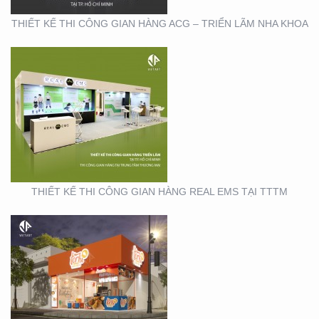
THIẾT KẾ THI CÔNG GIAN HÀNG ACG – TRIỂN LÃM NHA KHOA
THIẾT KẾ THI CÔNG
CHUỖI CỬA HÀNG
THỨC ĂN NHANH TORKI
THIẾT KẾ THI CÔNG GIAN HÀNG REAL EMS TẠI TTTM
SẢN XUẤT STANDEE TẠI
TP. HỒ CHÍ MINH