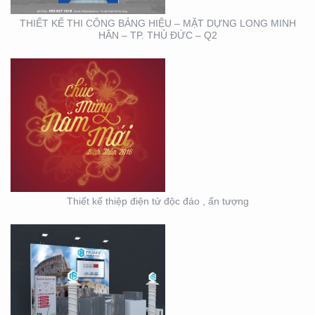
THIẾT KẾ THI CÔNG BẢNG HIỆU – MẶT DỰNG LONG MINH
HÂN – TP. THỦ ĐỨC – Q2
HỘI NGHỊ KHOA HỌC
DA LIỄU MIỀN NAM 2020
(BOOTH TRANFA)
Thiết kế thiệp điện tử độc đáo , ấn tượng
HỘI NGHỊ DA LIỄU
TOÀN QUỐC NĂM 2020