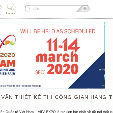
ng
Product
Ư VẤN THIẾT KẾ THI CÔNG GIAN HÀNG 
iện Quốc tế Việt Nam – VIFA EXPO là sự kiện lớn nhất về đồ nội thất x