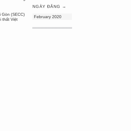
NGÀY ĐĂNG →
ài Gòn (SECC)
February 2020
 thất Việt