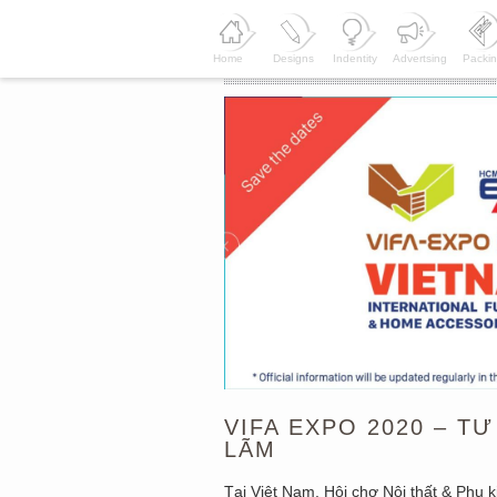
Home
Designs
Indentity
Advertsing
Packi
VIFA EXPO 2020 – T
LÃM
Tại Việt Nam, Hội chợ Nội thất & Phụ k