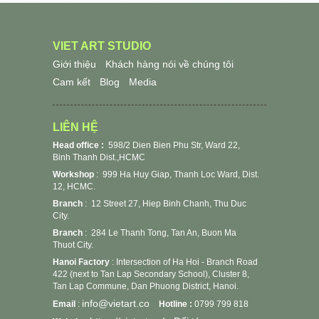
VIET ART STUDIO
Giới thiệu
Khách hàng nói về chúng tôi
Cam kết
Blog
Media
LIÊN HỆ
Head office :
598/2 Dien Bien Phu Str, Ward 22,
Binh Thanh Dist.,HCMC
Workshop
:
999 Ha Huy Giap, Thanh Loc Ward, Dist.
12, HCMC.
Branch
: 12 Street 27, Hiep Binh Chanh, Thu Duc
City.
Branch
: 284 Le Thanh Tong, Tan An, Buon Ma
Thuot City.
Hanoi Factory
: Intersection of Ha Hoi - Branch Road
422 (next to Tan Lap Secondary School), Cluster 8,
Tan Lap Commune, Dan Phuong District, Hanoi.
info@vietart.co
Email
:
Hotline :
0799 799 818