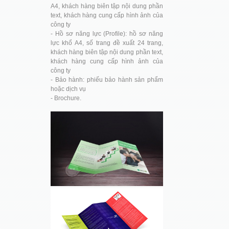
A4, khách hàng biên tập nội dung phần
text, khách hàng cung cấp hình ảnh của
công ty
- Hồ sơ năng lực (Profile): hồ sơ năng
lực khổ A4, số trang đề xuất 24 trang,
khách hàng biên tập nội dung phần text,
khách hàng cung cấp hình ảnh của
công ty
- Bảo hành: phiếu bảo hành sản phẩm
hoặc dịch vụ
- Brochure.