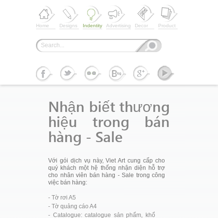
Home
Designs
Indentity
Advertising
Decor
Product
Nhận biết thương
hiệu trong bán
hàng - Sale
Với gói dịch vụ này, Viet Art cung cấp cho
quý khách một hệ thống nhận diện hỗ trợ
cho nhân viên bán hàng - Sale trong công
việc bán hàng:
- Tờ rơi A5
- Tờ quảng cáo A4
- Catalogue: catalogue sản phẩm, khổ