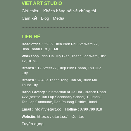
VIET ART STUDIO
Giới thiệu
Khách hàng nói về chúng tôi
Cam kết
Blog
Media
LIÊN HỆ
Head office :
598/2 Dien Bien Phu Str, Ward 22,
Binh Thanh Dist.,HCMC
Workshop
:
999 Ha Huy Giap, Thanh Loc Ward, Dist.
12, HCMC.
Branch
: 12 Street 27, Hiep Binh Chanh, Thu Duc
City.
Branch
: 284 Le Thanh Tong, Tan An, Buon Ma
Thuot City.
Hanoi Factory
: Intersection of Ha Hoi - Branch Road
422 (next to Tan Lap Secondary School), Cluster 8,
Tan Lap Commune, Dan Phuong District, Hanoi.
info@vietart.co
Email
:
Hotline :
0799 799 818
https://vietart.co/
Đối tác
Website
:
Tuyển dụng