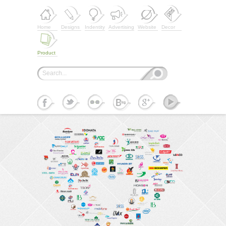
Home
Designs
Indentity
Advertising
Website
Decor
Product