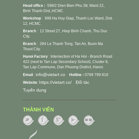
Head office :
598/2 Dien Bien Phu Str, Ward 22,
Binh Thanh Dist.,HCMC
Workshop
:
999 Ha Huy Giap, Thanh Loc Ward, Dist.
12, HCMC.
Branch
: 12 Street 27, Hiep Binh Chanh, Thu Duc
City.
Branch
: 284 Le Thanh Tong, Tan An, Buon Ma
Thuot City.
Hanoi Factory
: Intersection of Ha Hoi - Branch Road
422 (next to Tan Lap Secondary School), Cluster 8,
Tan Lap Commune, Dan Phuong District, Hanoi.
info@vietart.co
Email
:
Hotline :
0799 799 818
https://vietart.co/
Đối tác
Website
:
Tuyển dụng
THÀNH VIÊN