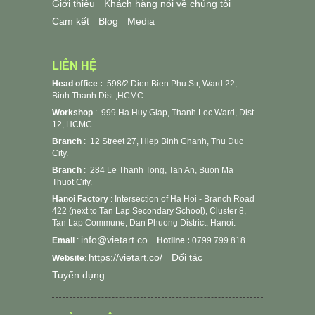
Giới thiệu
Khách hàng nói về chúng tôi
Cam kết
Blog
Media
LIÊN HỆ
Head office :
598/2 Dien Bien Phu Str, Ward 22,
Binh Thanh Dist.,HCMC
Workshop
:
999 Ha Huy Giap, Thanh Loc Ward, Dist.
12, HCMC.
Branch
: 12 Street 27, Hiep Binh Chanh, Thu Duc
City.
Branch
: 284 Le Thanh Tong, Tan An, Buon Ma
Thuot City.
Hanoi Factory
: Intersection of Ha Hoi - Branch Road
422 (next to Tan Lap Secondary School), Cluster 8,
Tan Lap Commune, Dan Phuong District, Hanoi.
info@vietart.co
Email
:
Hotline :
0799 799 818
https://vietart.co/
Đối tác
Website
:
Tuyển dụng