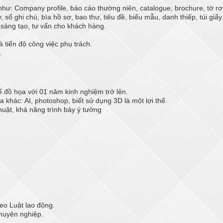
: Company profile, báo cáo thường niên, catalogue, brochure, tờ rơi, t
, sổ ghi chú, bìa hồ sơ, bao thư, tiêu đề, biểu mẫu, danh thiếp, túi giấy.
 sáng tạo, tư vấn cho khách hàng.
 tiến độ công việc phụ trách.
.
ế đồ họa với 01 năm kinh nghiệm trở lên.
khác: AI, photoshop, biết sử dụng 3D là một lợi thế.
thuật, khả năng trình bày ý tưởng
eo Luật lao động.
huyên nghiệp.