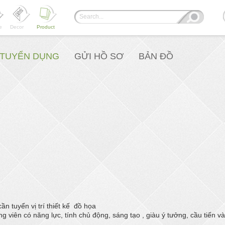
e
Decor
Product
Í TUYỂN DỤNG
GỬI HỒ SƠ
BẢN ĐỒ
ần tuyển vị trí thiết kế đồ họa
 viên có năng lực, tính chủ động, sáng tạo , giàu ý tưởng, cầu tiến v