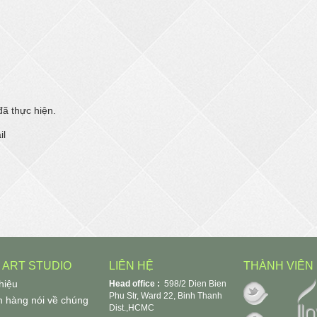
đã thực hiện.
il
T ART STUDIO
LIÊN HỆ
THÀNH VIÊN
thiệu
Head office :
598/2 Dien Bien
Phu Str, Ward 22, Binh Thanh
 hàng nói về chúng
Dist.,HCMC