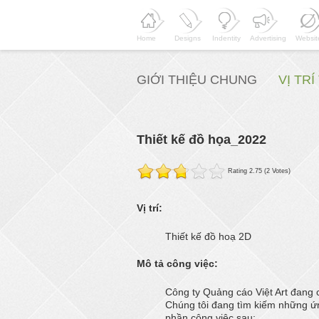
Home
Designs
Indentity
Advertising
Websit
GIỚI THIỆU CHUNG
VỊ TR
Thiết kế đồ họa_2022
Rating 2.75 (2 Votes)
Vị trí:
Thiết kế đồ hoạ 2D
Mô tả công việc:
Công ty Quảng cáo Việt Art đang c
Chúng tôi đang tìm kiếm những ứng
phần công việc sau: