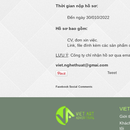
Thời gian nộp hồ sơ:
Đến ngày 30/010/2022
Hồ sơ bao gồm:
CV, đơn xin việc.
Link, file đính kèm các sản phẩm 
LƯU Ý
: Công ty chỉ nhận hồ sơ qua ema
viet.nghethuat@gmai.com
Tweet
Facebook Social Comments
VIE
Giới 
Khách
tôi