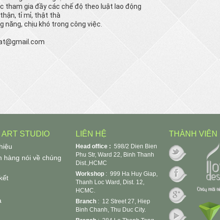
 tham gia đầy các chế độ theo luật lao động
thận, tỉ mỉ, thật thà
g năng, chịu khó trong công việc.
uat@gmail.com
T ART STUDIO
LIÊN HỆ
THÀNH VIÊN
thiệu
Head office :
598/2 Dien Bien
Phu Str, Ward 22, Binh Thanh
 hàng nói về chúng
Dist.,HCMC
Workshop
:
999 Ha Huy Giap,
kết
Thanh Loc Ward, Dist. 12,
HCMC.
a
Branch
: 12 Street 27, Hiep
Binh Chanh, Thu Duc City.