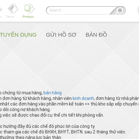
e
Decor
Product
Í TUYỂN DỤNG
GỬI HỒ SƠ
BẢN ĐỒ
p chứng từ mua hàng,
bán hàng
 đơn hàng từ khách hàng, nhân viên
kinh doanh
, đơn hàng từ nhà phân
nhật các đơn hàng vào phần mềm kế toán => thủ kho sắp xếp chuyển
 dõi công nợ khách hàng.
 việc sẽ được chao đổi cụ thể chi tiết khi phỏng vấn.
 hưởng đầy đủ các chế độ phúc lợi của công ty.
 tham gia các chế độ BHXH, BHYT, BHTN. sau 2 tháng thử việc.
thưởng theo năng lực bản thân.