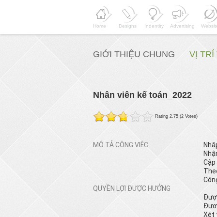
Home
Designs
Indentity
Advertising
Websit
GIỚI THIỆU CHUNG
VỊ TR
Nhân viên kế toán_2022
Rating 2.75 (2 Votes)
MÔ TẢ CÔNG VIỆC
Nhậ
Nhận
Cập 
Theo
Công
QUYỀN LỢI ĐƯỢC HƯỞNG
Được
Được
Xét 