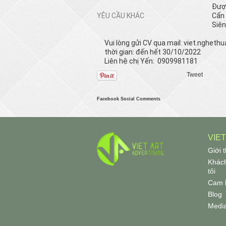
Được
YÊU CẦU KHÁC
Cẩn 
Siên
Vui lòng gửi CV qua mail:
viet.ngheth
thời gian: đến hết 30/10/2022
Liên hệ chị Yến: 0909981181
Tweet
Facebook Social Comments
VIE
Giới 
Khách
tôi
Cam 
Blog
Medi