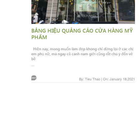
BẢNG HIỆU QUẢNG CÁO CỬA HÀNG MỸ
PHẨM
Hiện nay, mong muốn làm đẹp không chỉ dừng lại ở các chị
em phụ nữ, mà ngay cả cánh nam giới cũng rất chú ý đến vẻ
bề
...
By: Tieu Thao | On: January 18,2021