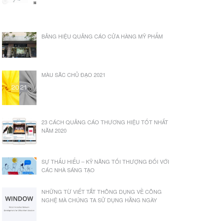
BẢNG HIỆU QUẢNG CÁO CỬA HÀNG MỸ PHẨM
MÀU SĂC CHỦ ĐẠO 2021
23 CÁCH QUẢNG CÁO THƯƠNG HIỆU TỐT NHẤT
NĂM 2020
SỰ THẤU HIỂU – KỸ NĂNG TỐI THƯỢNG ĐỐI VỚI
CÁC NHÀ SÁNG TẠO
NHỮNG TỪ VIẾT TẮT THÔNG DỤNG VỀ CÔNG
NGHỆ MÀ CHÚNG TA SỬ DỤNG HẰNG NGÀY