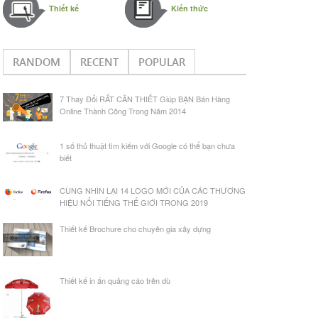
Thiết kế
Kiến thức
RANDOM
RECENT
POPULAR
7 Thay Đổi RẤT CẦN THIẾT Giúp BẠN Bán Hàng
Online Thành Công Trong Năm 2014
1 số thủ thuật tìm kiếm với Google có thể bạn chưa
biết
CÙNG NHÌN LẠI 14 LOGO MỚI CỦA CÁC THƯƠNG
HIỆU NỔI TIẾNG THẾ GIỚI TRONG 2019
Thiết kế Brochure cho chuyên gia xây dựng
Thiết kế in ấn quảng cáo trên dù