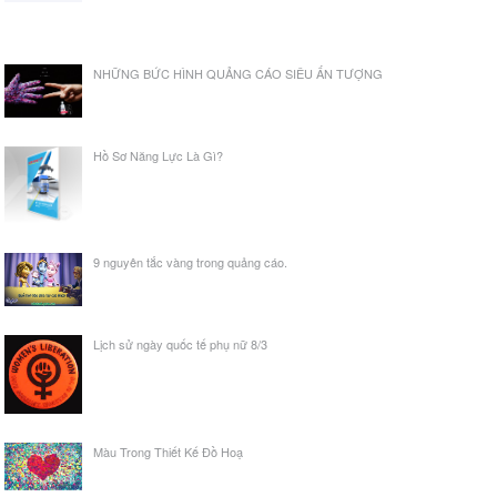
NHỮNG BỨC HÌNH QUẢNG CÁO SIÊU ẤN TƯỢNG
Hồ Sơ Năng Lực Là Gì?
9 nguyên tắc vàng trong quảng cáo.
Lịch sử ngày quốc tế phụ nữ 8/3
Màu Trong Thiết Kế Đồ Hoạ