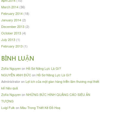
April 2014
(10)
March 2014
(36)
February 2014
(18)
January 2014
(2)
December 2013
(2)
October 2013
(4)
July 2013
(1)
February 2013
(1)
BÌNH LUẬN
Zofia Nguyen
on
Hồ Sơ Năng Lực Là Gì?
NGUYỄN ANH ĐỨC
on
Hồ Sơ Năng Lực Là Gì?
Administrator
on
Lợi ích của một gian hàng triễn lãm thương mại thiết
kế hiệu quả
Zofia Nguyen
on
NHỮNG BỨC HÌNH QUẢNG CÁO SIÊU ẤN
TƯỢNG
Luigi Fulk
on
Màu Trong Thiết Kế Đồ Hoạ