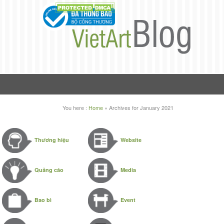
You here :
Home
»
Archives for January 2021
Thương hiệu
Website
Quảng cáo
Media
Bao bì
Event