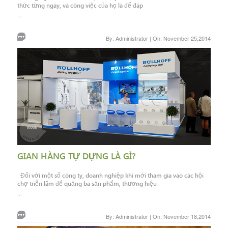
thức từng ngày, và công việc của họ là để đáp
...
By: Administrator | On: November 25,2014
GIAN HÀNG TỰ DỰNG LÀ GÌ?
Đối với một số công ty, doanh nghiệp khi mới tham gia vào các hội
chợ triễn lãm để quảng bá sản phẩm, thương hiệu
...
By: Administrator | On: November 18,2014