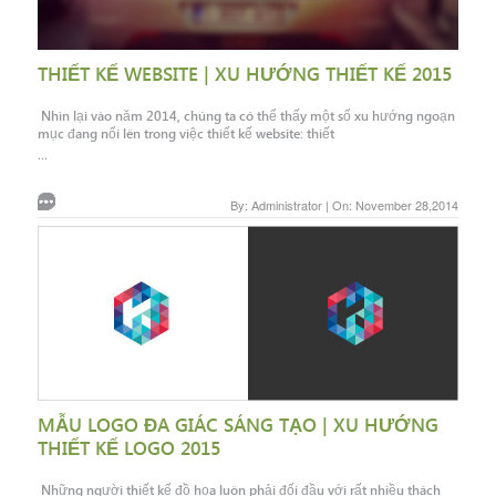
THIẾT KẾ WEBSITE | XU HƯỚNG THIẾT KẾ 2015
Nhìn lại vào năm 2014, chúng ta có thể thấy một số xu hướng ngoạn
mục đang nổi lên trong việc thiết kế website: thiết
...
By: Administrator | On: November 28,2014
MẪU LOGO ĐA GIÁC SÁNG TẠO | XU HƯỚNG
THIẾT KẾ LOGO 2015
Những người thiết kế đồ họa luôn phải đối đầu với rất nhiều thách