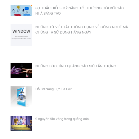
SỰ THẤU HIỂU – KỸ NĂNG TỐI THƯỢNG ĐỐI VỚI CÁC
NHÀ SÁNG TẠO
NHỮNG TỪ VIẾT TẮT THÔNG DỤNG VỀ CÔNG NGHỆ MÀ
CHÚNG TA SỬ DỤNG HẰNG NGÀY
NHỮNG BỨC HÌNH QUẢNG CÁO SIÊU ẤN TƯỢNG
Hồ Sơ Năng Lực Là Gì?
9 nguyên tắc vàng trong quảng cáo.