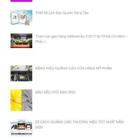
Thiết Kế Lịch Độc Quyền Sáng Tạo
Thăm các gian hàng Vietbuild lần 2 2017 tại TP.Hồ Chí Minh –
Phần 1
BẢNG HIỆU QUẢNG CÁO CỬA HÀNG MỸ PHẨM
MÀU SĂC CHỦ ĐẠO 2021
23 CÁCH QUẢNG CÁO THƯƠNG HIỆU TỐT NHẤT NĂM
2020