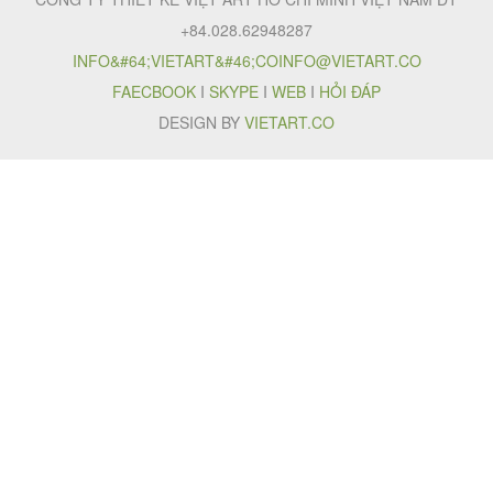
+84.028.62948287
INFO&#64;VIETART&#46;CO
INFO@VIETART.CO
FAECBOOK
I
SKYPE
I
WEB
I
HỎI ĐÁP
DESIGN BY
VIETART.CO