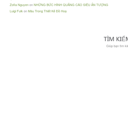
Zofia Nguyen
on
NHỮNG BỨC HÌNH QUẢNG CÁO SIÊU ẤN TƯỢNG
Luigi Fulk
on
Màu Trong Thiết Kế Đồ Hoạ
TÌM KIẾ
Giúp bạn tìm kiế