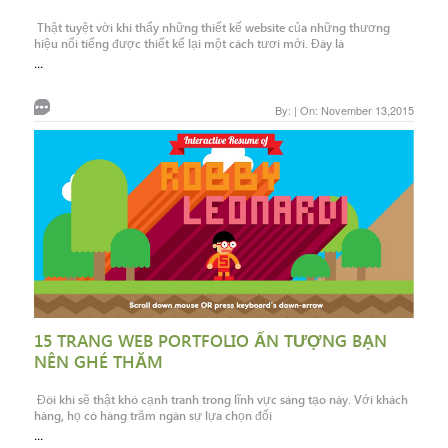
Thật tuyệt vời khi thấy những thiết kế website của những thương
hiệu nổi tiếng được thiết kế lại một cách tươi mới. Đây là
...
By: | On: November 13,2015
15 TRANG WEB PORTFOLIO ẤN TƯỢNG BẠN
NÊN GHÉ THĂM
Đôi khi sẽ thật khó cạnh tranh trong lĩnh vực sáng tạo này. Với khách
hàng, họ có hàng trăm ngàn sự lựa chọn đối
...