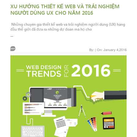
XU HƯỚNG THIẾT KẾ WEB VÀ TRẢI NGHIỆM
NGƯỜI DÙNG UX CHO NĂM 2016
Những chuyên gia thiết kế web và trải nghiệm người dùng (UX) hàng
đầu thế giới đã đưa ra những dự đoán mà họ cho
...
By: | On: January 4,2016