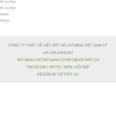
#0 (no title)
#0 (no title)
Media
Slogon
CÔNG TY THIẾT KẾ VIỆT ART HỒ CHÍ MINH VIỆT NAM ĐT
+84.028.62948287
INFO&#64;VIETART&#46;CO
INFO@VIETART.CO
FAECBOOK
I
SKYPE
I
WEB
I
HỎI ĐÁP
DESIGN BY
VIETART.CO