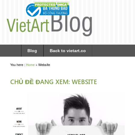
Blog
Back to vietart.co
You here :
Home
»
Website
CHỦ ĐỀ ĐANG XEM: WEBSITE