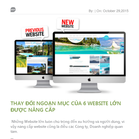
By: | On: October 29,2015
THAY ĐỔI NGOẠN MỤC CỦA 6 WEBSITE LỚN
ĐƯỢC NÂNG CẤP
Những Website lớn luôn chú trọng đến xu hướng và người dùng, vì
vậy nâng cấp website cũng là điều các Công ty, Doanh nghiệp quan
tâm.
...