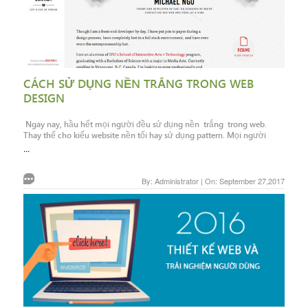
CÁCH SỬ DỤNG NỀN TRẮNG TRONG WEB
DESIGN
Ngày nay, hầu hết mọi người đều sử dụng nền trắng trong web.
Thay thế cho kiểu website nền tối hay sử dụng pattern. Mọi người
...
By: Administrator | On: September 27,2017