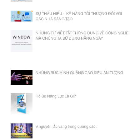
SỰ THẤU HIỂU – KỸ NĂNG TỐI THƯỢNG ĐỐI VỚI
CÁC NHÀ SÁNG TẠO
NHỮNG TỪ VIẾT TẮT THÔNG DỤNG VỀ CÔNG NGHỆ
MÀ CHÚNG TA SỬ DỤNG HẰNG NGÀY
NHỮNG BỨC HÌNH QUẢNG CÁO SIÊU ẤN TƯỢNG
Hồ Sơ Năng Lực Là Gì?
9 nguyên tắc vàng trong quảng cáo.