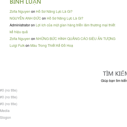
BÌNH LUẬN
Zofia Nguyen
on
Hồ Sơ Năng Lực Là Gì?
NGUYỄN ANH ĐỨC
on
Hồ Sơ Năng Lực Là Gì?
Administrator
on
Lợi ích của một gian hàng triễn lãm thương mại thiết
kế hiệu quả
Zofia Nguyen
on
NHỮNG BỨC HÌNH QUẢNG CÁO SIÊU ẤN TƯỢNG
Luigi Fulk
on
Màu Trong Thiết Kế Đồ Hoạ
TÌM KIẾ
Giúp bạn tìm kiếm
#0 (no title)
#0 (no title)
#0 (no title)
Media
Slogon