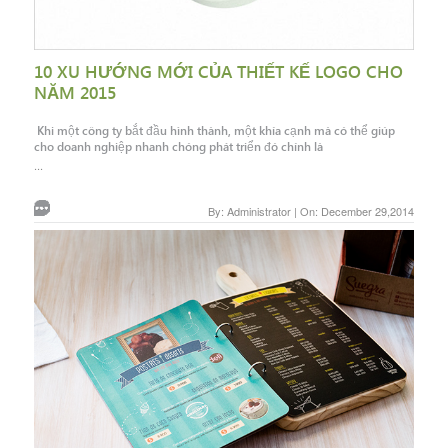
10 XU HƯỚNG MỚI CỦA THIẾT KẾ LOGO CHO
NĂM 2015
Khi một công ty bắt đầu hình thành, một khía cạnh mà có thể giúp
cho doanh nghiệp nhanh chóng phát triển đó chính là
...
By: Administrator | On: December 29,2014