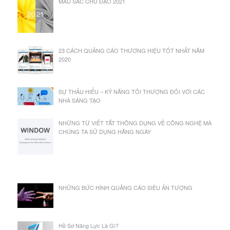
MÀU SĂC CHỦ ĐẠO 2021
23 CÁCH QUẢNG CÁO THƯƠNG HIỆU TỐT NHẤT NĂM
2020
SỰ THẤU HIỂU – KỸ NĂNG TỐI THƯỢNG ĐỐI VỚI CÁC
NHÀ SÁNG TẠO
NHỮNG TỪ VIẾT TẮT THÔNG DỤNG VỀ CÔNG NGHỆ MÀ
CHÚNG TA SỬ DỤNG HẰNG NGÀY
NHỮNG BỨC HÌNH QUẢNG CÁO SIÊU ẤN TƯỢNG
Hồ Sơ Năng Lực Là Gì?