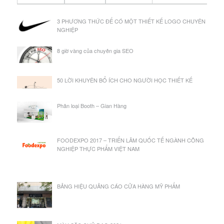
3 PHƯƠNG THỨC ĐỂ CÓ MỘT THIẾT KẾ LOGO CHUYÊN
NGHIỆP
8 giờ vàng của chuyên gia SEO
50 LỜI KHUYÊN BỔ ÍCH CHO NGƯỜI HỌC THIẾT KẾ
Phân loại Booth – Gian Hàng
FOODEXPO 2017 – TRIỂN LÃM QUỐC TẾ NGÀNH CÔNG
NGHIỆP THỰC PHẨM VIỆT NAM
BẢNG HIỆU QUẢNG CÁO CỬA HÀNG MỸ PHẨM