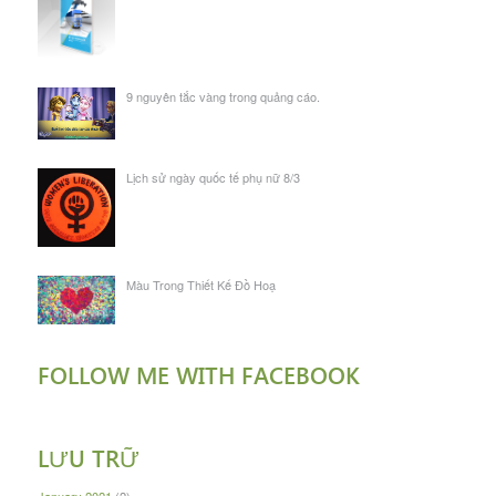
9 nguyên tắc vàng trong quảng cáo.
Lịch sử ngày quốc tế phụ nữ 8/3
Màu Trong Thiết Kế Đồ Hoạ
FOLLOW ME WITH FACEBOOK
LƯU TRỮ