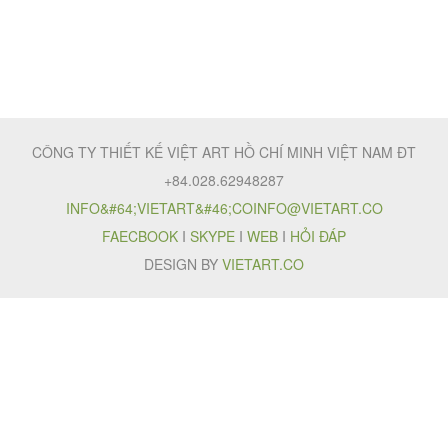
CÔNG TY THIẾT KẾ VIỆT ART HỒ CHÍ MINH VIỆT NAM ĐT
+84.028.62948287
INFO&#64;VIETART&#46;CO
INFO@VIETART.CO
FAECBOOK
I
SKYPE
I
WEB
I
HỎI ĐÁP
DESIGN BY
VIETART.CO