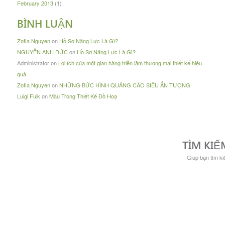
February 2013
(1)
BÌNH LUẬN
Zofia Nguyen
on
Hồ Sơ Năng Lực Là Gì?
NGUYỄN ANH ĐỨC
on
Hồ Sơ Năng Lực Là Gì?
Administrator
on
Lợi ích của một gian hàng triễn lãm thương mại thiết kế hiệu
quả
Zofia Nguyen
on
NHỮNG BỨC HÌNH QUẢNG CÁO SIÊU ẤN TƯỢNG
Luigi Fulk
on
Màu Trong Thiết Kế Đồ Hoạ
TÌM KIẾ
Giúp bạn tìm kiế