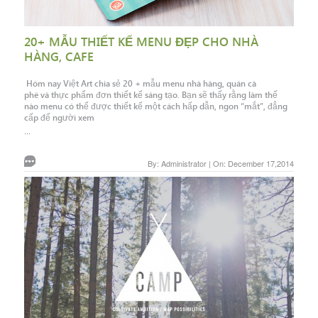
20+ MẪU THIẾT KẾ MENU ĐẸP CHO NHÀ
HÀNG, CAFE
Hôm nay Việt Art chia sẻ 20 + mẫu menu nhà hàng, quán cà
phê và thực phẩm đơn thiết kế sáng tạo. Bạn sẽ thấy rằng làm thế
nào menu có thể được thiết kế một cách hấp dẫn, ngon “mắt”, đẳng
cấp để người xem
...
By: Administrator | On: December 17,2014