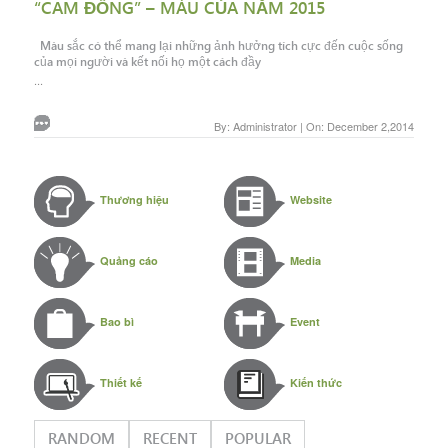
“CAM ĐỒNG” – MÀU CỦA NĂM 2015
Màu sắc có thể mang lại những ảnh hưởng tích cực đến cuộc sống
của mọi người và kết nối họ một cách đầy
...
By: Administrator | On: December 2,2014
Thương hiệu
Website
Quảng cáo
Media
Bao bì
Event
Thiết kế
Kiến thức
RANDOM
RECENT
POPULAR