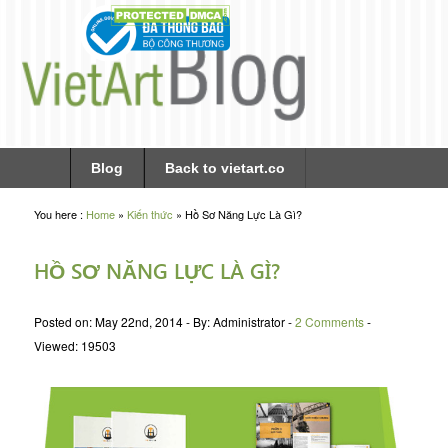
Blog
Back to vietart.co
You here :
Home
»
Kiến thức
»
Hồ Sơ Năng Lực Là Gì?
HỒ SƠ NĂNG LỰC LÀ GÌ?
Posted on:
May 22nd, 2014 -
By:
Administrator -
2 Comments
-
Viewed:
19503