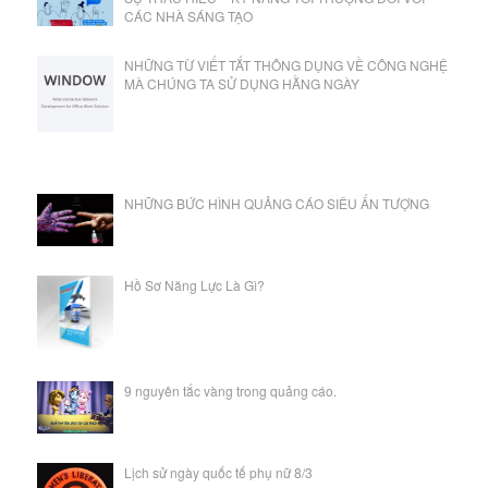
CÁC NHÀ SÁNG TẠO
NHỮNG TỪ VIẾT TẮT THÔNG DỤNG VỀ CÔNG NGHỆ
MÀ CHÚNG TA SỬ DỤNG HẰNG NGÀY
NHỮNG BỨC HÌNH QUẢNG CÁO SIÊU ẤN TƯỢNG
Hồ Sơ Năng Lực Là Gì?
9 nguyên tắc vàng trong quảng cáo.
Lịch sử ngày quốc tế phụ nữ 8/3