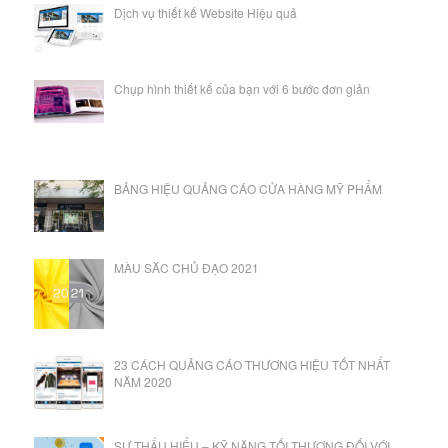
Dịch vụ thiết kế Website Hiệu quả
Chụp hình thiết kế của bạn với 6 bước đơn giản
BẢNG HIỆU QUẢNG CÁO CỬA HÀNG MỸ PHẨM
MÀU SĂC CHỦ ĐẠO 2021
23 CÁCH QUẢNG CÁO THƯƠNG HIỆU TỐT NHẤT
NĂM 2020
SỰ THẤU HIỂU – KỸ NĂNG TỐI THƯỢNG ĐỐI VỚI