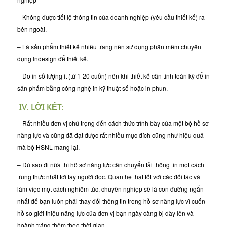
– Không được tiết lộ thông tin của doanh nghiệp (yêu cầu thiết kế) ra
bên ngoài.
– Là sản phẩm thiết kế nhiều trang nên sư dụng phần mềm chuyên
dụng Indesign để thiết kế.
– Do in số lượng ít (từ 1-20 cuốn) nên khi thiết kế cần tính toán kỹ để in
sản phẩm bằng công nghệ in kỹ thuật số hoặc in phun.
IV. LỜI KẾT:
– Rất nhiều đơn vị chú trọng đến cách thức trình bày của một bộ hồ sơ
năng lực và cũng đã đạt được rất nhiều mục đích cũng như hiệu quả
mà bộ HSNL mang lại.
– Dù sao đi nữa thì hồ sơ năng lực cần chuyển tải thông tin một cách
trung thực nhất tới tay người đọc. Quan hệ thật tốt với các đối tác và
làm việc một cách nghiêm túc, chuyên nghiệp sẽ là con đường ngắn
nhất để bạn luôn phải thay đổi thông tin trong hồ sơ năng lực vì cuốn
hồ sơ giới thiệu năng lực của đơn vị bạn ngày càng bị dày lên và
hoành tráng thêm theo thời gian.