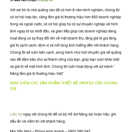
Với vai trò là nhà quảng cáo đã có hơn 8 năm kinh nghiệm, chúng tôi
có cơ hội hợp tác, nâng tầm giá trị thương hiệu hơn 850 doanh nghiệp
trong và ngoài nước, có cơ hội giúp họ có sự chuyên nghiệp về hình
ảnh ngay từ lúc khởi đầu, và gián tiếp giúp các doanh nghiệp đang
hoạt động có sự thay đổi lớn về mặt doanh thu, tăng giá trị gia tăng,
giá trị cạnh canh, định vị và mở rộng ảnh hưởng đến với khách hàng.
Chúng tôi sẽ luôn bên cạnh, song hành như một chuyên gia về quảng
cáo để đảm bảo cho sự thành công của bạn, giúp bạn luôn khác biệt
và giá trị về mặt hình ảnh. Chúng tôi luôn hoạt động với sứ mệnh ”
Nâng tầm giá trị thương hiệu Việt”
XEM THÊM CÁC
SẢN PHẨM THIẾT KẾ PROFILE
CỦA CHÚNG
TÔI
Liên hệ
ngay với chúng tôi để có bộ Hồ Sơ Năng lực hoàn hảo, ghi
dấu ấn và niềm tin với khách hàng.
Mrs Yến Như – Phòng kinh doanh – 0902 580 542