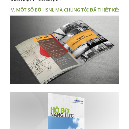
V. MỘT SỐ BỘ HSNL MÀ CHÚNG TÔI ĐÃ THIẾT KẾ: