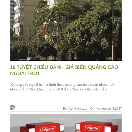
18 TUYỆT CHIÊU ĐÁNH GIÁ BIỂN QUẢNG CÁO
NGOÀI TRỜI
Quảng cáo ngoài trời là hình thức quảng cáo trực quan nhắm tới
nhóm đối tượng khách hàng cụ thể thường qua lại hoặc tiếp
...
By: Administrator | On: November 9,2017