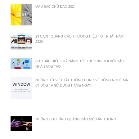
MÀU SĂC CHỦ ĐẠO 2021
23 CÁCH QUẢNG CÁO THƯƠNG HIỆU TỐT NHẤT NĂM
2020
SỰ THẤU HIỂU – KỸ NĂNG TỐI THƯỢNG ĐỐI VỚI CÁC
NHÀ SÁNG TẠO
NHỮNG TỪ VIẾT TẮT THÔNG DỤNG VỀ CÔNG NGHỆ MÀ
CHÚNG TA SỬ DỤNG HẰNG NGÀY
NHỮNG BỨC HÌNH QUẢNG CÁO SIÊU ẤN TƯỢNG