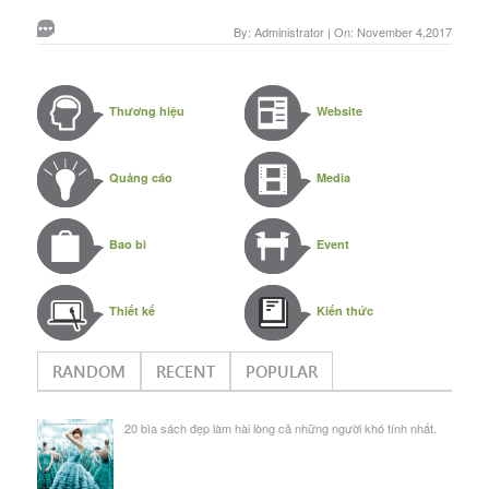
By: Administrator | On: November 4,2017
Thương hiệu
Website
Quảng cáo
Media
Bao bì
Event
Thiết kế
Kiến thức
RANDOM
RECENT
POPULAR
20 bìa sách đẹp làm hài lòng cả những người khó tính nhất.