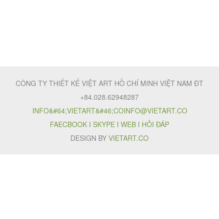
CÔNG TY THIẾT KẾ VIỆT ART HỒ CHÍ MINH VIỆT NAM ĐT
+84.028.62948287
INFO&#64;VIETART&#46;CO
INFO@VIETART.CO
FAECBOOK
I
SKYPE
I
WEB
I
HỎI ĐÁP
DESIGN BY
VIETART.CO