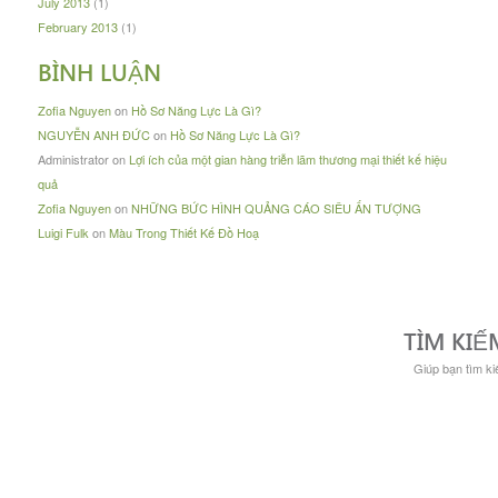
July 2013
(1)
February 2013
(1)
BÌNH LUẬN
Zofia Nguyen
on
Hồ Sơ Năng Lực Là Gì?
NGUYỄN ANH ĐỨC
on
Hồ Sơ Năng Lực Là Gì?
Administrator
on
Lợi ích của một gian hàng triễn lãm thương mại thiết kế hiệu
quả
Zofia Nguyen
on
NHỮNG BỨC HÌNH QUẢNG CÁO SIÊU ẤN TƯỢNG
Luigi Fulk
on
Màu Trong Thiết Kế Đồ Hoạ
TÌM KIẾ
Giúp bạn tìm kiế