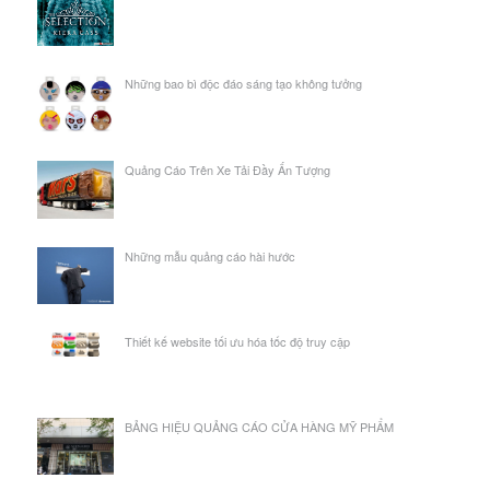
Những bao bì độc đáo sáng tạo không tưởng
Quảng Cáo Trên Xe Tải Đầy Ấn Tượng
Những mẫu quảng cáo hài hước
Thiết kế website tối ưu hóa tốc độ truy cập
BẢNG HIỆU QUẢNG CÁO CỬA HÀNG MỸ PHẨM