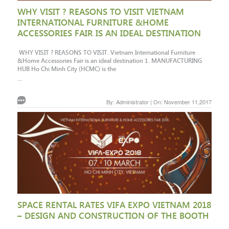
WHY VISIT ? REASONS TO VISIT VIETNAM
INTERNATIONAL FURNITURE &HOME
ACCESSORIES FAIR IS AN IDEAL DESTINATION
WHY VISIT ? REASONS TO VISIT. Vietnam International Furniture
&Home Accessories Fair is an ideal destination 1. MANUFACTURING
HUB Ho Chi Minh City (HCMC) is the
...
By: Administrator | On: November 11,2017
SPACE RENTAL RATES VIFA EXPO VIETNAM 2018
– DESIGN AND CONSTRUCTION OF THE BOOTH