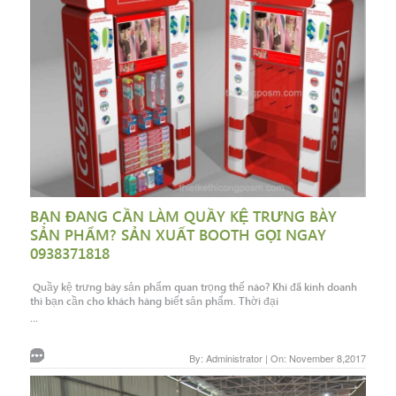
BẠN ĐANG CẦN LÀM QUẦY KỆ TRƯNG BÀY
SẢN PHẨM? SẢN XUẤT BOOTH GỌI NGAY
0938371818
Quầy kệ trưng bày sản phẩm quan trọng thế nào? Khi đã kinh doanh
thì bạn cần cho khách hàng biết sản phẩm. Thời đại
...
By: Administrator | On: November 8,2017