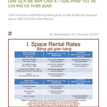
LÀM LỊCH ĐỂ BÀN CHỮ A – GIẢI PHÁP TỐT VỀ
CHI PHÍ VÀ THỜI GIAN
Cuốn lịch bàn có đặt biệt hay không là do sự tâm huyết của chúng ta
vào nó. Nếu hời hợt và làm theo xu
...
By: Administrator | On: November 22,2017