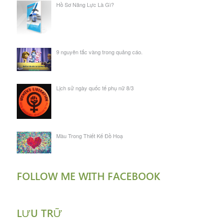
Hồ Sơ Năng Lực Là Gì?
9 nguyên tắc vàng trong quảng cáo.
Lịch sử ngày quốc tế phụ nữ 8/3
Màu Trong Thiết Kế Đồ Hoạ
FOLLOW ME WITH FACEBOOK
LƯU TRỮ