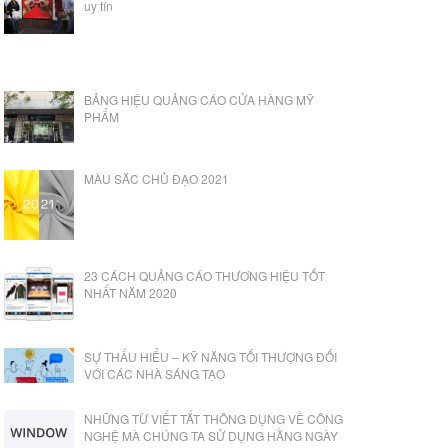
uy tín
BẢNG HIỆU QUẢNG CÁO CỬA HÀNG MỸ
PHẨM
MÀU SĂC CHỦ ĐẠO 2021
23 CÁCH QUẢNG CÁO THƯƠNG HIỆU TỐT
NHẤT NĂM 2020
SỰ THẤU HIỂU – KỸ NĂNG TỐI THƯỢNG ĐỐI
VỚI CÁC NHÀ SÁNG TẠO
NHỮNG TỪ VIẾT TẮT THÔNG DỤNG VỀ CÔNG
NGHỆ MÀ CHÚNG TA SỬ DỤNG HẰNG NGÀY