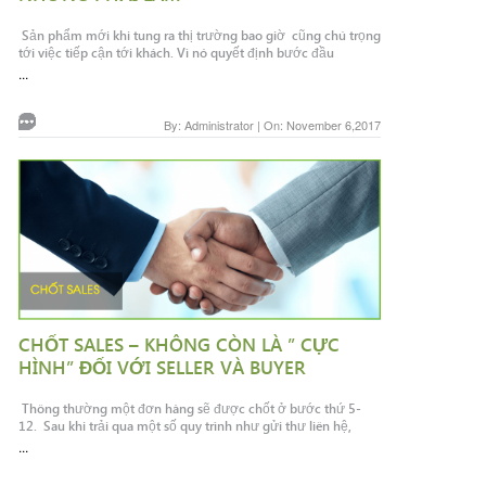
Sản phẩm mới khi tung ra thị trường bao giờ cũng chú trọng
tới việc tiếp cận tới khách. Vì nó quyết định bước đầu
...
By: Administrator | On: November 6,2017
CHỐT SALES – KHÔNG CÒN LÀ ” CỰC
HÌNH” ĐỐI VỚI SELLER VÀ BUYER
Thông thường một đơn hàng sẽ được chốt ở bước thứ 5-
12. Sau khi trải qua một số quy trình như gửi thư liên hệ,
...