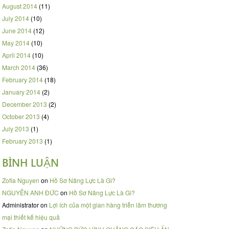
August 2014
(11)
July 2014
(10)
June 2014
(12)
May 2014
(10)
April 2014
(10)
March 2014
(36)
February 2014
(18)
January 2014
(2)
December 2013
(2)
October 2013
(4)
July 2013
(1)
February 2013
(1)
BÌNH LUẬN
Zofia Nguyen
on
Hồ Sơ Năng Lực Là Gì?
NGUYỄN ANH ĐỨC
on
Hồ Sơ Năng Lực Là Gì?
Administrator
on
Lợi ích của một gian hàng triễn lãm thương
mại thiết kế hiệu quả