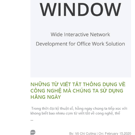
NHỮNG TỪ VIẾT TẮT THÔNG DỤNG VỀ
CÔNG NGHỆ MÀ CHÚNG TA SỬ DỤNG
HẰNG NGÀY
Trong thời đại kỹ thuật số, hằng ngày chúng ta tiếp xúc với
không biết bao nhiêu cụm từ viết tắt về công nghệ, thế
...
By: Võ Chí Cường | On: February 15,2020