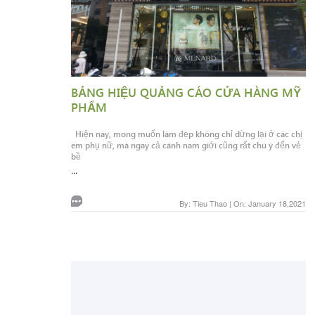
BẢNG HIỆU QUẢNG CÁO CỬA HÀNG MỸ
PHẨM
Hiện nay, mong muốn làm đẹp không chỉ dừng lại ở các chị
em phụ nữ, mà ngay cả cánh nam giới cũng rất chú ý đến vẻ
bề
...
By: Tieu Thao | On: January 18,2021