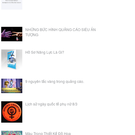
NHỮNG BỨC HÌNH QUẢNG CÁO SIÊU ẤN
TƯỢNG
Hồ Sơ Năng Lực Là Gì?
9 nguyên tắc vàng trong quảng cáo.
Lịch sử ngày quốc tế phụ nữ 8/3
Màu Trong Thiết Kế Đồ Hoạ