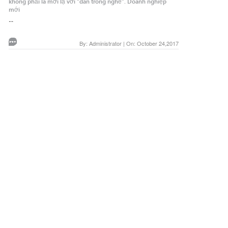
không phải là mới lạ với “dân trong nghề”. Doanh nghiệp
mới
...
By: Administrator | On: October 24,2017