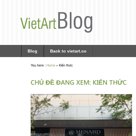
Blog
Back to vietart.co
You here :
Home
»
Kiến thức
CHỦ ĐỀ ĐANG XEM: KIẾN THỨC