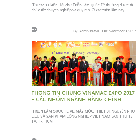
Tại các sự kiện Hội chợ Triễn Lãm Quốc Tế thường được tổ
chức rất chuyên nghiệp và quy mô. Ở các triển lãm này
...
By: Administrator | On: November 4,2017
THÔNG TIN CHUNG VINAMAC EXPO 2017
– CÁC NHÓM NGÀNH HÀNG CHÍNH
TRIỂN LÃM QUỐC TẾ VỀ MÁY MÓC, THIẾT BỊ, NGUYÊN PHỤ
LIỆU VÀ SẢN PHẨM CÔNG NGHIỆP VIỆT NAM LẦN THỨ 12
TẠI TP. HCM
...