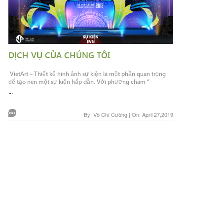
DỊCH VỤ CỦA CHÚNG TÔI
VietArt – Thiết kế hình ảnh sự kiện là một phần quan trọng
để tạo nên một sự kiện hấp dẫn. Với phương châm “
...
By: Võ Chí Cường | On: April 27,2019