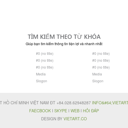
TÌM KIẾM THEO TỪ KHÓA
Giúp bạn tìm kiếm thông tin tiện lợi và nhanh nhất
#0 (no title)
#0 (no title)
#0 (no title)
#0 (no title)
#0 (no title)
#0 (no title)
Media
Media
Slogon
Slogon
T HỒ CHÍ MINH VIỆT NAM ĐT +84.028.62948287
INFO&#64;VIETAR
FAECBOOK
I
SKYPE
I
WEB
I
HỎI ĐÁP
DESIGN BY
VIETART.CO