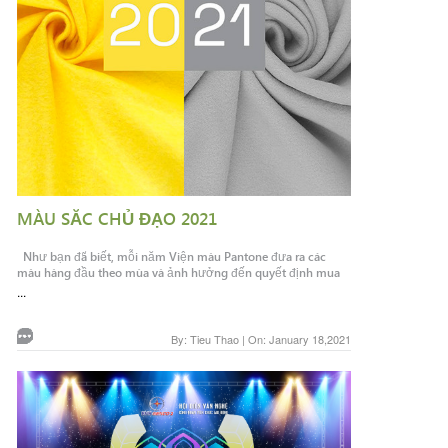
MÀU SĂC CHỦ ĐẠO 2021
Như bạn đã biết, mỗi năm Viện màu Pantone đưa ra các
màu hàng đầu theo mùa và ảnh hưởng đến quyết định mua
...
By: Tieu Thao | On: January 18,2021