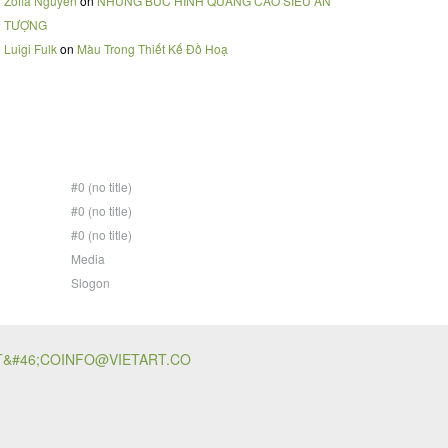
Zofia Nguyen
on
NHỮNG BỨC HÌNH QUẢNG CÁO SIÊU ẤN
TƯỢNG
Luigi Fulk
on
Màu Trong Thiết Kế Đồ Hoạ
#0 (no title)
#0 (no title)
#0 (no title)
Media
Slogon
T&#46;CO
INFO@VIETART.CO