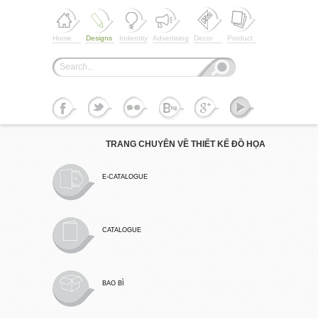
Home
Designs
Indentity
Advertising
Decor
Product
TRANG CHUYÊN VỀ THIẾT KẾ ĐỒ HỌA
E-CATALOGUE
CATALOGUE
BAO BÌ