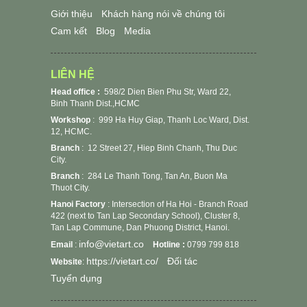
Giới thiệu
Khách hàng nói về chúng tôi
Cam kết
Blog
Media
LIÊN HỆ
Head office :
598/2 Dien Bien Phu Str, Ward 22,
Binh Thanh Dist.,HCMC
Workshop
:
999 Ha Huy Giap, Thanh Loc Ward, Dist.
12, HCMC.
Branch
: 12 Street 27, Hiep Binh Chanh, Thu Duc
City.
Branch
: 284 Le Thanh Tong, Tan An, Buon Ma
Thuot City.
Hanoi Factory
: Intersection of Ha Hoi - Branch Road
422 (next to Tan Lap Secondary School), Cluster 8,
Tan Lap Commune, Dan Phuong District, Hanoi.
info@vietart.co
Email
:
Hotline :
0799 799 818
https://vietart.co/
Đối tác
Website
:
Tuyển dụng