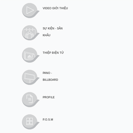
VIDEO GIỚI THIỆU
SỰ KIỆN - SÂN
KHẤU
THIỆP ĐIỆN TỬ
PANO -
BILLBOARD
PROFILE
P.O.S.M