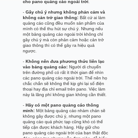
cho pano quảng cáo ngoài trời
.
-
Gây chú ý nhưng không phản cảm và
không cản trở giao thông:
Bất cứ ai làm
quảng cáo cũng đều muốn sản phẩm của
mình có thể thu hút sự chú ý. Nhưng nếu
một bản
g quảng cáo ngoài trời không chỉ
gây chú ý mà còn phản cảm hoặc cản trở
giao thông thì có thể gây ra hiệu quả
ngược.
-
Không nên đưa phương thức liên lạc
vào bảng quảng cáo:
Người di chuyển
trên đường phố có rất ít thời gian để nhìn
các pano quảng cáo ngoài trời. Thế nên họ
chắc chắn sẽ không thể kịp ghi lại số điện
thoại hay địa chỉ email trên pano. Việc làm
này là lãng phí không gian không cần thiết.
-
Hãy có một pano quảng cáo thông
minh:
Một bảng quảng cáo nhàm chán sẽ
không gây được chú ý, nhưng một pano
quảng cáo quá phức tạp cũng khó có thể
tiếp cận được khách hàng. Hãy giữ cho
pano quảng cáo ngoài trời của bạn thật độc