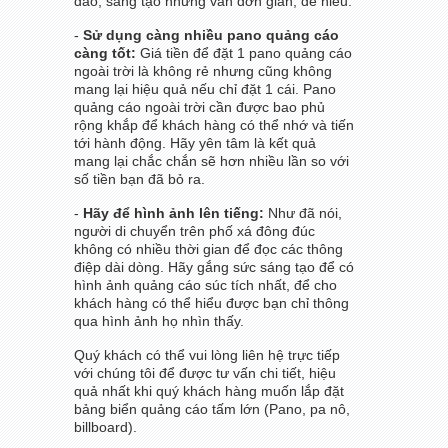
đáo, sáng tạo nhưng vẫn đơn giản, dễ hiểu.
-
Sử dụng càng nhiều pano quảng cáo
càng tốt:
Giá tiền để đặt 1 pano quảng cáo
ngoài trời là không rẻ nhưng cũng không
mang lại hiệu quả nếu chỉ đặt 1 cái. Pano
quảng cáo ngoài trời cần được bao phủ
rộng khắp để khách hàng có thể nhớ và tiến
tới hành động. Hãy yên tâm là kết quả
mang lại chắc chắn sẽ hơn nhiều lần so với
số tiền bạn đã bỏ ra.
-
Hãy để hình ảnh lên tiếng:
Như đã nói,
người di chuyển trên phố xá đông đúc
không có nhiều thời gian để đọc các thông
điệp dài dòng. Hãy gắng sức sáng tạo để có
hình ảnh quảng cáo súc tích nhất, để cho
khách hàng có thể hiểu được bạn chỉ thông
qua hình ảnh họ nhìn thấy.
Quý khách có thể vui lòng liên hệ trực tiếp
với chúng tôi để được tư vấn chi tiết, hiệu
quả nhất khi quý khách hàng muốn lắp đặt
bảng biển quảng cáo tấm lớn (Pano, pa nô,
billboard).