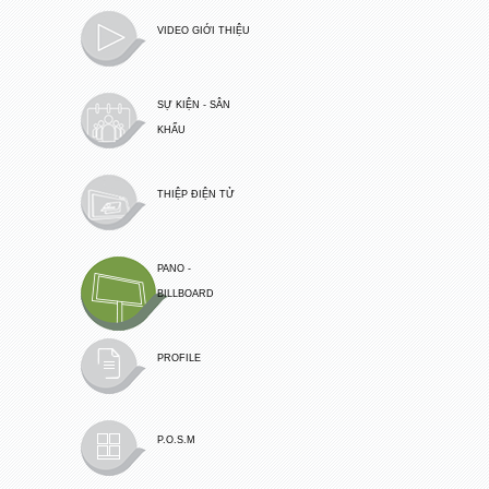
VIDEO GIỚI THIỆU
SỰ KIỆN - SÂN
KHẤU
THIỆP ĐIỆN TỬ
PANO -
BILLBOARD
PROFILE
P.O.S.M