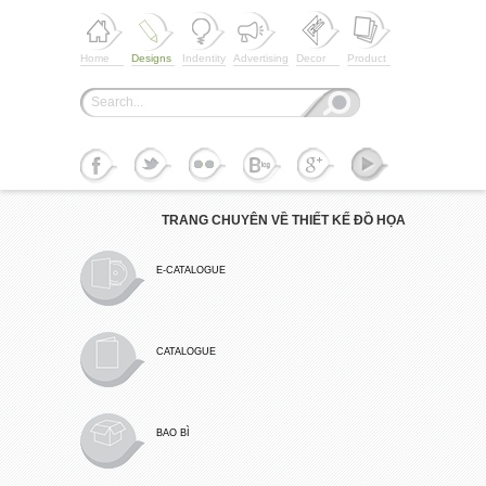
Home
Designs
Indentity
Advertising
Decor
Product
TRANG CHUYÊN VỀ THIẾT KẾ ĐỒ HỌA
E-CATALOGUE
CATALOGUE
BAO BÌ