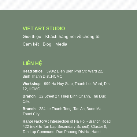
VIET ART STUDIO
Giới thiệu
Khách hàng nói về chúng tôi
Cam kết
Blog
Media
LIÊN HỆ
Head office :
598/2 Dien Bien Phu Str, Ward 22,
Binh Thanh Dist.,HCMC
Workshop
:
999 Ha Huy Giap, Thanh Loc Ward, Dist.
12, HCMC.
Branch
: 12 Street 27, Hiep Binh Chanh, Thu Duc
City.
Branch
: 284 Le Thanh Tong, Tan An, Buon Ma
Thuot City.
Hanoi Factory
: Intersection of Ha Hoi - Branch Road
422 (next to Tan Lap Secondary School), Cluster 8,
Tan Lap Commune, Dan Phuong District, Hanoi.