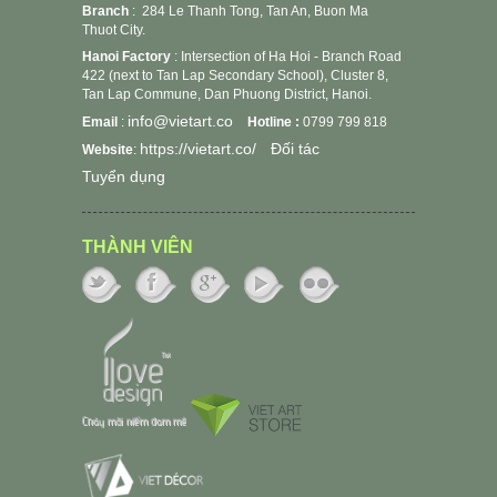
Branch
: 284 Le Thanh Tong, Tan An, Buon Ma
Thuot City.
Hanoi Factory
: Intersection of Ha Hoi - Branch Road
422 (next to Tan Lap Secondary School), Cluster 8,
Tan Lap Commune, Dan Phuong District, Hanoi.
info@vietart.co
Email
:
Hotline :
0799 799 818
https://vietart.co/
Đối tác
Website
:
Tuyển dụng
THÀNH VIÊN