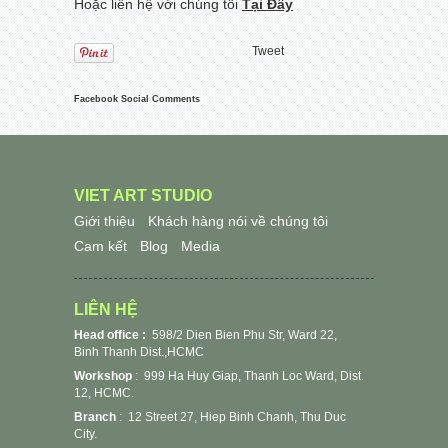
Hoặc liên hệ với chúng tôi
Tại Đây
Tweet
Facebook Social Comments
VIET ART STUDIO
Giới thiệu
Khách hàng nói về chúng tôi
Cam kết
Blog
Media
LIÊN HỆ
Head office :
598/2 Dien Bien Phu Str, Ward 22,
Binh Thanh Dist.,HCMC
Workshop
:
999 Ha Huy Giap, Thanh Loc Ward, Dist.
12, HCMC.
Branch
: 12 Street 27, Hiep Binh Chanh, Thu Duc
City.