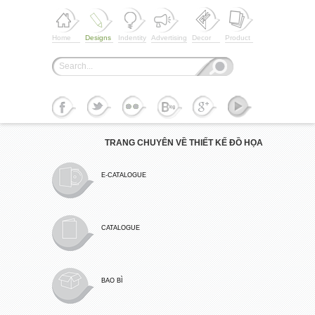
Home
Designs
Indentity
Advertising
Decor
Product
TRANG CHUYÊN VỀ THIẾT KẾ ĐỒ HỌA
E-CATALOGUE
CATALOGUE
BAO BÌ