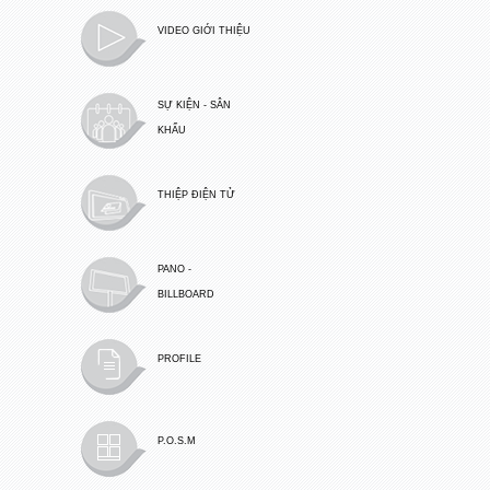
VIDEO GIỚI THIỆU
SỰ KIỆN - SÂN
KHẤU
THIỆP ĐIỆN TỬ
PANO -
BILLBOARD
PROFILE
P.O.S.M