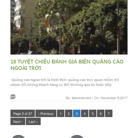
18 TUYỆT CHIÊU ĐÁNH GIÁ BIỂN QUẢNG CÁO
NGOÀI TRỜI
Quảng cáo ngoài trời là hình thức quảng cáo trực quan nhắm tới
nhóm đối tượng khách hàng cụ thể thường qua lại hoặc tiếp
By: Administrator | On: November 9,2017
Page 3 of 37
‹ Previous
1
2
3
4
5
6
7
Next ›
Last »