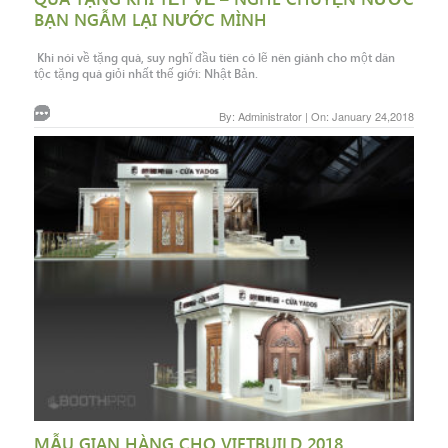
BẠN NGẪM LẠI NƯỚC MÌNH
Khi nói về tặng quà, suy nghĩ đầu tiên có lẽ nên giành cho một dân
tộc tặng quà giỏi nhất thế giới: Nhật Bản.
By: Administrator | On: January 24,2018
MẪU GIAN HÀNG CHO VIETBUILD 2018