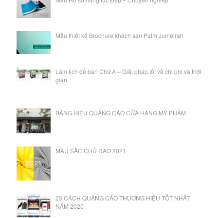
Mẫu thiết kế Brochure khách sạn Palm Jumeirah
Làm lịch để bàn Chữ A – Giải pháp tốt về chi phí và thời
gian
BẢNG HIỆU QUẢNG CÁO CỬA HÀNG MỸ PHẨM
MÀU SĂC CHỦ ĐẠO 2021
23 CÁCH QUẢNG CÁO THƯƠNG HIỆU TỐT NHẤT
NĂM 2020