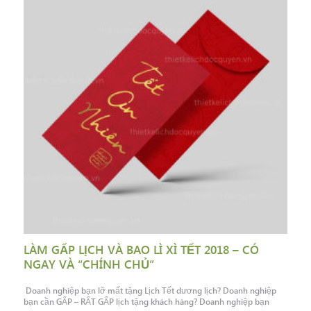
LÀM GẤP LỊCH VÀ BAO LÌ XÌ TẾT 2018 – CÓ
NGAY VÀ “CHÍNH CHỦ”
Doanh nghiệp bạn lỡ mất tặng Lịch Tết dương lịch? Doanh nghiệp
bạn cần GẤP – RẤT GẤP lịch tặng khách hàng? Doanh nghiệp bạn