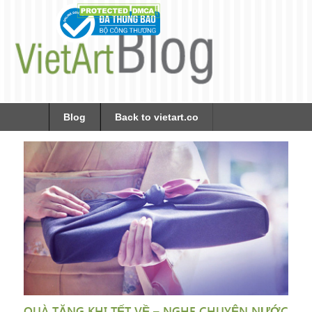
Blog
Back to vietart.co
QUÀ TẶNG KHI TẾT VỀ – NGHE CHUYỆN NƯỚC