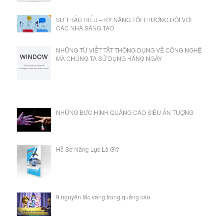
SỰ THẤU HIỂU – KỸ NĂNG TỐI THƯỢNG ĐỐI VỚI
CÁC NHÀ SÁNG TẠO
NHỮNG TỪ VIẾT TẮT THÔNG DỤNG VỀ CÔNG NGHỆ
MÀ CHÚNG TA SỬ DỤNG HẰNG NGÀY
NHỮNG BỨC HÌNH QUẢNG CÁO SIÊU ẤN TƯỢNG
Hồ Sơ Năng Lực Là Gì?
9 nguyên tắc vàng trong quảng cáo.