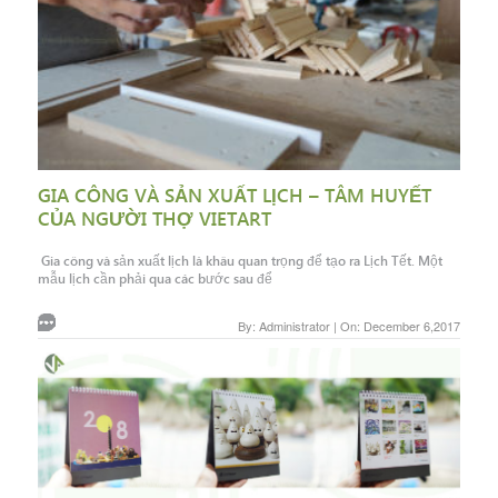
GIA CÔNG VÀ SẢN XUẤT LỊCH – TÂM HUYẾT
CỦA NGƯỜI THỢ VIETART
Gia công và sản xuất lịch là khâu quan trọng để tạo ra Lịch Tết. Một
mẫu lịch cần phải qua các bước sau để
By: Administrator | On: December 6,2017