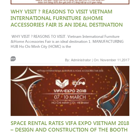
WHY VISIT ? REASONS TO VISIT VIETNAM
INTERNATIONAL FURNITURE &HOME
ACCESSORIES FAIR IS AN IDEAL DESTINATION
WHY VISIT ? REASONS TO VISIT. Vietnam International Furniture
&Home Accessories Fair is an ideal destination 1. MANUFACTURING
HUB Ho Chi Minh City (HCMC) is the
By: Administrator | On: November 11,2017
SPACE RENTAL RATES VIFA EXPO VIETNAM 2018
– DESIGN AND CONSTRUCTION OF THE BOOTH