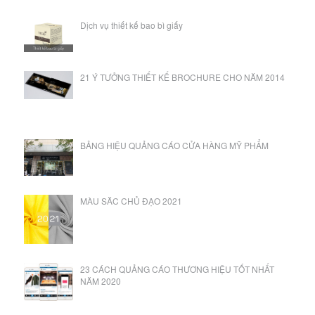
Dịch vụ thiết kế bao bì giấy
21 Ý TƯỞNG THIẾT KẾ BROCHURE CHO NĂM 2014
BẢNG HIỆU QUẢNG CÁO CỬA HÀNG MỸ PHẨM
MÀU SĂC CHỦ ĐẠO 2021
23 CÁCH QUẢNG CÁO THƯƠNG HIỆU TỐT NHẤT
NĂM 2020