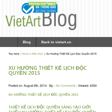
Blog
Back to vietart.co
You here :
Home
»
Kiến thức
»
Xu Hướng Thiết Kế Lịch Độc Quyền 2015
XU HƯỚNG THIẾT KẾ LỊCH ĐỘC
QUYỀN 2015
Posted on:
August 9th, 2014 -
By:
-
No Comments
-
Viewed:
4294
XU HƯỚNG THIẾT KẾ LỊCH ĐỘC QUYỀN 2015
THIẾT KẾ LỊCH ĐỘC QUYỀN SÁNG TẠO GIỚI
THIỆU XU HƯỚNG THIẾT KẾ LỊCH ĐỘC QUYỀN