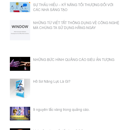
SỰ THẤU HIỂU – KỸ NĂNG TỐI THƯỢNG ĐỐI VỚI
CÁC NHÀ SÁNG TẠO
NHỮNG TỪ VIẾT TẮT THÔNG DỤNG VỀ CÔNG NGHỆ
MÀ CHÚNG TA SỬ DỤNG HẰNG NGÀY
NHỮNG BỨC HÌNH QUẢNG CÁO SIÊU ẤN TƯỢNG
Hồ Sơ Năng Lực Là Gì?
9 nguyên tắc vàng trong quảng cáo.