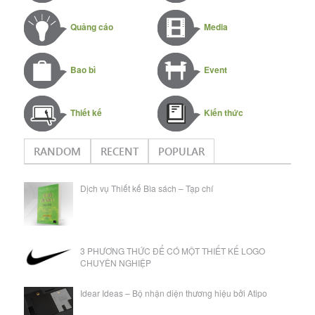
Quảng cáo
Media
Bao bì
Event
Thiết kế
Kiến thức
RANDOM
RECENT
POPULAR
Dịch vụ Thiết kế Bìa sách – Tạp chí
3 PHƯƠNG THỨC ĐỂ CÓ MỘT THIẾT KẾ LOGO
CHUYÊN NGHIỆP
Idear Ideas – Bộ nhận diện thương hiệu bởi Atipo